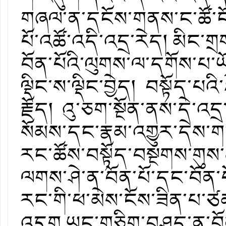
གཞལ་ན་དངོས་གནས་ང་ཚོ་ངོ་
པོ་འཚོ་འདི་འདྲ་རེད། མིང་
བོན་པོའི་ལུགས་ལ་དགོས་པ
ལྡིང་ས་ལྡིང་བྱེད། བསྟོད་པའི་
རྗོད། འུ་ཅག་སྔོན་ནས་དེ་འ
སོམས་དང་རྣམ་འགྱུར་དེས་ག
རང་ཚོས་བསྟོད་བསྔགས་གུས
ལགས་ཤེ་ན་བོན་པོ་དང་བོན་པོ
རང་གི་ཕ་མེས་ངོས་ཟིན་པ་ཙམ
འདུག ཡང་གཅིག་བཤད་ན་བོན