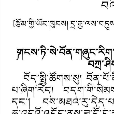
བའ
[རྩོམ་གྱི་ཡོང་ཁུངས། དྲ་རྒྱ་ལས་བཏུ
༼གངས་ཏི་སེ་བོན་གཞུང་རིག་
བཀྲ་ཤི
བོད་སྤྱི་ཚོགས་སུ། བོན་པོ
པ་ཞིག་རེད། བདག་གི་སེམས
དང་། བས་མཐའ་རུ་དེད་པའི་བ
ཆ་འདྲའོ་འདོད་ནས་ཟླ་ངོ་དུ་