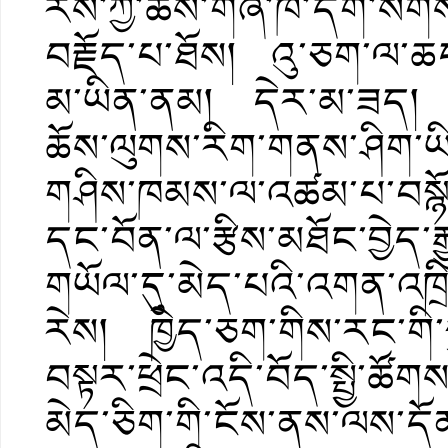
རིས་ཀྱི་ཚོས་གཞི་ཁ་དོག་སོགས
བརྗོད་པ་ཐོས། འུ་ཅག་ལ་ཆ
མ་ཡིན་ནམ། དེར་མ་ཟད། བོན་ན
ཆོས་ལུགས་རིག་གནས་ཤིག་
གཤིས་ཁམས་ལ་འཚམ་པ་བསྙོན
དང་བོན་ལ་རྩིས་མཐོང་བྱེད་
གཡོལ་དུ་མེད་པའི་འགན་འཁྲི
རེས། ཁྱེད་ཅག་གིས་རང་གི
བསྟར་ཕྲེང་འདི་བོད་སྤྱི་ཚ
མེད་ཅིག་གི་ངོས་ནས་ལས་དོན