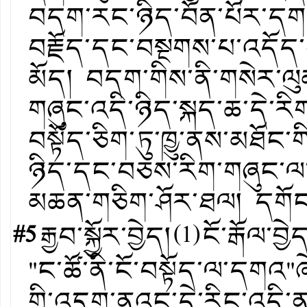
བདག་རང་ཉིད་བོན་པོར་དགའ
བརྗོད་དང་བསྔགས་པ་འདོད་
མོད། བདག་གིས་ནི་གསེར་ལུ
གཞུང་འདི་ཉིད་སྐད་ཆ་དེ་ར
བསྟོད་ཅིག་ཏུ་ཁྱུ་ནས་མཐོང་
ཉིད་དང་བཅས་རིག་གཞུང་ལ་
མཆན་གཅིག་ཤོར་ཐལ། དགོ
#5
རྒྱབ་སྐྱོར་བྱེད།
(
1
)
ངོ་རྒོལ་བྱེ
"ང་ཚོ་ནི་ངོ་བསྟོད་ལ་དགའ"
གི་འདུག་ནའང་དེ་རིང་འདི་ན