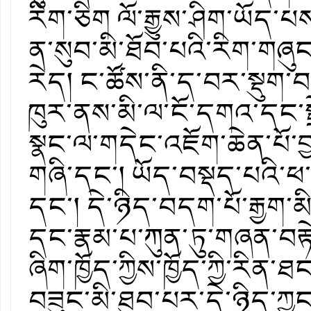
རིག་ཅིག ལོ་རྒྱུས་ཤིག་ཡོད་པ
ན་སུབ་མི་ཐོབ་པའི་རིག་གཞ
རེད། ང་ཚོས་ནི་ད་བར་སྡུག་བ
ཁུར་ནས་མི་ལ་ངོ་དགའ་དང་སྤ
སྣང་ལ་གདེང་འཇོག་ཆེན་པོ་བྱས་
གཞི་དང་། ཡོད་བསྡད་པའི་ཕ་
དང་། དེ་ཉིད་བདག་པོ་རྒྱག་མ
དང་རྣམ་པ་ཀུན་ཏུ་གཞན་བརྟ
ཞིག་ཁྱོད་ཀྱིས་ཁྱོད་ཀྱི་རི
བཟུང་མི་ཐུབ་པར་དེ་ཉིད་ཀྱ