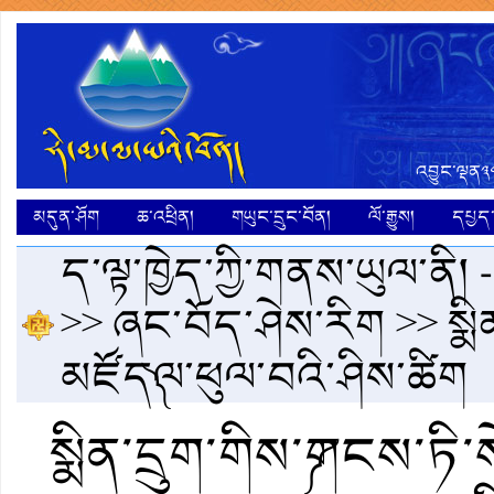
འབྱུང་ལྡན༣
མདུན་ཤོག
ཆ་འཕྲིན།
གཡུང་དྲུང་བོན།
ལོ་རྒྱུས།
དཔྱད་ག
ད་ལྟ་ཁྱེད་ཀྱི་གནས་ཡུལ་ནི། 
>>
ཞང་བོད་ཤེས་རིག
>> སྨི
མཛོད༽ལ་ཕུལ་བའི་ཤིས་ཚིག
སྨིན་དྲུག་གིས་༼གངས་ཏི