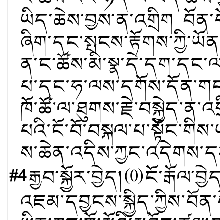
ཡིད་ཆེས་བྱས་ན་འགྲིག བོན་པ
ཞིག་དང་སྤངས་རྟོགས་ཀྱི་ཡ
ན་ང་ཚོས་མི་སྣ་དེ་དག་དང
པ་དང་ཧ་ལས་དགོས་དོན་གང་ཡ
ཁོ་ཚོ་ལ་ཐུགས་རྗེ་བསྐྱེད་ན་
པའི་ངོ་བོ་བསྐལ་པ་སྟོང་གིས
ས་ཆེན་འདིས་ཀྱང་འདེགས་
#4
རྒྱབ་སྐྱོར་བྱེད།
(
0
)
ངོ་རྒོལ་བྱེ
འཇམ་དབྱངས་སྐྱིད་ཀྱིས་བོན