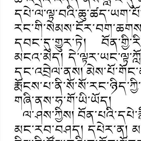
དཔེ་ལ་ལྟ་བའི་ཆུ་ཚད་ཡག་པོ་མ
རང་གི་སེམས་ངོར་བག་ཆགས་
དབང་དུ་གྱུར་ཏེ། བོན་གྱི་
མངའ་མེད། དེ་ལྟར་ཡང་ལྟ་
དང་འབྲེལ་ནས། མེས་པོ་གོང་
རྨོངས་པ་ནི་སོ་སོ་རང་ཉིད་ཀྱ
གཞི་ནས་ཧ་གོ་ཡི་ཡོད།
ལ་ཤས་ཀྱིས། བོན་པའི་དཔེ་རྙ
མང་རབ་བཤད། དཔེར་ན། མཐོ་ས