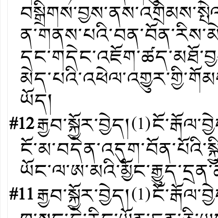
བསྒྲིགས་བྱས་ནས་འགྲེམས་ས
ན་གནས་པའི་བན་བོན་རིས་མེད་
དང་གདེང་འཇོག་ཚད་མཐོ་བྱས
མེད་པའི་འཕེལ་འགྱུར་གྱི་གོམ
ཡོད།
#12
རྒྱབ་སྐྱོར་བྱེད།
(
1
)
ངོ་རྒོལ་བྱ
ངོ་མ་བདེན་འདུག་བོན་པོའི་སྐྱ
ཡོང་ལ་ཨ་མའི་མྱོང་རྒྱུད་དྲན
#11
རྒྱབ་སྐྱོར་བྱེད།
(
1
)
ངོ་རྒོལ་བྱ