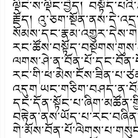
ལྡིང་ས་ལྡིང་བྱེད། བསྟོད་པའི་
རྗོད། འུ་ཅག་སྔོན་ནས་དེ་འ
སོམས་དང་རྣམ་འགྱུར་དེས་ག
རང་ཚོས་བསྟོད་བསྔགས་གུས
ལགས་ཤེ་ན་བོན་པོ་དང་བོན་པོ
རང་གི་ཕ་མེས་ངོས་ཟིན་པ་ཙམ
འདུག ཡང་གཅིག་བཤད་ན་བོན
དང་དོན་སྟོང་པ་ཞིག་མཚོན
བརྟེན་ནས་ཡོད་པ་རང་བཞིན་ཤུག
གེ་མོས་བོན་པོ་ལེགས་པ་ག