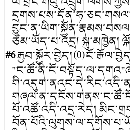
ཡ་བྲང་གཡུ་འབྲུག་ལགས་ཀྱི
དྲགས་པས་དོན་ཧ་ཅང་གསལ་པོ་
བྱུང་ན་ཡིག་སྐྱོན་རྣམས་བསལ་ཏེ
ཙམ་ཡོད་པ་འདྲ། སྐུ་མཁྱེན། ལ
#6
རྒྱབ་སྐྱོར་བྱེད།
(
0
)
ངོ་རྒོལ་བྱེ
"ང་ཚོ་ནི་ངོ་བསྟོད་ལ་དགའ"
གི་འདུག་ནའང་དེ་རིང་འདི་ན
གཞལ་ན་དངོས་གནས་ང་ཚོ་ངོ་
པོ་འཚོ་འདི་འདྲ་རེད། མིང་
བོན་པོའི་ལུགས་ལ་དགོས་པ