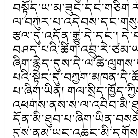
བསྟོད་ཡ་མ་ཟུང་དང་གཅིག 
ལ་བཀུར་པ་འདེབས་དང་གསུམ
རྩལ་དུ་འདོན་རྒྱུ་དེ་དང་། ད
བཤད་པའི་ཚིག་འབྲུ་རེ་ཙམ་ཡང་
ཞིག་རྙེད་དུས་དེ་ལ་ཆེ་ལུགས
པའི་སྟེང་དུ་བཀྱག་མཁན་དེ་ཚ
པ་ཞིག་ཡིན། གལ་སྲིད་ཁྱོད་ཀ
འཕགས་ནས་ས་ལ་འབེབ་མི་ཐུབ
དོན་མི་ཐུབ་པ་ཞིག་ཡིན་བསམ་པ
དུས་ནམ་ཡང་འཆང་མི་དགོས། 