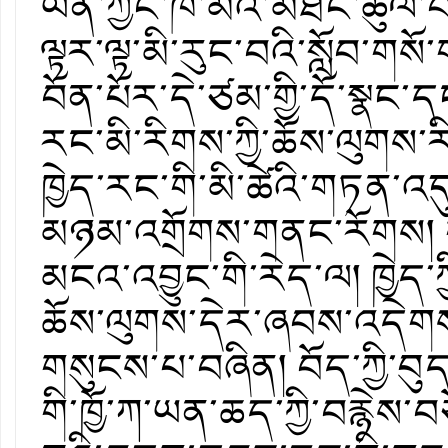
ཡིན་ཀྱང་ཁོ་མོའི་མཐོང་ཚུལ་
ལྟར་ལྟ་མི་རུང་བའི་སློབ་གསོ
བོན་པོར་དེ་ཙམ་གྱི་དོ་སྣང་དང་ར
རང་མི་རིགས་ཀྱི་ཆོས་ལུགས་
ཁྱེད་རང་གི་མི་ཚེའི་གཏན་འད
མཉམ་འགྲོགས་གནང་རོགས། གཏན
མངའ་འབྱུང་གི་རེད་ལ། ཁྱེད་ཀྱིས
ཆོས་ལུགས་དེར་ཞབས་འདེགས་ཀྱ
གསུངས་པ་བཞིན། བོད་ཀྱི་བ
གི་ཁྱོ་ཀ་ཡན་ཆད་ཀྱི་བརྙེས་