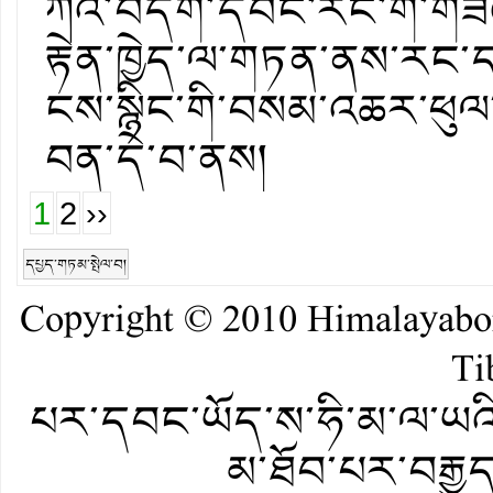
ཀའི་བདག་དབང་རང་གི་གཟའ་ཟ
རྟེན་ཁྱེད་ལ་གཏན་ནས་རང་དབང
ངས་སྙིང་གི་བསམ་འཆར་ཕུལ
བན་དེ་བ་ནས།
1
2
››
དཔྱད་གཏམ་སྤེལ་བ།
Copyright © 2010
Himalayab
Ti
པར་དབང་ཡོད་ས་ཧི་མ་ལ་ཡའི་
མ་ཐོབ་པར་བརྒྱུ