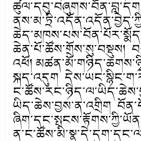
ཚུལ་དབུ་བཞུགས་བོན་བླ་དག
ནས་མ་ཏྲི་འདོན་འདོན་བྱེད
ཆེད་མཁས་པས་བོན་པོར་སྨོད
ཆེན་པོ་ཚོས་གྲོས་སུ་བསྡུས། བགྲ
འཕོ། མཚན་མོ་གཉིད་ཆགས་ཉིན
སྐད་འདུག དེས་ཡང་སྙིང་ག་རེ
ང་ཚོས་རང་ཉིད་ལ་ཡིད་ཆེས་
ཡིད་ཆེས་བྱས་ན་འགྲིག བོན་པ
ཞིག་དང་སྤངས་རྟོགས་ཀྱི་ཡ
ན་ང་ཚོས་མི་སྣ་དེ་དག་དང