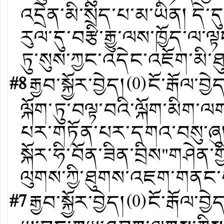
འདྲེན་མི་སྲིད་པ་མ་ཡིན། དེ་
རུལ་དུ་བརྩི་རྒྱུ་ལས་ཁྱོད་ལ་
ཏུ་སུས་ཀྱང་འདེང་འཇོག་མི་ཐ
#8
རྒྱབ་སྐྱོར་བྱེད།
(
0
)
ངོ་རྒོལ་བྱེ
ལྐོག་ཏུ་བལྟ་བའི་ལྐོག་མིག་
པར་གཏོན་པར་དགའ་བསུ་ཞུ།
སྐོར་ཧི་བོན་ཟིན་བྲིས"གཤེན་གྱ
ལུགས་ཀྱི་ཐུགས་འཇག་གནང་
#7
རྒྱབ་སྐྱོར་བྱེད།
(
0
)
ངོ་རྒོལ་བྱེ