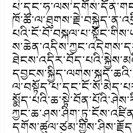
པ་དང་ཧ་ལས་དགོས་དོན་གང་ཡ
ཁོ་ཚོ་ལ་ཐུགས་རྗེ་བསྐྱེད་ན་
པའི་ངོ་བོ་བསྐལ་པ་སྟོང་གིས
ས་ཆེན་འདིས་ཀྱང་འདེགས་དཀ
ཐེངས་འདིར་བོད་པའི་སྐྱེ
དབྱངས་སྐྱིད་ལགས་སྐད་ཆའི་
ལ་བསྟོད་པ་དང་ངོ་སོ་མེད་པ
སྨོད་པའི་ཆ་སྟེ་བོན་པོའི་ཤ
ཀྱང་ཆ་ཤས་ཤིག་ཏུ་ངོས་འཛིན
དགོས་ཚུལ་ཙམ་གྱིས་ཤིས་རྗོད