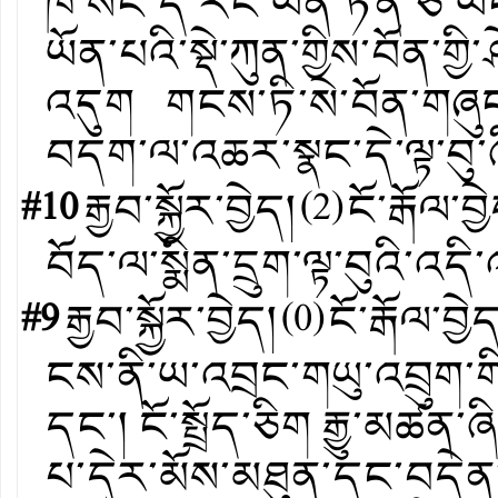
ཁ་སང་དེ་རིང་ཡོན་ཏན་ཅི་ཡ
ཡོན་པའི་སྡེ་ཀུན་གྱིས་བོན་གྱ
འདུག གངས་ཏི་སེ་བོན་གཞུང་
བདག་ལ་འཆར་སྣང་དེ་ལྟ་བུ་ཞིག
#10
རྒྱབ་སྐྱོར་བྱེད།
(
2
)
ངོ་རྒོལ་བྱ
བོད་ལ་སྨིན་དྲུག་ལྟ་བུའི་འད
#9
རྒྱབ་སྐྱོར་བྱེད།
(
0
)
ངོ་རྒོལ་བྱེ
ངས་ནི་ཡ་འབྲང་གཡུ་འབྲུག་ག
དང་། ངོ་སྤྲོད་ཅིག རྒྱུ་མ
པ་དེར་མོས་མཐུན་དང་བདེན་དོ