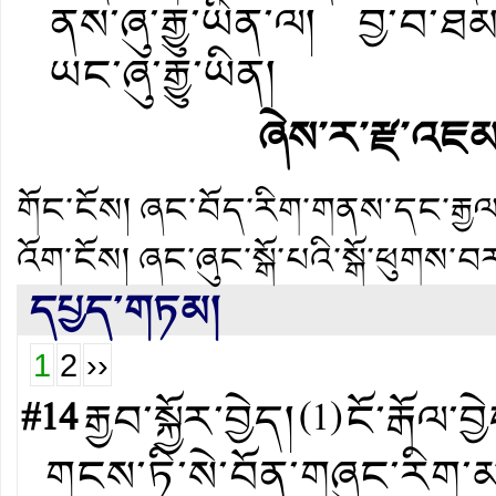
ནས་ཞུ་རྒྱུ་ཡིན་ལ། བྱ་བ་ཐ
ཡང་ཞུ་རྒྱུ་ཡིན།
ཞེས་ར་རྫ་འཇམ
གོང་ངོས།
ཞང་བོད་རིག་གནས་དང་རྒྱལ་
འོག་ངོས།
ཞང་ཞུང་སྒོ་པའི་སྒོ་ཕུགས་བར
དཔྱད་གཏམ།
1
2
››
#14
རྒྱབ་སྐྱོར་བྱེད།
(
1
)
ངོ་རྒོལ་བྱ
གངས་ཏི་སེ་བོན་གཞུང་རིག་མ