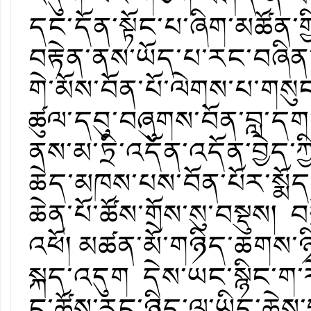
དང་དོན་སྟོང་པ་ཞིག་མཚོན
བརྟེན་ནས་ཡོད་པ་རང་བཞིན་ཤུག
གེ་མོས་བོན་པོ་ལེགས་པ་ག
ཚུལ་དབུ་བཞུགས་བོན་བླ་དག
ནས་མ་ཏྲི་འདོན་འདོན་བྱེད
ཆེད་མཁས་པས་བོན་པོར་སྨོད
ཆེན་པོ་ཚོས་གྲོས་སུ་བསྡུས། བགྲ
འཕོ། མཚན་མོ་གཉིད་ཆགས་ཉིན
སྐད་འདུག དེས་ཡང་སྙིང་ག་རེ
ང་ཚོས་རང་ཉིད་ལ་ཡིད་ཆེས་