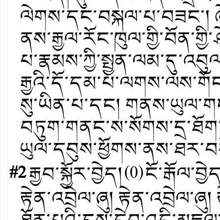
ལེགས་དང་བསྐལ་པ་བཟང་། ཞེས་
ནས་རྒྱལ་རོང་ཁུལ་གྱི་བོན་གྱ
པ་རྣམས་ཀྱི་སྤྱན་ལམ་དུ་འབུ
རྒྱའི་དོ་དམ་པ་ལགས་ལས་གོང་
སུ་ཡིན་པ་དང། གནས་ཡུལ་གང
བཏུག་གནང་ས་སོགས་དྲ་ཐོག
ཡུལ་དབུས་ཕྱོགས་ནས་ཐར་བད
#2
རྒྱབ་སྐྱོར་བྱེད།
(
0
)
ངོ་རྒོལ་བྱེ
རྟེན་འབྲེལ་ཞུ། རྟེན་འབྲེལ་ཞུ།