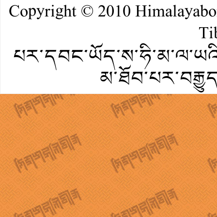
Copyright © 2010
Himalayab
Ti
པར་དབང་ཡོད་ས་ཧི་མ་ལ་ཡའི་
མ་ཐོབ་པར་བརྒྱུ