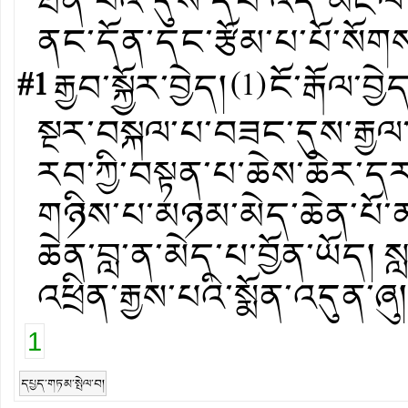
ཐོན་པའི་དུས་དེབ་འདི་མཇལ་
ནང་དོན་དང་རྩོམ་པ་པོ་སོགས
#1
རྒྱབ་སྐྱོར་བྱེད།
(
1
)
ངོ་རྒོལ་བྱེ
སྔར་བསྐལ་པ་བཟང་དུས་རྒྱལ་
རབ་ཀྱི་བསྟན་པ་ཆེས་ཆེར་དར
གཉིས་པ་མཉམ་མེད་ཆེན་པོ་ནས་
ཆེན་བླ་ན་མེད་པ་བྱོན་ཡོད། ས
འཕྲིན་རྒྱས་པའི་སྨོན་འདུན་ཞུ།
1
དཔྱད་གཏམ་སྤེལ་བ།