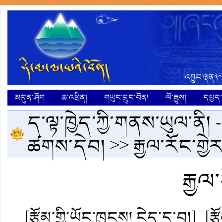
འབྱུང་ལྡན༣༠
མདུན་ཤོག
ཆ་འཕྲིན།
གཡུང་དྲུང་བོན།
ལོ་རྒྱུས།
དཔྱད་ག
ད་ལྟ་ཁྱེད་ཀྱི་གནས་ཡུལ་ནི། 
ཚགས་དེབ།
>> རྒྱལ་རོང་གྱེ
རྒྱལ
[རྩོམ་གྱི་ཡོང་ཁུངས། ངེད་དྲ་བ།]
[ར