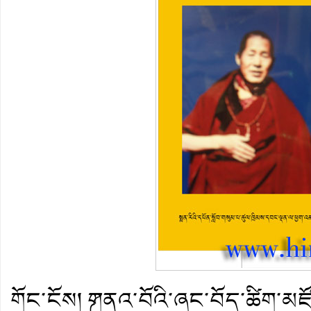
གོང་ངོས།
༼གནའ་བོའི་ཞང་བོད་ཚིག་མཛོད