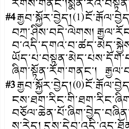
རོགས་གནང་།སྨན་རིའི་བསྟ
#4
རྒྱབ་སྐྱོར་བྱེད།
(
1
)
ངོ་རྒོལ་བྱེ
བཀྲ་ཤིས་བདེ་ལེགས། རྒྱལ་རོང
བ་འདི་དགའ་བ་ཚད་མེད་སྐྱེ
ཡོད་པ་བསྟན་མེད་པས་དོག་པ་
ཞིག་སྟོན་རོག་གནང་། རྒྱལ
#3
རྒྱབ་སྐྱོར་བྱེད།
(
0
)
ངོ་རྒོལ་བྱེ
ངས་ཐག་རིང་གི་ཐག་རིང་ཞིག་
བཅོལ་ཆེན་པོ་ཞིག་བྱེད་བཞིན་
ས་རེད། དུས་དེབ་འདི་འདྲ་ཐ