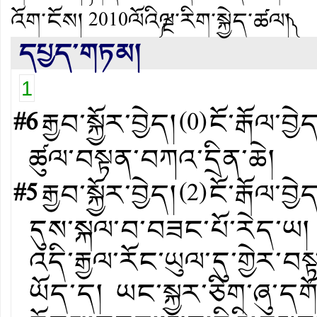
འོག་ངོས།
2010ལོའི༼ལྔ་རིག་སྐྱེད་ཚལ།༽
དཔྱད་གཏམ།
1
#6
རྒྱབ་སྐྱོར་བྱེད།
(
0
)
ངོ་རྒོལ་བྱེ
ཚུལ་བསྟན་བཀའ་དྲིན་ཆེ།
#5
རྒྱབ་སྐྱོར་བྱེད།
(
2
)
ངོ་རྒོལ་བྱེ
དུས་སྐལ་བ་བཟང་པོ་རེད་ཡ། མ
འདི་རྒྱལ་རོང་ཡུལ་དུ་གྱེར་
ཡོད་ད། ཡང་སྐྱར་ཅིག་ཞུ་དག