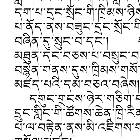
དག་པ་དྲང་སྲོང་གི་ཁྲིམས་ཉིས་
པ་ནོད་ནས་བཟུང་དྲང་སྲོང་གི
བཞིན་དུ་སྲུང་བ་དང༌། བས
མཐུན་དང་བཅས་པ་བསྲུང་བ
བསྙེན་གནས་དུས་ཁྲིམས་གསོ་
མཛད་པའི་དམ་བཅའ་བཞེས།
དགུང་གྲངས་ཉེར་གཅིག་བཞ
དྲུང་གླིང་གི་ཚོགས་ཆེན་ཁྲི་
པ་ལ་བརྟེན་ནས་མི་འཇིགས་ག