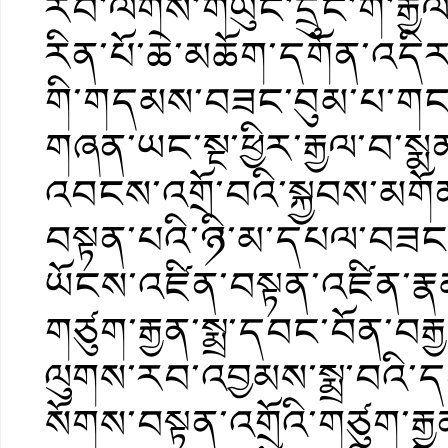
རབ་ལེགས་གཡུང་དྲུང་གི་རྒྱལ
རིན་པོ་ཆེ་མཆོག་དགོན་འད
གི་གདམས་བཟང་བུམ་པ་གང་བྱ
གཞན་ཡང་སྔ་ཕྱིར་རྒྱལ་བ་སྨན
འབངས་འགྲོ་བའི་སྐྱབས་མགོན་
བསྟན་པའི་ཉི་མ་དཔལ་བཟང་པོ
ཡོངས་འཛིན་བསྟན་འཛིན་རྣམ་
གཙུག་རྒྱན་སྨྲ་དབང་བོན་བརྒྱ
ལུགས་རབ་འབྱམས་སྨྲ་བའི་དབང་
སོགས་བསྟན་འགྲོའི་གཙུག་ར