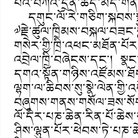
པའི་བཀའ་དྲིན་ཚད་མེད་གན
དགུང་ལོ་རེ་གཅིག་སྐབས་སྐྱ
༧རྗེ་ཚུལ་ཁྲིམས་བསྐལ་བཟང་བློ
གསེར་གྱི་ཁྲི་འཕང་མཐོན་པོ
འབྲེལ་ཁྲི་བཞེངས་དང༌། སྣང
དགའ་སྟོན་གཉིས་འཛོམས་ཐོག 
ལྷག་ལ་ཆིབས་སུ་སྣེ་ལེན་གྱི
བཞུགས་གནས་གསོལ་ཟས་སོགས
ལོ་དེར་པཎ་ཆེན་རིན་པོ་ཆེ
ཤིས་ལྷུན་པོར་ཕེབས་ཏེ་པཎ་