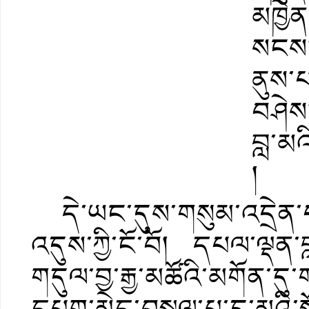
མཁྱེན
སངས།
ནུས་
བཤེས།
བླ་མའ
།
དེ་ཡང་དུས་གསུམ་འདྲེན་པ་
འདུས་ཀྱི་ངོ་བོ། དཔལ་ལྡན་
གདུལ་བྱ་རྒྱ་མཚོའི་མགོན་དུ་
དཔག་མེད་བསྐལ་པ་དུ་མའི་སྔོ