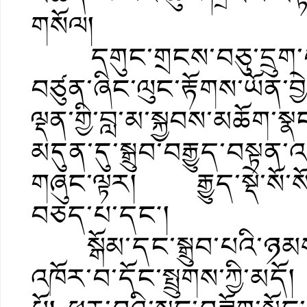
གསོལ།
དགུང་གྲངས་བཅུ་དྲུག་བཞ
བཙུན་ཞིང་ལུང་རྟོགས་ཡོན་བ
ལྡན་གྱི་བླ་མ་སྐྱབས་མཆོག་སྣ
མདུན་དུ་སྒྲུབ་བརྒྱུད་བསྟན
གཞུང་ལྟར། རྒྱུད་སྡེ་སོ་སོ
བཅད་པ་དང༌།
སྒོམ་དང་སྒྲུབ་པའི་ཉམས
འཁོར་བ་དོང་སྤྲུགས་ཀྱི་མདོ།