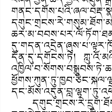
གནང་དགོས་པའི་ཞལ་བརྡ་ས
དགུང་གྲངས་རེ་གསུམ་ཐོག་མཚོ
ཆར་མ་བབས་པར་ལོ་ཏོག་ཐམས
དུ་གདན་འདྲེན་ཞུས་པ་ལྟར་ཁོ
དོན་དུ་དགོངས་ཏེ། ཀླུ་འོ་མ
འཁྱིལ་བ་སོགས་བསྒྲུབས་ཏེ
ཕྱོགས་ཀུན་ཏུ་ཁྱབ་ཅིང་སྐལ་
དང་མོས་འདུན་བླ་ལྷག་ཏུ་འཕ
དགུང་གྲངས་རེ་དྲུག་ཐོག་ག