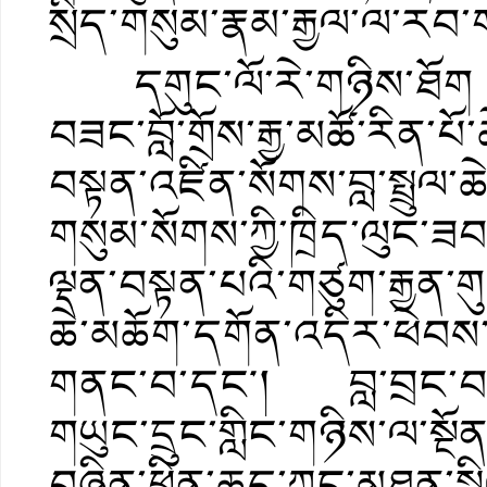
སྲིད་གསུམ་རྣམ་རྒྱལ་ལ་ར
དགུང་ལོ་རེ་གཉིས་ཐོག ༧
བཟང་བློ་གྲོས་རྒྱ་མཚོ་རིན་པོ
བསྟན་འཛིན་སོགས་བླ་སྤྲུལ་
གསུམ་སོགས་ཀྱི་ཁྲིད་ལུང་ཟ
ལྡན་བསྟན་པའི་གཙུག་རྒྱན་ག
ཆེ་མཆོག་དགོན་འདིར་ཕེབས་
གནང་བ་དང༌། བླ་བྲང་བཀྲ་
གཡུང་དྲུང་གླིང་གཉིས་ལ་སྔ
བཞིན་ཕྱིན་ཆད་ཀྱང་མཐུན་སྒྲ