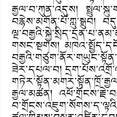
རྒྱལ་བ་ཀུན་འདུས། སྤྲུལ་ས
བརྙེས་མགོན་པོ་ཀླུ་སྒྲུབ། བ
ལྔ་བརྒྱའི་སྐྱེ་སྲིད་དྲན་པ་
གསང་སྔགས། མཁའ་སྤྱོད་དང
བརྒྱའི་གཙུག་ནོར་གཡུང་སྟོ
ཟེར་དཔལ་བ། དྲག་པོས་འགྲོ་
གཏེར་སྟོན་མགར་སྟོན་ཁྲོ་ར
རྒྱལ་མཚན། འཕོ་གྲོངས་རྗེ་བཙ
བ་གྲོངས་འཇུག་སོགས་ད་ལྟའི