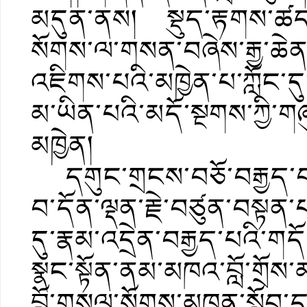
མདུན་ནས། སྡུད་རྟགས་ཚ
སོགས་ལ་གསན་བཞེས་རྒྱ་ཆེ
འཇིགས་པའི་མཁྱེན་པ་ཀློང་ད
མ་ཡིན་པའི་མདོ་སྔགས་ཀྱི་
མཁྱེན།
དགུང་གྲངས་བཅོ་བརྒྱད་བཞ
བ་དོན་ལྡན་རྗེ་བཙུན་བསྟན
དུ་རྣམ་འདྲེན་བརྒྱད་པའི་གད
སྣང་སྟོན་ནམ་མཁའ་བློ་གྲོས
བློ་གསལ་སོགས་མཁན་སློབ་དཔ