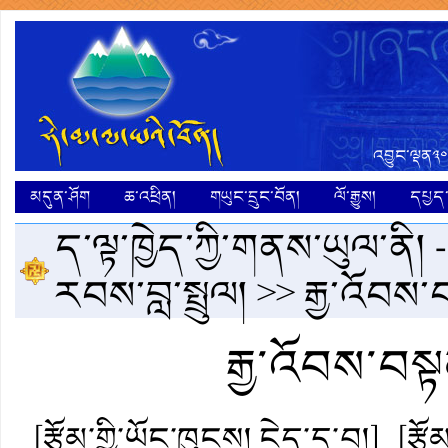
འབྱུང་ལྡན༣༠
མདུན་ཤོག
ཆ་འཕྲིན།
གཡུང་དྲུང་བོན།
ལོ་རྒྱུས།
དཔྱད་ག
ད་ལྟ་ཁྱེད་ཀྱི་གནས་ཡུལ་ནི། 
རབས་བླ་སྤྲུལ།
>> རྒྱ་འོབས
རྒྱ་འོབས་བས
[རྩོམ་གྱི་ཡོང་ཁུངས། ངེད་དྲ་བ།]
[རྩོ