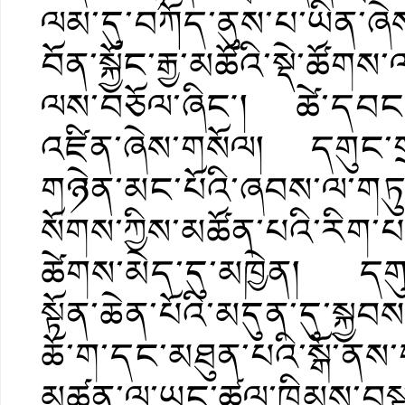
ལམ་དུ་བཀོད་ནུས་པ་ཡིན་ཞེ
བོན་སྐྱོང་རྒྱ་མཚོའི་སྡེ་ཚོགས
ལས་བཅོལ་ཞིང༌། ཚེ་དབང་བ
འཛིན་ཞེས་གསོལ། དགུང་གྲ
གཉེན་མང་པོའི་ཞབས་ལ་གཏུག
སོགས་ཀྱིས་མཚོན་པའི་རིག་
ཚེགས་མེད་དུ་མཁྱེན། དགུང
སྟོན་ཆེན་པོའི་མདུན་དུ་སྐྱབ
ཆོ་ག་དང་མཐུན་པའི་སྒོ་ནས་
མཚན་ལ་ཡང་ཚུལ་ཁྲིམས་བསྟན