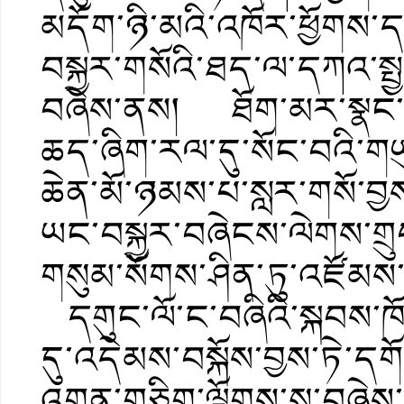
མདོག་ཉི་མའི་འཁོར་ཕྱོགས་ད
བསྐྱར་གསོའི་ཐད་ལ་དཀའ་སྤ
བཞེས་ནས། ཐོག་མར་སྣང་ཞིག་
ཆད་ཞིག་རལ་དུ་སོང་བའི་གཡུ
ཆེན་མོ་ཉམས་པ་སླར་གསོ་བྱས
ཡང་བསྐྱར་བཞེངས་ལེགས་གྲུབ
གསུམ་སོགས་ཤིན་ཏུ་འཛོམས་པོ
དགུང་ལོ་ང་བཞིའི་སྐབས་ཁོང
དུ་འདེམས་བསྐོས་བྱས་ཏེ་དགོ
འགན་གཅིག་ལྕོགས་སུ་བཞེས་ན