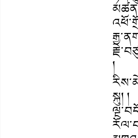
མཚན་
འཕོ་ག
རྒྱ་ན
རྗེ་
།
རིས་མ
སྐུ། །
ལྔ་བ
རོལ་བ