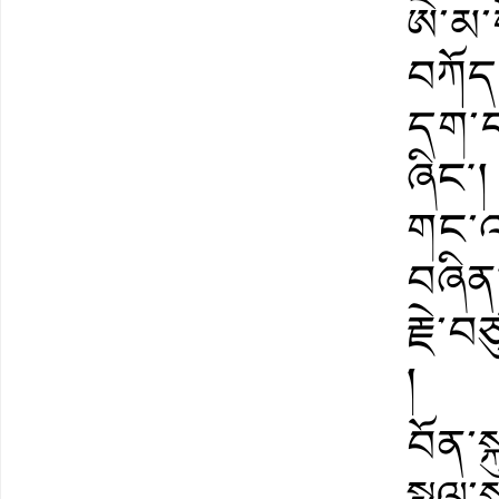
ཨེ་མ་
བཀོད
དག་ད
ཞིང༌། 
གང་འད
བཞིན།
རྗེ་
།
བོན་ས
སྤྲུལ