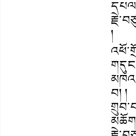
དཔལ།
རྗེ་
།
འཕོ་
གདུང༌
མཁའ་
བ། །
གྲུབ་
མཆོག
རྗེ་