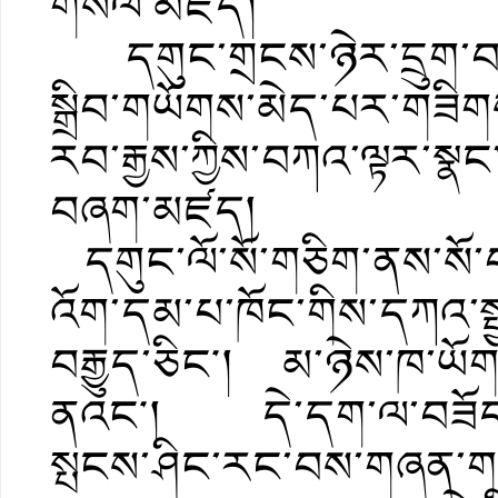
གསོལ་མཛད།
དགུང་གྲངས་ཉེར་དྲུག་བཞེ
སྒྲིབ་གཡོགས་མེད་པར་གཟིགས
རབ་རྒྱས་ཀྱིས་བཀའ་ལྟར་སྣང་
བཞག་མཛད།
དགུང་ལོ་སོ་གཅིག་ནས་སོ་བ
འོག་དམ་པ་ཁོང་གིས་དཀའ་སྤྱ
བརྒྱུད་ཅིང༌། མ་ཉེས་ཁ་ཡོ
ནའང༌། དེ་དག་ལ་བཟོད་པའི
སྤངས་ཤིང་རང་བས་གཞན་གཅེས