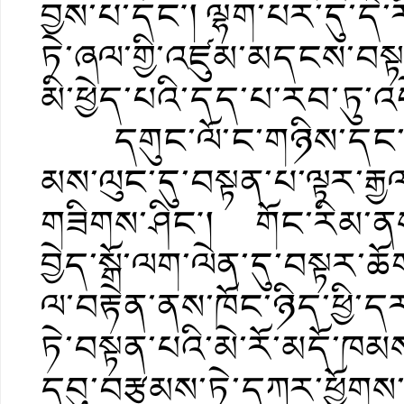
བྱས་པ་དང༌། ལྷག་པར་དུ་དེ་
ཏེ་ཞལ་གྱི་འཛུམ་མདངས་བསྟན་པ
མི་ཕྱེད་པའི་དད་པ་རབ་ཏུ་འ
དགུང་ལོ་ང་གཉིས་དང་ང་གས
མས་ལུང་དུ་བསྟན་པ་ལྟར་རྒྱ
གཟིགས་ཤིང༌། གོང་རིམ་ནས
བྱེད་སྒོ་ལག་ལེན་དུ་བསྟར་ཆ
ལ་བརྟེན་ནས་ཁོང་ཉིད་ཕྱི་
ཏེ་བསྟན་པའི་མེ་རོ་མདོ་ཁམ
དབུ་བརྩམས་ཏེ་དཀར་ཕྱོག