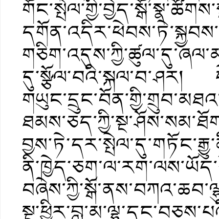
གོང་སྤེལ་གྱི་བྱེད་སྒོ་སྣ་ཚ
དགོན་འདིར་ཕེབས་ཏེ་སྐྱབས་
གཅིག་འདུས་ཀྱི་ཚུལ་དུ་ཞལ
དུ་སྩོལ་བའི་སྐལ་བ་ཤར། ད
གཡུང་དྲུང་བོན་གྱི་གྲུབ་མ
ཐམས་ཅད་ཀྱི་སྔ་ཤོས་སམ་ཐོག
བྱས་ཏེ་དར་སྤེལ་དུ་གཏོང་རྒ
ནི་ཁྱེད་ཅག་ལ་རག་ལས་ཡོད
བཞེས་ཀྱི་སྒོ་ནས་བཀའ་ཆབ་
སྔ་ཕྱིར་བླ་མ་ལྷ་དང་བཅས