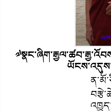
༧སྣང་ཞིག་རྒྱལ་ཚབ་རྒྱ་འོ
ཡོངས་འདུས
ན་མོ་
བརྩེ
འཁྱུད།