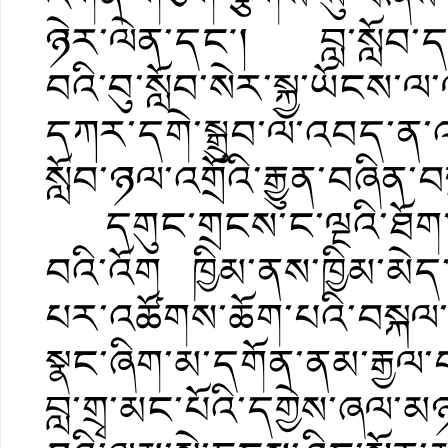
ཉེར་ལེན་དང༌། བླ་སློབ་ད
བའི་བུ་སློབ་སེར་སྐྱ་ཡོངས་ལ་
དཀར་དགེ་སྒྲུབ་ལ་འབད་ན་འདི་
སློབ་ཉལ་འགྲོའི་རྒྱུན་བཞིན་
དགུང་གྲངས་ང་ལྔའི་ཐོག
བའི་འོག ཁྱིམ་ནས་ཁྱིམ་མེད
པར་འཚོགས་ཆོག་པའི་བསྐལ་བ
སྣང་ཞིག་མ་དགོན་ནམ་རྒྱལ་བ
བླ་གྲྭ་མང་པོའི་དགྱེས་ཞལ་མ