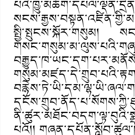
པའི་ཁྱུ་མཆོག་དཔལ་ལྡན་དྲིན་
སངས་རྒྱས་བསྟན་འཛིན་གྱི
སྤྱི་སྤུངས་སྐོར་གསུམ། སངས
གསང་གསུམ་མ་ལུས་པའི་གཞུ
བརྒྱུད་ཁ་ཡང་དག་པར་མནོས་
གསུམ་མཛད་དེ་གྲུབ་པའི་རྟ
བརྙེས་ཏེ་ཡི་དམ་ལྷ་ཡི་ཞ
དངོས་གྲུབ་ནོད་པ་སོགས་ཀྱི
ནི་ཚུར་མཐོང་བདག་ལྟ་བུའི
པའོ།། གཞན་དཔོན་སློབ་ཚུལ