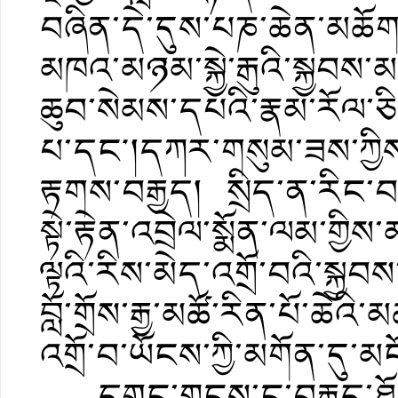
བཞིན་དེ་དུས་པཎ་ཆེན་མཆོ
མཁའ་མཉམ་སྐྱེ་རྒུའི་སྐྱབས་མ
ཆུབ་སེམས་དཔའི་རྣམ་རོལ་ཅི
པ་དང༌།དཀར་གསུམ་ཟས་ཀྱི
རྟགས་བརྒྱད། སྲིད་ན་རིང་
སྟེ་རྟེན་འབྲེལ་སྨོན་ལམ་གྱི
ལྟའི་རིས་མེད་འགྲོ་བའི་སྐྱ
བློ་གྲོས་རྒྱ་མཚོ་རིན་པོ་ཆ
འགྲོ་བ་ཡོངས་ཀྱི་མགོན་དུ་
དགུང་གྲངས་ང་བརྒྱད་ཐོག་