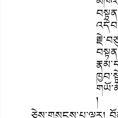
མཁའ་མ
བསྟན
འདེབ
རྗེ་བ
བསྟན་
རྣམ་
ཁྱབ་སྟ
གཡོ་
།
ཅེས་གསུངས་པ་ལྟར། བོན་སྐ