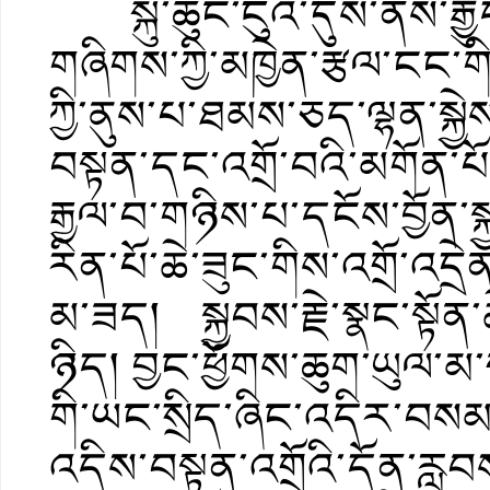
སྐུ་ཆུང་ངུའི་དུས་ནས་རྒྱ
གཞིགས་ཀྱི་མཁྱེན་རྩལ་ངང་གི
ཀྱི་ནུས་པ་ཐམས་ཅད་ལྷན་ས
བསྟན་དང་འགྲོ་བའི་མགོན་པོ
རྒྱལ་བ་གཉིས་པ་དངོས་བྱོན་སྐ
རིན་པོ་ཆེ་ཟུང་གིས་འགྲོ་འདྲེ
མ་ཟད། སྐྱབས་རྗེ་སྣང་སྟོན་
ཉིད། བྱང་ཕྱོགས་ཆུག་ཡུལ་མ་ཧ
གི་ཡང་སྲིད་ཞིང་འདིར་བསམ་
འདིས་བསྟན་འགྲོའི་དོན་རླ