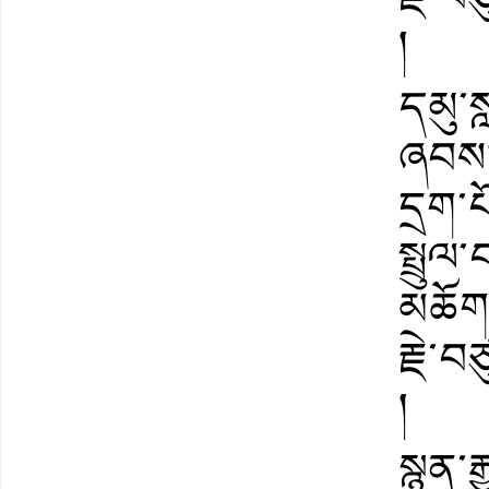
།
དམུ་
ཞབས།
དྲག་པ
སྤྲུལ
མཆོག
རྗེ་
།
སྙན་ར