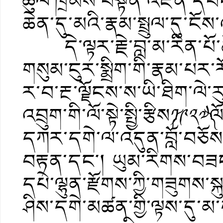
ཚུལ་ཁྲིམས་བསྟན་འཛིན་དབང་གི
ཆེན་དུ་མའི་རྣམ་སྤྲུལ་དུ་ང
དེ་ལྟར་རྗེ་བླ་མ་རིན་པོ་ཆེའ
གསུམ་ངུར་སྨྲིག་གི་རྣམ་པར
ར་བ་རྔ་ལྗོངས་ས་ཡི་ཐིག་ལེ་ར
འབྲུག་གི་ལོ་སྟེ་སྤྱི་རྩིས༼༡༩
དཀར་དགེ་ལ་འདུན་བློ་བཅོ
བརྟན་དང༌། ཡུམ་རིགས་བཟང་ལ
དཔེ་ལྷུན་རྫོགས་ཀྱི་གཟུགས་སྐ
ཤིས་དགེ་མཚན་གྱི་ལྟས་དུ་