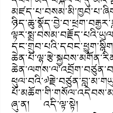
མཛད་པ་བསམ་མི་ཁྱབ་པ་ཞི
ཉིད་ཆུ་སྣོད་བྱེ་བ་ཕྲག་བརྒྱར
ལྟར་སྨྲ་བསམ་བརྗོད་པའི་
དང་གྲུབ་པའི་དབང་ཕྱུག་སྙི
ཆེན་པོ་ལྷ་རྩེ་སྐྱབས་མགོན
ཆེན་ལགས་ལ་འབྲོག་བཙུན་བས
ཕུལ་བའི་༧རྗེ་བཙུན་བླ་མ་གཡ
པོ་མཆོག་གི་གསོལ་འདེབས་མཁ
ཞུ་ན། འདི་ལྟ་སྟེ།