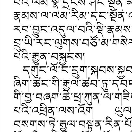
བའི་ལམ་སྣེ་དྲངས་ཤིང་སྔོན་མའ
རྣམས་ལ་ལམ་རིམ་དང་སྔོན་འ
རབ་བྱུང་འདུལ་བའི་སྡེ་རྣམ
བྲུ་ཡི་རང་ལུགས་བཙོ་མ་གསེར་
པའི་རྒྱུན་བསྐྱངས།
དགུང་ལོ་ང་དྲུག་སྐབས་སྐྱབ
ཞིག་ཚང་གི་རྒྱལ་ཚབ་ཏུ་དབང
གི་བྱ་བཞག་ཆེ་ཕྲ་ཀུན་ལ་ག
པའི་འཕྲིན་ལས་འོག ཡུལ་དུས
བསགས་ཏེ་རྒྱལ་བསྟན་རིན་པ