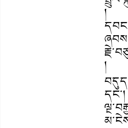
།
དབང་ཕ
ཞབས།
རྗེ་
།
བདུད་
དང༌། 
ལྔ་བར
མ་ངེས