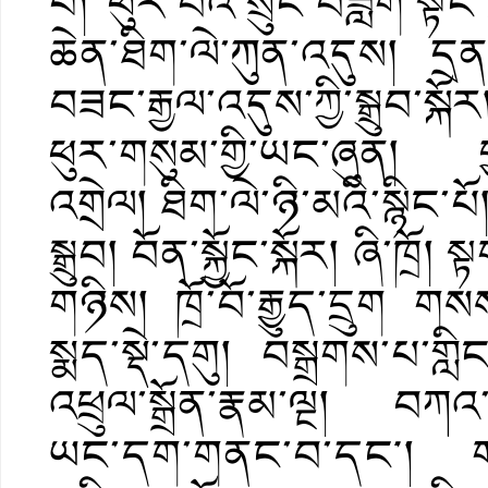
པོ། ཕུར་བའི་སྲུང་བཟློག་སྟོ
ཆེན་ཐིག་ལེ་ཀུན་འདུས། དྲན
བཟང་རྒྱལ་འདུས་ཀྱི་སྒྲུབ་སྐོ
ཕུར་གསུམ་གྱི་ཡང་ཞུན། 
འགྲེལ། ཐིག་ལེ་ཉི་མའི་སྙིང་
སྒྲུབ། བོན་སྐྱོང་སྐོར། ཞི་ཁྲོ
གཉིས། ཁྲོ་བོ་རྒྱུད་དྲུག 
སྨད་སྡེ་དགུ། བསྒྲགས་པ་གླ
འཕྲུལ་སྒྲོན་རྣམ་ལྔ། བཀའ་ར
ཡང་དག་གནང་བ་དང༌། གཞ