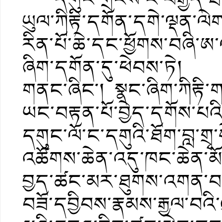
ཡུལ་ཀིརྟི་དགོན་དགེ་ལྡན་ལེ
རིན་པོ་ཆེ་དང་ཕྱོགས་བཞི་ཨ
ཞིག་དགོན་དུ་ཕེབས་ཏེ། ར
གནང་ཞིང༌། སྣང་ཞིག་ཀིརྟི་ག
ཡང་བརྟན་པོ་བྱེད་དགོས་པའ
དགུང་ལོ་ང་དགུའི་ཐོག་བླ་གྲྭ
འཚོགས་ཆེན་འདུ་ཁང་ཆེན་མོ
བྱད་ཚང་མར་ཐུགས་འགན་བཞེ
བཟོ་དབྱིབས་རྣམས་རྒྱལ་བའི