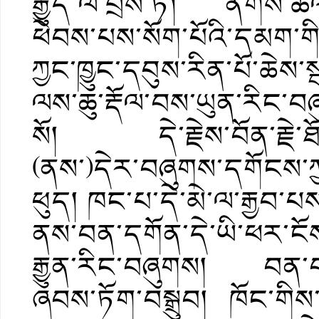
རྒྱུད་ལ་བྲོས་ཏེ། ནགས་ཚལ་
ཕེབས་པས་སོག་པོའི་དམག་ག
ཀྱང་ཁྱུང་དབུས་རིན་པོ་ཆེས་
ལས་ཆུ་རྡོལ་བས་ཡུན་རིང་བཞ
སོ། དེ་རྗེས་བོན་རྗེ་ཐ
(ནས་)དེར་བཞུགས་དགོངས་ཀྱ
ཕུད། ཁང་པ་དེ་མེ་ལ་རྒྱབ་པས
ནས་བན་དགོན་དེ་ཡི་ཕར་ངོས
རྒྱུན་རིང་བཞུགས། བན་བ
ཞབས་ཏོག་བསྒྲུབ། ཁོང་གིས་