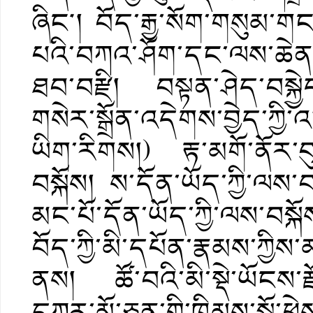
ཞིང༌། བོད་རྒྱ་སོག་གསུམ་ག
པའི་བཀའ་ཤོག་དང་ལས་ཆེན་
ཐབ་བརྫི། བསྟན་ཤེད་བསྐྱ
གསེར་སྒྲོན་འདེགས་བྱེད་ཀྱ
ཡིག་རིགས།) རྟ་མགོ་ནོར་
བསྐོས། ས་དོན་ཡོད་ཀྱི་ལས་བ
མང་པོ་དོན་ཡོད་ཀྱི་ལས་བསྐ
བོད་ཀྱི་མི་དཔོན་རྣམས་ཀྱིས་
ནས། ཚོ་བའི་མི་སྡེ་ཡོངས་
དཀར་མོ་ཅན་གྱི་ཁྲིམས་སྒོ་ཕྱ