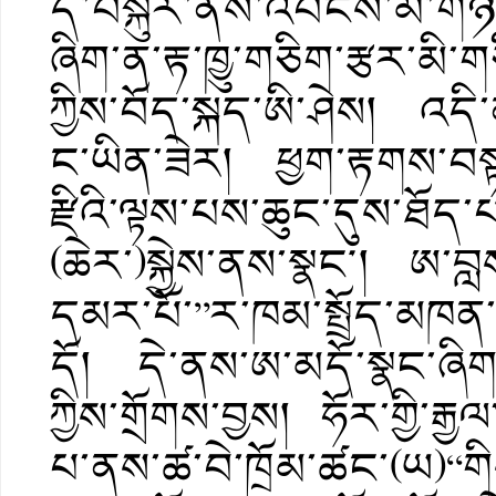
དེ་བསྐུར་ནས་འབངས་མི་གཉ
ཞིག་ན་རྟ་ཁྱུ་གཅིག་རྩར་མི་
ཀྱིས་བོད་སྐད་ཨི་ཤེས། འདི་ན
ང་ཡིན་ཟེར། ཕྱག་རྟགས་བསྟན
རྫིའི་ལྟས་པས་ཆུང་དུས་ཐོད་པ
(ཆེར་)སྐྱེས་ནས་སྣང༌། ཨ་བླ
དམར་པོ་”ར་ཁམ་སྤྲོད་མཁན་
དོ། དེ་ནས་ཨ་མདོ་སྣང་ཞིག་
ཀྱིས་གྲོགས་བྱས། ཧོར་གྱི་རྒ
པ་ནས་ཚ་བེ་ཁྲོམ་ཚང་(ཡ)“གིས