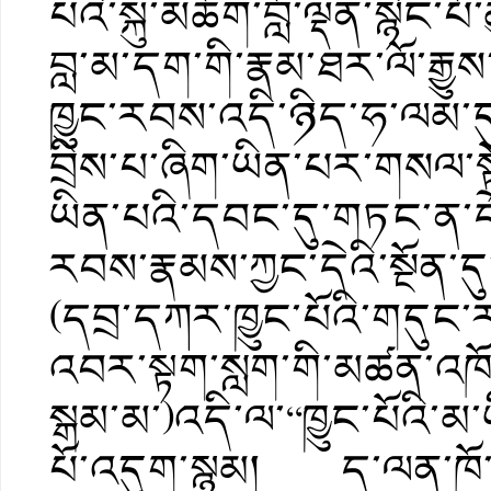
པའི་སྐུ་མཆོག་བློ་ལྡན་སྙིང་པོ
བླ་མ་དག་གི་རྣམ་ཐར་ལོ་རྒྱ
ཁྱུང་རབས་འདི་ཉིད་ཧ་ལམ
བྲིས་པ་ཞིག་ཡིན་པར་གསལ་ས
ཡིན་པའི་དབང་དུ་གཏང་ན་དེ
རབས་རྣམས་ཀྱང་དེའི་སྔོན་ད
(དབྲ་དཀར་ཁྱུང་པོའི་གདུང
འབར་སྟག་སླག་གི་མཚན་འཁ
སྒམ་མ་)འདི་ལ་“ཁྱུང་པོའི་མ
པོ་འདུག་སྙམ། ད་ལན་ཁོ་བོ