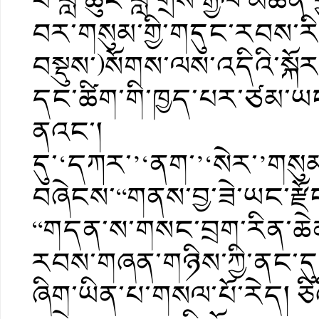
པོ་བླ་ཆུང་བློ་གྲོས་རྒྱལ་མཚན
བར་གསུམ་གྱི་གདུང་རབས་རིམ་
བསྡུས་)སོགས་ལས་འདིའི་ས
དང་ཚིག་གི་ཁྱད་པར་ཙམ་ཡ
ནའང་། གོང་དུ་ཁོང
དུ་‘དཀར་’‘ནག་’‘སེར
བཞེངས་“གནས་བྱ་ཟེ་ཡང་རྫོ
“གདན་ས་གསང་བྲག་རིན་ཆེན་ཁ
རབས་གཞན་གཉིས་ཀྱི་ནང་དུ་མ
ཞིག་ཡིན་པ་གསལ་པོ་རེད། ཅིའི