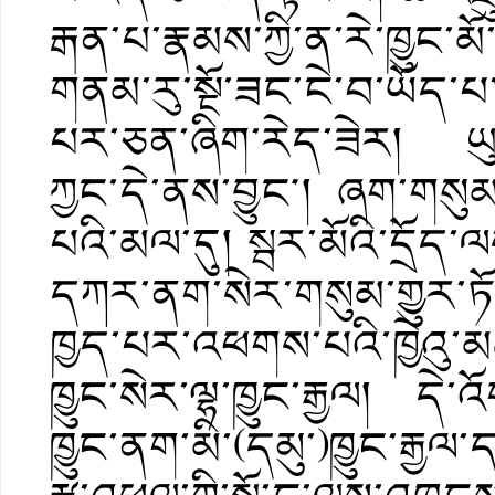
རྒན་པ་རྣམས་ཀྱི་ན་རེ་ཁྱུང་མ
གནམ་རུ་སྔོ་ཟང་ངེ་བ་ཡོད་པ་
པར་ཅན་ཞིག་རེད་ཟེར། ཡུལ
ཀྱང་དེ་ནས་བྱུང༌། ཞག་གསུམ
པའི་མལ་དུ། སྦར་མོའི་དྲོད
དཀར་ནག་སེར་གསུམ་གྱུར་ཏོ།
ཁྱད་པར་འཕགས་པའི་ཁྱེའུ་མཚ
ཁྱུང་སེར་ལྷ་ཁྱུང་རྒྱལ། ད
ཁྱུང་ནག་མི་(དམུ་)ཁྱུང་རྒྱལ