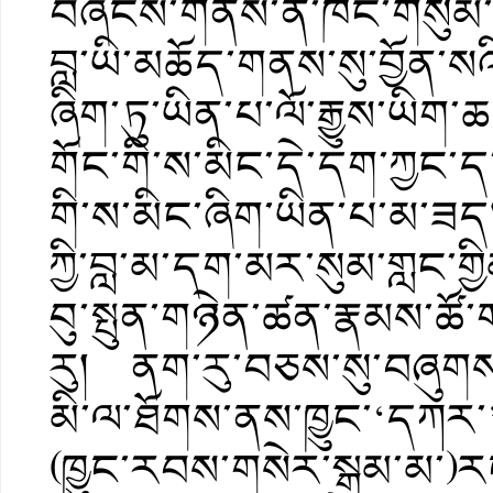
བཞེངས་གནས་ནི་ཁོང་གསུམ་ད
བླ་ཡི་མཆོད་གནས་སུ་བྱོན་ས
ཞིག་ཏུ་ཡིན་པ་ལོ་རྒྱུས་ཡི
གོང་གི་ས་མིང་དེ་དག་ཀྱང་ད་ལ
གི་ས་མིང་ཞིག་ཡིན་པ་མ་ཟད། ད
ཀྱི་བླ་མ་དག་མར་སུམ་གླང་གྱིམ
བུ་སྤུན་གཉེན་ཚན་རྣམས་ཚ
རུ། ནག་རུ་བཅས་སུ་བཞུགས་
མི་ལ་ཐོགས་ནས་ཁྱུང་‘དཀར་’‘
(ཁྱུང་རབས་གསེར་སྒམ་མ་)