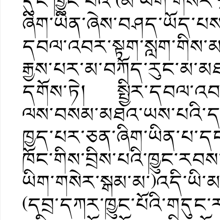
དུང་ཁྱུང་པོའི་(མ་ཡིག་གསེར
ཞིག་ཡིན་ཞེས་བཤད་ཡོད་པས
དབལ་འབར་སྟག་སླག་གིས་མཛ
རྒྱས་པར་མ་བཀོད་རུང་མ་
དགོས་ཏེ། སྤྱིར་དབལ་འབར
ལས་བསམ་མཐའ་ཡས་པའི་དམ་པ་ཁ
ཁྱད་པར་ཅན་ཞིག་ཡིན་པ་དང
ཁོང་གིས་བྲིས་པའི་ཁྱུང་རབས་
ཡིག་གསེར་སྒམ་མ་)འདི་ཡི
(དབྲ་དཀར་ཁྱུང་པོའི་གདུང་