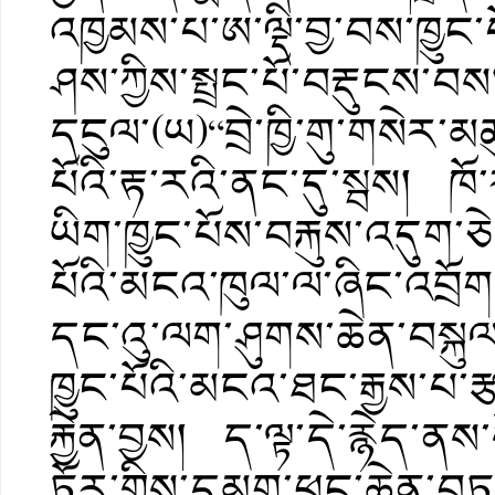
འཁྱམས་པ་ཨ་ལྡི་བྱ་བས་ཁྱུང་པ
ཤས་ཀྱིས་སྤྲང་པོ་བརྡུངས་བ
དངུལ་(ཡ)“བྲེ་ཁྱི་གུ་གསེར་
པོའི་རྟ་རའི་ནང་དུ་སྦས། ཁ
ཡིག་ཁྱུང་པོས་བརྐུས་འདུག་
པོའི་མངའ་ཁུལ་ལ་ཞིང་འབྲོག་ཐ
དང་འུ་ལག་ཤུགས་ཆེན་བསྐུལ
ཁྱུང་པོའི་མངའ་ཐང་རྒྱས་པ་
རྐྱེན་བྱས། ད་ལྟ་དེ་རྙེད་ན
ཏོར་གྱིས་དམག་ཕང་ཆེན་བཏ