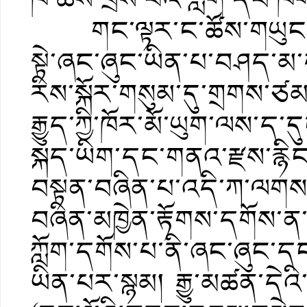
གང་ལྟར་ང་ཚོས་གཡུང་དྲུང་
སྟེ་ཞང་ཞུང་ཡིན་པ་བཤད་མ
རིས་སྐོར་གསུམ་དུ་གྲགས་ཙམ
རྒྱུད་ཀྱི་ཁོར་མོ་ཡུག་ལས་ད་ད
སྐད་ཡིག་དང་གནའ་རྫས་རྙིང
བསྟན་བཞིན་པ་འདི་ཀ་ལགས།
བཞིན་མཁྱེན་རྟོགས་དགོས་ན་
ཀློག་དགོས་པ་ནི་ཞང་ཞུང་དང
ཡིན་པར་སྙམ། རྒྱུ་མཚན་དེའ