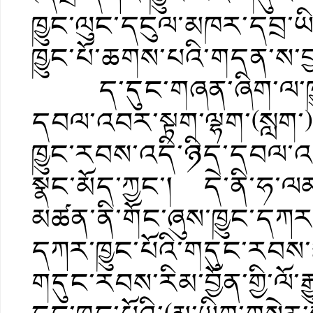
ཁྱུང་ལུང་དངུལ་མཁར་དབྲ་ཡ
ཁྱུང་པོ་ཆགས་པའི་གདན་ས་བ
ད་དུང་གཞན་ཞིག་ལ་ཁྱུང་ར
དབལ་འབར་སྟག་ལྷག་(སླག་
ཁྱུང་རབས་འདི་ཉིད་དབལ་འ
སྣང་མོད་ཀྱང་། དེ་ནི་ཧ་ལ
མཚན་ནི་གོང་ཞུས་ཁྱུང་དཀར་
དཀར་ཁྱུང་པོའི་གདུང་རབས་ར
གདུང་རབས་རིམ་བྱོན་གྱི་ལོ་