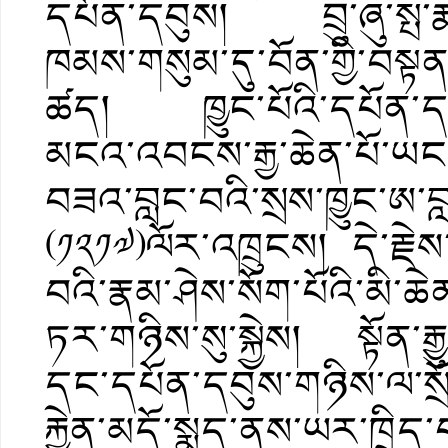
དཔོན་དབུས། བྲུ་ཞུ་སྤ་རྨ
ཁམས་གསུམ་དུ་བོན་གྱི་བསྟ
ཚད། ཁྱུང་པོའི་དཔོན་དགེ
མངའ་འབངས་རྒྱ་ཆེན་པོ་ཡང་ཕ
བཟའ་བླང་བའི་སྲས་ཁྱུང་ཨ་བླ
(༡༢༡༧)ལོར་འཁྲུངས། དེ་རྗེས་སྔ
བའི་རྣམ་ཤེས་སོག་པོའི་མི་ཆེ
ཏར་གཉིས་སུ་སྐྱེས། སྟོན་རྒྱ
དང་དཔོན་དབུས་གཉིས་ལ་སྲ
རྐྱེན་མདོ་སྨད་ནས་ཡར་ཁྲིད་པ