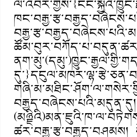
ལ་འབར་གྱིས་{ངང་སྐྱའི་ཁྱུང་
ཁང་བརྒྱ་རྩ་བརྒྱད་བཞེངས་པ
བརྒྱ་རྩ་བརྒྱད་བཞེངས་པའི་མ
ཚོམ་བུར་བཀོད་པ་བདུན་ཚར་བ
ནག་མུ་(དམུ་)ཁྱུང་རྒྱལ་གྱི་
དུ་}དངུལ་མཁར་ལྷ་རྩེ་ཅན་བར
གཞི་མ་མཐིང་ཤོག་ལ་གསེར་གྱི
བརྒྱད་བཞེངས་པའི་མདུན་ད
(མཉྗིའི)མན་ཇུའི་ཁ་ལ་བཏེ
ཚར་བརྒྱ་རྩ་བརྒྱད་བཤམས། དེ