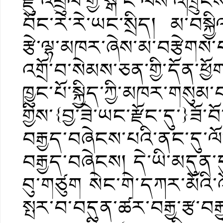
རྫུ་འཕྲུལ་གྱི་སྒོ་ང་ལས་འཁྲུང
བོང་རེ་རེ་ཡང་སྲིད། མ་བསྐྱ
རྩེ་ལྷ་མཁར་ཞེས་མ་བརྩེག
འགྲོ་བ་སེམས་ཅན་གྱི་དོན་
ཁྱུང་པོ་སྐྱིད་ཀྱི་མཁར་གསུམ
གྱིས་{བྱ་ཟེ་ཡང་རྫོང་དུ་}ཟོ་
བརྒྱད་བཞེངས་པའི་ནང་དུ་ལོ་པ
བརྒྱད་བཞེངས། དེ་ཡི་མདུན་དུ་མ
བུ་གཙུག སེང་གེ་དཀར་མོའི་འ
སྤར་བ་བདུན་ཚར་བརྒྱ་རྩ་བ