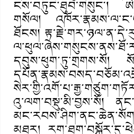
ངས་བཏུང་ཐུབ་གསུང༌། ཨེ་
གསོལ། འཁོར་རྣམས་ལ་ང་ཡི་ཕ
ཐོངས། རྟ་རྗེ་གར་ཉལ་ན་དེ་རུ
ལ་ཕུལ་ཞེས་གསུངས་ནས་ཐོ
དབུས་ཕུག་ཏུ་གྲགས་སོ། སོག
དཔོན་རྣམས་བསད་བཅོམ་འ
སེར་གྱི་འགོ་པ་རྒྱ་གཙུག་གཏ
འུ་ལག་བསྡུ་མི་བྱས་སོ། ནང
མང་རབས་ཤིག་ནང་ཆེན་སོགས
མཐར། རག་ཐག་བསྐོར་དུ་ཕེབ