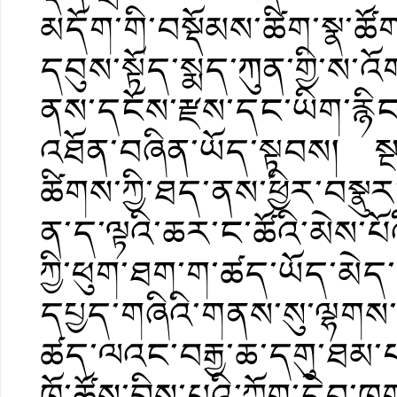
མདོག་གི་བསྡོམས་ཚིག་སྣ་ཚོ
དབུས་སྟོད་སྨད་ཀུན་གྱི་ས
ནས་དངོས་རྫས་དང་ཡིག་རྙིང
འཐོན་བཞིན་ཡོད་སྟབས། སྔ
ཚིགས་ཀྱི་ཐད་ནས་ཕྱིར་བསྣུ
ན་ད་ལྟའི་ཆར་ང་ཚོའི་མེས་པ
ཀྱི་ཕུག་ཐག་ག་ཚད་ཡོད་མེད
དཔྱད་གཞིའི་གནས་སུ་ལྷགས
ཚད་ལའང་བརྒྱ་ཆ་དགུ་ཐམ་པ་
ཁོ་ཚོས་བྲིས་པའི་ཀློག་དེབ་