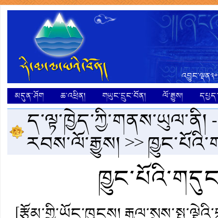
འབྱུང་ལྡན༣༠
མདུན་ཤོག
ཆ་འཕྲིན།
གཡུང་དྲུང་བོན།
ལོ་རྒྱུས།
དཔྱད་ག
ད་ལྟ་ཁྱེད་ཀྱི་གནས་ཡུལ་ནི། 
རབས་ལོ་རྒྱུས།
>> ཁྱུང་པོའ
ཁྱུང་པོའི་གད
[རྩོམ་གྱི་ཡོང་ཁུངས། རྒྱལ་སྲས་སྤུ་ལྡེའ