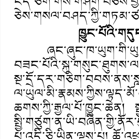
ངེད་ཅག་གིས་གཤག་བཅོས་བ
ཅེས་གསལ་བཤད་ཀྱི་གཏམ་ཙམ
ཁྱུང་པོའི་ག
ཞང་ཞུང་ཁ་ཡུག་གི་ཡུལ་མེ
བཟང་པོའི་སྐུ་གསུང་ཐུགས་ལས་
སྔ་དྲོ་དར་གཅིག་བབས་ནས་སླ
ལ་ཡུལ་མི་རྣམས་ཀྱིས་ལྟད་
ཆགས་ཀྱི་རྒྱལ་པོ་ཁྱུང་ཆེན
སྤྱི་གཙུག་ན་ཡི་བཞིན་གྱི་
པ་འདི་ཅི་ཡིན་ལྟས་པ། ཆོ་འཕ