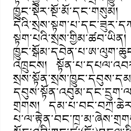
ཁྱུང་སྡེར་སྔོ་མོ་དང་གསུམ། 
དེའི་སྲས་སྟག་པ་དང་ཟུར་
སྟག་པའི་སྲས་གྱིམ་ཚབ་ཡིན
ཁྱུང་སྒོམ་དབེན་པ་ཨ་ལུག་
འཁྲུངས། སྟོན་པ་དཔལ་འབར་ག
སྲས་སྟོན་སྲས་ཁྱུང་དབུས་ད
དབུས་སྟོན་འབུམ་དང་དྲུག་ལ་མ
གྲགས། དམ་པ་བང་བཀྲ་ཆེར་སྐ
པ་ལ་རྟེན་བང་ཁྲ་མ་ཞེས་ག