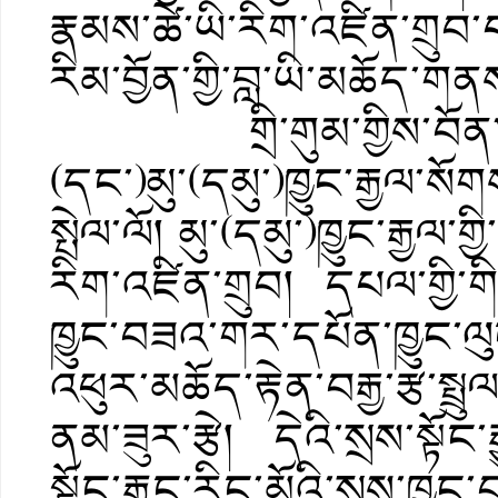
རྣམས་ཚེ་ཡི་རིག་འཛིན་གྲུབ
རིམ་བྱོན་གྱི་བླ་ཡི་མཆོད་
གྲི་གུམ་གྱིས་བོན་བསྣུབས་
(དང་)མུ་(དམུ་)ཁྱུང་རྒྱལ་ས
སྤེལ་ལོ། མུ་(དམུ་)ཁྱུང་རྒྱལ་
རིག་འཛིན་གྲུབ། དཔལ་གྱི་ག
ཁྱུང་བཟའ་གར་དཔོན་ཁྱུང་
འཕུར་མཆོད་རྟེན་བརྒྱ་རྩ་སྤྲུལ
ནམ་ཟུར་རྩེ། དེའི་སྲས་སྟོང་རྒ
སྟོང་རྒྱུང་རིང་མོའི་སྲས་ཁྱུ