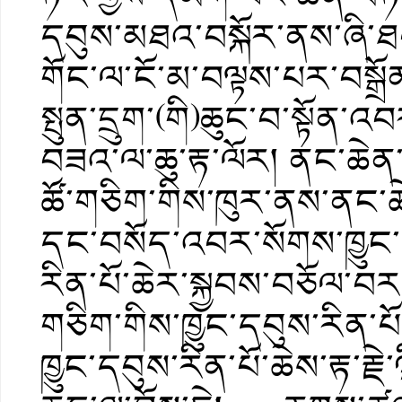
དབུས་མཐའ་བསྐོར་ནས་ཞི་
གོང་ལ་ངོ་མ་བལྟས་པར་བསྒྲོན
སྤུན་དྲུག་(གི)ཆུང་བ་སྟོན་
བཟའ་ལ་ཆུ་རྟ་ལོར། ནང་ཆེན་
ཚོ་གཅིག་གིས་ཁུར་ནས་ནང་ཆེ
དང་བསོད་འབར་སོགས་ཁྱུང་
རིན་པོ་ཆེར་སྐྱབས་བཅོལ་བར
གཅིག་གིས་ཁྱུང་དབུས་རིན་པ
ཁྱུང་དབུས་རིན་པོ་ཆེས་རྟ་རྗེ