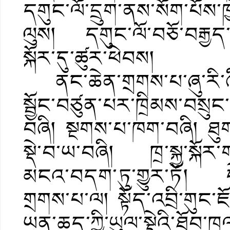
དགུང་ལོ་དྲུག་ནས་སོག་པོས་
ལུས། དགུང་ལོ་བཅོ་བརྒྱད
སྐོར་དུ་ཚུར་ཕེབས།
ནང་ཆེན་གྲགས་པ་ཞུ་རི་ཞི
སྦྱོང་བཙུན་པར་ཁྲིམས་བསྲུང
བཞི། སྔགས་པ་ཁག་བཞི། ཐུགས
སྡེ་བ་ཡ་བཞི། ཁྲ་སྐྱ་སྐོར
མངའ་བདག་ཏུ་གྱུར་ཏོ། དེ་ར
གྲགས་པ་ལ། སྟོད་འབྲི་གུང་
ཡན་ཆད་ཀྱི་ཡུལ་སྡེའི་ཐོབ་