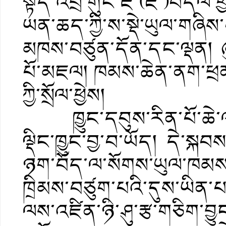
སྟོད་འབྲི་གུང་ཛ་(ཇོ་)བད
ཡན་ཆད་ཀྱི་ས་སྡེ་ཡུལ་གཞི
མཁས་བཙུན་དོན་དང་ལྡན། ཞུ
པོ་མཇལ། ཁམས་ཆེན་ནག་ཕྲ
ཀྱི་སྲོལ་ཕྱེས།
ཁྱུང་དབུས་རིན་པོ་ཆེ་ལ་
ལྡིང་ཁྱུང་བྱ་བ་ཡོད། དེ་སྐ
ཉག་བོད་ལ་སོགས་ཡུལ་ཁམས་
ཁྲིམས་བཙུག་པའི་དུས་ཡིན་པ
ལས་འཛིན་ཉི་ཤུ་རྩ་གཅིག་བྱ