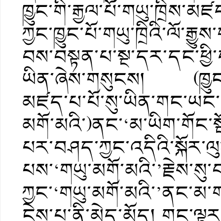
ཁྱུང་གི་རྒྱལ་པོ་གཡུ་ཁྲིས
ཀྱང་ཁྱུང་པོ་གཡུ་ཁྲིའི་ལོ
བས་བསྟན་པ་སྔ་དར་དང་ཕྱི་
ཡིན་ཞེས་གསུངས། (ཁྱུང་ར
མཛད་པ་པོ་སུ་ཡིན་གང་ཡང་
མགོ་མའི་)ནང་‘མ་ཡིག་གོང་ས
པར་བཤད་ཀྱང་འདིའི་སྐོར་ལ
པས་‘གཡུ་མགོ་མའི་’རྗེས་ས
ཀྱང་‘གཡུ་མགོ་མའི་’ནང་མ་ག
ངེས་པ་ནི་མེད་མོད། གང་ལྟར་