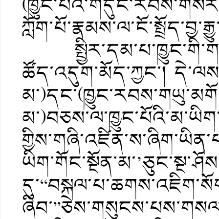
(ཁྱུང་པོའི་གདུང་རབས་གསེར་
ཀློག་པོ་རྣམས་ལ་ངོ་སྤྲོད་བྱ་རྒྱ
སྤྱིར་དམ་པ་ཁྱུང་གི་གདུ
ཚོད་འདུག་མོད་ཀྱང་། དེ་ལ
མ་)དང་(ཁྱུང་རབས་གཡུ་མགོ་
མ་)བཅས་ལ་ཁྱུང་པོའི་མ་ཡིག
གྱིས་གཞི་འཛིན་ས་ཞིག་ཡི
ཡིག་གོང་སྔོན་མ་’ཅུང་སྔ་ཤོ
དུ་“བསྐལ་པ་ཆགས་འཇིག་སོག
ཞིབ་”ཅེས་གསུངས་པས་གསལ