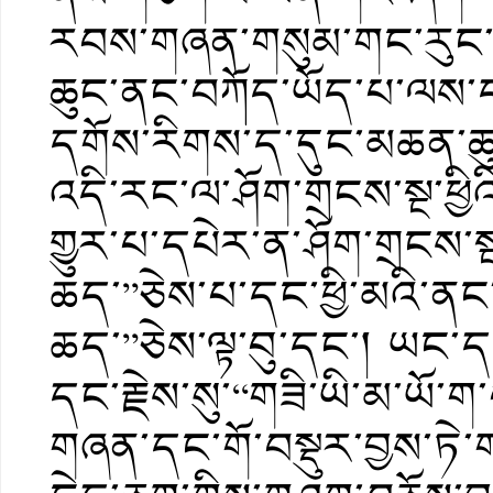
རབས་གཞན་གསུམ་གང་རུང་
ཆུང་ནང་བཀོད་ཡོད་པ་ལས་
དགོས་རིགས་ད་དུང་མཆན་ཆ
འདི་རང་ལ་ཤོག་གྲངས་སྔ་ཕྱ
གྱུར་པ་དཔེར་ན་ཤོག་གྲངས་ས
ཆད་”ཅེས་པ་དང་ཕྱི་མའི་ནང་“
ཆད་”ཅེས་ལྟ་བུ་དང་། ཡང་ད
དང་རྗེས་སུ་“གཟི་ཡི་མ་ཡོ་
གཞན་དང་གོ་བསྡུར་བྱས་ཏེ་