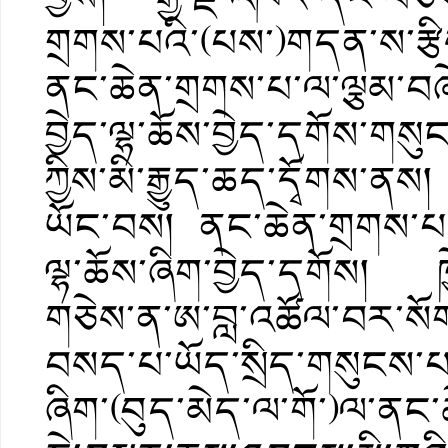
གྲགས་པའི་(པས་)གདན་ས་རྩི
ནང་ཆེན་གྲགས་པ་ལ་ལྕམ་བ
བྱེད་ལྷ་ཆོས་བྱེད་དགོས་གས
ཀྱིས་མི་རྒྱུད་ཆད་དྭོགས
ཡོང་བས། ནང་ཆེན་གྲགས་པ་ཐ
ལྷ་ཆོས་ཞིག་བྱེད་དགོས། ཁྱེ
གཅེས་ན་ཨ་བླ་འཚོལ་བར་སོག
བསད་པ་ཡོད་སྲིད་གསུངས་པས།
ཞིག་(བུད་མེད་ལ་གོ་)ལ་ནང་