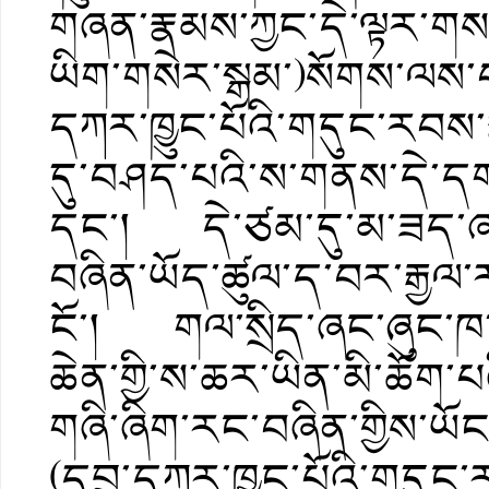
གཞན་རྣམས་ཀྱང་དེ་ལྟར་གས
ཡིག་གསེར་སྒམ་)སོགས་ལས་བས
དཀར་ཁྱུང་པོའི་གདུང་རབས་
དུ་བཤད་པའི་ས་གནས་དེ་ད
དང་། དེ་ཙམ་དུ་མ་ཟད་ཞང་
བཞིན་ཡོད་ཚུལ་ད་བར་རྒྱལ་
ངོ་། གལ་སྲིད་ཞང་ཞུང་ཁ་ཡུ
ཆེན་གྱི་ས་ཆར་ཡིན་མི་ཆོག་པ
གཞི་ཞིག་རང་བཞིན་གྱིས་ཡོང་
(དབྲ་དཀར་ཁྱུང་པོའི་གདུང་