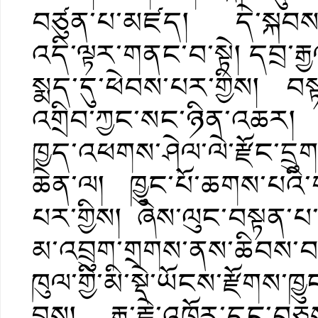
བཙུན་པ་མཛད། དེ་སྐབས་སྲི
འདི་ལྟར་གནང་བ་སྟེ། དབྲ་རྒྱ
སྨད་དུ་ཕེབས་པར་གྱིས། བས
འགྲིབ་ཀྱང་སང་ཉིན་འཆར། ས
ཁྱད་འཕགས་ཤེལ་ལེ་རྫོང་དྲ
ཆེན་ལ། ཁྱུང་པོ་ཆགས་པའི་
པར་གྱིས། ཞེས་ལུང་བསྟན་པ་ལྟར
མ་འབྲུག་གྲགས་ནས་ཆིབས་བས
ཁུལ་གྱི་མི་སྡེ་ཡོངས་རྫོགས་
བྱས། རྒྱ་རྗེ་འཁོར་དང་བཅས