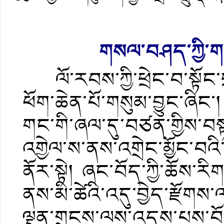
གསལ་བཤད་ཀྱི་ག
ལོ་རབས་ཀྱི་ཕྲེང་བ་སྟོང་ཕ
ཕོག་ཆེན་པོ་གསུམ་བྱུང་ཞིང་
གང་གི་ཞལ་དུ་བཙན་གྱིས་བ
འགྱེལ་ས་ནས་འགྲེང་མྱོང་བའི
ནོར་སྟེ། ཞང་བོད་ཀྱི་ཆོས་རིག
ནས་མི་ཚེའི་འདུ་བྱེད་རྫོགས
ལྡན་གྲངས་ལས་འདས་པས་བོད