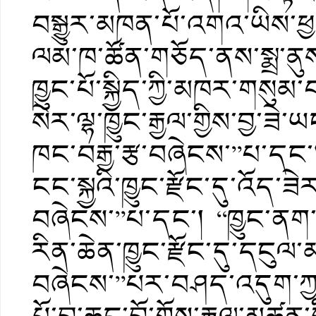
བསྒྱུར་མཁན་པོ་འགའ་ཡིས་ཕྱ
ལམ་ཁ་ཚོན་གཅོད་ནས་སྨྲ་ནུས
ཁྱུང་པོ་སྐྱིད་ཀྱི་མཁར་གས
སེར་ལྷ་ཁྱུང་རྒྱལ་གྱིས་བྱ་ཟེ་
ཁང་བརྒྱ་རྩ་བཞེངས་”པ་དང
ངང་སྐྱའི་ཁྱུང་རྫོང་དུ་འོད་ཟ
བཞེངས་”པ་དང་། “ཁྱུང་ནག་ད
རིན་ཆེན་ཁྱུང་རྫོང་དུ་དངུལ་
བཞེངས་”པར་བཤད་འདུག་ཀྱང་