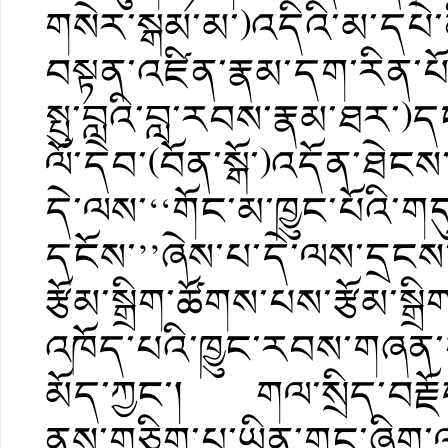
གསེར་སྒམ་མ་)འདིའི་མ་དཔེ་ན
བསྟན་འཛིན་རྣམ་དག་རིན་པོ་
སྤུ་བླའི་བླ་རབས་རྣམ་ཐར་)
ལོ་དེབ་(བོན་སྒོ་)འདོན་ཐེ
དེ་ལས་‘‘གོང་མ་ཁྱུང་པོའི་
དངོས་’’ཞེས་པ་དེ་ལས་དྲངས
རྩོམ་སྒྲིག་ཚོགས་པས་རྩོམ་སྒྲ
འཁོད་པའི་ཁྱུང་རབས་གཞན་ག
མོད་ཀྱང་། གལ་སྲིད་བརྗོད
ནས་གཅིག་པ་ཡིན་གང་ཞིག་ལ་