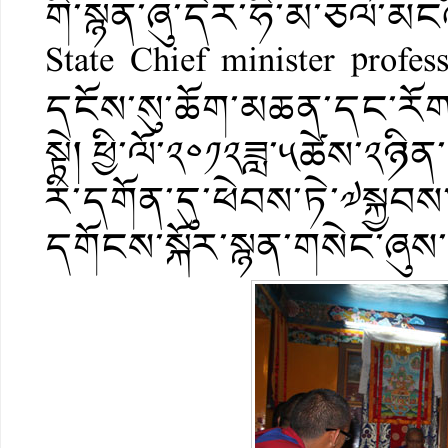
གི་སྙན་ཞུ་དེར་ཧི་མ་ཅལ་མངའ་ས
State Chief minister pro
དངོས་སུ་ཆོག་མཆན་དང་རོག
སྟེ། ཕྱི་ལོ་༢༠༡༢ཟླ་༥ཚེས་༢ཉ
རི་དགོན་དུ་ཕེབས་ཏེ་༧སྐྱབས
དགོངས་སྐོར་སྙན་གསེང་ཞུས