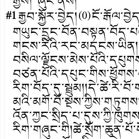
རྒྱས། ཞུང་ནས།
#1
རྒྱབ་སྐྱོར་བྱེད།
(
0
)
ངོ་རྒོལ་བྱེ
གཡུང་དྲུང་བོན་བསྟན་བོད་པའ
གངས་རིའི་རང་མདངས་ཡིན།།ཁ་བ
བསིལ་ལྗོངས་མེས་པོའི་དཔུགས་
བཙན་པོའི་དཔུང་གིས་ཕྱོགས་བ
རིག་བོད་དུ་སྦྲུམ།།དེ་ཚེ་རི་བ
མའི་མགོ་བོ་སྔས་ཀྱིས་གཏུགས
འོན་ཀྱང་སྲིད་པ་དུས་ཀྱི་ཁུག
རིག་གཞུང་གི།ཚེ་སྲོག་ཆུན་པ