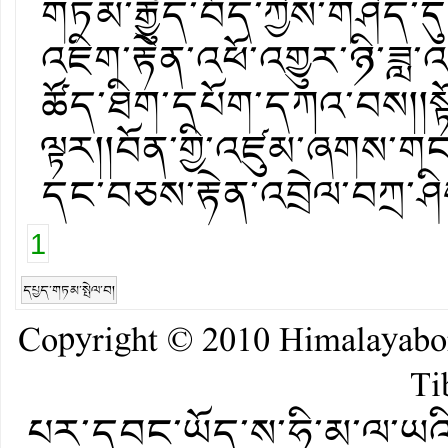
གཏམ་རྒྱུད་བོད་ཀྱིས་གཤེད་ད
འཇིག་རྟེན་འཕོ་འགྱུར་ཉི་ཟླ་
ཚོད་ཐིག་དཔོག་དཀའ་བས།།སྟོར
ལྟར།།བོན་གྱི་འཛུམ་ཞགས་ག
དང་བཅས་རྟེན་འབྲེལ་བཀྲ་ཤི
1
དཔྱད་གཏམ་སྤེལ་བ།
Copyright © 2010
Himalayab
Ti
པར་དབང་ཡོད་ས་ཧི་མ་ལ་ཡའི་