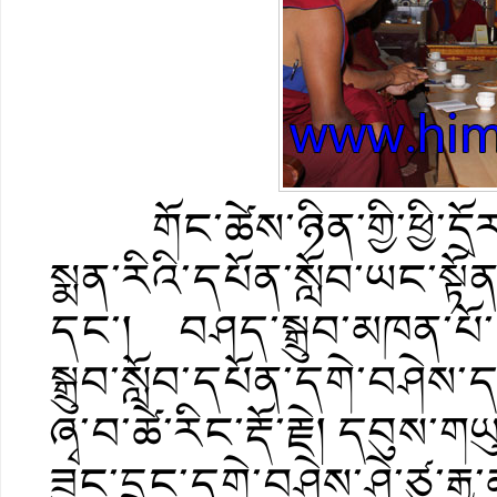
གོང་ཚེས་ཉིན་གྱི་ཕྱི་དྲོར
སྨན་རིའི་དཔོན་སློབ་ཡང་སྟོ
དང་། བཤད་སྒྲུབ་མཁན་པོ་
སྒྲུབ་སློབ་དཔོན་དགེ་བཤེ
ཞྭ་བ་ཚེ་རིང་རྡོ་རྗེ། དབུས་གཡ
ཟུང་དྲུང་དགེ་བཤེས་ཤེ་ཙུ་རྒ