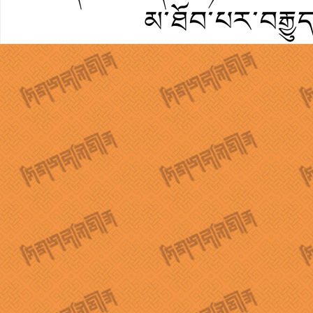
མ་ཐོབ་པར་བརྒྱུ