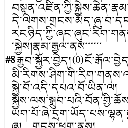
བསྟན༌འཛིན༌ཀྱི༌སྐྱེས༌ཆེན༌
དེ༌ལེགས༌གྲངས༌མེད༌ཞུ༌བ༌དང
རངཉིད༌ཀྱི༌ཞང༌ཞུང༌རིག༌གན
༌སྐྱེས།རྣམ༌རྒྱལ༌ནས༌༌༌༌༌༌
#8
རྒྱབ་སྐྱོར་བྱེད།
(
0
)
ངོ་རྒོལ་བྱེ
མི་རིགས་ཤིག་གི་རིག་གནས་ལ་
སྐྱེ་བོ་འདི་དཔའ་བོ་ཡིན་ལ། ད
སྐྱེས་ལས་སྒྲུབ་པའི་བོན་གྱི་ཆ
ཡག་པོ་ཞེ་དྲག་ཡོད་པས་ལྷན
ཞུ། གངས་ཕྲུག་ནས།