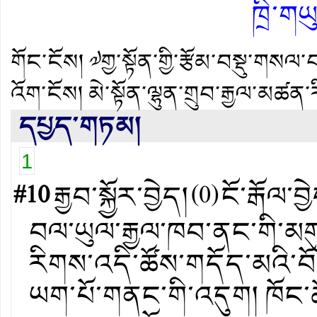
ཁྲི་ག
གོང་ངོས།
༧གྱ་སྟོན་གྱི་རྩོམ་བསྡུ་གསལ་
འོག་ངོས།
མེ་སྟོན་ལྷུན་གྲུབ་རྒྱལ་མཚ
དཔྱད་གཏམ།
1
#10
རྒྱབ་སྐྱོར་བྱེད།
(
0
)
ངོ་རྒོལ་བྱ
བལ་ཡུལ་རྒྱལ་ཁབ་ནང་གི་མགུ་
རིགས་འདི་ཚོས་གདོད་མའི་བོ
ཡག་པོ་གནང་གི་འདུག། ཁོང་ཚོ