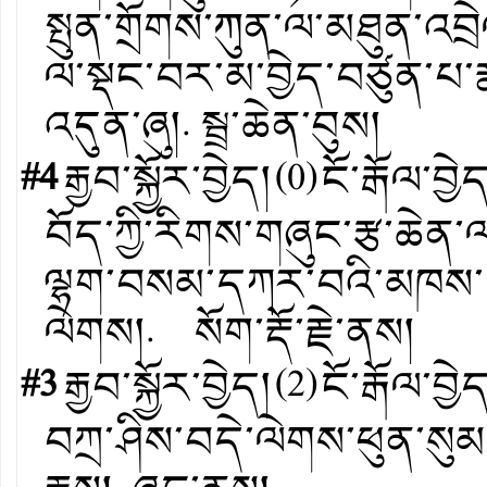
སྤུན་གྲོགས་ཀུན་ལ་མཐུན་འབྲ
ལ་སྡང་བར་མ་བྱེད་བཙུན་པ་རྣ
འདུན་ཞུ།. སྦྲ་ཆེན་བུས།
#4
རྒྱབ་སྐྱོར་བྱེད།
(
0
)
ངོ་རྒོལ་བྱེ
བོད་ཀྱི་རིགས་གཞུང་རྩ་ཆེན་
ལྷག་བསམ་དཀར་བའི་མཁས་ད
ལེགས།. སོག་རྡོ་རྗེ་ནས།
#3
རྒྱབ་སྐྱོར་བྱེད།
(
2
)
ངོ་རྒོལ་བྱེ
བཀྲ་ཤིས་བདེ་ལེགས་ཕུན་སུམ