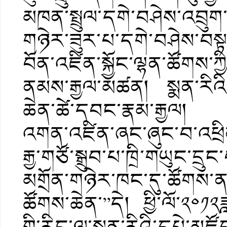
མཁན་སྤྲུལ་དགེ་བཤེས་འབྲུ
གཉེར་ཟུར་པ་དགེ་བཤེས་བསྟ
བོན་འཛིན་སྐྱོང་ལྷན་ཚོགས་
ནམས་རྒྱལ་མཚན། སྨན་རིའི
ཆེན་ཚེ་དབང་རྣམ་རྒྱལ། སྨན
འགན་འཛིན་ཞང་ཞུང་བ་འཕྲིན་
རྒྱ་གཙོ་སྒྲུབ་པ་ཁྲི་གཡུང་ད
མགྲོན་གཉེར་ཁང་དུ་ཚོགས་ནས
ཚོགས་ཆེན་”དེ། ཕྱི་ལོ་༢༠༡
གྱི་རིང་ལ་སྨན་རིའི་དཔེ་མཛ