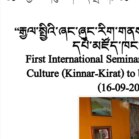
“རྒྱལ་སྤྱིའི་ཞང་ཞུང་རིག་ག
དཔེ་མཛོད་ཁང
First International Semin
Culture (Kinnar-Kirat) to
(16-09-20