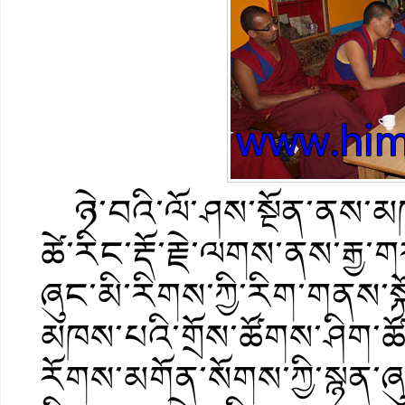
ཉེ་བའི་ལོ་ཤས་སྔོན་ནས་མ
ཚེ་རིང་རྡོ་རྗེ་ལགས་ནས་རྒ
ཞུང་མི་རིགས་ཀྱི་རིག་གནས་སྐ
མཁས་པའི་གྲོས་ཚོགས་ཤིག་ཚ
རོགས་མགོན་སོགས་ཀྱི་སྙན་ཞུ