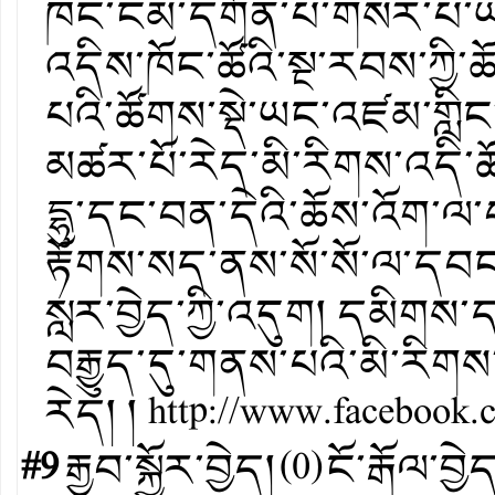
ཁང་ངམ་དགོན་པ་གསར་པ་ཡང
འདིས་ཁོང་ཚོའི་སྔ་རབས་ཀྱི་
པའི་ཚོགས་སྡེ་ཡང་འཛམ་གླི
མཚར་པོ་རེད་མི་རིགས་འདི་
དྷུ་དང་བན་དེའི་ཆོས་འོག་ལ་
རྟོགས་སད་ནས་སོ་སོ་ལ་དབང
སླར་བྱེད་ཀྱི་འདུག། དམིགས་ད
བརྒྱུད་དུ་གནས་པའི་མི་རིགས
རེད། །
http://www.facebook.
#9
རྒྱབ་སྐྱོར་བྱེད།
(
0
)
ངོ་རྒོལ་བྱེ