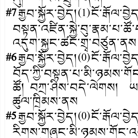
#7
རྒྱབ་སྐྱོར་བྱེད།
(
1
)
ངོ་རྒོལ་བྱེ
བསྟན་འཛིན་སྐྱེ་བུ་རྣམ་པ་ཚ
འདུག་སྐྱང་ཚང་གྲྭ་བཙུན་ནས
#6
རྒྱབ་སྐྱོར་བྱེད།
(
0
)
ངོ་རྒོལ་བྱེ
བོད་ཀྱི་བསྟན་པ་མི་ཉམས་གོང
ཚོ། བཀྲ་ཤིས་བདེ་ལེགས། ཡག་
ཚུལ་ཁྲིམས་ནས
#5
རྒྱབ་སྐྱོར་བྱེད།
(
0
)
ངོ་རྒོལ་བྱེ
རིགས་གཞུང་མི་ཉམས་གོང་འཕེལ