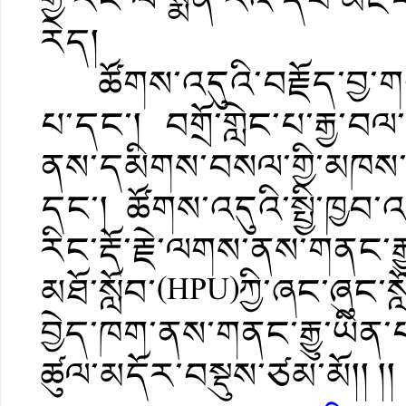
རེད།
ཚོགས་འདུའི་བརྗོད་བྱ་གཙོ
པ་དང་། བགྲོ་གླེང་པ་རྒྱ་བལ་
ནས་དམིགས་བསལ་གྱི་མཁས་དབ
དང་། ཚོགས་འདུའི་སྤྱི་ཁྱ
རིང་རྡོ་རྗེ་ལགས་ནས་གནང་རྒ
མཐོ་སློབ་(HPU)ཀྱི་ཞང་ཞུང
བྱེད་ཁག་ནས་གནང་རྒྱུ་ཡིན་པ
ཚུལ་མདོར་བསྡུས་ཙམ་མོ།། །།