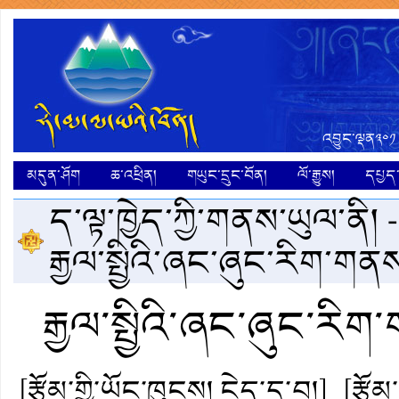
འབྱུང་ལྡན༣༠༡
མདུན་ཤོག
ཆ་འཕྲིན།
གཡུང་དྲུང་བོན།
ལོ་རྒྱུས།
དཔྱད་ག
ད་ལྟ་ཁྱེད་ཀྱི་གནས་ཡུལ་ནི། 
རྒྱལ་སྤྱིའི་ཞང་ཞུང་རིག་ག
རྒྱལ་སྤྱིའི་ཞང་ཞུང་རི
[རྩོམ་གྱི་ཡོང་ཁུངས། ངེད་དྲ་བ།]
[རྩོམ