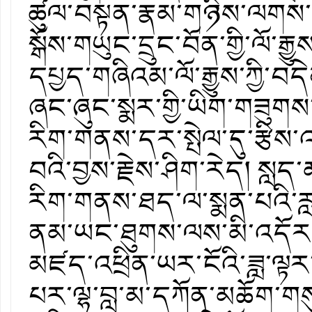
ཚུལ་བསྟན་རྣམ་གཉིས་ལགས་གཙ
སྒོས་གཡུང་དྲུང་བོན་གྱི་ལོ་
དཔྱད་གཞིའམ་ལོ་རྒྱུས་ཀྱི་བདེ
ཞང་ཞུང་སྨར་གྱི་ཡིག་གཟུག
རིག་གནས་དར་སྤེལ་དུ་རྩིས་འ
བའི་བྱས་རྗེས་ཤིག་རེད། སླད
རིག་གནས་ཐད་ལ་སྨན་པའི་རླབ
ནམ་ཡང་ཐུགས་ལས་མི་འདོར་བའ
མཛད་འཕྲིན་ཡར་ངོའི་ཟླ་ལྟར་ར
པར་ལྷ་བླ་མ་དཀོན་མཆོག་གས