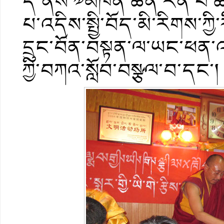
དེ་ནས་༧མཁན་ཆེན་རིན་པོ་ཆེ
པ་འདིས་སྤྱི་བོད་མི་རིགས་ཀྱ
དྲུང་བོན་བསྟན་ལ་ཡང་ཕན་
ཀྱི་བཀའ་སློབ་བསྩལ་བ་དང་།