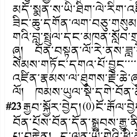
མདོ་སྨན་ས་ཡི་ཐིག་ལེ་རིག་
ཟིང་ཆུ་དགོན་ལག་བཅུ་གསུམ
གའི་བླ་སྤྲུལ་དང་མཁན་སློབ་
ཞུ། བོན་བསྟན་ལོ་རེ་ནས་ཟླ་
སེམས་གཏོང་དགའ་པོ་བྱུང་་་་་
འཛིན་རྣམས་ལ་ཐུགས་རྗེ་ཆེ་ཞུ
ལོ། ཁམས་ཡུལ་སྡེ་དགེ་བོན་ཚ
#23
རྒྱབ་སྐྱོར་བྱེད།
(
0
)
ངོ་རྒོལ་བྱ
བོན་པོས་བོན་དོན་སྒྲུབས་རྒྱུ
པ་བརྟེན། ད་ལན་ཡི་གེའི་ཕྱི་