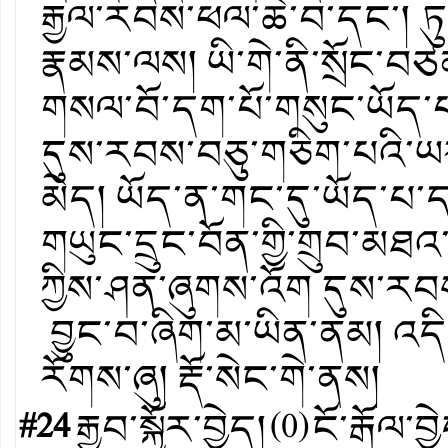
རྒྱལ་རབས་ཕལ་ཆེ་བ་དང་། ཏུ
རྣམས་ལས། ཡི་གེ་ནི་སྲོང་བཙན
གསལ་བོ་དག་པོ་གསུང་ཡོད་པ་
དུས་རབས་བཅུ་གཅིག་པའི་ཡར་ས
མེད། ཡོད་ན་གང་དུ་ཡོད་པ་དཔ
གཡུང་དྲུང་བོན་གྱི་གྲུབ་མཐ
ཀྱིས་ཤན་ཞུགས་འོག དུས་རབས
བྱུང་བ་ཞིག་མ་ཡིན་ནམ། འ
རོགས་ཞུ། རྡོ་སེང་གེ་ནས།
#24
རྒྱབ་སྐྱོར་བྱེད།
(
0
)
ངོ་རྒོལ་བྱ