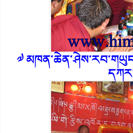
༧ མཁན་ཆེན་ཤེས་རབ་གཡུང་
དཀར་ས