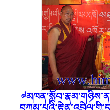
༧མཁན་སློབ་རྣམ་གཉིས་ན
བཀྲམ་པའི་རྟེན་འབྲེལ་གྱ