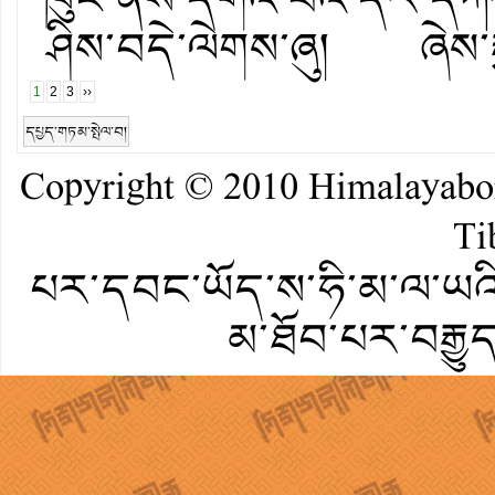
ཤིས་བདེ་ལེགས་ཞུ། ཞེས་ར
1
2
3
››
དཔྱད་གཏམ་སྤེལ་བ།
Copyright © 2010
Himalayab
Ti
པར་དབང་ཡོད་ས་ཧི་མ་ལ་ཡའི་
མ་ཐོབ་པར་བརྒྱུ