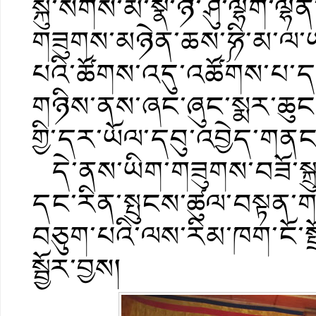
སྐུ་སོགས་མི་སྣ་ཉི་ཤུ་ལྷག་ལ
གཟུགས་མཉེན་ཆས་༼ཧི་མ་ལ་ཡའ
པའི་ཚོགས་འདུ་འཚོགས་པ
གཉིས་ནས་ཞང་ཞུང་སྨར་ཆུང་
གྱི་དར་ཡོལ་དབུ་འབྱེད་གན
དེ་ནས་ཡིག་གཟུགས་བཟོ་སྐ
དང་རིན་སྤུངས་ཚུལ་བསྟན་ག
བཅུག་པའི་ལས་རིམ་ཁག་ངོ་
སྦྱོར་བྱས།