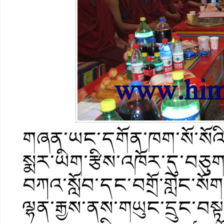
གཞན་ཡང་དགོན་ཁག་སོ་སོའི་
སྨར་ཡིག་རྩིས་འཁོར་དུ་བཅུ
བཀའ་སློབ་དང་བགྲོ་གླེང་སོག
ལྷན་རྒྱས་ནས་གཡུང་དྲུང་བས