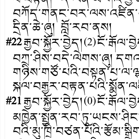
བཀོད་གནང་བར་ལས་འཛིན་པ
དྲིན་ཆེ་ཞུ། བློ་རབ་ནས།
#22
རྒྱབ་སྐྱོར་བྱེད།
(
2
)
ངོ་རྒོལ་བྱ
བཀྲ་ཤིས་བདེ་ལེགས་ཞུ། དགའ
གཉིས་གཙོ་པའི་བསྟན་པ་ལ་ལྷ
སྐལ་བརྒྱར་བརྟན་པའི་སྨོན་
#21
རྒྱབ་སྐྱོར་བྱེད།
(
0
)
ངོ་རྒོལ་བྱ
མཁྱེན་སྤྱན་རབ་ཏུ་ཡངས་ཤ
བའི་མུ་ཁྲི་བཙན་པོའི་རྩོམ་