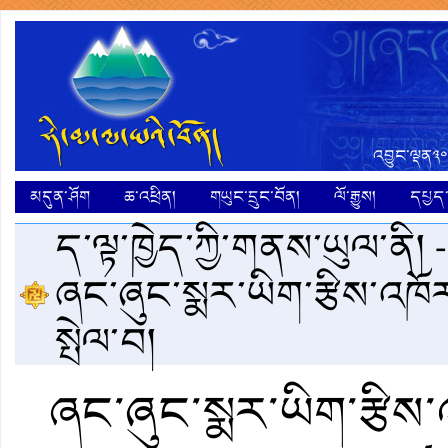
འབྱུང་ལྡན༣༠
མདུན་ཤོག
ཆ་འཕྲིན།
གཡུང་དྲུང་བོན།
ལོ་རྒྱུས།
དཔྱད་ག
ད་ལྟ་ཁྱེད་ཀྱི་གནས་ཡུལ་ནི། 
ཞང་ཞུང་སྨར་ཡིག་རྩིས་འཁོ
སྤེལ་བ།
ཞང་ཞུང་སྨར་ཡིག་རྩིས་