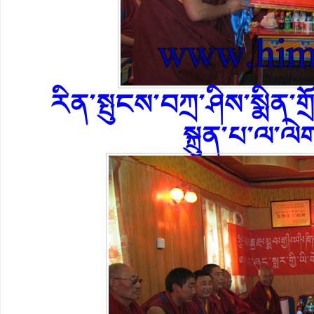
རིན་སྤུངས་བཀྲ་ཤིས་སྨིན་ག
སྐྲུན་པ་ལ་ལེ