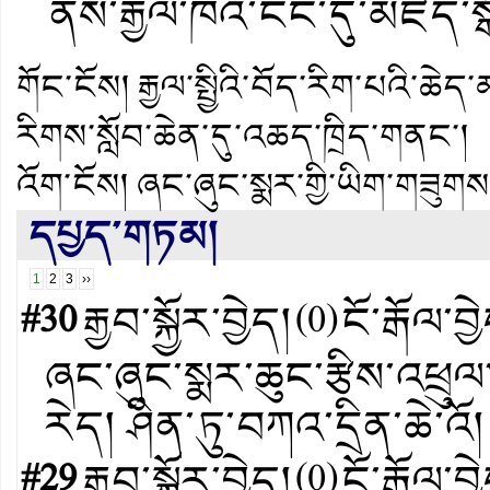
ནས་རྒྱལ་ཁའི་ངང་དུ་མཛད་སྒ
གོང་ངོས།
རྒྱལ་སྤྱིའི་བོད་རིག་པའི་ཆེ
རིགས་སློབ་ཆེན་དུ་འཆད་ཁྲིད་གནང་།
འོག་ངོས།
ཞང་ཞུང་སྨར་གྱི་ཡིག་གཟུ
དཔྱད་གཏམ།
1
2
3
››
#30
རྒྱབ་སྐྱོར་བྱེད།
(
0
)
ངོ་རྒོལ་བྱ
ཞང་ཞུང་སྨར་ཆུང་རྩིས་འཕྲུལ
རེད། ཤིན་ཏུ་བཀའ་དྲིན་ཆེ་འོ
#29
རྒྱབ་སྐྱོར་བྱེད།
(
0
)
ངོ་རྒོལ་བྱ