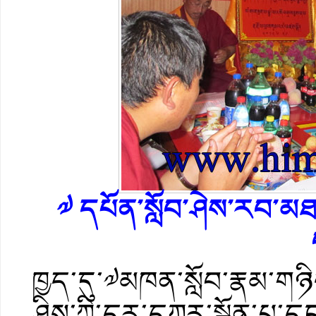
༧ དཔོན་སློབ་ཤེས་རབ་མཐ
ཁྱད་དུ་༧མཁན་སློབ་རྣམ་གཉི
ཤིས་ཀྱི་དར་དཀར་སྒྲོན་པ་