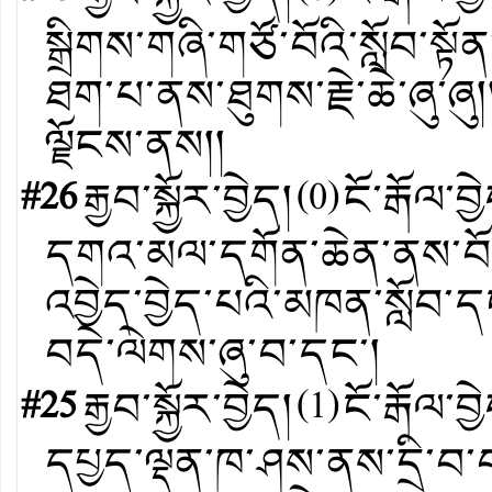
སྒྲིགས་གཞི་གཙོ་བོའི་སློབ་
ཐག་པ་ནས་ཐུགས་རྗེ་ཆེ་ཞུ་ཞ
ལྗོངས་ནས།།
#26
རྒྱབ་སྐྱོར་བྱེད།
(
0
)
ངོ་རྒོལ་བྱ
དགའ་མལ་དགོན་ཆེན་ནས་བོད་གྱ
འབྱེད་བྱེད་པའི་མཁན་སློབ་ད
བདེ་ལེགས་ཞུ་བ་དང་།
#25
རྒྱབ་སྐྱོར་བྱེད།
(
1
)
ངོ་རྒོལ་བྱ
དཔྱད་ལྡན་ཁ་ཤས་ནས་དྲི་བ་བཏོ