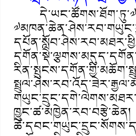
དེ་ཡང་ཚོགས་ཐོག་ཏུ་༧བྱ
༧མཁན་ཆེན་ཤེས་རབ་གཡུང་དྲ
དཔོན་སློབ་ཤེས་རབ་མཐར་ཕྱི
དགོན་སྡེ་ལྕགས་མདུད་དགོན་ག
རིན་སྤུངས་དགོན་གྱི་མཆོག་ས
སྤྲུལ་ཤེས་རབ་འོད་ཟེར་རྒྱ
གཡུང་དྲུང་དགེ་ལེགས་མཐར
ཁྱུང་ཚ་མཁྱེན་རབ་བརྩེ་ཆེན།
ཚེ་དབང་གཡུང་དྲུང་སོགས་དབ