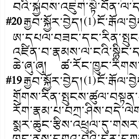
བའི་སྐྱབས་འཇུག་སྟེ་བོན་
#20
རྒྱབ་སྐྱོར་བྱེད།
(
1
)
ངོ་རྒོལ་བྱ
ཨ་དཔལ་བཟང་དང་རིན་སྤུངས
འཛིན་བ་རྣམས་ལ་ངའི་སྙིང་ད
ཆེ་ཞུ་ཞུ། ཚ་རོང་ཁྱུང་རིག
#19
རྒྱབ་སྐྱོར་བྱེད།
(
1
)
ངོ་རྒོལ་བྱ
གྲོགས་རིན་སྤུངས་ཚུལ་བས
རོག་རྣམ་པ་བཀྲ་ཤིས་བདེ
སྨར་ཆུང་རྩིས་འཕྲུལ་དུ་ག
ཁུང་ནས་དགའ་བའི་དར་དཀར་