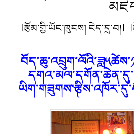
མཛད་
[རྩོམ་གྱི་ཡོང་ཁུངས། ངེད་དྲ་བ།]
[
བོད་ཆུ་འབྲུག་ལོའི་ཟླ༥ཚེས་༡
དགའ་མལ་དགོན་ཆེན་དུ་༼བོ
ཡིག་གཟུགས་༽རྩིས་འཁོར་དུ