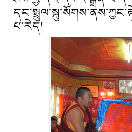
དང་སྤྲུལ་སྐུ་སོགས་ནས་ཀྱང་ར
པ་རེད།