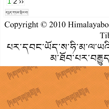
1
2
››
དཔྱད་གཏམ་སྤེལ་བ།
Copyright © 2010
Himalayab
Ti
པར་དབང་ཡོད་ས་ཧི་མ་ལ་ཡའི་
མ་ཐོབ་པར་བརྒྱུ