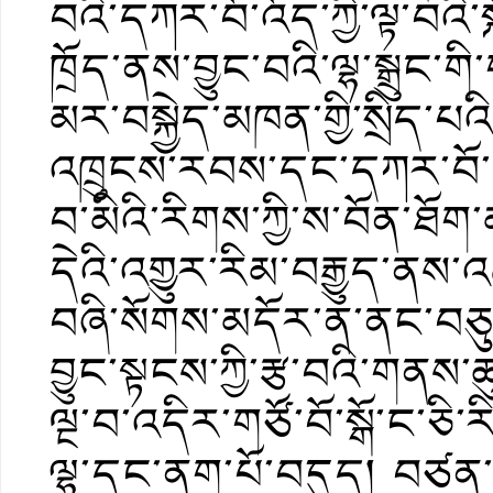
བའི་དཀར་བོ་འོད་ཀྱི་ལྟ་བའི་
ཁྲོད་ནས་བྱུང་བའི་ལྷ་སྒྲུང་
མར་བསྐྱེད་མཁན་གྱི་སྲིད་པའ
འཁྲུངས་རབས་དང་དཀར་བོ་འོད
བ་མིའི་རིགས་ཀྱི་ས་བོན་ཐོག་
དེའི་འགྱུར་རིམ་བརྒྱུད་ནས་འ
བཞི་སོགས་མདོར་ན་ནང་བཅུད་
བྱུང་སྟངས་ཀྱི་རྩ་བའི་གནས་ཚ
ལྔ་བ་འདིར་གཙོ་བོ་སྒོ་ང་ཅི
ལྷ་དང་ནག་པོ་བདུད། བཙན་དང