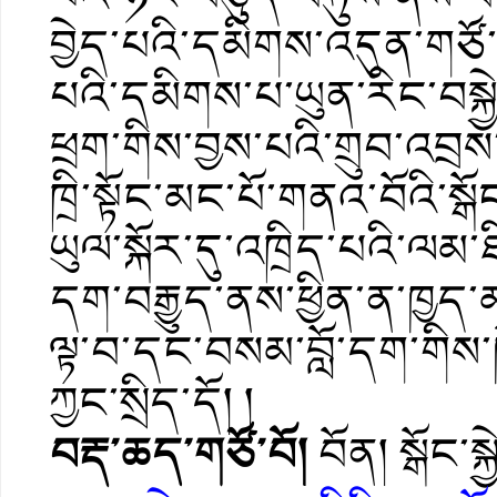
བྱེད་པའི་དམིགས་འདུན་གཙོ་ག
པའི་དམིགས་པ་ཡུན་རིང་བསྐ
ཕྲག་གིས་བྱས་པའི་གྲུབ་འབྲས
ཁྲི་སྟོང་མང་པོ་གནའ་བོའི་སྒོང
ཡུལ་སྐོར་དུ་འཁྲིད་པའི་ལ
དག་བརྒྱུད་ནས་ཕྱིན་ན་ཁྱད
ལྟ་བ་དང་བསམ་བློ་དག་གིས་ཁྱོ
ཀྱང་སྲིད་དོ། །
བརྡ་ཆད་གཙོ་བོ།
བོན། སྒོང་སྐ