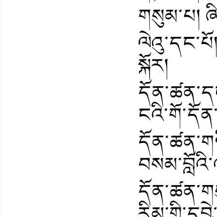
གསུམ་པ། ཞི
ལེའུ་དང་པོ།
སྐོར།
དོན་ཚན་དང་
ངའི་གོ་དོན་ག
དོན་ཚན་གཉ
བསམ་བློའི་འ
དོན་ཚན་གསུ
རིམ་གྱི་དབྱ