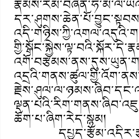
རྣམས་རིམ་བཞིན་ཧི་མ་ལ་ཡའི
དར་ཤུགས་ཆེན་པོ་བྱུང་སྟབས
འདི་གཉིས་ཀྱི་འགལ་འདུའི་ག
གྱི་སྒོང་སྐྱེས་ལྟ་བའི་སྐོར་ད
འགོ་བརྩམས་ནས་དུས་ཡུན་ག
འདྲའི་གནས་ཚུལ་གྱི་འོག་
རྗེས་ཤུལ་ལ་ཉམས་ཞིབ་དང་འཚོལ
ལྡན་པའི་རིག་གནས་ཞིབ་འཇུ
ཆོག་པ་ཞིག་རེད་སྙམ།
དཔྱད་རྩོམ་འདིར་རྩ་བའི