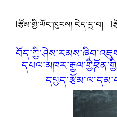
[རྩོམ་གྱི་ཡོང་ཁུངས། ངེད་དྲ་བ།]
[ར
བོད་ཀྱི་ཤེས་རམས་ཞིབ་འཇུག་
དཔལ་མཁར་རྒྱལ་གྱི༼བོན་གྱི་ས
དཔྱད་རྩོམ་ལ་དམ