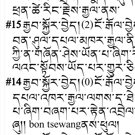
ཕྲན་ཚེ་རིང་རྗེས་རྒྱལ་ནས་
#15
རྒྱབ་སྐྱོར་བྱེད།
(
2
)
ངོ་རྒོལ་བྱ
བན་ཤུལ་དཔལ་མཁར་རྒྱལ་ནི
ཀྱི་ན་གཞོན་ཤེས་ཡོན་པ་ཞིག
ལའང་སྟོབས་ཡོད་པར་གྱུར་ཅི
#14
རྒྱབ་སྐྱོར་བྱེད།
(
0
)
ངོ་རྒོལ་བྱ
དཔལ་འཁར་རྒྱལ་ལགས་ད་ཐེངས
པ་ཞིག་བཞག་པར་རྟེན་འབྲེ
ཞུ།། bon tsewangནས་ཕུལ།