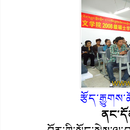
རྩོད་རྒྱུགས
ནང་དོ