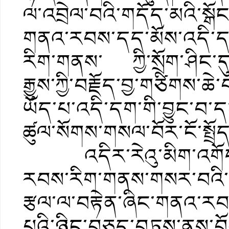
ལ་འབྲེལ་བའི་གདོད་མའི་སྒོང་
གནའ་རབས་དད་མོས་འདི་དག་གི
རིག་གནས་ ཀྱི་སྲོག་ཤིང་དུ
རྒྱུས་ཀྱི་བརྗོད་བྱ་གཙིགས་
ཡོད་པ་འདི་དག་གི་བྱུང་བ་
ཚུལ་སོགས་གསལ་བོར་ངོ་སྤྲོད
འདིར་རེའུ་མིག་འགོད་པ
རབས་རིག་གནས་གསར་བའི་ཞ
རྩལ་ལ་བརྟེན་ཞིང་གནའ་རབས
པའི་ཉིང་བཅུད་བཏུས་ནས་བོན་གྱི