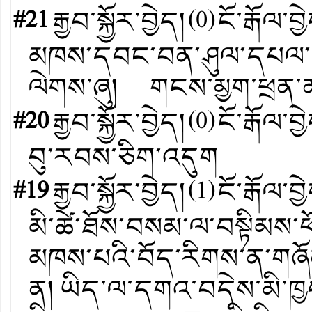
#21
རྒྱབ་སྐྱོར་བྱེད།
(
0
)
ངོ་རྒོལ་བྱ
མཁས་དབང་བན་ཤུལ་དཔལ་མཁ
ལེགས་ཞུ། གངས་མྱག་ཕྲན་
#20
རྒྱབ་སྐྱོར་བྱེད།
(
0
)
ངོ་རྒོལ་བྱ
བུ་རབས་ཅིག་འདུག
#19
རྒྱབ་སྐྱོར་བྱེད།
(
1
)
ངོ་རྒོལ་བྱ
མི་ཚེ་ཐོས་བསམ་ལ་བསྟིམས་ཕ
མཁས་པའི་བོད་རིགས་ན་གཞོ
ན། ཡིད་ལ་དགའ་བདེས་མི་ཁྱབ