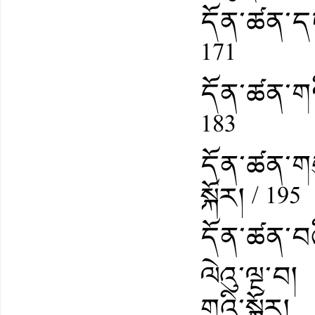
དོན་ཚན་དང་
171
དོན་ཚན་གཉ
183
དོན་ཚན་གསུ
སྐོར། / 195
དོན་ཚན་བཞི
ལེའུ་ལྔ་བ། 
གའི་སྐོར།