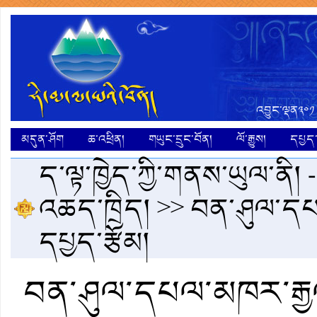
འབྱུང་ལྡན༣༠༡
མདུན་ཤོག
ཆ་འཕྲིན།
གཡུང་དྲུང་བོན།
ལོ་རྒྱུས།
དཔྱད་ག
ད་ལྟ་ཁྱེད་ཀྱི་གནས་ཡུལ་ནི། 
འཆད་ཁྲིད།
>> བན་ཤུལ་དཔལ
དཔྱད་རྩོམ།
བན་ཤུལ་དཔལ་མཁར་རྒྱལ