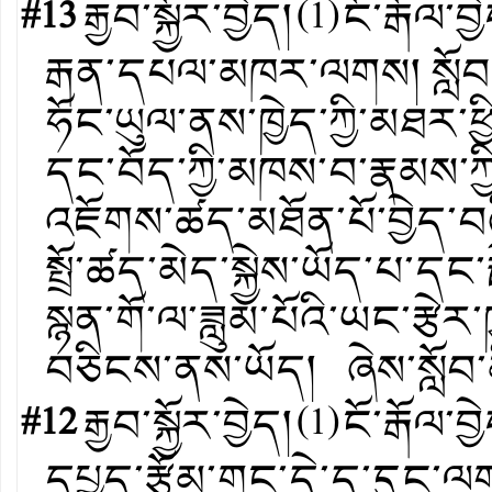
#13
རྒྱབ་སྐྱོར་བྱེད།
(
1
)
ངོ་རྒོལ་བྱ
རྒན་དཔལ་མཁར་ལགས། སློབ་བུ་
ཧོང་ཡུལ་ནས་ཁྱེད་ཀྱི་མཐར་ཕྱ
དང་བོད་ཀྱི་མཁས་བ་རྣམས་ཀྱ
འཇོགས་ཚད་མཐོན་པོ་བྱེད་
སྤྲོ་ཚད་མེད་སྐྱེས་ཡོད་པ་དང་
སྙན་གོ་ལ་ཟླུམ་པོའི་ཡང་རྩེར
བཅིངས་ནས་ཡོད། ཞེས་སློབ་
#12
རྒྱབ་སྐྱོར་བྱེད།
(
1
)
ངོ་རྒོལ་བྱ
དཔྱད་རྩོམ་གང་དེ་ད་དུང་ལག