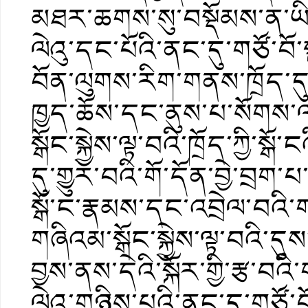
མཐར་ཆགས་སུ་བསྡོམས་ན་ཡིག་
ལེའུ་དང་པོའི་ནང་དུ་གཙོ་བ
བོན་ལུགས་རིག་གནས་ཁྲོད་དུ་ས
ཁྱད་ཆོས་དང་ནུས་པ་སོགས་ལ་
སྒོང་སྐྱེས་ལྟ་བའི་ཁྲོད་ཀྱི་ས
དུ་གྱུར་བའི་གོ་དོན་བྱེ་བྲ
སྒོ་ང་རྣམས་དང་འབྲེལ་བའི
གཞིའམ་སྒོང་སྐྱེས་ལྟ་བའི་ད
བྱས་ནས་དེའི་སྐོར་གྱི་རྩ་བའ
ལེའུ་གཉིས་པའི་ནང་དུ་གཙོ་བོ