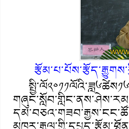
རྩོམ་པ་པོས་རྩོད་རྒྱུག
སྤྱི་ལོ༢༠༡༡ལོའི་ཟླ༦ཚེས༡༦ཉི
གཞུང་སློབ་གླིང་ནས་ཤེས་རམས
དམ་བཅའ་གཟབ་རྒྱས་ངང་
མཁར་རྒྱལ་གྱི་དཔྱད་རྩོམ་༼བོན་གྱ