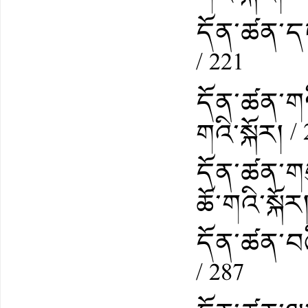
དོན་ཚན་དང་
/ 221
དོན་ཚན་གཉ
གའི་སྐོར། /
དོན་ཚན་ག
ཆོ་གའི་སྐོར
དོན་ཚན་བཞི་
/ 287