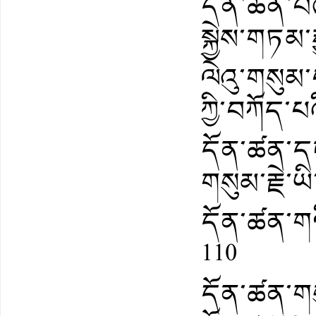
དོན་ཚན་བཞི
སྐྱེས་གཏམ་རྒ
ལེའུ་གསུམ་པ
ཀྱི་བཀོད་པའ
དོན་ཚན་ད
གསུམ་རྗེ་ཡི་
དོན་ཚན་གཉི
110
དོན་ཚན་གས