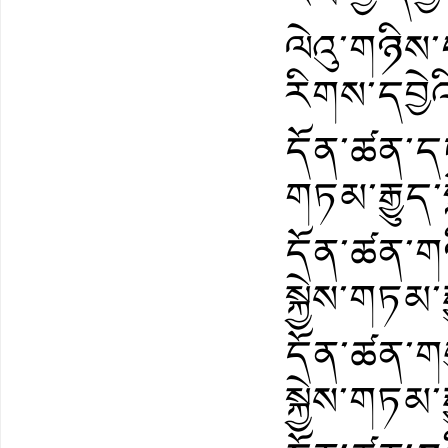
ལེའུ་གཉིས་པ
རིགས་དབྱེའི
དོན་ཚན་དང་པ
གཏམ་རྒྱུད་ས
དོན་ཚན་གཉ
སྐྱེས་གཏམ་རྒ
དོན་ཚན་གསུ
སྐྱེས་གཏམ་རྒ