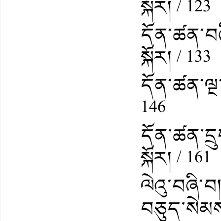
སྐོར། / 123
དོན་ཚན་བཞ
སྐོར། / 133
དོན་ཚན་ལྔ་
146
དོན་ཚན་དྲུག
སྐོར། / 161
ལེའུ་བཞི་བ
བཅུད་སེམས་