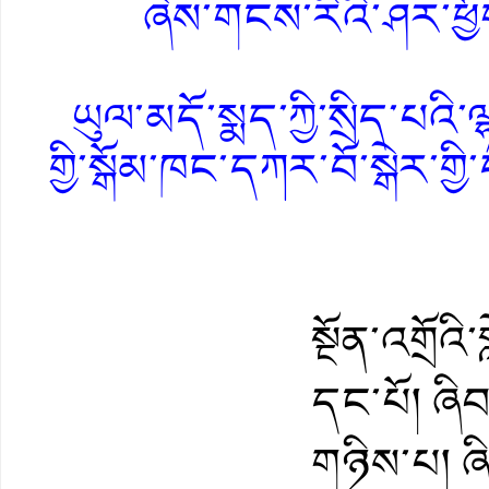
ཞེས་གངས་རིའི་ཤར་ཕྱོ
ཡུལ་མདོ་སྨད་ཀྱི་སྲིད་པའི་ལ
གྱི་སྒོམ་ཁང་དཀར་བོ་སྒེར་གྱ
དཀ
སྔོན་འགྲོའི་
དང་པོ། ཞིབ
གཉིས་པ། ཞི