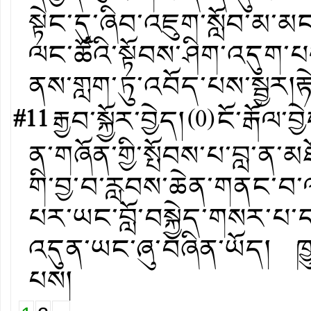
སྟེང་དུ་ཞིབ་འཇུག་སློབ་མ་མ
ལང་ཚོའི་སྟོབས་ཤིག་འདུག་པ
ནས་གླག་ཏུ་འབོད་པས་སྦྱར།རྟེ
#11
རྒྱབ་སྐྱོར་བྱེད།
(
0
)
ངོ་རྒོལ་བྱ
ན་གཞོན་གྱི་སྤོབས་པ་བླ་ན་
གི་བྱ་བ་རླབས་ཆེན་གནང་བ་
པར་ཡང་བློ་བསྐྱེད་གསར་པ་དང
འདུན་ཡང་ཞུ་བཞིན་ཡོད། ཁྱུ
པས།