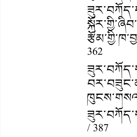
ཟུར་བཀོད་ད
སྐོར་གྱི་
རྩོམ་གྱི་
362
ཟུར་བཀོད་
བར་བཟུང་ནས་
ཁུངས་གསལ་
ཟུར་བཀོད་
/ 387