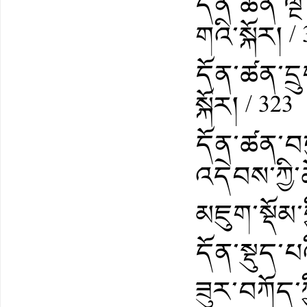
དོན་ཚན་ལྔ
གའི་སྐོར། /
དོན་ཚན་དྲུ
སྐོར། / 323
དོན་ཚན་བད
འདེབས་ཀྱི་ཆ
མཇུག་སྡོམ་གྱ
དོན་སྡུད་པའ
ཟུར་བཀོད་ཀྱ