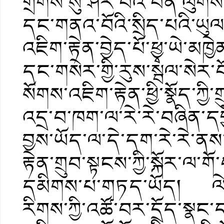
གྲོགས་སུ་ཤར་བའི་བོན་ལུགས་ཀ
དང་གནའ་བོའི་སྲིད་པའི་ཡུལ་
འཇིག་རྟེན་བྱེད་པོ་ཕྱྭ་ཡེ་མཁ
དང་གསེར་གྱི་རུས་སྦལ་སེར་བོ།
སོགས་འཇིག་རྟེན་ཕྱི་སྣོད་ཀྱི
འདྲ་བ་ཁག་ལ་རེ་རེ་བཞིན་དབྱ
བྱས་ཡོད་ལ་དེ་དག་རེ་རེ་ནས
རྟེན་གྲུབ་སྟངས་ཀྱི་སྐོར་
དམིགས་པ་གཏད་ཡོད། ལེའུ
རིགས་ཀྱི་འཚོ་བར་དྲོད་སྣང་