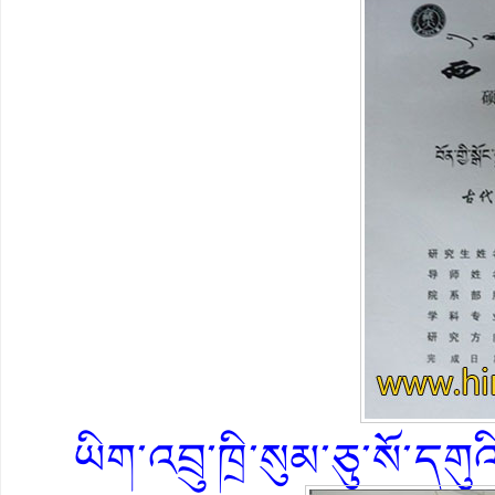
ཡིག་འབྲུ་ཁྲི་སུམ་ཅུ་སོ་དག