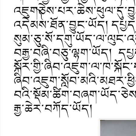
འཇུག༽ཅེས་པར་ཆེས་ཕུལ་དུ་བྱ
འདེམས་ཐོན་བྱུང་ཡོད། དཔྱད་
སུམ་ཅུ་སོ་དགུ་ཡོད་ལ་ལུང་འ
བརྒྱ་བཞི་བཅུ་ལྷག་ཡོད། དཔྱད་
སྐོར་གྱི་ཞིབ་འཇུག་ལ་ཁ་སྐོ
ཞིབ་འཇུག་སློབ་མའི་མཐར་ཕྱ
བའི་སྡོམ་ཚིག་བཞག་ཡོད་ཅེ
རྒྱ་ཆེར་བཀོད་ཡོད།