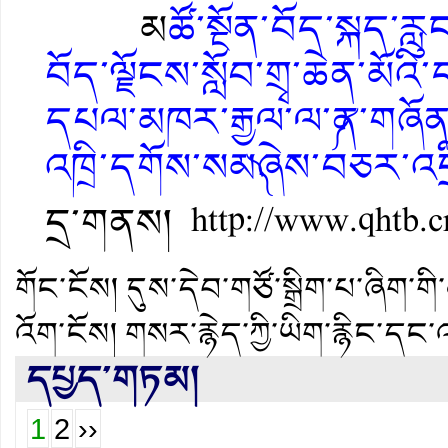
མ
ཚོ་སྔོན་བོད་སྐད་
བོད་ལྗོངས་སློབ་གྲྭ་ཆེན་མོའ
དཔལ་མཁར་རྒྱལ་ལ་༼ན་གཞོན
འཁྲི་དགོས་སམ༽ཞེས་བཅར་འདྲ
དྲ་གནས།
http://www.qhtb.
གོང་ངོས།
དུས་དེབ་གཙོ་སྒྲིག་པ་ཞིག་གི་
འོག་ངོས།
གསར་རྙེད་ཀྱི་ཡིག་རྙིང་དང་
དཔྱད་གཏམ།
1
2
››