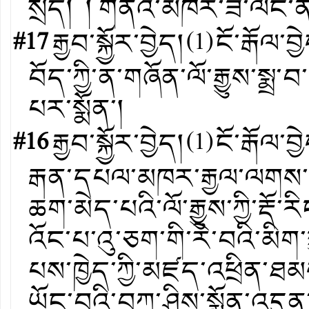
སྲིད། ། གནའ་མཁར་ཟི་ལིང་ན
#17
རྒྱབ་སྐྱོར་བྱེད།
(
1
)
ངོ་རྒོལ་བྱ
བོད་ཀྱི་ན་གཞོན་ལོ་རྒྱུས་སྨྲ
པར་སྨོན་།
#16
རྒྱབ་སྐྱོར་བྱེད།
(
1
)
ངོ་རྒོལ་བྱ
རྒན་དཔལ་མཁར་རྒྱལ་ལགས་ཁ
ཆག་མེད་པའི་ལོ་རྒྱུས་ཀྱི་
འོང་པ་འུ་ཅག་གི་རེ་བའི་མིག་
པས་ཁྱེད་ཀྱི་མཛད་འཕྲིན་ཐ
ཡོང་བའི་བཀྲ་ཤིས་སྨོན་འདུན་ཞུ