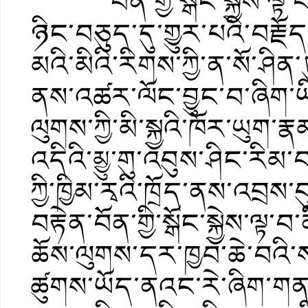
བོན་གྱི་སྒོང་སྐྱེས་ལྟ་བ
ཉིང་བཅུད་དུ་གྱུར་པའི་བརྗོ
མའི་མིའི་རིགས་ཀྱི་ན་སོ་ཤིན་
ནས་འཚར་ལོང་བྱུང་བ་ཞིག
ལུགས་ཀྱི་མི་སྐྱའི་ཁོར་ཡུག་རྣ
འདིའི་མྱུ་གུ་འབུས་ཤིང་རིམ
ཀྱི་ཁྱིམ་རྭའི་ཁྲོད་ནས་འབ
བརྟེན་བོན་གྱི་སྒོང་སྐྱེས་ལྟ་བ་
ཆོས་ལུགས་དར་ཁྱབ་ཆེ་བའི་
ཚུགས་ཡོད་ནའང་རེ་ཞིག་གནའ་