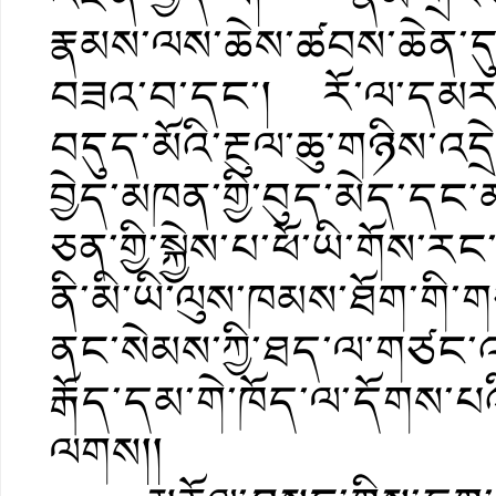
རྣམས་ལས་ཆེས་ཚབས་ཆེན་དུ
བཟའ་བ་དང་། རོ་ལ་དམར་འཆ
བདུད་མོའི་རྔུལ་ཆུ་གཉིས་འདྲེ
བྱེད་མཁན་གྱི་བུད་མེད་ད
ཅན་གྱི་སྐྱེས་པ་ཕོ་ཡི་གོས་ར
ནི་མི་ཡི་ལུས་ཁམས་ཐོག་གི་
ནང་སེམས་ཀྱི་ཐད་ལ་གཙང་འཁྲ
རྒོད་དམ་གེ་ཁོད་ལ་དོགས་པའི་ཐེ
ལགས།།