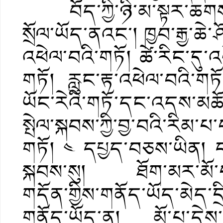
བོད་ཀྱི་ཉི་མ་སྟར་ཆགས་ཀ
སྲོལ་ཡོད་ནའང་། ཁྱབ་རྒྱ་ཆེ་ཤ
འཕེལ་བའི་གཏོ། ཚེ་རིང་དུ་འ
གཏོ། རླུང་རྟ་འཕེལ་བའི་ག
ཡོང་རེའི་གཏོ་དང་འདས་མཆོད
སྤེལ་སྐབས་ཀྱི་བྱ་བའི་རིམ་པ
གཏོ། ༤ དཔྱད་བཅས་ཡིན། ད
སྐབས་སུ། ཐོག་མར་མོ་པ་
གདོན་གྱིས་གནོད་ཡོད་མེད་དྲ
གནོད་ཡོད་ན། མོ་པ་དེས་གཏ