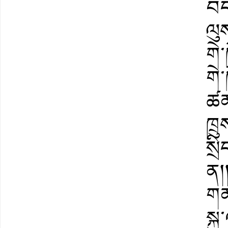
བད
ལུ
གེ
གེ
ཚན་
ཁྲ
སྲ
ན།
གན
སྐ