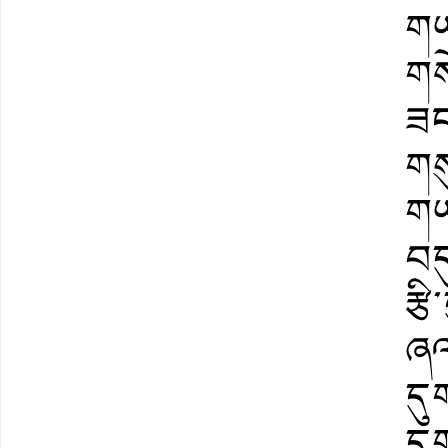
གཡ
གས
ཟང
གས
གཡ
བདུ
རྩི
ཞལ
དུ
དུ