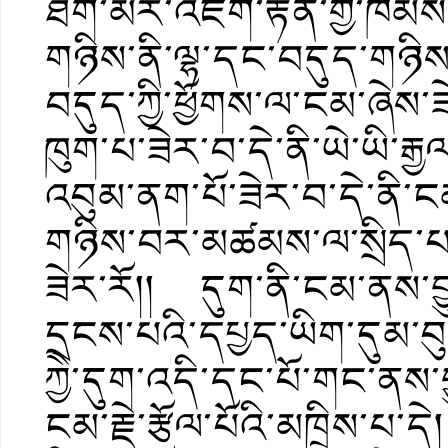
ཐོག་མར་འཇིག་རྟེན་གྱི་ཁ
གཉིས་ནི་ལྷ་དང་བདུད་གཉིས་
བདུད་ཀྱི་ཕྱོགས་ལ་ངམ་ཞེས་ཟེ
ཁུག་པ་ཟེར་བ་དེ་ནི་ཡེ་ཡི་ར
འབུམ་ནག་པོ་ཟེར་བ་དེ་ནི་ང
གཉིས་བར་མཚམས་ལ་སྲིད་པ་
ཟེར་རོ།། དུག་ནི་ངམ་ནས་
དྲངས་པའི་དཔྱད་ཡིག་དུམ་བུ་ད
ཀྱེེ་དུག་འདི་དང་པོ་གང་ནས་
ངམ་རྗེ་རྩོལ་པོའི་མཁྲིས་པ་ད