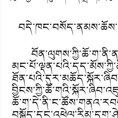
བདེ་ཁང་བསོད་ནམས་ཆོས་རྒྱ
བོན་ལུགས་ཀྱི་ཆོ་ག་ནི་ན
མང་པོ་ལྡན་པའི་དད་མོས་ཀྱི
ཐོན་པའི་དུར་མཆོད་སྐོར་ཞ
བྱིངས་ཀྱི་ཆོ་གའི་སྐོར་ཞིབ་
ཆོ་ག་དེ་ནི་ང་ཚོས་གནའ་རབས
བསྐྱོད་དང་འཕེལ་རིམ་དག་ཤེས