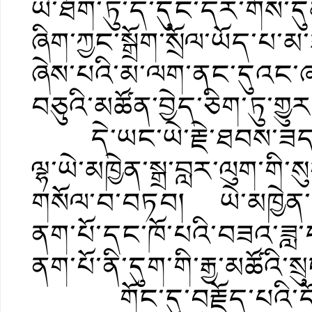
ཡི་ཐོག་ཏུ་ད་དུང་དར་གོས་དུ
ཞིག་ཀྱང་སྒྲོག་སྲོལ་ཡོད་པ་
ཞེས་པའི་མ་ལག་ནང་དུའང་ཞང་
བཅུའི་མཚོན་བྱེད་ཅིག་ཏུ་གྱུ
དེ་ཡང་ཡེ་རྗེ་ཐབས་ཟད་འུ
ལྷ་ཡེ་མཁྱེན་སྒྲ་བླར་ལུག་ག
གསོལ་བ་བཏབ། ཡེ་མཁྱེན་ས
ནག་པོ་དང་ཁོ་པའི་བཟའ་ཟླ་ད
ནག་པོ་ནི་དུག་གི་རྒྱ་མཚོའི་སྲ
གོང་དུ་བརྗོད་པའི་དོན་ར