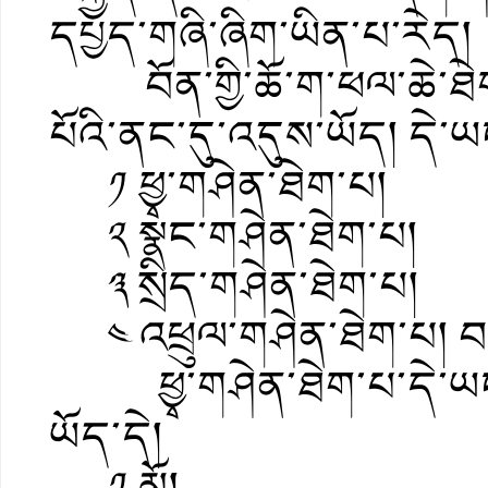
དཔྱད་གཞི་ཞིག་ཡིན་པ་རེད།
བོན་གྱི་ཆོ་ག་ཕལ་ཆེ་ཐེག
པོའི་ནང་དུ་འདུས་ཡོད། དེ་ཡ
༡ ཕྱྭ་གཤེན་ཐེག་པ།
༢ སྣང་གཤེན་ཐེག་པ།
༣ སྲིད་གཤེན་ཐེག་པ།
༤ འཕྲུལ་གཤེན་ཐེག་པ། བ
ཕྱྭ་གཤེན་ཐེག་པ་དེ་ཡང་
ཡོད་དེ།
༡ མོ།