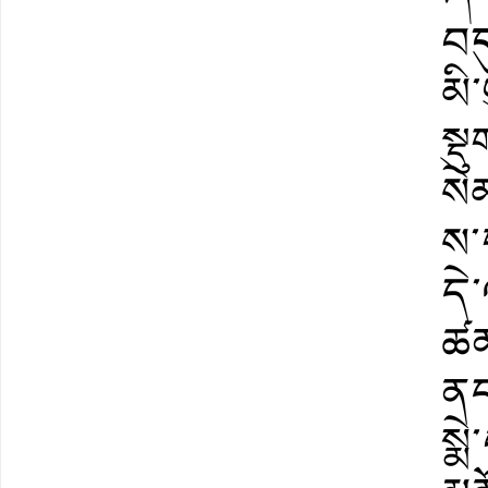
བད
མི
སྡ
སེ
ས་
དེ་
ཚན
ནད
སྨ