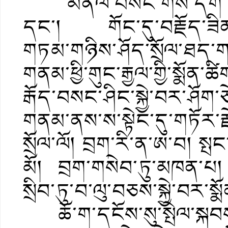
མནོལ་བསང་གིས་དག་གཙང་བ
དང་། གོང་དུ་བརྗོད་ཟིན་པའ
གཏམ་གཉིས་ཤོད་སྲོལ་ཐད་
གནམ་ཕྱི་གུང་རྒྱལ་གྱི་སྨོན
རྒོད་བསང་ཤིང་སྐྱེ་བར་ཤོག
གནམ་ནས་ས་སྟེང་དུ་གཏོར་རྗ
སྲོལ་ལོ། བྲག་རི་ན་ཨ་བ། སྤང
མོ། བྲག་གསེབ་ཏུ་མཁན་པ། ཉ
སྲིབ་ཏུ་བ་ལུ་བཅས་སྐྱེ་བར་ས
ཆོ་ག་དངོས་སུ་སྤེལ་སྐབས་ག