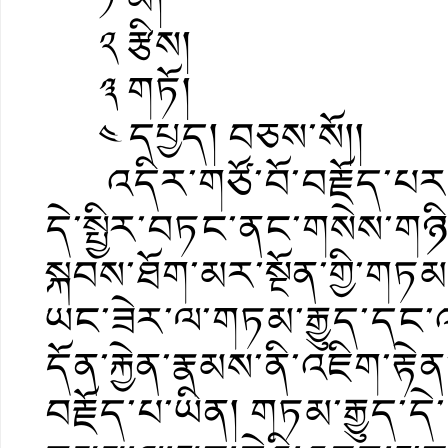
༢ རྩིས།
༣ གཏོ།
༤ དཔྱད། བཅས་སོ།།
འདིར་གཙོ་བོ་བརྗོད་པར་བྱ་
དེ་སྤྱིར་བཏང་ནང་གསེས་གཉ
སྐབས་ཐོག་མར་སྔོན་གྱི་གཏམ
ཡང་ཟེར་ལ་གཏམ་རྒྱུད་དང་འབ
དོན་རྐྱེན་རྣམས་ནི་འཇིག་རྟེ
བརྗོད་པ་ཡིན། གཏམ་རྒྱུད་དེ