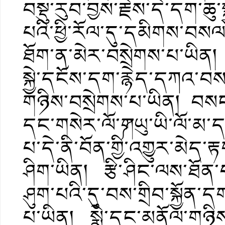
བསྡུ་རུབ་བྱས་རྗེས་དེ་དག་ཆ
པའི་ཕྱི་རོལ་དུ་དམིགས་བསལ་
ཐོག་ན་མེར་བསྲེགས་པ་ཡིན།
སྐྱེ་དངོས་དག་རྙེད་དཀའ་བ
གཉིས་བསྲེགས་པ་ཡིན། བསང
དང་གསེར་ལོ་༼གཡུ་ཡི་ལོ་མ་
པ་དེ་ནི་བོན་གྱི་འགྱུར་མེད་ར
ཤིག་ཡིན། རྩི་ཤིང་ལས་ཐོན་
ཤུག་པའི་དུ་བས་གྲིབ་སྐྱོན་
པ་ཡིན། སྨེ་དང་མནོལ་གཉིས་