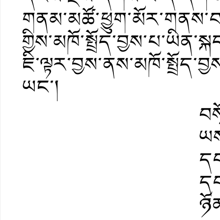
གནམ་མཚོ་ཕྱུག་མོར་གནས་བཅའ
གྱིས་མཁོ་སྤྲོད་བྱས་པ་ཡིན་
ཇི་ལྟར་བྱས་ནས་མཁོ་སྤྲོད་བ
ཡང་།
བས
ཡས
དབ
དབ
ཉོ