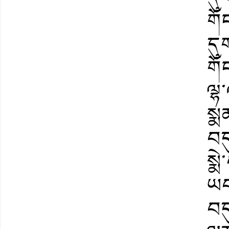
གོ
དུ
གོ
ལྷ
སྨ
བད
སྨ
ཡབ
བད