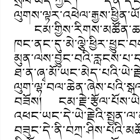
སྲོལ་ཡོད་ཀྱང་། དོན་དངོ
ལུགས་ལྟར་འཕེལ་རྒྱས་ཕྱིན་ཡ
ངམ་གྱིས་རིགས་མཚོན་ཆ་མི
ཁང་ནང་དུ་མེ་ལྕེ་ཕྱིར་ཕྱུ
མུན་ལས་བྱུང་བའི་རླངས་པ་
ཐ་ན་ཞྭ་མོ་ཡང་མེད་པའི་ཡེ་
ལུག་ལྷ་བལ་ཆེན་ཞེས་པའི་སྒལ
བཟོས། ངམ་རྗེ་རྩོལ་པོས་ཡེ
འཕང་ཡང་དེ་ཡེ་རྗེའི་སྤྱན་
བཟུང་དེ་ནི་བཀྲ་ཤིས་པའི་མཚོ