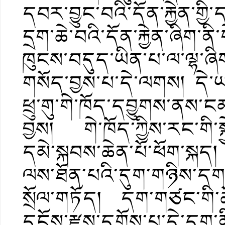
དབར་བྱུང་བའི་དོན་རྐྱེན་ག
དྲག་ཆེ་བའི་དོན་རྐྱེན་ཞིག་ནི་
ཁུངས་བདུད་ཡིན་པ་ལ་ལྷ་ཞ
གསོད་བྱས་པ་དེ་ལགས། དེ་ཡང
ཕྲུ་གུ་གེ་ཁོད་དབྱུགས་ནས་ང
བྱས། གེ་ཁོད་ཀྱིས་རང་གི་ས
དམེ་སྐབས་ཆེན་པོ་ཕོག་སྐད། 
ལས་ཐོན་པའི་དུག་གཉིས་དག
སྲོལ་གཏོད། དག་གཙང་གི་ཆོ
དངོས་རྫས་དགོས་པ་དེ་དག་ནི