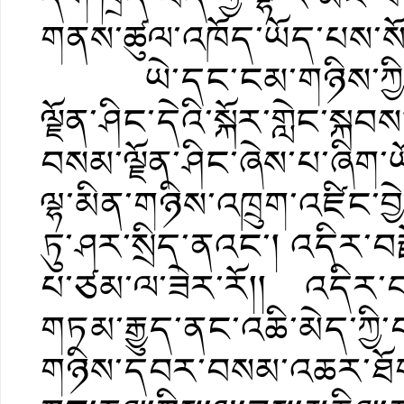
གནས་ཚུལ་འཁོད་ཡོད་པས་སོ
ཡེ་དང་ངམ་གཉིས་ཀྱི་ས
ལྗོན་ཤིང་དེའི་སྐོར་གླེང
བསམ་ལྗོན་ཤིང་ཞེས་པ་ཞིག་ཡ
ལྷ་མིན་གཉིས་འཁྲུག་འཛིང་བྱེ
ཏུ་ཤར་སྲིད་ནའང་། འདིར་བརྗ
པ་ཙམ་ལ་ཟེར་རོ།། འདིར་བཤད
གཏམ་རྒྱུད་ནང་འཆི་མེད་ཀྱི་བདུ
གཉིས་དབར་བསམ་འཆར་ཐོག་འབ