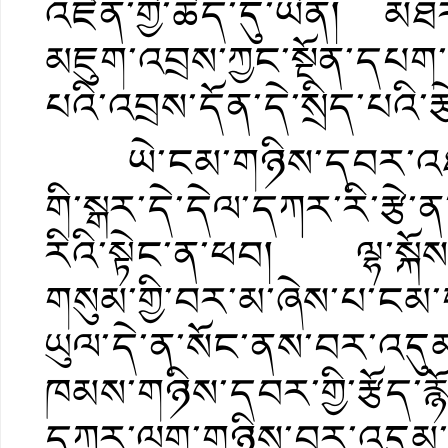
འཛིན་གྱི་ཆེད་དུ་ཡིན། མཐ
མཇུག་འབྲས་ཀྱང་སྔོན་དཔག
པའི་འབྲས་དོན་དེ་སྲིད་པའི་ར
ཡེ་ངམ་གཉིས་དབར་འཐབ་
གི་སྒར་དེ་དེལ་དཀར་རི་རྩེ
རིའི་སྟེང་ན་ཕབ། ལྷ་སྐོས
གསུམ་གྱི་བར་མ་ཞེས་པ་ངམ་ག
ཡུལ་དེ་ན་སོང་ནས་བར་འདུ
ཁམས་གཉིས་དབར་གྱི་རྩོད་ར
དཀར་ལུག་གཉིས་བར་འདུམ་བ