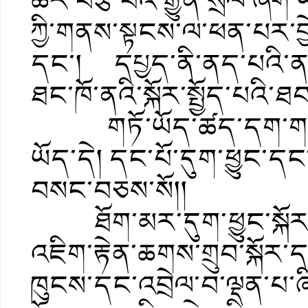
ཆེར་བརྩི་བའི་རྒྱུན་སྲོལ་ཞ
ཀྱི་གནས་སྟངས་ལ་ཕན་པར་བ
དང་། དཔྱད་ནི་ནད་པའི་ན
ཐང་ཁོ་ནའི་སྐོར་སྤྱོད་པའི་
གཏོ་ཡོད་ཚད་དག་གཙང་རིམ
ཡོད་དེ། དང་པོ་དུག་ཕྱུང་ད
བསང་བཅས་སོ།།
ཐོག་མར་དུག་ཕྱུང་སྐོར་
འཇིག་རྟེན་ཆགས་གྲུབ་སྐོར་དང
ཁུངས་དང་འབྲེལ་བ་ལྡན་པ