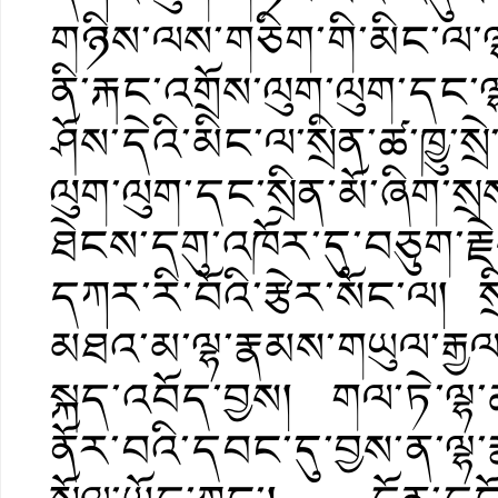
གཉིས་ལས་གཅིག་གི་མིང་ལ་ལ
ནི་རྐང་འགྲོས་ལུག་ལུག་དང་
ཤོས་དེའི་མིང་ལ་སྲིན་ཚ་ཁྱུ་ས
ལུག་ལུག་དང་སྲིན་མོ་ཞིག་
ཐེངས་དགུ་འཁོར་དུ་བཅུག་རྗ
དཀར་རི་བོའི་རྩེར་སོང་ལ། 
མཐའ་མ་ལྷ་རྣམས་གཡུལ་རྒྱལ་བ
སྐད་འབོད་བྱས། གལ་ཏེ་ལྷ་ཚ
ནོར་བའི་དབང་དུ་བྱས་ན་ལྷ་