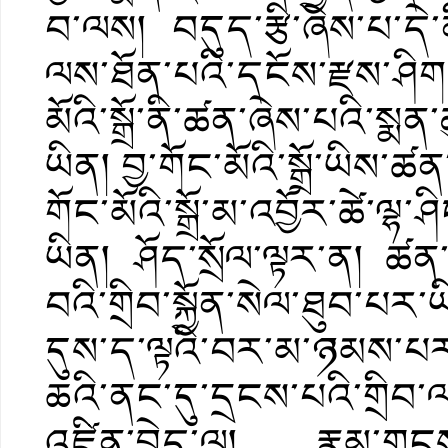
བ་ལས། བདུད་རྩི་ཞེས་པ་དེ་ན
ལས་ཐོན་པའི་དངོས་རྫས་ཤིག
མོའི་སྒྲོ་ནི་ཚན་ཞེས་པའི་སྨན་
ཡིན། བྱ་གོང་མོའི་སྒྲོ་ཡི
གོང་མོའི་སྒྲོ་མ་འབྱོར་ཚེ་ལྷ
ཡིན། ཤོད་སྲོལ་ལྟར་ན། ཚན་
བའི་གྲིབ་སྐྱོན་སེལ་ཐུབ་པར་ཡ
དུས་ད་ལྟའི་བར་མ་ཉམས་པར་
ཆའི་ནང་དུ་དྲངས་པའི་གྲིབ་
འཛིན་བྱེད་ལ། རྣམ་གྲངས