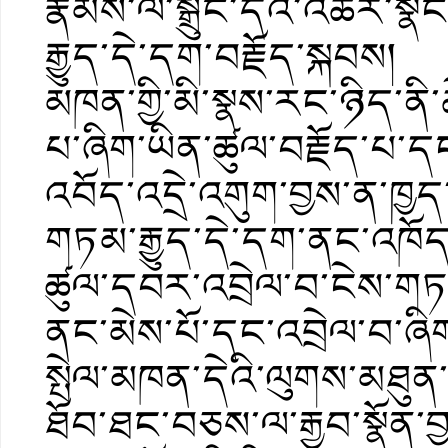
རྣམས་ལ་སྒྲུང་དེའི་འཆར་སྣ
རྒྱུད་དེ་དག་བརྗོད་སྐབས།
མཁན་གྱི་མི་སྣས་རང་ཉིད་ནི་
པ་ཞིག་ཡིན་ཚུལ་བརྗོད་པ་དང
འབོད་འདྲེ་འགུག་བྱས་ན་ཁྱད་
གཏམ་རྒྱུད་དེ་དག་ནང་འཁོད་པ
ཚུལ་དབར་འབྲེལ་བ་ངེས་གཏ
ནང་མེས་པོ་དང་འབྲེལ་བ་ཞིག
སྤེལ་མཁན་དེའི་ལུགས་མཐུ
ཐོབ་ཐང་བཅས་ལ་རྒྱབ་སྣོན་བྱ