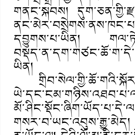
གནང་སྐབས། དུག་ཅན་གྱི་རྫས
ནང་མེར་བསྲེགས་ནས་ཁང་པ་ཡ
དབྱུགས་པ་ཡིན། གལ་ཏེ་དུ
བསྡད་ན་དག་གཙང་ཆོ་ག་དེ་ལ
ཡིན།
གྲིབ་སེལ་གྱི་ཆོ་གའི་སྐོར
ཡེ་དང་ངམ་གཉིས་འཐབ་པ་ལ
མོ་ཤིང་སྡོང་ཞིག་ཡོད་པ་དེ་ལ
གསར་བ་ཡང་འབུས་རྒྱུ་མེད།