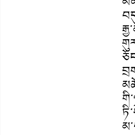
མན
བད
རྒྱ
གུ
ཅོ
བྲ
མཆ
གི
ཏི
མ་