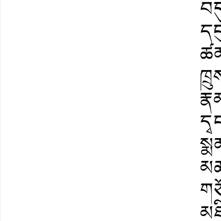
བདུ
དང
ཚན
ཁྲུ
རྣ
དྭ
སྨན
མཚ
གཙ
མཐ