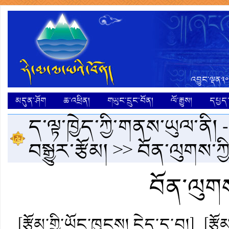
འབྱུང་ལྡན༣༠
མདུན་ཤོག
ཆ་འཕྲིན།
གཡུང་དྲུང་བོན།
ལོ་རྒྱུས།
དཔྱད་ག
ད་ལྟ་ཁྱེད་ཀྱི་གནས་ཡུལ་ནི། 
བསྒྱུར་རྩོམ།
>> བོན་ལུགས་ཀྱི
བོན་ལུགས་
[རྩོམ་གྱི་ཡོང་ཁུངས། ངེད་དྲ་བ།]
[རྩ