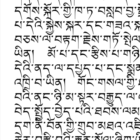
དགོས་སྐོར་གྱི་ཁ་ཏ་བསླབ་བྱ་
པ་དེའི་སྐྱེས་སྐར་དང་གཟའ་ས
བཅས་ལ་བརྟག་རྗེས་གཏོ་སྤེ
ཡིན། མོ་པ་དང་རྩིས་པ་གཉ
དེའི་ནད་ལ་དཔྱད་པ་དང་སྨན་
འཁྲི་བ་ཡིན། གོང་གསལ་གྱི་
བའི་ནང་ཉི་མ་སྟར་བརྒྱུད་
བེད་སྤྱོད་བྱེད་པའི་ཐབས་
དག་ནི་བོན་གྱི་གྲུབ་མཐའ་འ