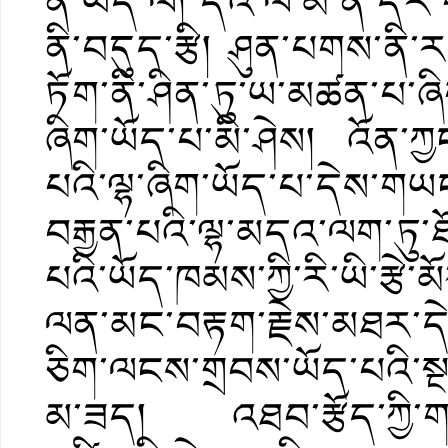
ན་ཡོད་ལ། དེའི་ལོ་མ་ནི་དར་
ནི་བདུད་རྩི། ཤུན་པགས་ནི་
ཏོག་ནི་ཤིན་ཏུ་ཡ་མཚན་པ་ཞི
ཞིག་ཡོད་པ་མི་ཤེས། འོན་ཀྱ
པའི་ལྷ་ཞིག་ཡོད་པ་དེས་གཡང
བརྒྱན་པའི་ལྷ་མདའ་ལག་ཏུ་
པའི་ཡོད་ཁམས་ཀྱི་རི་ཡི་རྩ
ལན་མང་བརྟག་རྗེས་མཐར་དེ
ཅིག་ལངས་གྲབས་ཡོད་པའི་ས
མ་ཟད། འཐབ་རྩོད་ཀྱི་གཞ