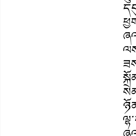
དབ
ཕྱ
ཞལ
ལས
ཟས
སྐོ
སེ
ཉོ
ལྷ
ཞལ