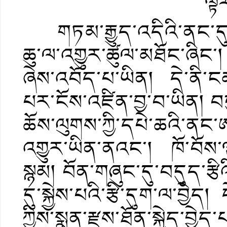
ལྟར
གཏམ་རྒྱུད་འདིའི་ནང་དུ་ང
ཆུ་ལ་འགྱུར་ཚུལ་མཐོང་ཞིང་
ཞེས་འབོད་པ་ཡིན། དེ་ནི་ངམ
པར་ངོས་འཛིན་བྱ་བ་ཡིན། བད
ཆོས་ལུགས་ཀྱི་དཔེ་ཆའི་ནང་ཨམ
འགྱུར་ཡིན་ནའང་། ཁོ་བོས་
སྙམ། བོན་གཞུང་དུ་བདུད་རྩ
དུ་སྐྱེས་པའི་རྩི་དུག་ལ་བྱེད
ཀྱིས་སྨན་རྫས་ཐོན་སྐྱེད་བྱེ