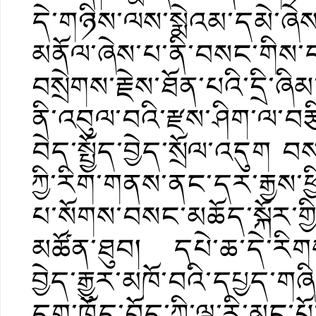
དེ་གཉིས་ལས་སྨེའམ་དམེ་ཞེས
མནོལ་ཞེས་པ་ནི་བསང་གིས་ད
བསྲེགས་རྗེས་ཐོན་པའི་དྲི་ཞིམ
ནི་འབུལ་བའི་རྫས་ཤིག་ལ་བར
བེད་སྤྱོད་བྱེད་སྲོལ་འདུག བས
ཀྱི་རིག་གནས་ནང་དར་རྒྱས་ཕ
པ་སོགས་བསང་མཆོད་སྐོར་ག
མཚོན་ཐུབ། དཔེ་ཆ་དེ་རིགས
བྱེད་རྒྱུར་མཁོ་བའི་དཔྱད་
དག་ཁྲོད་བོད་ཀྱི་ལྷ་རི་མང་པ