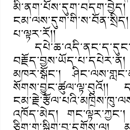
མི་ནག་པོས་དུག་བདག་བྱེད
ངམ་ལས་དུག་གི་ས་བོན་སྲིད།
པ་ལྟར་རོ།།
དཔེ་ཆ་འདི་ནང་ད་དུང་དུག
བརྗོད་བྱས་ཡོད་པ་དཔེར་ན།
མཁར་སྒོང་། ཤིང་ལས་གླང་མ
སོགས་བྱུང་ཚུལ་ལྟ་བུའོ།། ད
ངམ་རྗེ་རྩོལ་པའི་མཁྲིས་ཁུ་ལས
འཁོད་མེད། གང་ལྟར་ཀྱང་། 
ཅིག་གྲ་སྒྲིག་བྱ་དགོས་ལ