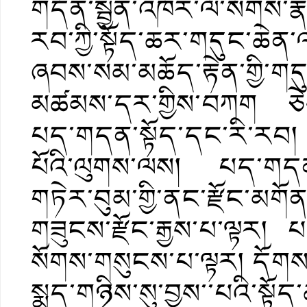
གདོན་སྦྱིན་འཁོར་ལོ་སོགས
རབ་ཀྱི་སྟོད་ཆར་གདུང་ཆེན་ལ།
ཞབས་སམ་མཆོད་རྟེན་གྱི་ག
མཚམས་དར་གྱིས་བཀག ཅེས་
པད་གདན་སྟོད་དང་རི་རབ། 
པོའི་ལུགས་ལས། པད་གདན་
གཏེར་བུམ་གྱི་ནང་རྫོང་མ
གཟུངས་རྫོང་རྒྱས་པ་ལྟར།
སོགས་གསུངས་པ་ལྟར། དོགས
སྨད་གཉིས་སུ་བྱས་་པའི་སྟོད་