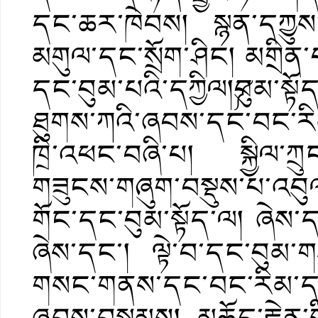
དང་ཆར་ཁེབས། སྙན་དཀྱུས
མགུལ་དང་སྲོག་ཤིང། མགྲིན་
དང་བུམ་པའི་དཀྱིལ།༼བུམ་སྟོ
ཐུགས་ཀའི་ཞབས་དང་བང་རིམ
ཁྲི་འཕང་བཞི་པ། སྐྱིལ་ཀྲ
གཟུངས་གཞུག་བསྡུས་པ་འབུ
གོང་དང་བུམ་སྟོད་ལ། ཞེས་ད
ཞེས་དང་། ལྟེ་བ་དང་བུམ་
གསང་གནས་དང་བང་རིམ་དང་
ཞབས་བསྡམས། མཆོད་རྟེན་