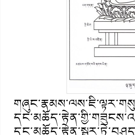
གཞུང་རྣམས་ལས་ཇི་ལྟར་གས
དང་མཆོད་རྟེན་གྱི་གཟུངས་འབ
དང་མཆོད་རྟེན་སྦྱར་ཏེ་བ