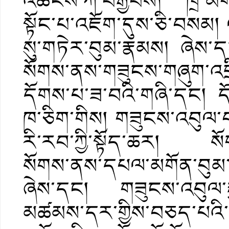
འཚངས་ཀ་བརྒྱབས། ཁྲི་མིག་ཆ
སྟོང་པ་འཇོག་དུས་ཅི་བསམ།
སུ་གཏེར་བུམ་རྣམས། ཞེས་དང
སོགས་ནས་གཟུངས་གཞུག་འབྲ
དོགས་པ་ཟ་བའི་གཞི་དང། དོ
ཁ་ཅིག་གིས། གཟུངས་འབུལ་བ
རི་རབ་ཀྱི་སྟོད་ཆར། སོག
སོགས་ནས་དཔལ་མགོན་བུམ་
ཞེས་དང། གཟུངས་འབུལ་རྒྱས
མཚམས་དར་གྱིས་བཅད་པའི་