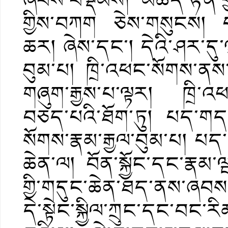
གྱིས་བཀག ཅེས་གསུངས། པད་
ཆར། ཞེས་དང་། དེའི་ཤར་ད
བུམ་པ། ཁྲི་འཕང་སོགས་ན
གཞུག་རྒྱས་པ་ལྟར། ཁྲི་འཕ
བཅད་པའི་ཐོག་ཏུ། པད་གདན
སོགས་རྣམ་རྒྱལ་བུམ་པ། པད
ཆེན་ལ། བོན་སྐྱོང་དང་རྣམ་ལ
གྱི་གདུང་ཆེན་ཐད་ནས་ཞབ
དེ་སྟེང་སྐྱིལ་ཀྲུང་དང་བ