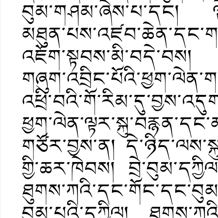
བུམ་གཤམ་ཞེས་པ་དང། ལྟེ་
མཐུན་པས་འཛབ་ཆེན་དང་གཟ
འཇོག་སྟབས་མི་བདེ་བས། ཉ
གཞུག་འབྲིང་པོའི་ཕྱག་ལེན་
འཕྲི་བའི་གོ་རིམ་དུ་བྱས་འ
ཕྱག་ལེན་ལྟར་སྐུ་བརྙན་དང་མ
གཙོར་བྱས་ན། དེ་ཉིད་ལས་སྐ
གྱི་ཆར་ཁེབས། བྲེ་བུམ་དཀྱ
ཐུགས་ཀའི་དང་གོང་དང་བུ
བུམ་པའི་དཀྱིལ། ཐུགས་ཀའ