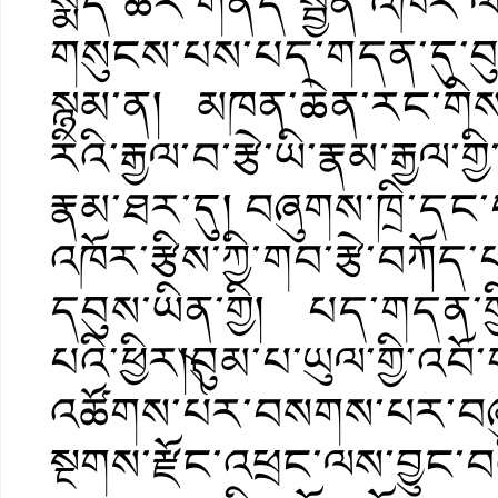
སྨད་ཆར་གནོད་སྦྱིན་འཁོར་ལོ་
གསུངས་པས་པད་གདན་དུ་བུམ་
སྙམ་ན། མཁན་ཆེན་རང་གིས་
རིའི་རྒྱལ་བ་རྩེ་ཡི་རྣམ་རྒྱལ
རྣམ་ཐར་དུ། བཞུགས་ཁྲི་ད
འཁོར་རྩིས་ཀྱི་གབ་རྩེ་བཀོ
དབུས་ཡིན་གྱི། པད་གདན་ག
པའི་ཕྱིར།༽བུམ་པ་ཡུལ་གྱི་འ
འཚོགས་པར་བསགས་པར་
སྔགས་རྫོང་འཕྲང་ལས་བྱུང་བའ