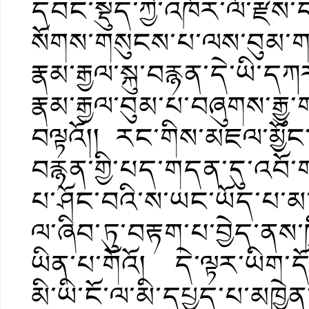
དབང་སྡུད་ཀྱི་འཁོར་ལོ་རྫ
སོགས་གསུངས་པ་ལས་བུམ་
རྣམ་རྒྱལ་སྐུ་བརྙན་དེ་ཡི་
རྣམ་རྒྱལ་བུམ་པ་བཞུགས་རྒ
བལྟའོ།། རང་གིས་མཇལ་མྱོང་
བརྙན་གྱི་པད་གདན་དུ་འབོ་ག
པ་ཤོང་བའི་ས་ཡང་ཡོད་པ་མ་
ལ་ཞིབ་ཏུ་བརྟག་པ་བྱེད་ནས་ཁྲ
ཡིན་པ་གོའོ། དེ་ལྟར་ཡིག་
མི་ཡི་ངོ་ལ་མི་དཔྱད་པ་མཁྱེན