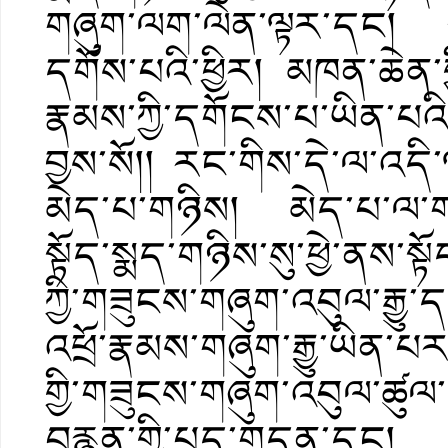
གཞུག་ལག་ལེན་ལྟར་དང། སྨ
དགོས་པའི་ཕྱིར། མཁན་ཆེན་གྱ
རྣམས་ཀྱི་དགོངས་པ་ཡིན་པའི
བྱས་སོ།། རང་གིས་དེ་ལ་འདི་
མེད་པ་གཉིས། མེད་པ་ལ་ག
སྟོད་སྨད་གཉིས་སུ་ཕྱེ་ནས་སྟ
ཀྱི་གཟུངས་གཞུག་འབུལ་རྒྱུ་ད
འཕྲོ་རྣམས་གཞུག་རྒྱུ་ཡིན་པ
གྱི་གཟུངས་གཞུག་འབུལ་ཚུལ་
བརྙན་གྱི་པད་གདན་དང། རི