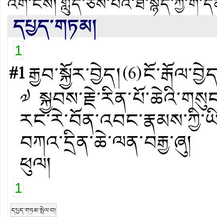
འོག་ངོས།
གླུད་ཅེས་པའི་ཐ་སྙད་ཀྱི་གོ
དཔྱད་གཏམ།
1
#1
རྒྱབ་སྐྱོར་བྱེད།
(
6
)
ངོ་རྒོལ་བྱེ
༧ སྐྱབས་རྗེ་རིན་པོ་ཆེའི་གསུ
རང་རེ་བོན་འབང་རྣམས་ཀྱི་ཡི
བཀའ་དྲིན་ཆེ་ལན་བརྒྱ་ཞུ། 
ཕུལ།
1
དཔྱད་གཏམ་སྤེལ་བ།