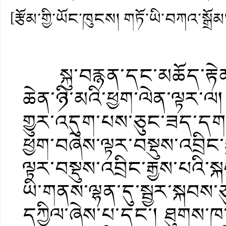
[རྩོམ་གྱི་ཡོང་ཁུངས། གཏོ་ཡི་བཀའ་སྒྲོམ
སྐུ་བརྙན་དང་མཆོད་རྟེན
ཆེན་ཉི་མའི་ཕྱག་ལེན་ལྟར་
གྱུར་འདུག་པས་ཅུང་ཟད་དག་བ
ཕྱག་བཞེས་ལྟར་བསྡུས་འབྲི
ལྟར་བསྡུས་འབྲིང་རྒྱས་པའི་ས
ཡི་གནས་ལྷན་དུ་སྦྱར་སྐབས
དཀྱིལ་ཞེས་པ་དང་། ཐུགས་ཁ