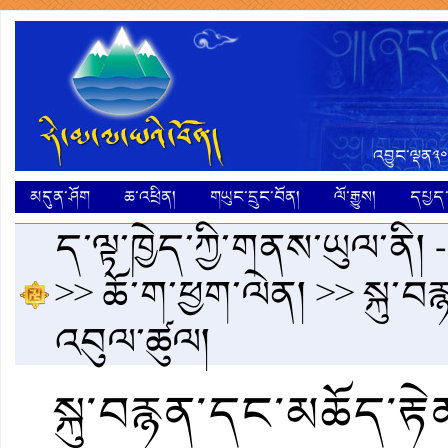
འབྱུང་ལྡན༣༠
མདུན་ཤོག
ཆ་འཕྲིན།
གཡུང་དྲུང་བོན།
ལོ་རྒྱུས།
དཔྱད་ག
ད་ལྟ་ཁྱེད་ཀྱི་གནས་ཡུལ་ནི། 
>>
ཆོ་ག་ཕྱག་ལེན།
>> སྐུ་བ
འབུལ་ཚུལ།
སྐུ་བརྙན་དང་མཆོད་རྟེ