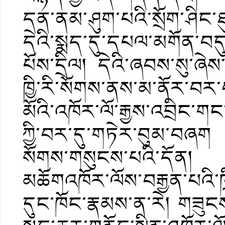
དན་ནམ་ཤུག་པའི་སྲོག་ཤིང་
དེའི་སྨད་དུ་དཔལ་མགོན་བདུ
པོས་དྲིལ། དེའི་ཞབས་སུ་ཞེས་
ཁྱི་རི་སོགས་ནས་མ་ནོར་བར་
མོའི་འཁོར་ལོ་རྒྱས་འབྲིང
ཀྱི་བར་དུ་གཏེར་བུམ་བཞག ག
སོགས་གསུངས་པའི་དོན། པ
མཆོགའཁོར་ལོས་བརྒྱན་པའི་ཁྲི
དུང་ཁོང་རྣམས་ན་རེ། གཟུ