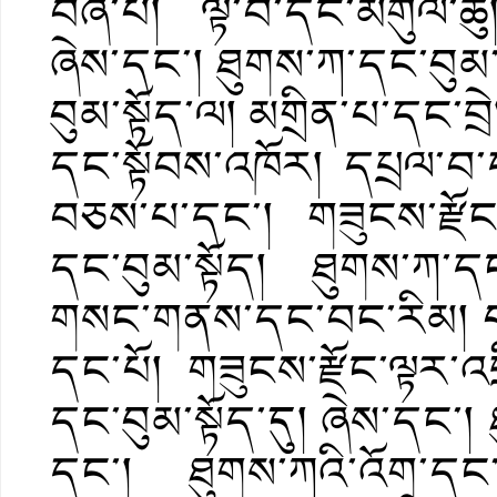
བཞི་པ། ལྟེ་བ་དང་མགུལ་ཆ
ཞེས་དང་། ཐུགས་ཀ་དང་བུམ་
བུམ་སྟོད་ལ། མགྲིན་པ་དང་བྲེ
དང་སྟོབས་འཁོར། དཔྲལ་བ
བཅས་པ་དང་། གཟུངས་རྫོང་
དང་བུམ་སྟོད། ཐུགས་ཀ་དང
གསང་གནས་དང་བང་རིམ། པད
དང་པོ། གཟུངས་རྫོང་ལྟར་འབ
དང་བུམ་སྟོད་དུ། ཞེས་དང་།
དང་། ཐུགས་ཀའི་འོག་དང་