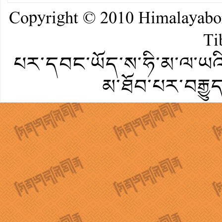
Copyright © 2010
Himalayab
Ti
པར་དབང་ཡོད་ས་ཧི་མ་ལ་ཡའི་
མ་ཐོབ་པར་བརྒྱུ