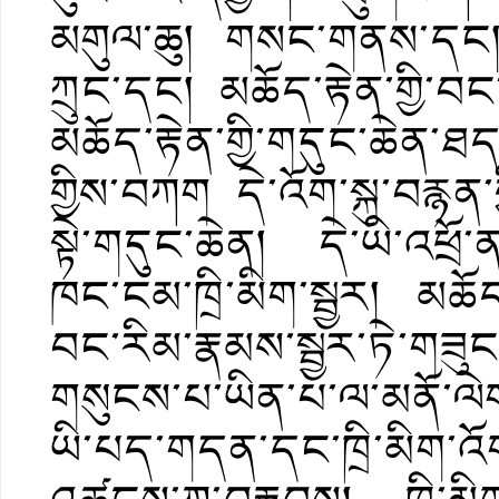
མགུལ་ཆུ། གསང་གནས་དང། བང
ཀྲུང་དང། མཆོད་རྟེན་གྱི་བང
མཆོད་རྟེན་གྱི་གདུང་ཆེན
གྱིས་བཀག དེ་འོག་སྐུ་བརྙན
སྟེ་གདུང་ཆེན། དེ་ཡི་འཕྲོ་ན
ཁང་ངམ་ཁྲི་མིག་སྦྱར། མཆོད་ར
བང་རིམ་རྣམས་སྦྱར་ཏེ་གཟ
གསུངས་པ་ཡིན་པ་ལ་མནོ་ལ
ཡི་པད་གདན་དང་ཁྲི་མིག་འོ