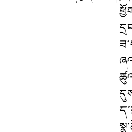
ཕྱ
དྲ
ཟ་
ཞལ
ཚུ
དུས
ད་
སྣ