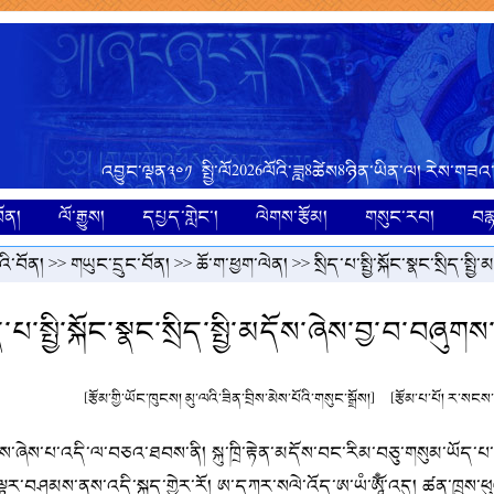
འབྱུང་ལྡན༣༠༡ སྤྱི་ལོ2026ལོའི་ཟླ8ཚེས8ཉིན་ཡིན་ལ། རེས་གཟའ་
ོན།
ལོ་རྒྱུས།
དཔྱད་གླེང་།
ལེགས་རྩོམ།
གསུང་རབ།
བར
ི་བོན།
>>
གཡུང་དྲུང་བོན།
>>
ཆོ་ག་ཕྱག་ལེན།
>> སྲིད་པ་སྤྱི་སྐོང་སྣང་སྲིད་སྤྱ
ད་པ་སྤྱི་སྐོང་སྣང་སྲིད་སྤྱི་མདོས་ཞེས་བྱ་བ་བཞུགས་
[རྩོམ་གྱི་ཡོང་ཁུངས། མུ་ལའི་ཟིན་བྲིས་མེས་པོའི་གསུང་སྒྲོས།]
[རྩོམ་པ་པོ། ར་སངས་ཁ
མདོས་ཞེས་པ་འདི་ལ་བཅའ་ཐབས་ནི། སྐུ་ཁྲི་རྟེན་མདོས་བང་རིམ་བཅུ་གསུམ་ཡོད་པ
ལྟར་བཤམས་ནས་འདི་སྐད་གྱེར་རོ། ཨ་དཀར་སལེ་འོད་ཨ་ཡཾ་ཨཱོྃ་འདུ། ཚན་ཁྲུས་ཕུལ