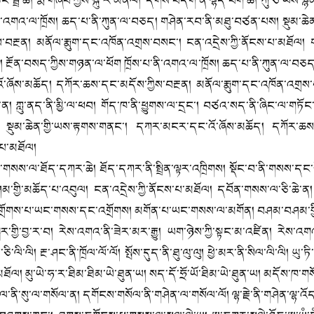
་ཆེ། རྨེ་གཞོབ་ཀྱིས་སྐུ་རེ་མནོལ། དོགས་བདག་ནི་ལྷོད་བག་ཆེ། ཀུ་ཅོ་ཡིས་སྙ
ས་པ་ནི་འགའ་ལ་ཁྲོས། ཆད་པ་ནི་ཀུན་ལ་བཅད། གཤེན་རབ་ནི་མཐུ་བཙན་པས། སྡུམ
་བརྔན། མནོལ་རྨུག་དང་འཁོན་འགྲས་བསང་། ངན་འདྲེས་ཀྱི་ནོངས་པ་མཐོལ། གཉན
། རྔོན་བསད་ཀྱིས་གཉན་ལ་ཕོག ཁྲོས་པ་ནི་འགའ་ལ་ཁྲོས། ཆད་པ་ནི་ཀུན་ལ་བཅད
ཞོས་མཆོད། དཀོར་ཆས་དང་མདོས་ཀྱིས་བརྔན། མནོལ་རྨུག་དང་འཁོན་འགྲས་བསང
ག་ན། ཀླུ་ནད་ནི་མྱི་ལ་ཕབ། གོད་ཁ་ནི་ཕྱུགས་ལ་དྲང་། བཙའ་སད་ནི་ཞིང་ལ་གཏོང་
ྡུམ་ཆེན་གྱི་ཡས་རྟགས་གནང་། དཀར་མངར་དང་འོ་ཞོས་མཆོད། དཀོར་ཆས་
་པ་མཐོལ།
སས་ལ་ཐོད་དཀར་ཆེ། ཐོད་དཀར་ནི་སྤྲིན་ལྟར་འཁྲིགས། སྡོང་བ་ནི་གསས་དང་
ི་མཆོད་པ་འབུལ། ངན་འདྲེས་ཀྱི་ནོངས་པ་མཐོལ། དབོན་གསས་ལ་ཅི་ཆེ་ན། 
། འགྲོགས་པ་ཡང་གསས་དང་འགྲོགས། མགོན་པ་ཡང་གསས་ལ་མགོན། བཤམ་བཤམ་གྱི་
ྐར་གྱི་བྱ་ར་བ། རེས་འགའ་ནི་ཟེར་མར་རྒྱུ། ཡག་ཉེས་ཀྱི་སྟང་མ་འཛིན། རེས་འག
ལི་ལི། རྔ་ཤང་ནི་ཁྲོལ་ལོ་ལོ། སྤོས་དུད་ནི་ཐུ་ལུ་ལུ། ཕྱེ་མར་ནི་སིལ་ལི་ལི། ཡུ་ཏི་ན
་མཐོལ། མུ་ཡེ་ཧ་ར་ཐིམ་ཐིམ་ཡེ་ཐུན་ཡ། སད་དོ་ཧྲོ་ཡོ་ཐིམ་ཡེ་ཐུན་ཡ། མདོས་ཁ་
་ནི་སུ་ལ་གསོལ་ན། དགོངས་གསོལ་ནི་གཤེན་ལ་གསོལ་ལོ། ལྷ་རྗེ་ནི་གཤེན་ལྷ་འོད་ད