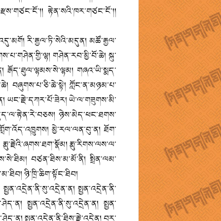
ྫས་གཙང་ངོ་།། རྟེན་སའི་ཁར་གཙང་ངོ་།།
དུ་མགོ། རི་རྒྱལ་ཏི་སེའི་མདུན། མཚོ་རྒྱལ་
གཤེན་གྱི་ལྷ། གཤེན་རབ་མྱི་བོ་ཆེ། སྐུ་
་ན། རྒོད་ཐུལ་ལྷམས་སེ་ལྷམ། གཞའ་ཡི་སྨད་
ེ་ཆེ། བཞུགས་པ་ཅི་ཆེ་སྟེ། ཀློང་ན་མཉམ་པ་
ེན། ཡང་རྗེ་དཀར་པོ་ཟེར། ཡེ་ལ་གཟུགས་མི་
དུད་ལ་རྟེན་རེ་བཅས། ཉེས་མེད་ཕང་ཐགས་
ོག་འོད་འཁྱུགས། མྱེ་རལ་ལན་བུ་ན། ཐོག་
 རྨུ་རྗེའི་ཞགས་ཐག་སྣོམ། རྨུ་རིགས་ལས་ལ་
་སེ་ཐིམ། བཙན་ཐིས་མ་མོ་ནི། སྤྲིན་ལམ་
་ཐིབ། ཉི་ཁྲི་ཆིག་སྟོང་ཐིབ།
ྱན་འདྲེན་ནི་སུ་འདྲེན་ན། སྤྱན་འདྲེན་ནི་
་ཤེད་ན། སྤྱན་འདྲེན་ནི་སུ་འདྲེན་ན། སྤྱན་
ཤེད་ན། སྤྱན་འདྲེན་ནི་ཐིས་རྗེ་འདྲེན། བར་