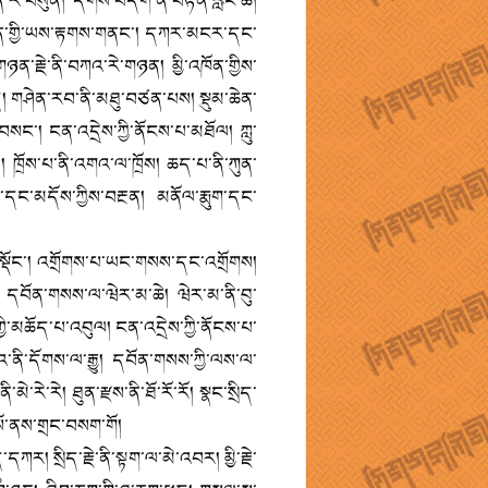
ན་རེ་བསུན། དོགས་བདག་ནི་བརྟན་རླིང་ཆེ།
་ཆེན་གྱི་ཡས་རྟགས་གནང་། དཀར་མངར་དང་
་རྗེ་ནི་བཀའ་རེ་གཉན། མྱི་འཁོན་གྱིས་
། གཤེན་རབ་ནི་མཐུ་བཙན་པས། སྡུམ་ཆེན་
་། ངན་འདྲེས་ཀྱི་ནོངས་པ་མཐོལ། ཀླུ་
། ཁྲོས་པ་ནི་འགའ་ལ་ཁྲོས། ཆད་པ་ནི་ཀུན་
དང་མདོས་ཀྱིས་བརྔན། མནོལ་རྨུག་དང་
སྡོང་། འགྲོགས་པ་ཡང་གསས་དང་འགྲོགས།
དབོན་གསས་ལ་ཝེར་མ་ཆེ། ཝེར་མ་ནི་བུ་
མཆོད་པ་འབུལ། ངན་འདྲེས་ཀྱི་ནོངས་པ་
འ་ནི་དོགས་ལ་རྒྱུ། དབོན་གསས་ཀྱི་ལས་ལ་
ི་མེ་རེ་རེ། ཐུན་རྫས་ནི་ཐོ་རོ་རོ། སྣང་སྲིད་
གསོ་ནས་གྲང་བསག་གོ།
ཀར། སྲིད་རྗེ་ནི་སྟག་ལ་མེ་འབར། མྱི་རྗེ་