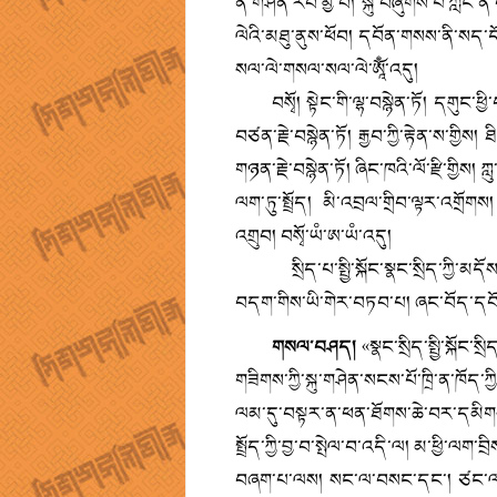
ནི་གཤེན་རབ་མྱི་བོ། སྐུ་བཞུགས་པ་ཀློ
ལེའི་མཐུ་ནུས་ཕོབ། དབོན་གསས་ནི་སད་དོ་ལ། ཤ
སལ་ལེ་གསལ་སལ་ལེ་ཨཱོྃ་འདུ།
བསྭོ། སྟེང་གི་ལྷ་བསྙེན་ཏོ། དགུང་ཕྱི་བས
བཙན་རྗེ་བསྙེན་ཏོ། རྒྱབ་ཀྱི་རྟེན་ས་གྱིས
གཉན་རྗེ་བསྙེན་ཏོ། ཞིང་ཁའི་ལོ་རྫི་གྱིས
ལག་ཏུ་སྤྲོད། མི་འབྲལ་གྲིབ་ལྟར་འགྲོག
འགྲུབ། བསྭོ་ཡཾ་ཨ་ཡཾ་འདུ།
སྲིད་པ་སྤྱི་སྐོང་སྣང་སྲིད་ཀྱི་མདོས
བདག་གིས་ཡི་གེར་བཏབ་པ། ཞང་བོད་དབོན
གསལ་བཤད།
«སྣང་སྲིད་སྤྱི་སྐོང་
གཟིགས་ཀྱི་སྐུ་གཤེན་སངས་པོ་ཁྲི་ན་ཁོད་ཀ
ལམ་དུ་བསྟར་ན་ཕན་ཐོགས་ཆེ་བར་དམིགས་
སྤྲོད་ཀྱི་བྱ་བ་སྤེལ་བ་འདི་ལ། མ་ཕྱི་ལ
བཞག་པ་ལས། སང་ལ་བསང་དང་། ཙང་ལ་གཙ