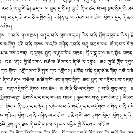
་རབ་ནི་མཐུ་རེ་ཆེ། ཆད་པ་ལ་ཐུད་དུ་སྲིད། རྨུ་རྗེ་ནི་བཙད་པོ་ལ། སྣང་སྲིད་ཀྱི་མདོ
པ་ལ། བདུད་རྗེ་ཡང་ཅི་དགྱེས་ཏེ། གཤེན་ལྷ་ལ་ནོངས་པ་མཐོལ། སྲོག་བདུད་ནི་ཆམ
པ་མཐོལ།
ེས། ཟ་བ་ནི་ཤ་ལ་རྔམ། འཐུང་བ་ནི་ཁྲག་ལ་ཧབ། ལེན་པ་ནི་སྲོག་དབུགས་ལེན། སྡ
་མགོན། འཚེ་བ་ནི་གསས་ལ་འཚེ། གཤེན་རབ་ནི་མཐུ་བཙན་པས། ཛོ་དམར་ནི་གླ
་ནམ་མཁས་བརྔན། དབུགས་གླུད་ལ་རླུང་གིས་བརྔན། དྲོད་གླུད་ལ་མར་མྱེས་བརྔན།
 ངན་འདྲེས་ཀྱི་ནོངས་པ་མཐོལ། ཐིས་རང་ནི་ཅི་ལ་དགྱེས། ཟས་སུ་ནི་སྲོག་
ི་སྲི་དང་སྡོང་། འགྲོགས་པ་ནི་བྱུར་དང་འགྲོགས། མགོན་པ་ནི་དུན་ཙེ་མགོན། འཚེ
ནི་གཤེན་ལ་བཅོལ། ཐ་ཚིག་གི་ཡས་རྟགས་སྲིད། ཟས་གླུད་ལ་གཏོར་མས་བརྔན། ས
ན་འདྲེས་ཀྱི་ནོངས་པ་མཐོལ། མ་མོ་ནི་ཅི་ལ་དགྱེས། རྒྱུ་བ་ནི་ཀུན་ལ་རྒྱུ། ཟས་
གསེབ་ན་གློགས་ལ་རྫུ། ཐོག་སེར་དང་དལ་ཡམ་བཏང་། རྒྱལ་ཁམས་སུ་བྱག་མོར་རྫུ། ར
ློང་། སྡོང་བ་ནི་ཐན་དང་སྡོང་། འགྲོགས་པ་ནི་གདོན་དང་འགྲོགས། མགོན་པ་ནི་བས
ེར། སྲོག་ཐག་ནི་གཤེན་ལ་བཅོལ། ཐ་ཚིག་གི་ཡས་རྟགས་སྲིད། སྲོག་གླུད་ནི་དུན་
ན་ཙེའི་ཁྲག ཐུན་རྫས་ནི་འདི་བཤམ་ན། ངན་འདྲེས་ཀྱི་ནོངས་པ་མཐོལ།