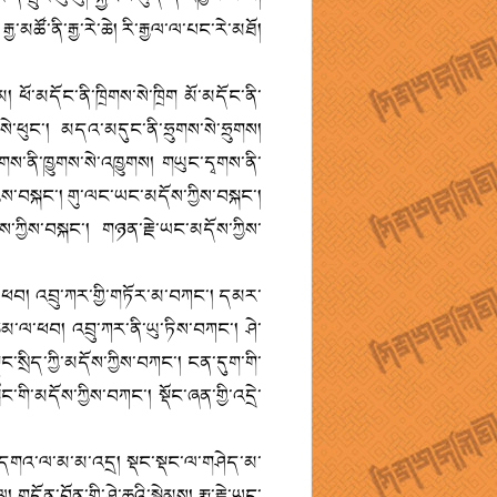
ཚོ་ནི་རྒྱ་རེ་ཆེ། རི་རྒྱལ་ལ་པང་རེ་མཐོ།
ཕོ་མདོང་ནི་ཁྲིགས་སེ་ཁྲིག མོ་མདོང་ནི་
སེ་ཕུང་། མདའ་མདུང་ནི་ཧྲུགས་སེ་ཧྲུགས།
དྭགས་ནི་ཁྱུགས་སེ་འཁྱུགས། གཡུང་དྭགས་ནི་
ཀྱིས་བསྐང་། གུ་ལང་ཡང་མདོས་ཀྱིས་བསྐང་།
་ཀྱིས་བསྐང་། གཉན་རྗེ་ཡང་མདོས་ཀྱིས་
ལ་ཕབ། འབྲུ་ཀར་གྱི་གཏོར་མ་བཀང་། དམར་
་ཆམ་ལ་ཕབ། འབྲུ་ཀར་ནི་ཡུ་ཏིས་བཀང་། ཤེ་
སྣང་སྲིད་ཀྱི་མདོས་ཀྱིས་བཀང་། ངན་དུག་གི་
ང་གི་མདོས་ཀྱིས་བཀང་། སྡོང་ཞན་གྱི་འདྲེ་
། དགའ་དགའ་ལ་མ་མ་འདྲ། སྡང་སྡང་ལ་གཤེད་མ་
ོན་བོན་གྱི་ཤེ་ཆུའི་སྐྱེམས། རྨུ་རྗེ་ཡང་