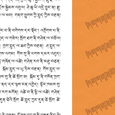
ས་སྐྱེམས་འབུལ། ཤེ་ཆུ་ཡི་འདྲེ་བྱུང་ན། རྨུ་
་ལ་ཕབ། གནག་ཕྱུགས་ཀྱི་གླུད་ཀྱིས་བརྔན།
ོང་བ་ནི་བགེགས་དང་སྡོང་། འགྲོགས་པ་ནི་
ད་ལ་གཟེར། སྲོག་ཐག་ནི་གཤེན་ལ་བཅོལ།
 ཁྲག་གླུད་ལ་ཆབ་ཀྱིས་བརྔན། ཤ་གླུད་ལ་
དབུགས་འགམ། གོས་སུ་ནི་པགས་དམར་འབུད།
་བ་ནི་གཞོན་ལ་འཚེ། གཤེན་རབ་ནི་མཐུ་བཙན་
ྐོམ་གླུད་ལ་ཡུ་ཏིས་བརྔན། གོས་གླུད་ལ་
སུ་ནི་ཚེ་སྲོག་ཟ། སྐོམ་དུ་ནི་གསོན་ཁྲག་
ིམས་ནད་དང་ལྟས་ངན་འགྱེད། སྟོང་ཁམས་སུ་
ེ་རག་མགོན། འཚེ་བ་ནི་མྱི་ལ་འཚེ། གཤེན་
ཙེའི་སྲོག ཚེ་གླུད་ཀྱང་དུན་ཙེ་སྲོག ཚེ་