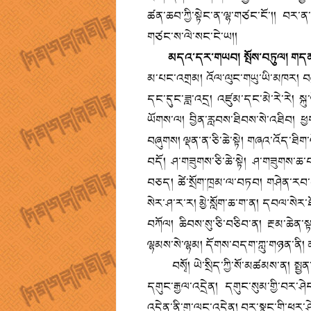
ཚན་ཆབ་ཀྱི་སྟེང་ན་ལྷ་གཙང་ངོ་།། བར་
གཙང་ས་ལེ་སང་ངེ་ཡ།།
མདའ་དར་གཡབ། སྤོས་བཏུལ། གདན་
མ་པང་འགྲམ། འོལ་ལུང་གཡུ་ཡི་མཁར། བཞུག
དང་དུང་ཟླ་འདྲ། འཛུམ་དང་མེ་རེ་རེ། སྐུ
ཡོགས་ལ། བྱིན་རླབས་ཐིབས་སེ་འཐིབ། ཕྱག་ན
བཞུགས། ལྡན་ན་ཅི་ཆེ་སྟེ། གཞའ་འོད་ཐིག་
བདོ། ཤ་གཟུགས་ཅི་ཆེ་སྟེ། ཤ་གཟུགས་ཆ
བཅད། ཚེ་སྲོག་ཁྲམ་ལ་བཏབ། གཤེན་རབ་གཤ
སེར་ཤ་ར་ར། མྱེ་སློག་ཆ་ག་ན། དབལ་སེར་ཐོ
བཀོལ། ཆིབས་སུ་ཅི་བཅིབ་ན། རྔམ་ཆེན་ས
ལྷམས་སེ་ལྷམ། དོགས་བདག་ཀླུ་གཉན་ནི། ན་བུ
བསྭོ། ཡེ་སྲིད་ཀྱི་སོ་མཚམས་ན། སྤྱན་འདྲ
དགུང་རྒྱལ་འདྲེན། དགུང་སུམ་གྱི་བར་ཤེད་ན
འདྲེན་ནི་གུ་ལང་འདྲེན། བར་སྣང་གི་ཕར་ཤེད