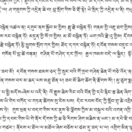
ང་ན་བཞུགས་ཀྱང་། ཐུགས་དགོངས་པ་གསས་ལ་སལ་ལེ་ཡ། ཨ་དཀར་སལེ་འོད་ཨ་ཡཾ་བྲུ
་གཟུགས་ཀྱི་འདྲེན་ཆེ་བ། བླ་སྲོག་གིས་ཅི་རྡོ་སྟེ། ཡེ་སྲིད་ཀྱི་འདྲེན་པ་ནི། གཡུང་
ྙེན་འཚལ་ན། དགུང་ནས་སྐྱོབ་མ་གྱིས། རྨུ་རྗེ་བསྙེན་ཏོ། གནམ་གྱི་འཇུ་ཐག་གྱིས། 
། ཐིས་རང་བསྙེན་ཏོ། མདུན་གྱི་སོ་ཁ་གྱིས། མ་མོ་བསྙེན་ཏོ། ཡག་ཁའི་རྗེ་འུ་གྱིས། ད
། ཀླུ་རྗེ་བསྙེན་ཏོ། མྱི་ཕྱུགས་སྲོག་ཀར་གྱིས། ཐོད་དཀར་བསྙེན་ཏོ། དབོན་གསས་བད
ས། གསོན་པོ་བླ་ཚེ་བརྟན། གཤིན་པོ་གཤེད་དང་ཁྲོལ། རྒྱལ་ཁམས་བདེ་ལ་སྐྱིད། ས
་ཟབ་མོ། དབོན་གསས་ཐམས་ཅད་ཀྱི་སྲུང་བའི་གོ་ཁྲབ་གཤེན་ཆེན་པོ་གཅེ་འོད་ནས
་གསས་བར་མ་ཆད་པས་མཐུ་ཐོན་པ། ཟབ་མོ་ཆིག་ཆོག་ནི་རྫོགས་སོ། ། མུ་ཙུག་སྨ
སྲིད་པ་སྤྱི་མདོས»ཞེས་པ་འདི་ནི། ལོ་རྒྱུས་ཆེས་རིང་བའི་བོན་གྱི་དཔེ་རྙིང་རྩ་ཆེན
ྱིས་ཡི་གེར་བཀོད་པ་གཏན་ཚིགས་སུ་ངེས་པས། དེང་རབས་བོད་ཀྱི་སློབ་གྲྭ་ཆེ་འབྲིང
ཏེ། གུས་ཕྲན་པ་བདག་གིས་རང་ནུས་ཅི་ལྕོགས་ཀྱིས་མ་བསྐུལ་བའི་འགན་འཁྲི་ད
ག་བྲིས་ཀྱི་དབང་གིས་ཡི་གེ་ནོར་དོགས་ཀྱི་ཆ་ཅི་རིགས་ཤིག་མཆིས་ན་ཡང་། མ་དཔེ་ཇ
ང་། ནོངས་པ་ཐོལ་ལ་མཐོལ་ཞེས་བཅོས་པ་ཙམ་དུ་ཟད་པ་ལ། འགྲིག་མིན་ལྟ