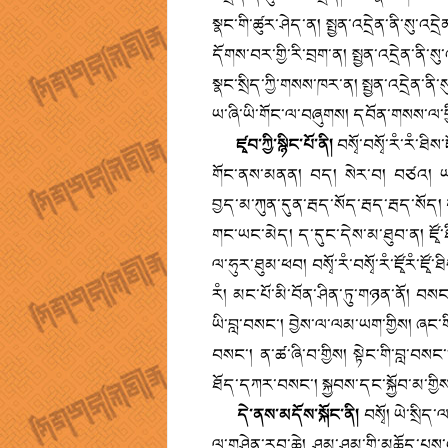
སྣང་གི་ཚུར་ཤེད་ན། སྤྱན་འདྲེན་ནི་སུ་འདྲ
དོགས་བར་གྱི་རི་བྲག་ན། སྤྱན་འདྲེན་ནི་སུ་འ
སྣང་སྲིད་ཀྱི་གསས་ཁར་ན། སྤྱན་འདྲེན་ནི་ས
ཡ་ཞི་ཡི་གོང་ལ་བཞུགས། དབོན་གསས་ལ་བྱིན
ཛྭབ་ཀྱི་སྙིང་པོ་ནི།
བསྭོ་བསྭོ་རཾ་རཾ་ཐི
གོང་ནས་མནན། བད། སེར་བ། བཙའ། ཡམས་ནད་སོ
བྱད་མ་ཀུན་དུན་རྦད་སོད་རྦད་རྦད་སོད
གང་ཡང་མེད། ད་དུང་དེས་མ་ཐུབ་ན། ཛྭོ་
ལ་ཧུར་ཐུམ་ཕབ། བསྭོ་རཾ་བསྭོ་རཾ་ཛྭོརཾ་ཛྭོ་ཐིས་
རཾ། མང་པོ་མི་བོན་ཤིན་ཏུ་གཉན་ནོ། བསང་
ཡི་བླ་བསང་། བྱེས་ལ་ལམ་ཡག་གྱིས། ཞང་གི་བ
བསང་། ན་ཚ་ཞི་བ་གྱིས། སྟེང་གི་བླ་བསང་
ཐོད་དཀར་བསང་། སྐྱབས་དང་སྐྱོབ་མ་གྱིས
དེ་ནས་མདོས་སྐོང་ནི།
བསྭོ། ཡེ་སྲིད
ལ་གཤེན་རབ་ཆེ། ཤམ་ཤམ་གྱི་མཆོད་པས་འབུལ། 