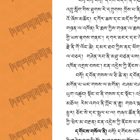
བསྭོ་བསྭོ་བསྭོ། དོགས་བདག་ནི་གཙང་སྦྲ
འཁྲུ་སློག་གིས་ཐུགས་རེ་དཀྲུགས། ཁྲོ
འོ་ཞོས་མཆོད། དཀོར་ཆས་དང་མདོས་ཀྱིས
གཉན་ལ་འཁོན། རི་རྨས་ཀྱིས་གཉན་ལ་རྨས
གྱི་ཡས་རྟགས་གནང་། དཀར་མངར་དང་འོ་
རྗེ་ནི་ཀོ་ལོང་ཆེ། དམར་ཐབ་ཀྱིས་ནད་ཕོ
ལ་བཅད། གཤེན་རབ་ནི་མཐུ་བཙན་པས། ས
འཁོན་འགྲས་བསང་། ངན་འདྲེས་ཀྱི་ནོངས
བསྭོ། དབོན་གསས་ལ་ཅི་ཆེ་ན། དབོན་ག
མགོན་པ་ཡང་གསས་ལ་མགོན། བཤམ་བཤམ་གྱ
ཡུག་འཚུབ། སྡོང་བ་ནི་གསས་དང་སྡོང་
མཐོལ། རེས་འགའ་ནི་ཀློང་ན་རྒྱུ། གཟའ་ས
མྱུར། ཅོང་སེ་དང་སྤྲུལ་པ་ལ། གཞའ་ཚོན་ནི་ཅི་
ཀྱི་ཝེར་མ་བརྔན། ངན་འདྲེས་ཀྱི་ནོངས་པ
དགོངས་གསོལ་ནི།
བསྭོ། དགོངས་གསོལ