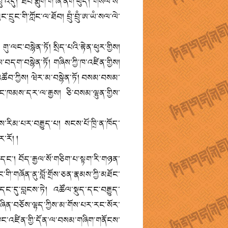
ཾ་འདུ། ཐིབ་རྨུག་གི་ཞ་ནག་ཕུད། གསལ་ས་
དྲུང་གི་ཀློང་ལ་ཐོབ། བྲུཾ་བྲུཾ་ཨ་ཡཾ་སལ་ལེ་
གུ་ལང་བསྙེན་ཏོ། སྲིད་པའི་རྟེན་ཕུར་གྱིས།
ོགས་བདག་བསྙེན་ཏོ། གཞིས་ཀྱི་ཁ་འཛིན་གྱིས།
ུང་འཚོབ་ཀྱིས། ཝེར་མ་བསྙེན་ཏོ། བསམ་བསམ་
ྟོང་ཁམས་དར་ལ་རྒྱས། ཅི་བསམ་ལྷུན་གྱིས་
་རིམ་པར་བརྒྱུད་པ། སངས་པོ་ཁྲི་ན་ཁོད་
ྲར་རོ། །
་ཞིག་དང་། བོད་རྒྱལ་སོ་གཅིག་པ་སྟག་རི་གཉན་
་གི་གཞོན་ནུ་བློ་གྲོས་ཅན་རྣམས་ཀྱི་མཐོང་
ང་དུ་བླངས་ཏེ། འཚོལ་སྡུད་དང་བརྒྱུད་
ི་བཞིན་བཅོས་ལྷད་ཀྱིས་མ་གོས་པར་རང་སོར་
ང་འཛིན་གྱི་དོན་ལ་བསམ་གཞིག་གནོངས་