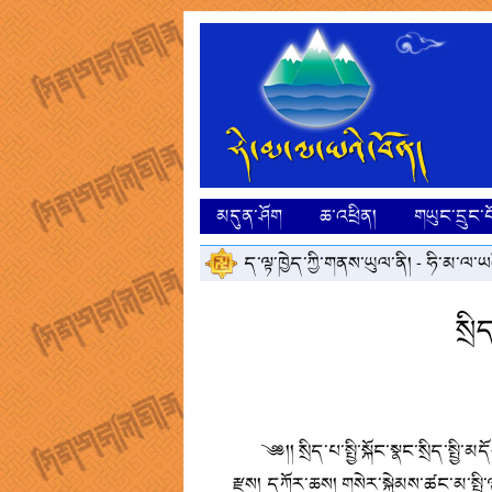
མདུན་ཤོག
ཆ་འཕྲིན།
གཡུང་དྲུང་བ
ད་ལྟ་ཁྱེད་ཀྱི་གནས་ཡུལ་ནི། -
ཧི་མ་ལ་ཡའ
སྲི
༄༅།། སྲིད་པ་སྤྱི་སྐོང་སྣང་སྲིད་སྤྱི་
རྫས། དཀོར་ཆས། གསེར་སྐྱེམས་ཚང་མ་སྤྱི་