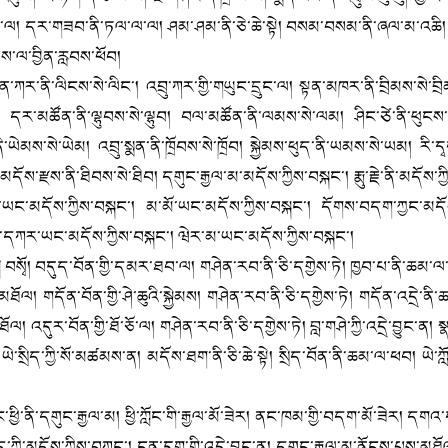
་ལ། དར་གཟབ་ནི་ཏལ་ལ་ལ། ཤམ་ཤམ་ནི་ཅེ་ཆེ་སྟེ། བསམ་བསམ་ནི་ཞལ་མ་འཆི། རྒྱ་མ
ས་ལ་བྱིན་རླབས་ཕོབ།
་ལིངས་སེ་ལིང་། འབྲུ་ཀར་གྱི་གཡུང་དྲུང་ལ། སྟན་མཁར་ནི་བྲིམས་སེ་བྲིམ། 
ོབ། དར་མཚོན་ནི་ལྷུབས་སེ་ལྷུབ། བལ་མཚོན་ནི་ལམས་སེ་ལམ། ཤིང་ཙེ་ནི་ཕུངས་
ི་ཡེམས་སེ་ཡེམ། འབྲུ་སྨན་ནི་ཁྲོབས་སེ་ཁྲོབ། སྐྱེམས་ཕུད་ནི་ཡམས་སེ་ཡམ། རི་
ོས་རྫས་ནི་ཐིབས་སེ་ཐིབ། དགུང་རྒྱལ་མ་མདོས་ཀྱིས་བསྐང་། རྨུ་རྗེ་ནི་མདོས་
ྗེ་ཡང་མདོས་ཀྱིས་བསྐང་། མ་མོ་ཡང་མདོས་ཀྱིས་བསྐང་། དོགས་བདག་ཀྱང་མདོས
 ཐོད་དཀར་ཡང་མདོས་ཀྱིས་བསྐང་། ཝེར་མ་ཡང་མདོས་ཀྱིས་བསྐང་།
།
བསྭོ། བདུད་བོན་གྱི་དམར་ཐབ་ལ། གཤེན་རབ་ནི་ཅི་དགྱེས་ཏེ། ཁྱབ་པ་ནི་ཆམ་
མཐོལ། གདོན་བོན་གྱི་ཤེ་ཆུའི་སྐྱེམས། གཤེན་རབ་ནི་ཅི་དགྱེས་ཏེ། གདོན་འདྲེ་ནི
ོལ། འདུར་བོན་གྱི་ཐོ་ཅོ་ལ། གཤེན་རབ་ནི་ཅི་དགྱེས་ཏེ། བླ་གཤེ་ཀྱི་འདྲེ་བྱུང་ན། 
ེ་སྲིད་ཀྱི་སོ་མཚམས་ན། མདོས་ཐག་ནི་ཅི་ཆེ་སྟེ། སྲིད་བོན་ནི་ཆམ་ལ་ཕབ། ཡེ་ཀློ
ྷ། ཡང་ཕྱི་ནི་དགུང་རྒྱལ་མ། ཕྱི་ཀློང་གི་རྒྱལ་མོ་ཟེར། ནང་ཁམ་གྱི་བདག་མོ་ཟེར
་ཀྱི་མདོས་ཀྱིས་བཀང་། ངན་དུག་གི་འདྲེ་བྱུང་ན། དགུང་རྒྱལ་མ་ནོངས་པས་མཐོལ། གད