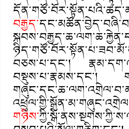
དོན་གཙོ་བོར་སྟོན་པའི་ཚད་
བརྒྱད་
དང་མཚོན་བྱེད་བཞི་བཅ
སྐབས་བརྒྱད་ཆ་ལག་ཆ་རྐྱེན
ཉིད་གཙོ་བོར་སྟོན་པ་ཟབ་མོ
བཅས་པ་དང༌། རྣམ་དག་འདུལ
བསྡུས་པ་རྣམས་དང༌། གནས
གཞུང་དང་ཆ་ལག་འགྲེལ་བ་
འཕྲུལ་གྱི་སྒྲོན་མ་གཞུང་འག
གཉིས་
ཀྱི་སྒོ་ནས་སྔགས་ཀྱི་