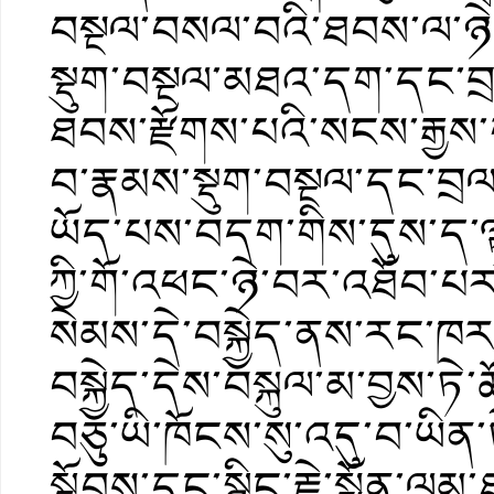
བསྔལ་བསལ་བའི་ཐབས་ལ་ཉེ་
སྡུག་བསྔལ་མཐའ་དག་དང་བ
ཐབས་རྫོགས་པའི་སངས་རྒྱས་
བ་རྣམས་སྡུག་བསྔལ་དང་བྲལ་
ཡོད་པས་བདག་གིས་དུས་ད་ལྟ
ཀྱི་གོ་འཕང་ཉེ་བར་འཐོབ་པར་
སེམས་དེ་བསྐྱེད་ནས་རང་ཁ
བསྐྱེད་དེས་བསྐུལ་མ་བྱས་ཏ
བཅུ་ཡི་ཁོངས་སུ་འདུ་བ་ཡིན
སྟོབས་དང་སྙིང་རྗེ་སྨོན་ལ