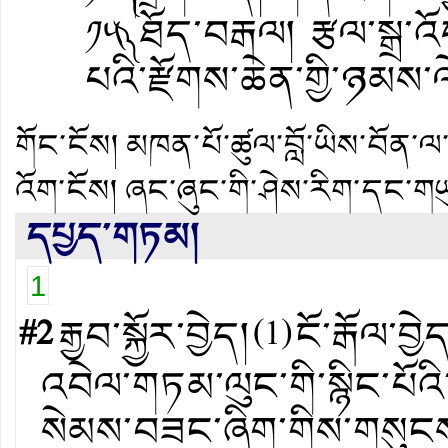
༡༥༽ ཐོད་བརྒལ། རྩལ་སྒྲ་འ
པའི་རྫོགས་ཆེན་གྱི་ཉམས་
གོང་ངོས།
མཁན་པོ་ཚུལ་བློ་ཡིས་བོན་ལ
འོག་ངོས།
ཞང་ཞུང་གི་ཤེས་རིག་དང་གཡུང
དཔྱད་གཏམ།
1
#2
རྒྱབ་སྐྱོར་བྱེད།
(
1
)
ངོ་རྒོལ་བྱེ
འབེལ་གཏམ་ལུང་གི་སྙིང་པོའི་
སེམས་བཟང་ཞིག་གིས་གསུངས་