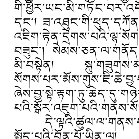
གི་ཕྱིར་ཡང་མི་གཏོང་བར་འད
དང༌། ཟ་འཐུང་གི་ཕུད་དཀོན
འཇིག་རྟེན་དྲེགས་པའི་ལྷ་སོ
བཟུང༌། སེམས་ཅན་ལ་གནོད་འཚ
མི་བསྟེན། སྐུ་གཟུགས་མ
སོགས་པར་མོས་གུས་ཇི་ཆེ་བྱ་
ཞེས་བྱ་སྟེ་རྟག་ཏུ་ཆེད་དུ
པའི་སྒོར་འཇུག་པའི་གནས་སོ
དེ་ལྟའི་ཚུལ་ལ་གནས་པའི
སྤྱོད་པའི་བོན་པོ་ཡིན་ལ།