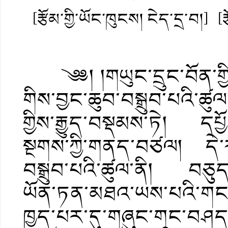
[རྩོམ་གྱི་ཡོང་ཁུངས། ངེད་དྲ་བ།]
[
༄༅། །གཡུང་དྲུང་བོན་གྱི
གིས་བྱང་ཆུབ་བསྒྲུབ་པའི་ཚ
གྱིས་རྒྱུད་བསྡམས་ཏེ། དཔ
སྔགས་ཀྱི་གནད་བཙལ། དེ་རང་
བསྒྲུབ་པའི་ཚུལ་ནི། བཅུད
ཡོན་ཏན་མཐའ་ཡས་པའི་གང་
ཁྱད་པར་དུ་གཞུང་གང་བཤད་