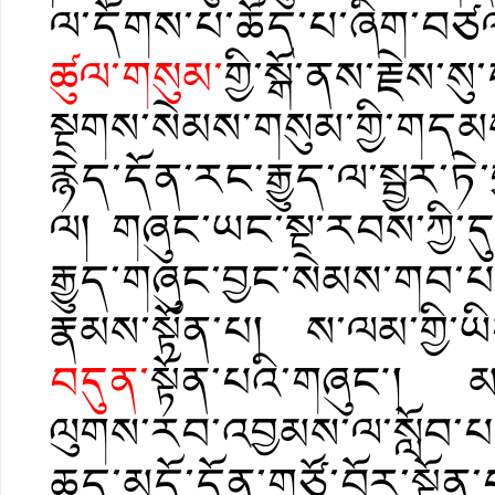
ལ་དོགས་པ་ཆོད་པ་ཞིག་བཙ
ཚུལ་གསུམ་
གྱི་སྒོ་ནས་རྗེས་
སྔགས་སེམས་གསུམ་གྱི་གདམ
རྙེད་དོན་རང་རྒྱུད་ལ་སྦྱར་ཏ
ལ། གཞུང་ཡང་སྔ་རབས་ཀྱི་དུ
རྒྱུད་གཞུང་བྱང་སེམས་གབ་པ
རྣམས་སྟོན་པ། ས་ལམ་གྱི
བདུན་
སྟོན་པའི་གཞུང༌། མཛ
ལུགས་རབ་འབྱམས་ལ་སློབ་པ་
ཆད་མདོ་དོན་གཙོ་བོར་སྟོན