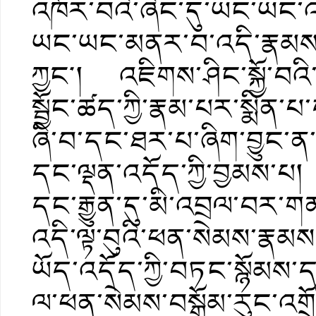
འཁོར་བའི་ཞིང་དུ་ཡང་ཡང
ཡང་ཡང་མནར་བ་འདི་རྣམས་ཐ
ཀྱང༌། འཇིགས་ཤིང་སྐྱོ་བའི
སྦྱོང་ཚད་ཀྱི་རྣམ་པར་སྨིན
ཞི་བ་དང་ཐར་པ་ཞིག་བྱུང་ན་
དང་ལྡན་འདོད་ཀྱི་བྱམས་པ། 
དང་རྒྱུན་དུ་མི་འབྲལ་བར་
འདི་ལྟ་བུའི་ཕན་སེམས་རྣམ
ཡོད་འདོད་ཀྱི་བཏང་སྙོམས་
ལ་ཕན་སེམས་བསྒོམ་རུང་འགྲོ