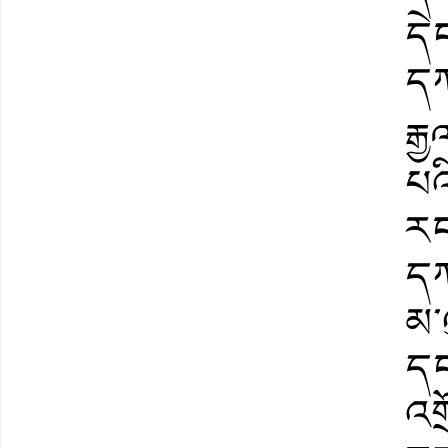
དེ
དཀ
རྒ
པའ
རང
དཀ
མ་
དང
འག