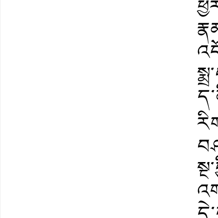
ཕྱི
རྣ
འད
སྨ
ད་
རི
བཤ
སྔ་
འག
དེ