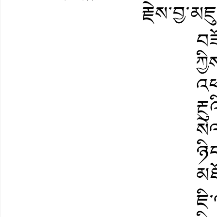
རྗེས་བྱ་མ
བཟ
ཀྱི
འཕ
རྔུ
སེ
ཉིད
མཐ
ཇི