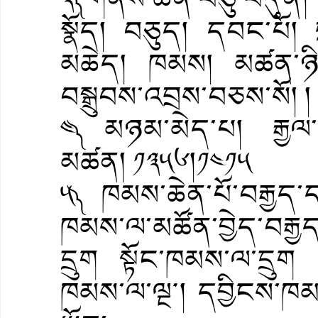
སྣོད། བཅུད། དབང་པོ། ཕྲ་
མཆེད། ཁམས། མཚན་ཉིད
བསྒྲུབས་འབྲས་བཅས་སོ། །
༤༽ མཉམ་མེད་པ། རྒྱལ་
མཚན། ༡༣༥༦།༡༤༡༥
༥༽ ཁམས་ཆེན་པོ་བརྒྱད་དང
ཁམས་ལ་མཚོན་བྱེད་བརྒྱད
དྲུག སྟོང་ཁམས་ལ་དྲུག
ཁམས་ལ་ལྔ༌། དབྱིངས་ཁ