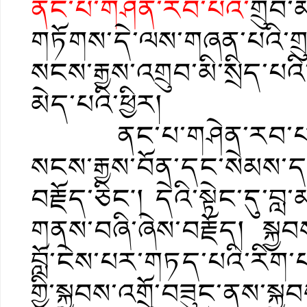
ནང་པ་གཤེན་རབ་པའི་
གྲུབ་
གཏོགས་དེ་ལས་གཞན་པའི་གྲ
སངས་རྒྱས་འགྲུབ་མི་སྲིད་པའི
མེད་པའི་ཕྱིར།
ནང་པ་གཤེན་རབ་པའི་གྲུབ
སངས་རྒྱས་བོན་དང་སེམས་ད
བརྗོད་ཅིང༌། དེའི་སྟེང་དུ
གནས་བཞི་ཞེས་བརྗོད། སྐྱབ
བློ་ངེས་པར་གཏད་པའི་རིག་པ
གྱི་སྐྱབས་འགྲོ་བཟུང་ནས་སྐ