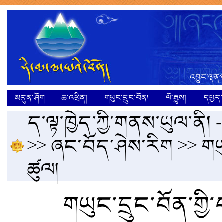
འབྱུང་ལྡན༣
མདུན་ཤོག
ཆ་འཕྲིན།
གཡུང་དྲུང་བོན།
ལོ་རྒྱུས།
དཔྱད་ག
ད་ལྟ་ཁྱེད་ཀྱི་གནས་ཡུལ་ནི། 
>>
ཞང་བོད་ཤེས་རིག
>> གཡུ
ཚུལ།
གཡུང་དྲུང་བོན་གྱི