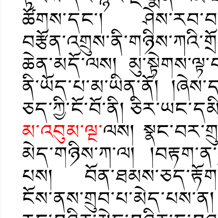
ཚོགས་དང༌། ཤེས་རབ་བསམ་
བརྩོན་འགྲུས་ནི་གཉིས་ཀའི་ག
ཆེན་མདོ་ལས། མུ་སྟེགས་ལྟ་
ནི་ཡོད་པ་མ་ཡིན་ནོ། །ཞེས
ཅད་ཀྱི་ངོ་བོ་ནི། ཅིར་ཡང་
མ་འབུམ་ལྔ་
ལས། སྣང་བར་གྲུ
མེད་གཉིས་ཀ་ལ། །བརྟག་ན་ས
པས། བོན་ཐམས་ཅད་རྟོག
ངོས་ནས་གྲུབ་པ་མེད་པས་ན