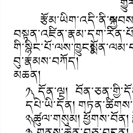
གྱུ
རྩོམ་ཡིག་འདི་ནི་ྋསྐྱབས་ར
བསྟན་འཛིན་རྣམ་དག་རིན་པ
གི་སྙིང་པོ་ལས་ཁྱུངཿསྨོན་
བུ་རྣམས་བཀོད།
མཆན།
༡༽ དོན་ལྔ། བོན་ཅན་གྱི་ད
དཔེ་ཡི་དོན། གཏན་ཚིགས་ཀྱ
༢༽ ཚུལ་གསུམ། ཕྱོགས་བོན། ར
༣༽ གནས་ཆེན་བཅུ་བདུན། 