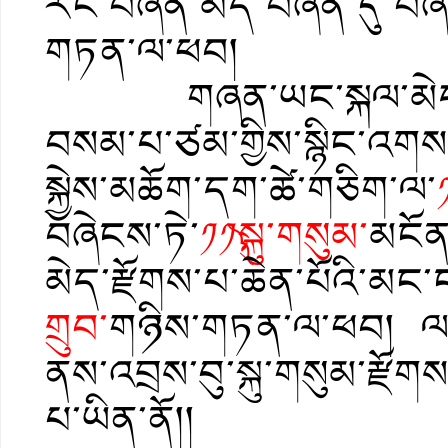
རང་བཞིན་མེད་བཞིན་དུ་བཞག
གཏན་ལ་ཕབ།
གཞན་ཡང་སྐལ་མེད་ཕལ་
བསམ་པ་ཙམ་གྱིས་སྙིང་འགས་པ
སྐྱེས་མཆོག་དག་ཚེ་གཅིག་ལ་
བཞེངས་ཏེ་
༡༡༽སྐུ་གསུམ་
མངོན་
མེད་རྫོགས་པ་ཆེན་པོའི་མང་
གྲུབ་
གཉིས་གཏན་ལ་ཕབ། ལ
ནས་འབྲས་བུ་སྐུ་གསུམ་རྫོགས
པ་ཡིན་ནོ།།