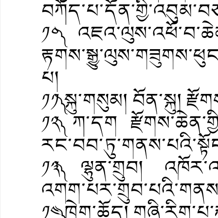
བཀོད་པ་དོན་གྱི་འབུམ་བཅ
༡༠༽ འཇའ་ལུས་འཕོ་བ་ཆེན
རྟགས་སྒྱུ་ལུས་གཟུགས་ཕུ
པ།
༡༡༽ སྐུ་གསུམ། བོན་སྐུ། རྫོགས་
༡༢༽ ཀ་དག རྫོགས་ཆེན་ག
རང་བབ་ཏུ་གནས་པའི་སྟོ
༡༣༽ ལྷུན་གྲུབ། འཁོར་
འགག་པར་གྲུབ་པའི་གནས་
༡༤༽ ཁྲེག་ཆོད། གཞི་རིག་པ