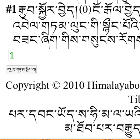
#1
རྒྱབ་སྐྱོར་བྱེད།
(
0
)
ངོ་རྒོལ་བྱེ
འབེལ་གཏམ་ལུང་གི་སྙྀང་པོའི་
བཟང་ཞིག་གིས་གསུངས་རོགས་
1
དཔྱད་གཏམ་སྤེལ་བ།
Copyright © 2010
Himalayab
Ti
པར་དབང་ཡོད་ས་ཧི་མ་ལ་ཡའི་
མ་ཐོབ་པར་བརྒྱུ