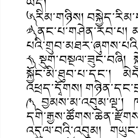
ཡོད།
༦༽ རིམ་གཉིས། བསྐྱེད་རིམ
༧༽ ནང་པ་གཤེན་རབ་པ། མ
པའི་གྲུབ་མཐར་ཞུགས་པ
༨༽ སྡུག་བསྔལ་ཟུང་བཞི། ས
སྐྱོང་མི་ཐུབ་པ་དང༌། མ
འཕྲད་དྭོགས། གཉེན་དང་བྲ
༩༽ བྱམས་མ་འབུམ་ལྔ༌།
དགེ་རྒྱས་ཚོགས་ཆེན་རྫོ
འདུལ་བའི་འབུམ། གཡུང་ད