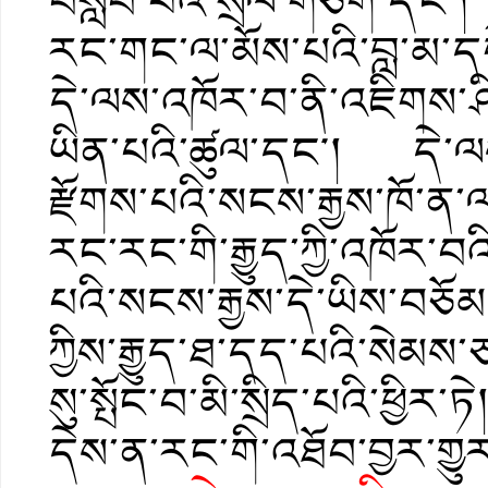
བསླབ་པའི་སྲོལ་གཅིག་དང༌།
རང་གང་ལ་མོས་པའི་བླ་མ་ད
དེ་ལས་འཁོར་བ་ནི་འཇིགས་ཤ
ཡིན་པའི་ཚུལ་དང༌། དེ་ལས་
རྫོགས་པའི་སངས་རྒྱས་ཁོ
རང་རང་གི་རྒྱུད་ཀྱི་འཁོར་བ
པའི་སངས་རྒྱས་དེ་ཡིས་བཅོམ
ཀྱིས་རྒྱུད་ཐ་དད་པའི་སེམས
སུ་སྤོང་བ་མི་སྲིད་པའི་ཕྱིར
དེས་ན་རང་གི་འཐོབ་བྱར་གྱུར