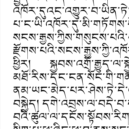
འཁོར་དུའང་འགྱུར་བ་ཡིན་ཏེ།
པ་ང་ཡི་འཁོར་དུ་མི་གཏོག
སངས་རྒྱས་ཀྱིས་གསུངས་པའི་
རྫོགས་པའི་སངས་རྒྱས་ཀྱི་འ
ཕྱིར། སྐྱབས་འགྲོ་རྒྱུད་ལ་
མཐོ་རིས་དང་ངན་སོང་གི་ག
ནམ་ཡང་མེད་པར་ཤེས་ཏེ་དེ་
བསྐྱེད། དགེ་འབྲས་ལ་བདེ་བ་
བའི་ཚུལ་ལ་དངོས་སྟོབས་རིག