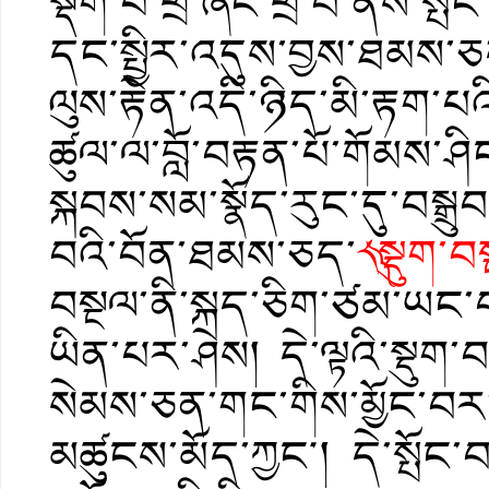
སྡིག་པ་ཕྲ་ཞིང་ཕྲ་བ་ནས་སྤང
དང་སྤྱིར་འདུས་བྱས་ཐམས
ལུས་རྟེན་འདི་ཉིད་མི་རྟག་
ཚུལ་ལ་བློ་བརྟན་པོ་གོམས་ཤིང
སྐབས་སམ་སྣོད་རུང་དུ་བསྒྲ
བའི་བོན་ཐམས་ཅད་
༨༽སྡུག་
བསྔལ་ནི་སྐད་ཅིག་ཙམ་ཡང་
ཡིན་པར་ཤེས། དེ་ལྟའི་སྡུག
སེམས་ཅན་གང་གིས་མྱོང་བར་ག
མཚུངས་མོད་ཀྱང༌། དེ་སྤོ