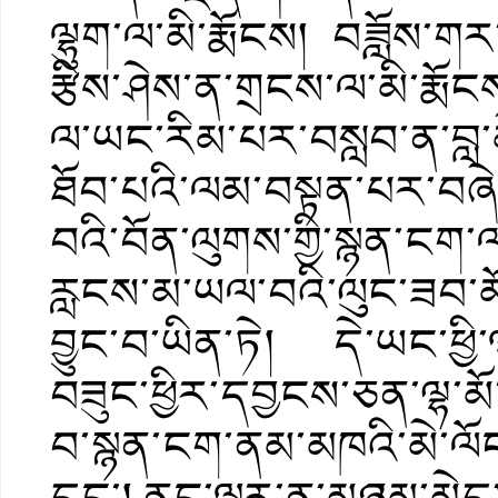
ལྷུག་ལ་མི་རྨོངས། བཟློས་ག
རྩིས་ཤེས་ན་གྲངས་ལ་མི་རྨོ
ལ་ཡང་རིམ་པར་བསླབ་ན་བླ་
ཐོབ་པའི་ལམ་བསྟན་པར་བཞེ
བའི་བོན་ལུགས་གྱི་སྙན་ངག་ལ
རླངས་མ་ཡལ་བའི་ལུང་ཟབ་མོ
བྱུང་བ་ཡིན་ཏེ། དེ་ཡང་ཕྱི་ལ
བཟུང་ཕྱིར་དབྱངས་ཅན་ལྷ་མོ་
བ་སྙན་ངག་ནམ་མཁའི་མེ་ལོང་
དང་། ནང་ལྟར་ན་མཉམ་མེད་རྒ