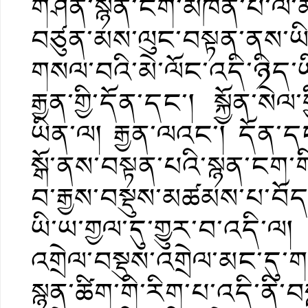
གཤེན་སྙན་ངག་མཁན་པོ་ལ་མཚ
བཙུན་མས་ལུང་བསྟན་ནས་ཡི་
གསལ་བའི་མེ་ལོང་འདི་ཉིད་ཡ
རྒྱན་གྱི་དོན་དང་། སྐྱོན་སེལ
ཡིན་ལ། རྒྱན་ལའང་། དོན་དང་
སྒོ་ནས་བསྟན་པའི་སྙན་ངག་
བ་རྒྱས་བསྡུས་མཚམས་པ་བོད
ཡི་ཡ་གྱལ་དུ་གྱུར་བ་འདི་ལ
འགྲེལ་བསྡུས་འགྲེལ་མང་དུ་
སྙན་ཚིག་གི་རིག་པ་འདི་ནི་