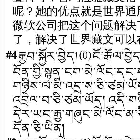
呢？她的优点就是世界通
微软公司把这个问题解决
了，解决了世界藏文可以
#4
རྒྱབ་སྐྱོར་བྱེད།
(
0
)
ངོ་རྒོལ་བྱེ
བོན་གྱི་སྙན་ངག་མེ་ལོང་དང་
གཉིས་ལ་མི་འདྲ་ས་ཅི་ཙམ་ཡོ
འབྲེལ་བ་ཅི་ཙམ་ཡོད། འདི་གཉ
དེར་ཡང་རྒྱ་གཞུང་མེ་ལོང་མ
དོན་ཅི་ཡིན།