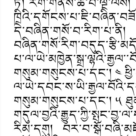
ཏེ། རིག་གནས་ཆེ་བ་ལྔ་ལས། 
ཁྲིའི་དགོངས་པ་ཇི་བཞིན་བ
དེ་བཞིན་གསོ་བ་རིག་པ་ནི། ཡ
བཞིན་གསོ་རིག་བདུད་རྩི་མད
པ་ལ་ཡེ་མཁྱེན་སྒྲ་ལྷའི་རྒྱལ
གསུམ་གསུངས་པ་དང་། ༤ ཕྱི་
ལ་ཡེ་དབང་ས་ཡི་རྒྱལ་བོའི་
གསུམ་གསུངས་པ་དང་། ༥ ཐུ
གདུལ་བྱའི་རྒྱུད་ཀྱི་སྤང་
རིམ་དགུ། བར་བ་སྒོ་བཞི་མཛ