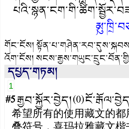
པའི་སྙན་ངག་གི་ཚིག་སྦྱོར་
༼མུ་ཁྲི
གོང་ངོས།
སྟོན་པ་གཤེན་རབ་དུས་སྐབས་
འོག་ངོས།
སངས་རྒྱས་གཡུང་དྲུང་བོན་ག
དཔྱད་གཏམ།
1
#5
རྒྱབ་སྐྱོར་བྱེད།
(
0
)
ངོ་རྒོལ་བྱེ
希望所有的使用藏文的都
叠符号，喜玛拉雅藏文楷