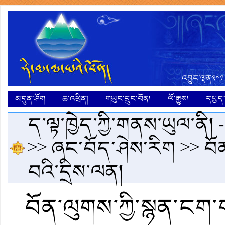
འབྱུང་ལྡན༣༠༡
མདུན་ཤོག
ཆ་འཕྲིན།
གཡུང་དྲུང་བོན།
ལོ་རྒྱུས།
དཔྱད་ག
ད་ལྟ་ཁྱེད་ཀྱི་གནས་ཡུལ་ནི། 
>>
ཞང་བོད་ཤེས་རིག
>> བོ
བའི་དྲིས་ལན།
བོན་ལུགས་ཀྱི་སྙན་ངག་