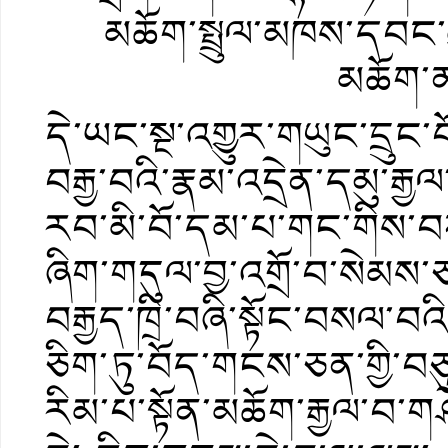
མཆོག་སྤྲུལ་མཁས་དབང་
མཆོག་
དེ་ཡང་སྔ་འགྱུར་གཡུང་དྲུང་བ
བརྒྱ་བའི་རྣམ་འདྲེན་དམུ་རྒྱ
རབ་མི་བོ་དམ་པ་གང་གིས་བཀའ་བ
ཞིག་གདུལ་བྱ་འགྲོ་བ་སེམས
བརྒྱད་ཁྲི་བཞི་སྟོང་བསལ་བ
ཅིག་ཏུ་བོད་གངས་ཅན་གྱི་བ
རིམ་པ་སྟོན་མཆོག་རྒྱལ་བ་