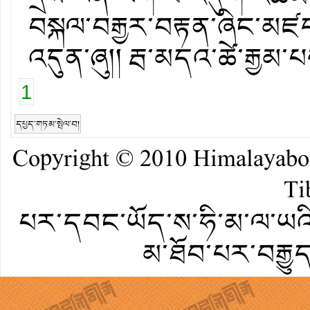
བསྐལ་བརྒྱར་བརྟན་ཞིང་མཛད་འ
འདུན་ཞུ།། རྦ་མདའ་ཚེ་རྒྱམ་
1
དཔྱད་གཏམ་སྤེལ་བ།
Copyright © 2010
Himalayab
Ti
པར་དབང་ཡོད་ས་ཧི་མ་ལ་ཡའི་
མ་ཐོབ་པར་བརྒྱུ