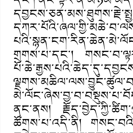
དབྱངས་ཅན་མས་ཐུགས་རྗེ་སྤ
དཀར་པོའི་ཞལ་གྱི་མཆེ་བ་
པའི་སྙན་ངག་རིན་ཆེན་མེ་ལོང
གྲགས་པ་དང་། གསང་བ་ལྟར་ན
པོ་ཆེ་རྒྱས་པའི་ཆེད་དུ་དབྱ
ལྗགས་མཆིལ་ལས་བྱུང་ཚུལ་བ
མེ་ལོང་ཞེས་བྱ་བ་བསྡུས་པ་བ
ནང་ནས། རྗོད་བྱེད་ཀྱི་ཚིག་
ཚོགས་པ་འདི་ནི། གསང་བའི་