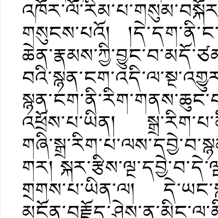
འཁོར་ལོ་རིམ་པ་གསུམ་བསྐོར་ནས
གསུངས་པའོ། །དེ་དག་ནི་ང་
ཆེན་རྣམས་ཀྱི་བྱུང་བ་མདོ་
བའི་སྙན་ངག་འདི་ལ་སྔ་འགྱུར
སྙན་ངག་ནི་རིག་གནས་ཆུང་བ་
འཕྲོས་པ་ཡིན། སྒྲ་རིག་པ་ནི
གཞི་སྒྲ་རིག་པ་ལས་དབྱེ་བ་སྙ
གར། སྐར་རྩིས་ལྔ་དབྱེ་བ་དེ་
གྲགས་པ་ཡིན་ལ། དེ་ཡང་སྙན
མངོན་བརྗོད་ཤེས་ན་མིང་ལ་མི