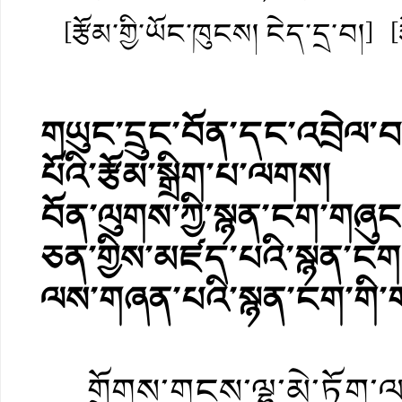
[རྩོམ་གྱི་ཡོང་ཁུངས། ངེད་དྲ་བ།]
[
གཡུང་དྲུང་བོན་དང་འབྲེལ་བའ
པོའི་རྩོམ་སྒྲིག་པ་ལགས།
བོན་ལུགས་ཀྱི་སྙན་ངག་གཞུང་
ཅན་གྱིས་མཛད་པའི་སྙན་ངག་
ལས་གཞན་པའི་སྙན་ངག་གི་ག
གྲོགས་གངས་ལྷ་མེ་ཏོག་ལགས