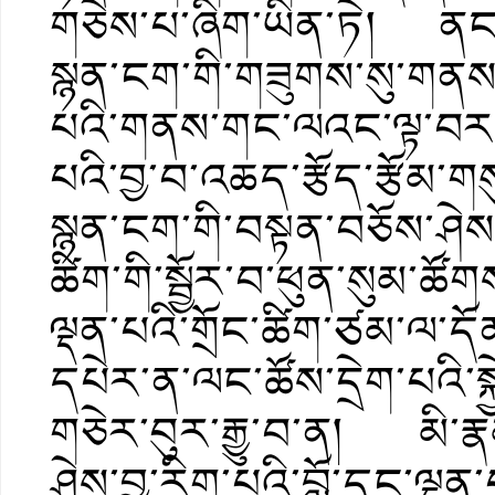
གཅེས་པ་ཞིག་ཡིན་ཏེ། ནང་
སྙན་ངག་གི་གཟུགས་སུ་གནས་
པའི་གནས་གང་ལའང་ལྟ་བར་བྱེ
པའི་བྱ་བ་འཆད་རྩོད་རྩོམ་ག
སྙན་ངག་གི་བསྟན་བཅོས་ཤེས་མི་
ཚིག་གི་སྦྱོར་བ་ཕུན་སུམ་ཚོ
ལྡན་པའི་གྲོང་ཚིག་ཙམ་ལ་དོ
དཔེར་ན་ལང་ཚོས་དྲེག་པའི་སྐ
གཅེར་བུར་རྒྱུ་བ་ན། མི་རྣ
ཤེས་བྱ་རིག་པའི་བློ་དང་ལྡན