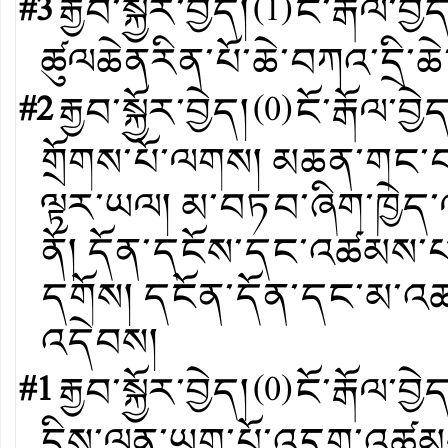
#3
རྒྱབ་སྐྱོར་བྱེད།
(
1
)
ངོ་རྒོལ་བྱེ
ཚུལཆེནརིན་པོ་ཆེ་བཀའ་དྲི་ཆེ
#2
རྒྱབ་སྐྱོར་བྱེད།
(
0
)
ངོ་རྒོལ་བྱེ
གྲོགས་པོ་ལགས། མཆན་གང་
ལྟར་ཡལ། མ་བཏབ་ཞིག་ཁྱེད་ལ
ནོ། དོན་དངོས་དང་འཚམས་པ་
དགོས། དངོན་དོན་དང་མ་འཚ
འདེབས།
#1
རྒྱབ་སྐྱོར་བྱེད།
(
0
)
ངོ་རྒོལ་བྱེ
དྲིས་ལན་ཡག་པོ་འདུག་འཚམས་འ