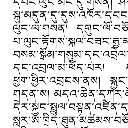
དབང་ལུང་མང་དུ་གསན། ཤར་སྐ
སྐུ་མདུན་དུ་དུས་འཁོར་དབ
ལུང་ལ་གསན། དགུང་ལོ་བཅོ་ལ
པ་ལུང་རྟོགས་སྐལ་བཟང་རྒྱ་
བསམ་སྒོམ་གསུམ་དང་འབྲེལ
དང་འབྲལ་མ་ཕོད་པར། དགུང་
ཕྱག་ཕྱིར་འབྲངས་ནས། སྐྱང་
གདན་ས། མདའ་ཆེན་དཀར་མོ་རི
དེར་སྐྱང་སྤྲུལ་བསྟན་འཛིན་
སླར་ཨ་ཁྲིད་ཐུན་མཚམས་བཅོ