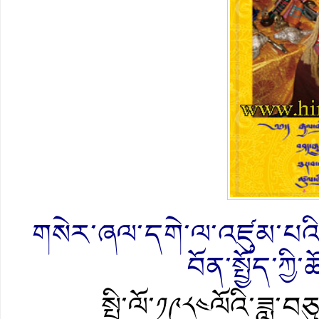
གསེར་ཞལ་དགེ་ལ་འཛུམ་པའི
བོན་སྤྱོད་ཀྱ
སྤྱི་ལོ་༡༩༨༤ལོའི་ཟླ་བཅུ