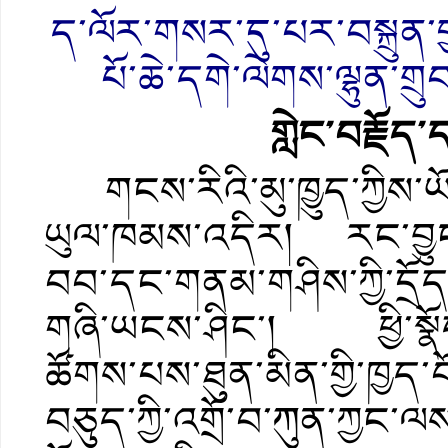
ད་ལོར་གསར་དུ་པར་བསྐྲུན་
པོ་ཆེ་དགེ་ལེགས་ལྷུན་གྲ
གླེང་བརྗོད
གངས་རིའི་མུ་ཁྱུད་ཀྱིས་ཡོ
ཡུལ་ཁམས་འདིར། རང་བྱུང
བབ་དང་གནམ་གཤིས་ཀྱི་དྲོད་གྲ
གཞི་ཡངས་ཤིང་། ཕྱི་སྣོད་
ཚོགས་པས་ཐུན་མིན་གྱི་ཁྱ
བཅུད་ཀྱི་འགྲོ་བ་ཀུན་ཀྱང་ལས