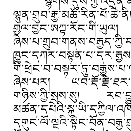
སྙིགས་དུས་ཀྱི་འདྲེན་མཆོ
ལྷུན་གྲུབ་རྒྱ་མཚོ་རིན་པོ་ཆ
གྱལ་བྱང་ཨཀྟ་རོང་གི་ཡུལ། ར
ཞེས་པ་གྲུབ་གནས་བརྒྱད་ཀྱི
ཁྱུང་དཀར་བསྟན་པ་དར་རྒྱས་
གི་ཕྲེང་བ་བསྟར་ཏུ་བརྒྱུས་པ
ཞེས་པར། ཡབ་རྡོ་རྗེ་ཐར་ད
གཉིས་ཀྱི་སྲས་སུ། རབ་བྱུང་བ
མཚན་དཔེའི་སྐུ་ཡི་དཀྱིལ་འ
དགུང་ལོ་ལྔའི་སྟེང་བོན་བར