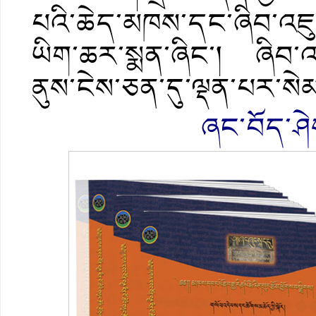
པའི་ཆེད་མཁས་དང་ཞིབ་འཇ
ཡིག་ཆར་སྨན་ཞིང་། ཞིབ་འཇ
ནུས་ངེས་ཅན་དུ་ལྡན་པར་སེམ
ཞང་བོད་ཤེ