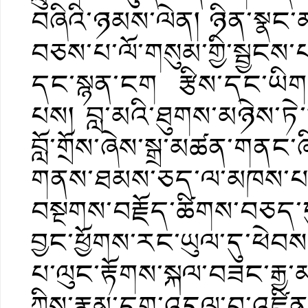
བཞིའི་ཉམས་ལེན། ཉིན་སྣང
བཅས་པ་ལོ་གསུམ་གྱི་སྦྱང
དང་སྙན་ངག རྩིས་དང་ཡིག
པས། བླ་མའི་ཐུགས་མཉེས་ཏེ
བློ་གྲོས་ཞེས་སྒྲ་མཚན་གནང་
གནས་ཐམས་ཅད་ལ་མཁས་པ་ཡི
བསྔགས་བརྗོད་ཚིགས་བཅད་དུ
བྱང་ཕྱོགས་རང་ཡུལ་དུ་ཕེབས
པ་ལུང་རྟོགས་སྐལ་བཟང་རྒྱ་
ཀྱིས་རྣམ་དག་འདུལ་བ་འཛིན