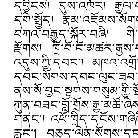
དབྱིངས། དུས་འཁོར། རྒྱལ་བ
དགེ་སྤྱོད། རྣམ་འཇོམས་སོག
བཀའ་བརྒྱུད་སྐོར་བཞི། གེ་
རྫོགས། ཁྲོ་བོ་ངོ་མཚར་རྒྱ
འདུས་ཀྱི་དབང་། མཁའ་འགྲོ་
དབང་སོགས་དབང་ལུང་ཟབ་ཁ
ནས་སོ་བྱང་སྔགས་གསུམ་ག
ཀུན་བཟང་བློ་གྲོས་རྒྱ་མཚོ་
གནང་། འཕོ་ཁྲིད་དངོས་གཞིའ
རླུང་། བཅུད་ལེན་སོགས་དང