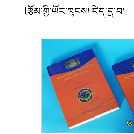
[རྩོམ་གྱི་ཡོང་ཁུངས། ངེད་དྲ་བ།]