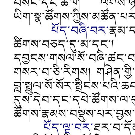
བསང་དང་ཆོ་ག ལེགས་ཉེས་
ཡིག་སྣ་ཚོགས་ཀྱིས་མཚོན་པ
པོད་བཞི་བར་
རྣམ་
ཚིགས་བཅད་དུ་མ་དང་། སྤ
དབྱངས་གསལ་སོ་བཞི་ཚང་བའ
གསར་བ་ཅི་རིགས། གཤེན་གྱི
བླ་སྤྲུལ་སོ་སོར་སྤྲིངས་པ
དུས་དེབ་དང་དཔེ་ཚོགས་ལ་ཕུ
ཚོགས་རྣམས་བསྡུས་པར་བྱས་
པོད་ལྔ་བར་
ཐར་བ་དོན་