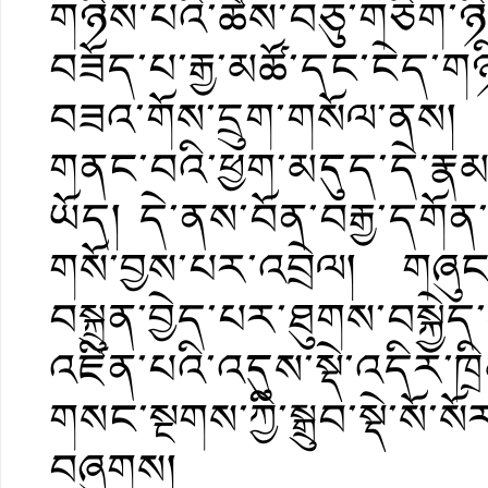
གཉིས་པའི་ཚེས་བཅུ་གཅིག་ཉིན།
བཟོད་པ་རྒྱ་མཚོ་དང་ངེད་གཉིས
བཟའ་གོས་དྲུག་གསོལ་ནས། པ
གནང་བའི་ཕྱག་མདུད་དེ་རྣམ
ཡོད། དེ་ནས་བོན་བརྒྱ་དགོན་ས
གསོ་བྱས་པར་འབྲེལ། གཞུང
བསྐྲུན་བྱེད་པར་ཐུགས་བསྐྱ
འཛིན་པའི་འདུས་སྡེ་འདིར་ཁྲ
གསང་སྔགས་ཀྱི་སྒྲུབ་སྡེ་སོ་
བཞུགས།