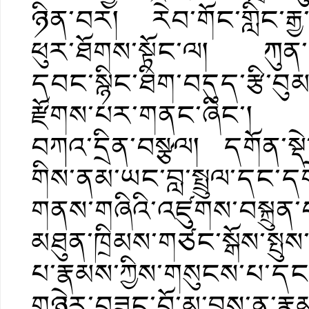
ཉིན་བར། རེབ་གོང་གླིང་རྒ
ཕུར་ཐོགས་སྟོང་ལ། ཀུན་
དབང་སྙིང་ཐིག་བདུད་རྩི་
རྫོགས་པར་གནང་ཞིང་། ཁོ་བ
བཀའ་དྲིན་བསྩལ། དགོན་སྡེ
གིས་ནམ་ཡང་བླ་སྤྲུལ་དང་དག
གནས་གཞིའི་འཛུགས་བསྐྲུ
མཐུན་ཁྲིམས་གཙང་སྒོས་སྤུས་ཀ
པ་རྣམས་ཀྱིས་གསུངས་པ་དང
གཉེར་བཟང་བོ་མ་བྱས་ན་རྣམ་