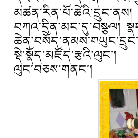
མཚན་རིན་པོ་ཆེའི་དྲུང་ནས
བཀའ་དྲིན་མང་དུ་བསྩལ། སྣ
ཆེན་བསོད་ནམས་གཡུང་དྲུང་ག
སྡེ་སྣོད་མཛོད་རྩའི་ལུང་། 
ལུང་བཅས་གནང་།