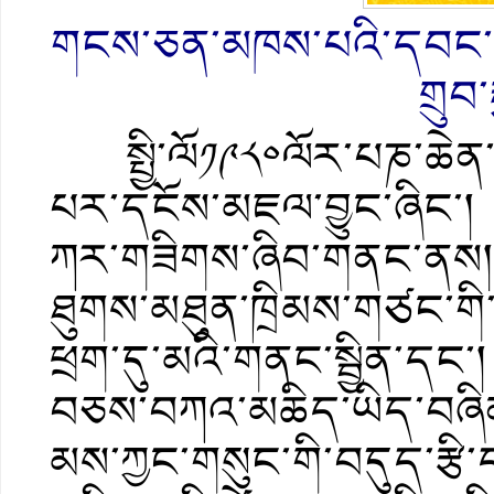
གངས་ཅན་མཁས་པའི་དབང་པོ་སྐ
གྲུབ
སྤྱི་ལོ༡༩༨༠ལོར་པཎ་ཆེན་
པར་དངོས་མཇལ་བྱུང་ཞིང་། པ
ཀར་གཟིགས་ཞིབ་གནང་ནས། 
ཐུགས་མཐུན་ཁྲིམས་གཙང་གི་དག
ཕྲག་དུ་མའི་གནང་སྦྱིན་དང
བཅས་བཀའ་མཆིད་ཡིད་བཞིན་ནོར་
མས་ཀྱང་གསུང་གི་བདུད་རྩི་ད