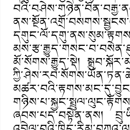
བའི་བཤེས་གཉེན་བོན་བརྒྱ་
ནས་སྔོན་འགྲོ་བསགས་སྦྱངས
དགུང་ལོ་དགུ་ནས་སུམ་རྟ
མས་རྩ་རྒྱུད་གསང་བ་བསེན་ཐ
མོ་སོགས་རྒྱུད་སྡེ། སྒྲུབ་སྐ
ཀྱི་ཤེས་རབ་སོགས་ཡོན་ཏན་
མཚར་བའི་རྟགས་མང་དུ་བྱུང
གཉིས་པ་སྐྱང་སྤྲུལ་ལུང་རྟོག
ཞབས་པད་བསྟེན་ནས། བྲུ་ཡ
འབྲེལ་བའི་ཁྲིད་རིམ་བཀའ་ལུ