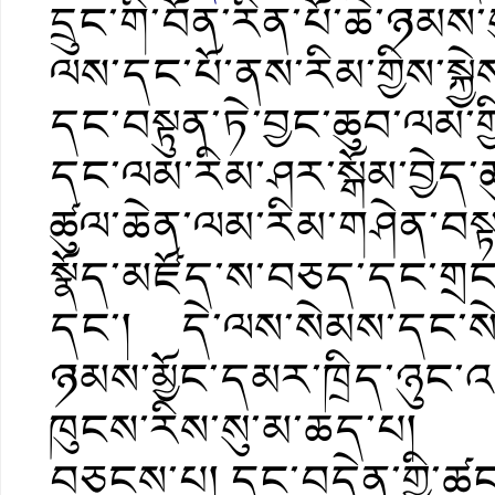
དྲུང་གི་བོན་རིན་པོ་ཆེ་ཉམ
ལས་དང་པོ་ནས་རིམ་གྱིས་སྐྱེས་
དང་བསྟུན་ཏེ་བྱང་ཆུབ་ལམ་
དང་ལམ་རིམ་ཤར་སྒོམ་བྱེད་
ཚུལ་ཆེན་ལམ་རིམ་གཤེན་བསྟན་
སྣོད་མཛོད་ས་བཅད་དང་གྲངས་
དང་། དེ་ལས་སེམས་དང་སེ
ཉམས་མྱོང་དམར་ཁྲིད་ཉུང་འད
ཁུངས་རིས་སུ་མ་ཆད་པ། བརྗོ
བཅངས་པ། དྲང་བདེན་གྱི་ཚངས