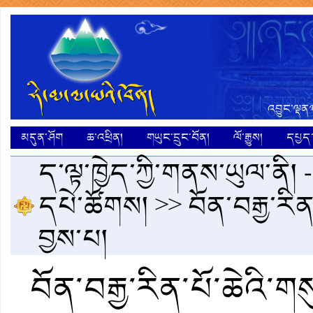
འབྱུང་ལྡན༣
མདུན་ཤོག
ཆ་འཕྲིན།
གཡུང་དྲུང་བོན།
ལོ་རྒྱུས།
དཔྱད་ག
ད་ལྟ་ཁྱེད་ཀྱི་གནས་ཡུལ་ནི། 
དཔེ་ཚོགས།
>> བོན་བརྒྱ་རིན
བྱས་པ།
བོན་བརྒྱ་རིན་པོ་ཆེའི་