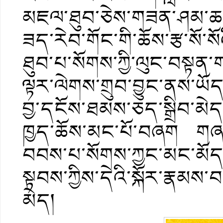
མཇལ་ཐུབ་ཅེས་གཟན་ཤམ་ཆ་ཚང
ཟད་རེབ་གོང་གི་ཆོས་རྩ་སོ་
ཐུབ་པ་སོགས་ཀྱི་ལུང་བསྟན་
ལྟར་ལེགས་གྲུབ་བྱུང་ནས་ཡོ
བྱ་དངོས་ཐམས་ཅད་སྒྲིབ་མེད
ཁྱད་ཆོས་མང་པོ་བཞག གཞན
བབས་པ་སོགས་ཀྱང་མང་མོད། 
སྟབས་ཀྱིས་དེའི་སྐོར་རྣམས་བ
མེད།