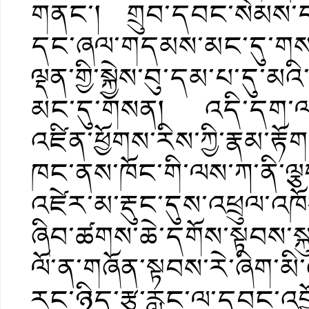
གནང་། གྲུབ་དབང་སེམས་དཔའ
དང་ཞལ་གདམས་མང་དུ་ག
ལྡན་གྱི་སྐྱེས་བུ་དམ་པ་ད
མང་དུ་གསན། འདི་དག་ལ་བར
འཛིན་ཕྱོགས་རིས་ཀྱི་རྣམ་
ཁང་ནས་ཁོང་གི་ལས་ཀ་ནི་ལྕགས
འཛེར་མ་རྡུང་དུས་འཕྲུལ་འ
ཞིབ་ཚགས་ཆེ་དགོས་སྟབས་སྐུ
ལོ་ན་གཞོན་སྟབས་རེ་ཞིག་མ
རང་ཉིད་རྩ་རླུང་ལ་དབང་འབྱོ