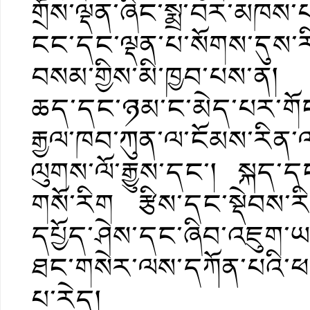
གྲོས་ལྡན་ཞིང་སྨྲ་བར་མཁས
ངང་དང་ལྡན་པ་སོགས་དུས་རིམ་
བསམ་གྱིས་མི་ཁྱབ་པས་ན། བོ
ཆད་དང་ཉམ་ང་མེད་པར་གོང
རྒྱལ་ཁབ་ཀུན་ལ་ངོམས་རིན་
ལུགས་ལོ་རྒྱུས་དང་། སྐད་ད
གསོ་རིག རྩིས་དང་སྡེབས་ར
དཔྱོད་ཤེས་དང་ཞིབ་འཇུག་ཡང་ད
ཐང་གསེར་ལས་དཀོན་པའི་ཕན་
པ་རེད།