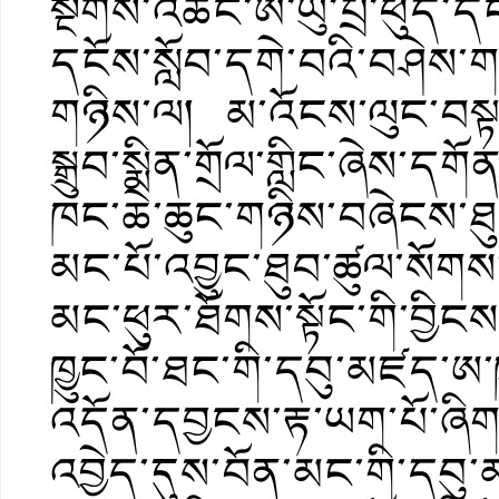
སྔགས་འཆང་ཨ་ཡུ་པྲ་ཕུད་དང་
དངོས་སློབ་དགེ་བའི་བཤེས
གཉིས་ལ། མ་འོངས་ལུང་བསྟ
སྒྲུབ་སྨིན་གྲོལ་གླིང་ཞེས་
ཁང་ཆེ་ཆུང་གཉིས་བཞེངས་ཐུབ་
མང་པོ་འབྱུང་ཐུབ་ཚུལ་ས
མང་ཕུར་ཐོགས་སྟོང་གི་བྱིངས
ཁྱུང་བོ་ཐང་གི་དབུ་མཛད་ཨ་ཁ
འདོན་དབྱངས་རྟ་ཡག་པོ་ཞིག
འབྱེད་དུས་བོན་མང་གི་དབུ