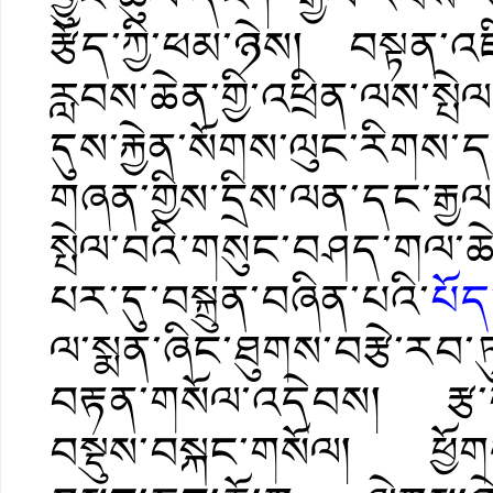
རྩོད་ཀྱི་ཕམ་ཉེས། བསྟན་འཛ
རླབས་ཆེན་གྱི་འཕྲིན་ལས་སྤ
དུས་རྐྱེན་སོགས་ལུང་རིགས་
གཞན་གྱིས་དྲིས་ལན་དང་རྒྱལ་
སྤེལ་བའི་གསུང་བཤད་གལ་ཆ
པར་དུ་བསྐྲུན་བཞིན་པའི་
པོད
ལ་སྨན་ཞིང་ཐུགས་བརྩེ་རབ་ཏུ
བརྟན་གསོལ་འདེབས། རྩ་ག
བསྡུས་བསྐང་གསོལ། ཕྱོགས