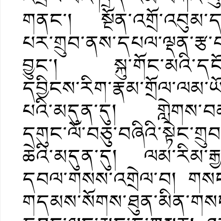
གནང་། སྔོན་འགྲོ་འབུམ་ད
པར་གྲུབ་ནས་དཔལ་ལྡན་རྩ་བ
བྱུང་། སྐུ་གོང་མའི་དངོས
དབྱིངས་རིག་རྣམ་གྲོལ་ལམ་ཡ
པའི་མདུན་དུ། གླེགས་བམ་བ
དགུང་ལོ་བཅུ་བཞིའི་སྟེང་ག
ཆེའི་མདུན་དུ། ལམ་རིམ་རྒ
དབལ་གསས་འགྲེལ་བ། གསང་ས
གདམས་སོགས་ཐུན་མིན་གསང་ས