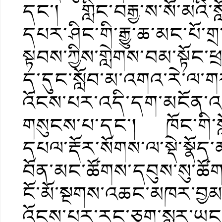
དང་། གླིང་བརྒྱ་ས་སོ་མའི་
དཔར་ཤིང་གི་རྒྱུ་ཆ་མང་པོ་
སྟབས་ཀྱིས་གླེགས་བམ་སྟོང་
ད་དུང་སློབ་མ་འགའ་རེ་ལ་ག
འོངས་པར་འདི་དག་མངོན་འགྱུ
གསུངས་པ་དང་། ཁོང་གི་སླ
དཔལ་རྡོར་སོགས་ལ་སྡེ་སྣོད
བོན་མང་ཚོགས་དབུས་སུ་ཚོག
ངོ་མོ་སྔགས་འཆང་མཁར་བྱམ
འོངས་པར་རང་ཅག་སླར་ཡང་སྐྱ