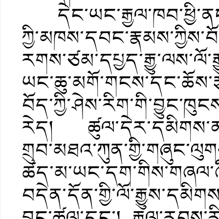
དེང་ཡང་རྒྱལ་ཁབ་ཕྱི་ནང
ཀྱི་མཁས་དབང་རྣམས་ཀྱིས་བོ
རགས་ཙམ་དཔྱད་རྒྱུ་ལས་ལོ་ར
ཡང་ཆུ་མགོ་གངས་དང་ཆོས་རྩ
བོད་ཀྱི་ཤེས་རིག་གི་བྱུང་ཁུ
རེད། ཚུལ་དེར་དམིགས་ནས
གྲུབ་མཐའ་ཀུན་གྱི་གཞུང་ལུ
ཚད་མ་ཡང་དག་གིས་གཞལ་ཞིང
བདེན་དོན་གྱི་ལོ་རྒྱུས་དམིགས
བྱུང་ཚུལ་དང་། རྒྱལ་རབས་རིམ