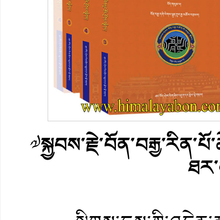
༧
སྐྱབས་རྗེ་བོན་བརྒྱ་རིན་པོ
ཐར་