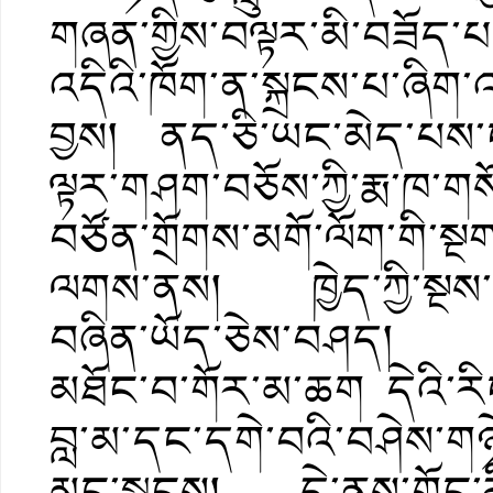
གཞན་གྱིས་བལྟར་མི་བཟོད་
འདིའི་ཁོག་ན་སྐྲངས་པ་ཞིག་
བྱས། ནད་ཅི་ཡང་མེད་པས་ངལ
ལྟར་གཤག་བཅོས་ཀྱི་རྨ་ཁ་ག
བཙོན་གྲོགས་མགོ་ལོག་གི་སྔག
ལགས་ནས། ཁྱེད་ཀྱི་སྔས་མགོ
བཞིན་ཡོད་ཅེས་བཤད། དེ་ནི
མཐོང་བ་གོར་མ་ཆག དེའི་རིང
བླ་མ་དང་དགེ་བའི་བཤེས་གཉ
མང་སྦྱངས། དེ་ནས་གོང་རིམ