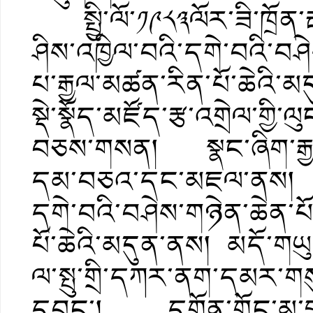
སྤྱི་ལོ་༡༩༨༣ལོར་ཟི་ཁྲོན་ར
ཤིས་འཁྱིལ་བའི་དགེ་བའི་བ
པ་རྒྱལ་མཚན་རིན་པོ་ཆེའི་མད
སྡེ་སྣོད་མཛོད་རྩ་འགྲེལ་ག
བཅས་གསན། སྣང་ཞིག་རྒྱལ་
དམ་བཅའ་དང་མཇལ་ནས། མ
དགེ་བའི་བཤེས་གཉེན་ཆེན་པོ
པོ་ཆེའི་མདུན་ནས། མདོ་གཡུང
ལ་སྤུ་གྲི་དཀར་ནག་དམར་
དབང་། དགོན་གོང་མ་བྱ་འ