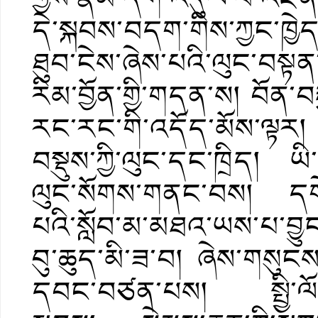
དེ་སྐབས་བདག་གིས་ཀྱང་ཁྱེ
ཐུབ་ངེས་ཞེས་པའི་ལུང་བསྟ
རིམ་བྱོན་གྱི་གདན་ས། བོན་བ
རང་རང་གི་འདོད་མོས་ལྟར
བསྡུས་ཀྱི་ལུང་དང་ཁྲིད། ཡ
ལུང་སོགས་གནང་བས། དགེ་ས
པའི་སློབ་མ་མཐའ་ཡས་པ་བྱུང་
བུ་ཆུད་མི་ཟ་བ། ཞེས་གསུངས
དབང་བཙན་པས། སྤྱི་ལོ་༡