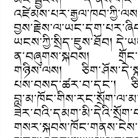
འཛེམས་པར་རྒྱལ་ཁབ་ཀྱི་ལས་
བྱས་རྗེས་ལ་ཡང་དག་པར་ཞིབ་
ཡངས་ཀྱི་སྲིད་ཇུས་ཐོབ། དེ་ཡ
ན་བཞུགས་སྐབས། གྲོང་གས
གཉིས་ལས། ཅིག་ཤོས་དེ་སྐབ
པས་བསད་ཚར་བ་དང་། ཅིག་ཤ
བླ་མ་ཁོང་གིས་རང་སྲོག་ལ་
ཟེར་བའི་དམག་མི་དེའི་སྲོག་
གསར་སྐབས་ཁོང་གནས་ངེས་མ