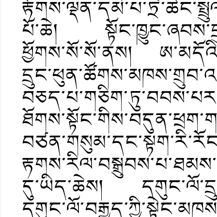
རྟོགས་ལྡན་དམ་པ་ཏྲེ་ཚང་སྤྲུ
པོ་ཆེ། སྟོང་ཁྱུང་ཞབས་དྲུ
ཕྱོགས་སོ་སོ་ནས། ཨ་མདོའི
དྲུང་ཕུན་ཚོགས་མཁས་གྲུབ་འཇ
བཅད་པ་གཅིག་ཏུ་བབས་པར
ཐོགས་སྟོང་གིས་བདུན་ཕྲག་གཅ
བཙན་གསུམ་དང་སྟག་རི་རོང་
རྟགས་རིལ་བསྒྲུབས་པ་ཐམས
དུ་ཡིད་ཆེས། དགུང་ལོ་དྲུག
དགུང་ལོ་བརྒྱད་ཀྱི་སྟེང་མ