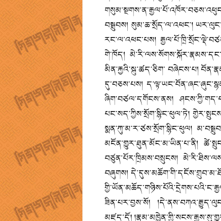
གསུམ་སྔགས་ན་རྒྱལ་པོ་འཁོར་བཅས་འཕུ
བསྒྲུབས། སུམ་ཆ་སྲོད་ལ་འཕང་། ཡར་ལུང་
རང་ལ་འཕང་པས། རྒྱལ་པོ་ཁྲི་སྲོང་ལྡེ་བ
གེ་ཁོད། མེ་རི་ལས་སོགས་སྐོར་རྣམས་དང་། 
མིན་རྐྱའི་སྐུ་ཚད་ཅིག་ བཞེངས་པ། བོན་ར
དུ་བཅས་པས། ད་ལྟ་ཡང་བོན་ཞང་ཞུང་སྙན་ར
ཞིག་བཙལ་དགོངས་ནས། ཤངས་ཀྱི་གད་པ་འགྲ
པང་སད་ཀྱིས་སྲོག་སྙིང་ཕུལ་ཏེ། གྱེར་ས
སྨན་ཀུ་མ་ར་ཙས་སྲོག་སྙིང་ཕུལ། མ་བསྒྲུབ
མངོན་གྱུར་ཐུན་མོང་མ་ཡིན་པ་ནི། ཚེ་ས
བཙུན་པོར་ཁྲིམས་བསྲུངས། མེ་རི་ཐིས་ལས
བཞུགས། དེ་དུས་མཆོག་གི་དངོས་གྲུབ་མ་ཐོབ
གྱི་ཡོན་མཆོད་གཉིས་པོའི་དྲེགས་པའི་ང
ཟིན་པར་བྱས་སོ། །དེ་ནས་བཀའ་རྒྱུད་ལུ
མཛད་དོ། །རྣམ་མཁྱེན་གྱི་སངས་རྒྱས་སུ་ག