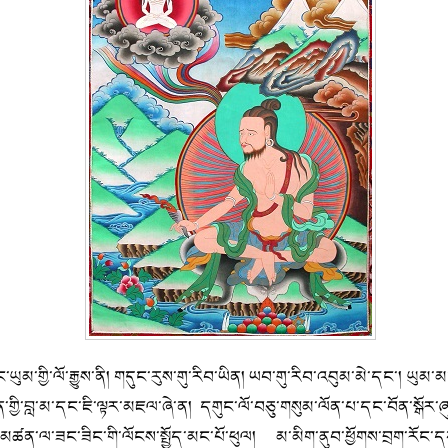
གྱི་ལོ་རྒྱུས་ནི། གདུང་རུས་གུ་རིབ་ཡིན། ཡབ་གུ་རིབ་འབུམ་མེ་དང་། ཡུམ་མང
གྱི་བླ་མ་དང་ཇི་ལྟར་མཇལ་ཞེ་ན། དགུང་ལོ་བཅུ་གསུམ་ལོན་པ་དང་བོན་སྒོར་ཞ
མཚན་ལ་ཟང་ཟིང་གི་ལོངས་སྤྱོད་མང་པོ་ཕུལ། མ་མིག་ནུབ་ཕྱོགས་བྲག་རོང་དཀར