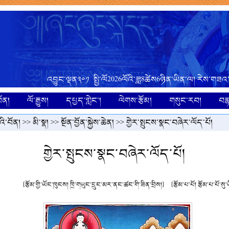
འབྱུང་ལྡན༣༠༡ སྤྱི་ལོ2026ལོའི་ཟླ8ཚེས6ཉིན་ཡིན་ལ། རེས་གཟའ་
ོན།
ལོ་རྒྱུས།
དཔྱད་གླེང་།
ལེགས་རྩོམ།
གསུང་རབ།
བར
ི་བོན།
>>
མི་སྣ།
>>
སྔོན་བྱོན་སྐྱེས་ཆེན།
>> གྱེར་སྤུངས་སྣང་བཞེར་ལོད་པོ།
གྱེར་སྤུངས་སྣང་བཞེར་ལོད་པོ།
[རྩོམ་གྱི་ཡོང་ཁུངས། ཁྲི་གཡུང་དྲུང་མར་ནང་ཚང་གི་ཟིན་བྲིས།]
[རྩོམ་པ་པོ། རྩོམ་པ་པོ་སུ