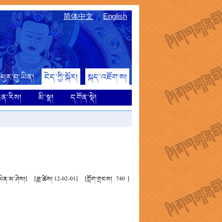
简体中文
English
ཕུར་བུ་ཡིན།
ངེད་ཀྱི་སྐོར།
སྐད་འཇོག་ས།
ྙན་རིས།
མི་སྣ།
དགོན་སྡེ།
་ཡིན་མ་ཤེས།]
[ཟླ་ཚེས། 12-02-01]
[ཀློག་གྲངས།
740
]