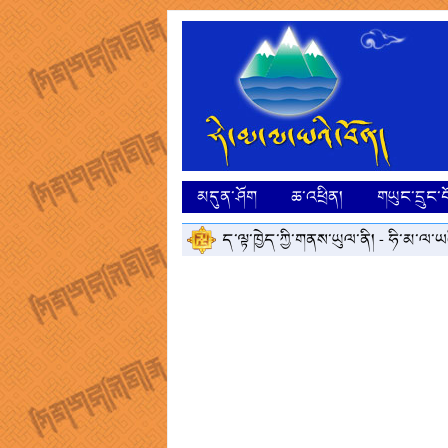
མདུན་ཤོག
ཆ་འཕྲིན།
གཡུང་དྲུང་བ
ད་ལྟ་ཁྱེད་ཀྱི་གནས་ཡུལ་ནི། -
ཧི་མ་ལ་ཡའ