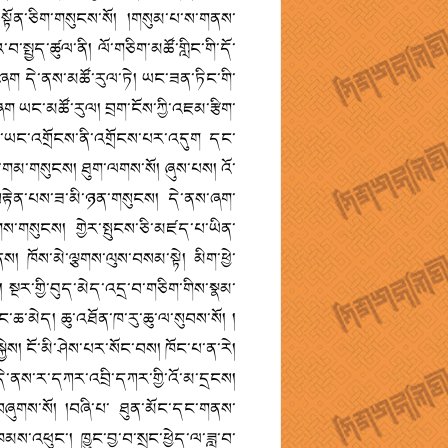
་སྟོན་ཅིག་གསུངས་སོ། །གསུམ་པ་ས་གནས་
སྤྱད་ཚུལ་ནི། ལོ་གཅིག་མཚོ་གླིང་གི་དོ་
་བཞག དེ་ནས་མཚོ་རུལ་ཏེ། ཡང་ཟན་ཏིང་གི་
ག ཡང་མཚོ་རུལ། བྲག་ངོས་ཀྱི་འཇམ་རྩིག་
མ་ཡང་འགྲོངས་ནི་འགྲོངས་པར་འདུག དང་
ག་གམ་གསུངས། ཐུག་ལགས་སོ། ཞུས་པས། འོ་
ས་བརྟེན་པས་ཟ་མི་ཉན་གསུངས། དེ་ནས་ཞག་
གས་གསུངས། གྱེར་སྤུངས་ཅི་མཛད་པ་ཡིན་
ནས། ཁོས་མེ་ལྕགས་ལུས་བསམ་སྟེ། མིག་ཕྱེ་
 སྔར་གྱི་བུད་མེད་འདྲ་བ་གཅིག་གིས་སྣམ་
་ཆ་མེད། ཆུ་འཐོན་ཁ་རུ་ཆུ་ལ་སུབས་སོ། །
ྱེས། ངོ་མི་ཤེས་པར་སོང་བས། ཁོང་པ་ན་རེ།
 དེ་ནས་ར་དཀར་འབྲི་དཀར་གྱི་འོ་མ་དྲངས།
མ་བཞུགས་སོ། །བཞི་པ་ ཐུན་མོང་དང་གནས་
་འཕུང་། ཁྱུང་བྱ་བ་སྲང་ཕྱེད་ལ་ཟླ་བ་