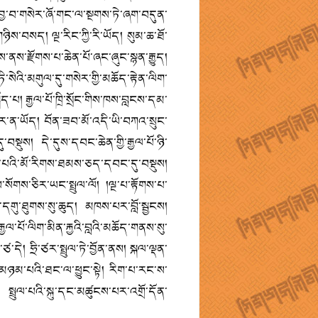
ྱ་བ་གསེར་ཞོ་གང་ལ་སྔགས་ཏེ་ཞག་བདུན་
ིས་བསད། ལྔ་རིང་ཀྱི་རི་ཡོད། སུམ་ཆ་ཐོ་
་ནས་རྫོགས་པ་ཆེན་པོ་ཞང་ཞུང་སྙན་རྒྱུད།
ི་སེའི་མགུལ་དུ་གསེར་གྱི་མཆོད་རྟེན་ལིག་
ད་པ། རྒྱལ་པོ་ཁྲི་སྲོང་གིས་ཁས་བླངས་དམ་
ུར་ན་ཡོད། བོན་ཟབ་མོ་འདི་ཡི་བཀའ་སྲུང་
ྡུས། དེ་དུས་དབང་ཆེན་གྱི་རྒྱལ་པོ་ཉི་
ྲིད་པའི་མོ་རིགས་ཐམས་ཅད་དབང་དུ་བསྡུས།
ས་སོགས་ཅིར་ཡང་སྤྲུལ་ལོ། །ལྔ་པ་རྟོགས་པ་
་དགུ་ཐུགས་སུ་ཆུད། མཁས་པར་བློ་སྦྱངས།
ལ་པོ་ལིག་མིན་རྐྱའི་བླའི་མཆོད་གནས་སུ་
་དེ། ཧྲི་ཙར་སྤྲུལ་ཏེ་བྱོན་ནས། སྐལ་ལྡན་
 མཉམ་པའི་ཐང་ལ་ཕྱུང་སྟེ། རིག་པ་རང་ས་
སྤྲུལ་པའི་སྐུ་དང་མཚུངས་པར་འགྲོ་དོན་