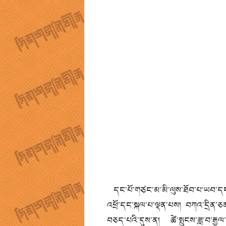
དང་པོ་གཙང་མ་མི་ལུས་ཐོབ་པ་ཡབ་དང་ཡུམ་
འཕྲོ་དང་སྐལ་པ་ལྡན་པས། བཀའ་དྲིན་ཅན་
བཅད་པའི་དུས་ན། ཚེ་སྤུངས་ཟླ་བ་རྒྱལ་