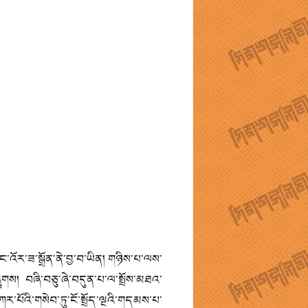
་འོར་ཟ་སྒྲོན་ནེ་བྱ་བ་ཡིན། གཉིས་པ་ལས་
ུགས། བཞི་བཅུ་ཞེ་བདུན་པ་ལ་སྤྲོས་མཐའ་
་པོའི་གསེབ་ཏུ་ངོ་སྤྲོད་ལྔའི་གདམས་པ་