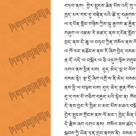
བཏབ་ནས། གྱེར་སྤུངས་ཆེན་པོས་འདི་སུ
ཁྱད་པར་གང་དུ་བརྟེན་པའི་ཚེ་དུ་བཞུགས་
ལ་དཔོན་སློབ་གཉིས་ཀྱིས་སྐུ་རྒྱགས་ཆ་ར
གཞུག་ལ་འཇམ་རེ་མཛད་ནས་དཔོན་སློབ་གཉི
བྲད་ནས་དེ་ཆུ་ལ་བཏབ་ཀྱིན་གསོལ་ནས་
ལ་ཁོ་རང་མཆོངས་ནས་རོ་ཞིག་བྱེད་བསམ་ས
ན་དོ་འདི་ལ་བསྐོར་ལ་ཅི་འདུག་ལྟོས་གས
འགའ་ནས་ཕྱིན་པས། བུད་མེད་ལྦ་བ་ལོག་
བསམ་སྟེ། སྔ་དྲོ་ཞིག་འགྲོ་ས་ནི་མེད་བས
ནས་ཕྱི་ལ་བལྟས་པས། བུད་མེད་རྒྱན་གོས་
བུ་དཀར་པོ་གཅིག་བརྐྱང་པའི་སྟེང་ན། ཁོ
དེ་ནས་བྱང་རེ་ཁྱིམ་པ་མང་པོས་མཐའ་བསྐོར
གྱེར་སྤུངས་གྲོངས་ནས་ལོ་མང་། ཁྱེད་མི
དེ་རྗེས་ཞག་འགའ་ནས། གསོལ་ཟས་ཚད་ལ་ཞུ
སྐབས་ཀྱི་ཡོན་ཏན་གྲུབ་རྟགས་ནི། བསམ