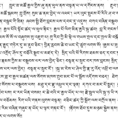
ང་། ཁྱུང་ཟ་མཚོ་རྒྱལ་གྱིས་ཞུ་ནན་ཕུལ་ནས་བསྟན་པ་ལ་དགོངས་ནས། རྔུབ་བ
མཚོ་སྐམས། ཀླུ་བྲོས། སུམ་ཆ་ནམ་ཕྱེད་ལ་འཕང་། ཡར་ལུང་སྤུངས་པོ་རིའི་ཤ་བ་གཉ
ཙན་བསྙུང་གི་ཟིན། ཞབས་སྤྱི་ཐོག་བླངས་པས་དབང་དུ་འདུས། བཀའ་བཞིན་བསྒྲུབས
རྒྱལ་པོའི་སྟོང་ཚད་ལ་ཕུལ་རྟིང་། རྒྱལ་པོ་ལིག་མིན་རྐྱའི་སྐུ་ཚབ། བླ་རི་གངས་ཏ
ྣམས་སོ་སོ་ལ་བཞུགས་སུ་འཇུག་པ། གུ་རིབ་ཀྱི་མི་སྡེ་ལ་གཡས་གྲལ་དང་ཁྲལ་མི་བསྐོ
ྒྱུད་གཏེར་དུ་མ་ནུབ་ཅིང་། བྱིན་རླབས་ཆེ་བ་ཡང་དེ་ཙུག་ལགས་སོ། །རྒྱས་པ་ཟ
ོད་ཤོལ་དུ་བཙོའི་སྒྲུབ་པ་མཛད་དེ། སྲིད་པའི་ཕོ་རིགས་ཐམས་ཅད་དབང་དུ་བས
ྤུངས་རྣམས་ཀྱིས་མ་བསྒྲུབས་པར་ལས་བྱེད་ཅིང་། བསྟན་པ་སྲུང་བར་ཁས་བླངས། ས
ས་པར་ལས་བྱེད། བསྟན་པ་སྲུང་ངོ་། །སྐུ་མ་ངེས་པ་ཤེལ་གྱི་རྣ་རུ་འོད་འཕྲོ་བ་ལ
ྤུངས་ཟླ་བ་རྒྱལ་མཚན་ལས་སོགས་མཁས་གྲུབ་མང་པོ་ལ་སྒྲོས་འདོགས་བཅད། ཐེག
་སོགས་པ་བསྒྲུབས་པས། མཐུ་དང་རྫུ་འཕྲུལ་དང་ལྡན། དཀའ་བ་མང་པོ་སྤྱད། རྒྱ
་པས། ང་རང་ཡིན་བསམ། ང་ཆེ་བའི་ང་རྒྱལ་ཡོད་པ་ལ། རྗེ་སྤྲུལ་པའི་སྐུ་ཏ་པི་ར་ཙ
་རྒྱལ་བཅོམས། རིག་པའི་གནས་ལུགས་བསྟན། བཅིང་ཚད་ཀྱི་སྒྲོག་ལས་བཀྲོལ་ནས།
ང་རིམ་བཞིན་གཞུང་ན་ཡོད་པ་ལྟར་གནང་ངོ་། །རྟོགས་ཐོབ་དུས་མཉམ་སྐྱེས་ནས། 
ྱུར་པ་ལགས་སོ།།