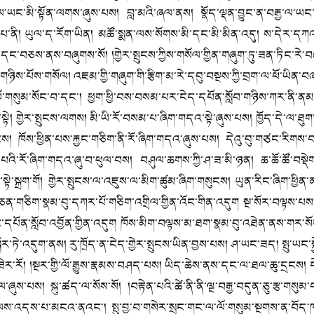
་ལ་ཡང་མི་སྟོན་ལགས་ཞུས་པས། བླ་མའི་ཞལ་ནས། སྣོད་ལྡན་བྱུང་ན་བརྒྱ་ལ་ཡང
པ་ནི། ཡུལ་ད་རོག་ཡིན། མཚོ་སྨན་ལས་སོགས་མི་དང་མི་མིན་འདུ། ས་དེར་དཀའ་བ་
ྐྱེན་དང་བཅས་ནས་བཞུགས་སོ། །གྱེར་སྤུངས་ཀྱིས་གསོལ་གྱིན་གཞུག་ཏུ་ཟན་ཏིང་རེ
ས་པོས་གསོལ། འཇམ་གྱི་གཞུག་གི་རྩིག་མ་རེ་དབུ་བསྔས་ཀྱི་བྲག་ལ་ཕོ་ཡིན་བཞ
ལོ་གསུམ་སོང་བ་དང་། ཕྱག་ཕྱི་བས་བསམ་པར་ངེད་དཔོན་སློབ་གཉིས་ཀར་ནི་ན
ྟེ། གྱེར་སྤུངས་ལགས། མི་ཡི་རོ་བསམ་པ་ཞིག་གདའ་སྟེ་ཞུས་པས། ཁྱོད་དེ་ལ་ཐུ
ུངས། ཁོས་ཕྱིན་པས་རྐྱང་གཅིག་ནི་རོ་ཞིག་གདའ་ཞུས་པས། དེའུ་བུ་གཙང་རིག
པའི་རོ་ཞིག་གདའ་ཞུ་བ་ཕུལ་བས། བཤུལ་ཆགས་ཀྱི་ཤ་ཟ་མི་ཉན། ཆ་ཆོ་ཚོ་བསྡེ
མ་སྟེ་སྐྲག་གོ། གྱེར་སྤུངས་ལ་འཇུས་ལ་མིག་ཚུམ་ཞིག་གསུངས། ཡུན་རིང་ཞིག་ཕྱིན་
ཅན་གཅིག་སྣམ་བུ་དཀར་པོ་གཅིག་འགྲིལ་གྱིན་འོང་གིན་འདུག སྔ་སོར་བལྟས་པས།
ང་དཔོན་སློབ་འབྱོན་གྱིན་འདུག ཁོས་མིག་བལྟས་མ་ཐག་སྣམ་བུ་འཐེན་ནས་གར་སོང
་ཏེ་འདུག་ནས། རུ་ཁྲོད་ན་ངེད་གྱེར་སྤུངས་ཡིན་བྱས་པས། ཤ་ཡང་ཟད། སྤུ་ཡང་སྐ
ན་ཟེར་རོ། །སྔར་གྱི་ལོ་རྒྱུས་རྣམས་བཤད་པས། ཡིད་ཆེས་ནས་དང་ལ་ཐལ་ཆུ་དྲངས།
ས་པས། སྐུ་ཚད་ལ་སོས་སོ། །བརྟེན་པའི་ཚེ་ནི་ནི་ལྔ་བརྒྱ་བདུན་ཅུ་རྩ་གསུ
་ལས་འདས་པ་མངའ་ནའང་། སྤུ་བྱ་བ་གསེར་སྲང་གང་ལ་ལོ་གསུམ་སྔགས་ན་བོད་ཁམས