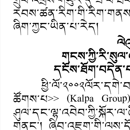
རབས་ཚན་རིག་གི་རིག་གནས་
ཞིག་ཀྱང་ཡིན་པ་རེད།
ལེ
གངས་ཀྱི་རི་སུལ་
དངོས་ཐོག་བདེན་པ
ཕྱི་ལོ་༢༠༠༢ལོར་དགེ་བའ
ཚོགས་པ>> (Kalpa Group)ད
ཤུལ་དང་ལྷ་འབེབ་ཀྱི་སྐོར་
གནང་། ཞིབ་འཇུག་གི་ལས་དོན