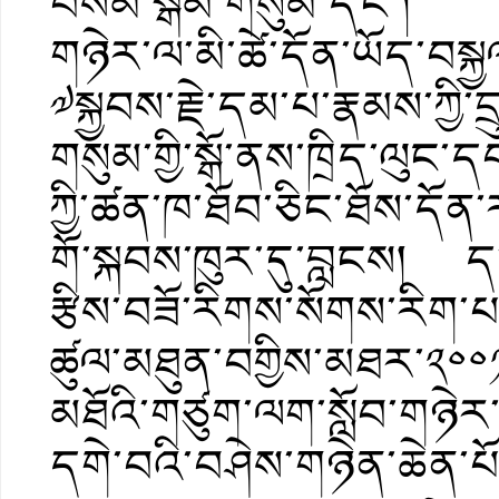
བསམ་སྒོམ་གསུམ་དང་། འཆད་
གཉེར་ལ་མི་ཚེ་དོན་ཡོད་བསྐ
༧སྐྱབས་རྗེ་དམ་པ་རྣམས་ཀྱི་ད
གསུམ་གྱི་སྒོ་ནས་ཁྲིད་ལུང་ད
ཀྱི་ཚན་ཁ་ཐོབ་ཅིང་ཐོས་དོན
གོ་སྐབས་ཁུར་དུ་བླངས། ད
རྩིས་བཟོ་རིགས་སོགས་རིག་པ
ཚུལ་མཐུན་བགྱིས་མཐར་༢༠༠༡ལ
མཐོའི་གཙུག་ལག་སློབ་གཉ
དགེ་བའི་བཤེས་གཉེན་ཆེན་པ