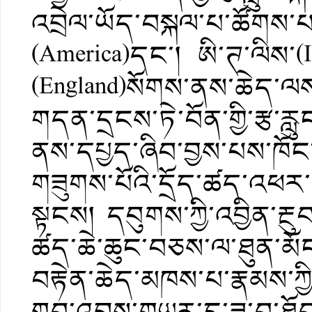
འབྲེལ་ཡོད་བསྐལ་པ་ཚོ
(America)དང་། ཨི་ཊ་ལིས་(I
(England)སོགས་ནས་ཆེད་ལས་
གདན་དྲངས་ཏེ་བོན་གྱི་རྩ་རླ
ནས་དཔྱད་ཞིབ་བྱས་པས་ཁོང་
གཟུགས་པོའི་དྲོད་ཚད་འཕར་
སྟངས། དབུགས་ཀྱི་འབྱིན་རྔ
ཚད་ཆེ་ཆུང་བཅས་ལ་ཐུན་མོ
བརྟེན་ཆེད་མཁས་པ་རྣམས་ཀྱ
གྲུབ་འབྲས་གཡུར་དུ་ཟ་བ་ཐོ