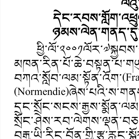
ལེའ
དེང་རབས་གློག་འཕྲ
ཉམས་ལེན་གནད་དུ་
ཕྱི་ལོ་༢༠༠༡ལོར་༧སྐྱབས་ར
མཁན་རིན་པོ་ཆེ་བསྟན་པ་གཡུང
བཀའ་སློབ་ལམ་སྟོན་འོག་(Fra
(Normendie)ཞེས་པའི་ས་གནས་
དྲང་སྲོང་སངས་རྒྱས་སྨོན་ལ
སྲོང་ཤེས་རབ་ལེགས་ལྡན་བཅ
བརྒྱ་ཡི་རིང་བོན་གྱི་རྩ་རླུ