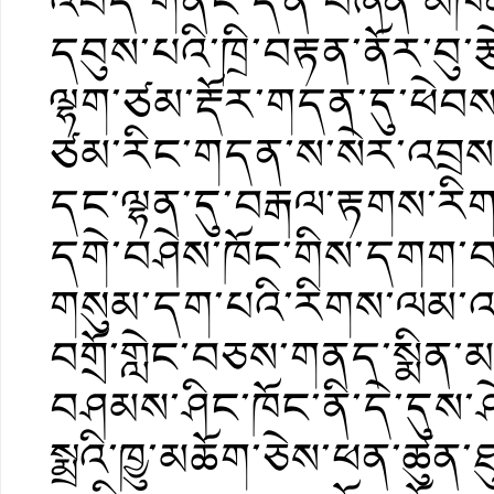
འབོད་གནང་དོན་བཞིན་མཁན་ར
དབུས་པའི་ཁྲི་བརྟན་ནོར་བུ་རྩ
ལྷག་ཙམ་རྡོར་གདན་དུ་ཕེབས
ཙམ་རིང་གདན་ས་སེར་འབྲས་
དང་ལྷན་དུ་བརྒལ་རྟགས་རིག
དགེ་བཤེས་ཁོང་གིས་དགག་
གསུམ་དག་པའི་རིགས་ལམ་འགལ
བགྲོ་གླེང་བཅས་གནད་སྨིན་མཁ
བཤམས་ཤིང་ཁོང་ནི་དེ་དུས་ཤ
སྨྲའི་ཁྱུ་མཆོག་ཅེས་ཕན་ཚུན