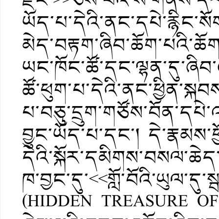
ཡོད་པ་དེའི་ནང་དཔེ་རྙིང་སོག
མེད་བརྟག་ཞིབ་ཆོག་པའི་ཆོ
ཡང་ཁོང་ཚོ་དང་ལྷན་དུ་ཞིབ་
ཚོ་ཕུག་པ་དེའི་ནང་ཕྱིན་སྐ
པ་བཅུ་དྲུག་གཙོས་བོན་དཔེ་
བྱུང་ཡོད་པ་དང་། དེ་རྣམས་
དེའི་སྐོར་དམིགས་བསལ་ཆེད
ཁ་བྱང་དུ་<<གློ་བོའི་ཡུལ་དུ
(HIDDEN TREASURE O