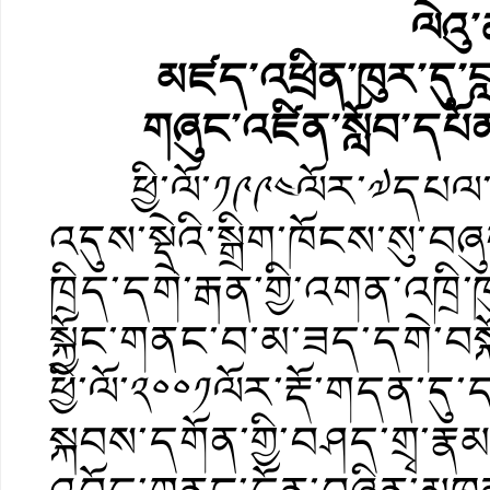
ལེའུ
མཛད་འཕྲིན་ཁུར་དུ་བ
གཞུང་འཛིན་སློབ་དཔ
ཕྱི་ལོ་༡༩༩༤ལོར་༧དཔལ་ལྡན་
འདུས་སྡེའི་སྒྲིག་ཁོངས་སུ
ཁྲིད་དགེ་རྒན་གྱི་འགན་འཁྲི་ཁ
སྐྱོང་གནང་བ་མ་ཟད་དགེ་བསྐོ
ཕྱི་ལོ་༢༠༠༡ལོར་རྡོ་གདན་ད
སྐབས་དགོན་གྱི་བཤད་གྲྭ་རྣ