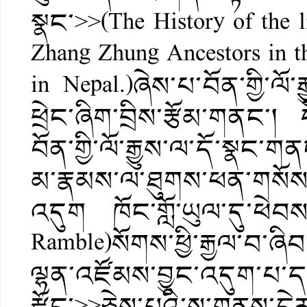
སྣང་>>(The History of the li
Zhang Zhung Ancestors in t
in Nepal.)ཞེས་པ་བོན་གྱི་ལ
ཕྲེང་ཞིག་བྲིས་རྩོམ་གནང་། 
བོན་གྱི་ལོ་རྒྱུས་ལ་དོ་སྣང་ག
མ་རྣམས་ལ་ཐུགས་ཕན་གསོས
འདུག ཁོང་གློ་ཡུལ་དུ་ཕེབས
Ramble)སོགས་ཕྱི་རྒྱལ་བ
ལྷན་འཛོམས་བྱུང་འདུག་པ་དང་
རྫོང་>>ཅེས་པའི་ས་གནས་དེར་