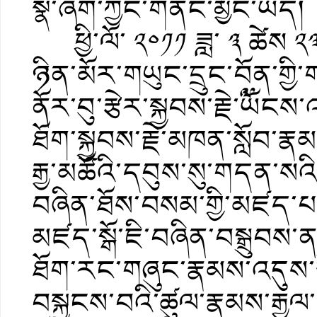
སྣ་ཞིག་ཀྱང་གནང་མྱོང་ཡོད།
ཕྱི་ལོ་ ༢༠༡༡ ཟླ་ ༣ ཚེས ༢
ཉིན་མོར་གཡུང་དྲུང་བོན་གྱི
ནོར་བུ་རྩེར་སྐྱབས་རྗེ་༸ཡོང
ཐོག་སྐྱབས་རྗེ་མཁན་སློབ་
རྒྱ་མཚོའི་དབུས་སུ་གདན་སའི
བཞིན་ཐོས་བསམ་གྱི་མཛད་
མཛད་སྒོ་ཇི་བཞིན་བསྒྲུབས
ཐོག་རང་གཞུང་རྣམས་འདུས་སྡ
བསྐྱངས་བའི་ཚུལ་རྣམས་རྒྱལ