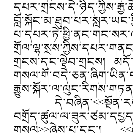
དཔར་གྲངས་དེ་ཉིད་ཀྱིས་རྒྱ་
བློ་སྐོང་མ་ཐུབ་པར་སླར་ཡང
པ་དཔར་ཏེ་ཕྱི་ནང་གང་སར་འག
གྲོལ་ལྷ་སྲས་ཀྱིས་དཔར་གནང་
གྲངས་དང་ལྡེབ་གྲངས། མདོ་འ
གསལ་གོ་བདེ་ཅན་ཞིག་ཡིན་པ་
རྒྱུས་སྐོར་ལ་ལུང་རིགས་གཏ
དེ་བཞིན་<<སྔོན་རབས་སུ
བགྲོད་ཚུལ་ལ་ཟུར་ཙམ་དཔྱད
གསལ>>ཞེས་པ་དང་། <<ཞང་ཞ