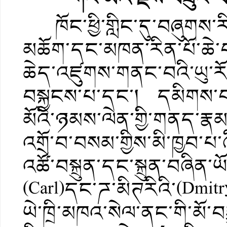
ཁོང་ཕྱི་གླིང་དུ་བཞུགས་རི
མཆོག་དང་མཁན་རིན་པོ་ཆེ་བ
ཆེད་འཛུགས་གནང་བའི་ཡུ་རོབ
བསྐྱངས་པ་དང་། དམིགས་བས
མོའི་ཉམས་ལེན་གྱི་གནད་རྣམ
འགྲོ་བ་བསམ་གྱིས་མི་ཁྱབ་པ་
འཚོ་བསྐྲུན་དང་སྐྲུན་བཞ
(Carl)དང་ཌ་མིཊརིའི་(Dmitry
ཡེ་ཁྲི་མཁའ་སེལ་ནང་གི་མོ་བར