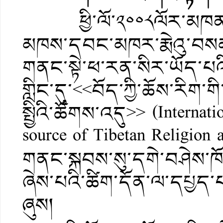
ཕྱི་ལོ་༢༠༠༨ལོར་མཁན་རི
མཁས་དབང་མཁར་རྨེའུ་བསམ་
གནང་སྟེ་ཕ་རན་སིར་ཡོད་པའ
གླིང་དུ་<<བོད་ཀྱི་ཆོས་རིག་ག
སྤྱིའི་ཚོགས་འདུ>> (Internat
source of Tibetan Religion
གནང་སྐབས་སུ་དགེ་བཤེས་ཁོ
ཞེས་པའི་ཚིག་དོན་ལ་དཔྱད་པ>
ཞུས།