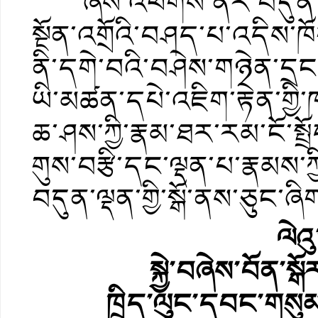
ཞེས་འཕགས་ནོར་བདུན་ལྡན
སྔོན་འགྲོའི་བཤད་པ་འདིས་ཁོ
ནི་དགེ་བའི་བཤེས་གཉེན་དྲང་ས
ཡི་མཚན་དཔེ་འཇིག་རྟེན་གྱི
ཆ་ཤས་ཀྱི་རྣམ་ཐར་རམ་ངོ་སྤ
གུས་བརྩི་དང་ལྡན་པ་རྣམས་ཀྱི
བདུན་ལྡན་གྱི་སྒོ་ནས་ཅུང་ཞིག
ལེའ
སྐྱེ་བཞེས་བོན་སྒ
ཁྲིད་ལུང་དབང་གསུམ