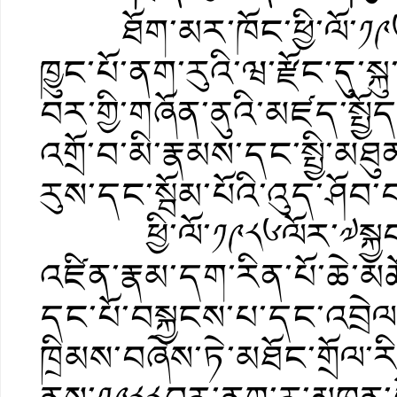
ཐོག་མར་ཁོང་ཕྱི་ལོ་༡༩༦༨ལ
ཁྱུང་པོ་ནག་རུའི་ཝ་རྫོང་དུ་
བར་གྱི་གཞོན་ནུའི་མཛད་སྤྱོད
འགྲོ་བ་མི་རྣམས་དང་སྤྱི་མཐ
རུས་དང་སྦོམ་པོའི་འུད་ཤོབ་བཅ
ཕྱི་ལོ་༡༩༨༦ལོར་༧སྐྱབས་
འཛིན་རྣམ་དག་རིན་པོ་ཆེ་མ
དང་པོ་བསྐྱངས་པ་དང་འབྲེལ་ཉ
ཁྲིམས་བཞེས་ཏེ་མཐོང་གྲོལ་ར