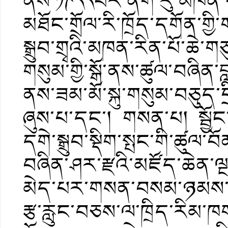
ནས་༡༩༨༨བར་ནག་རུ་མཁན་པོ
མཐོང་གྲོལ་རི་ཁྲོད་དགོན་གྱི་
སྒྲུབ་གྲྭའི་མཁན་རིན་པོ་ཆེ
གསུམ་གྱི་སྒོ་ནས་ཚུལ་བཞིན་བ
ནས་ཟམ་མོ་སྐུ་གསུམ་བཅུད་ད
ཞུས་པ་དང་། གསན་པ། སྦྱ
དགེ་སྒྲུབ་སྡིག་སྤང་གི་ཚུལ་བ
བཞིན་ཤར་རྫའི་མཛོད་ཆེན་ལ
མེད་པར་གསན་བསམ་ཉམས་བཞེ
རྩ་རླུང་བཅས་ལ་ཁྲིད་རིམ་ཁ