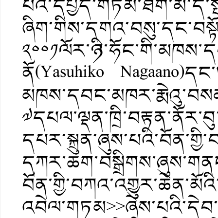
པའི་དཔྱད་གཏམ་ཐོག་མ་དེ་ས
ཞིག་གིས་དགའ་བསུ་དང་བསྟོད་
༢༠༠༡ལོར་ཉི་ཧོང་གི་མཁས་ད
ནོ(Yasuhiko Nagaano)དང་། 
མཁས་དབང་མཁར་རྨེའུ་བསམ་
༧དཔལ་ལྡན་ཁྲི་བརྟན་ནོར་བུ་ར
དཔར་སྐྲུན་ཞུས་པའི་བོན་གྱི་བ
དཀར་ཆག་བསྒྲིགས་ཞུས་གནང
བོན་གྱི་བཀའ་འགྱུར་ཆེན་མོའ
འབེལ་གཏམ>>ཞེས་པའི་དེབ་ཕ