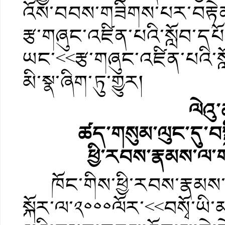
འོས་བབས་གཟིགས་པར་བརྟེན
རྩ་གཞུང་འཛིན་པའི་སློབ་ད
ཡང་<<རྩ་གཞུང་འཛིན་པའི་ས
མི་སྣ་ཞིག་ཏུ་གྱུར།
ལེའུ
ཚད་གསུམ་ལུང་དུ་བས
ཕྱི་རབས་རྣམས་ལ་ག
ཁོང་གིས་ཕྱི་རབས་རྣམས་ལ་
སྐོར་ལ་༢༠༠༠ལོར་<<བསྭོ་ཡི་