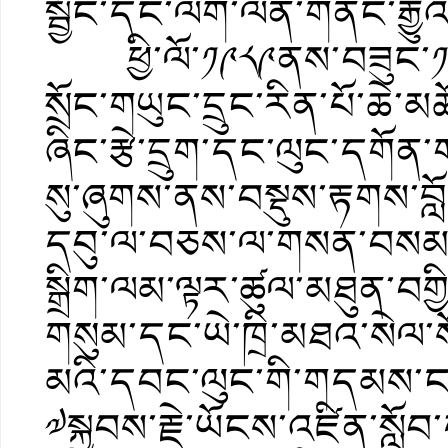
སྦྱོང་དང་ལག་ལེན་གནང་རྒྱུའ
ཕྱི་ལོ་༡༩༨༩ནས་བཟུང་༡༩
སྲོང་གཡུང་དྲུང་རིན་པོ་ཆེ་
ཞིང་རྩེ་དྲུག་དང་ལུང་དགོན་ག
སུ་ཞུགས་ནས་བསྡུས་རྟགས་
དབུ་ལ་བཅས་ལ་གསན་བསམ་དང་
སྒྲིག་ལམ་ལྟར་ཚུལ་མཐུན་བགྱ
གསུམ་དང་ཡེ་ཁྲི་མཐའ་སེལ་སོ
མའི་དབང་ལུང་གི་གདམས་ང
༧སྐྱབས་རྗེ་ཡོངས་འཛིན་སློ