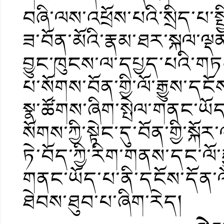
བཞི་ལས་འཕྲོས་པའི་སྲིད་པ་སྤ
ཟ་བོན་མོའི་རྣམ་ཐར་སྐལ་ལྡན་
བྱུང་ཁུངས་ལ་དཔྱད་པའི་གཏམ་ད
པ་སོགས་བོན་གྱི་ལོ་རྒྱུས་
སྣ་ཚོགས་ཞིག་སྤེལ་གནང་ཡ
སོགས་ཀྱི་སྟེང་དུ་བོན་གྱི་སྐ
ཏེ་བོད་ཀྱི་རིག་གནས་དང་ལོ
གནང་ཡོད་པ་ནི་དངོས་དོན་ལོ་
ཐེབས་ཐུབ་པ་ཞིག་རེད།