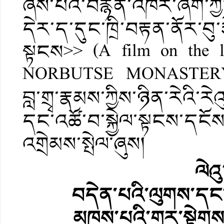
ཞེས་པའི་བརྙན་འཁོར་ཞིག་
དེར་ད་དུང་ཁྲི་བརྟན་ནོར་བུ་ར
སྟངས>> (A film on the l
NORBUTSE MONASTERY)ཞེས
བླ་གྲྭ་རྣམས་ཀྱིས་ཉིན་རེའི་ར
དང་འཚོ་བ་སྐྱེལ་སྟངས་དངོས
འགྲེམས་སྤེལ་ཞུས།
ལེའ
བདེན་པའི་ལུགས་དང་
མཁས་པའི་གར་སྟེགས་འ