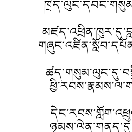
ཁྲིད་ལུང་དབང་གསུམ
མཛད་འཕྲིན་ཁུར་དུ་བ
གཞུང་འཛིན་སློབ་དཔ
ཚད་གསུམ་ལུང་དུ་བས
ཕྱི་རབས་རྣམས་ལ་ག
དེང་རབས་གློག་འཕྲ
ཉམས་ལེན་གནད་དུ་