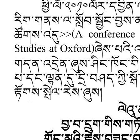
ཕྱི་ལོ་༢༠༡༠ལོར་དབྱིན་ལེན་
རིག་གནས་ལ་སློབ་སྦྱོང་བྱས་ན
ཚོགས་འདུ>>(A conference 
Studies at Oxford)ཞེས་པའ
གདན་འདྲེན་ཞུས་ཤིང་ཁོང་
པ་དང་ལྷན་དུ་དྲི་བཤད་ཀྱི་
རྟོགས་སྤེལ་རེས་ཞུས།
ལེའུ
བྱ་བ་དྲུག་གིས་
གོང་མའི་རྗེས་བཟུང་བས