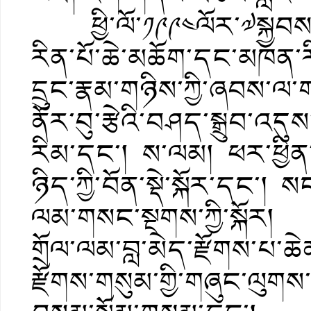
ཕྱི་ལོ་༡༩༩༤ལོར་༧སྐྱབས་རྗ
རིན་པོ་ཆེ་མཆོག་དང་མཁན་རི
དྲུང་རྣམ་གཉིས་ཀྱི་ཞབས་ལ
ནོར་བུ་རྩེའི་བཤད་སྒྲུབ་འདུས་
རིམ་དང་། ས་ལམ། ཕར་ཕྱིན
ཉིད་ཀྱི་བོན་སྡེ་སྐོར་དང་། 
ལམ་གསང་སྔགས་ཀྱི་སྐོར།
གྲོལ་ལམ་བླ་མེད་རྫོགས་པ་ཆེ
རྫོགས་གསུམ་གྱི་གཞུང་ལུག