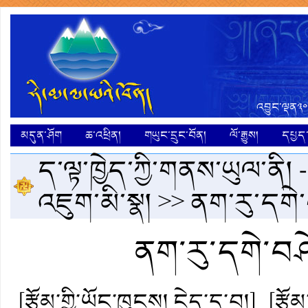
འབྱུང་ལྡན༣༠
མདུན་ཤོག
ཆ་འཕྲིན།
གཡུང་དྲུང་བོན།
ལོ་རྒྱུས།
དཔྱད་ག
ད་ལྟ་ཁྱེད་ཀྱི་གནས་ཡུལ་ནི། 
འཇུག་མི་སྣ།
>> ནག་རུ་དགེ་
ནག་རུ་དགེ་བཤེ
[རྩོམ་གྱི་ཡོང་ཁུངས། ངེད་དྲ་བ།]
[རྩོ