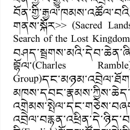
བོན་གྱི་རྒྱལ་ཁམས་འཚོལ་བའི
གནས་སྐོར>> (Sacred Lands
Search of the Lost Kingd
བཤད་སྦྲགས་མའི་དེབ་ཆེན་
བྷོལ་(Charles Ramble)
Group)དང་མཉམ་འབྲེལ་ཐོག་ད
མཁས་དབང་རྣམས་ཀྱིས་ཆེད་མ
འགྲེམས་སྤེལ་དང་གཅེས་བཞག
འབྲེལ་བརྙན་འཕྲིན་དེ་ཉིད་བ