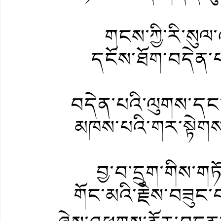
གངས་ཀྱི་རི་སུལ་
དངོས་ཐོག་བདེན་པ
བདེན་པའི་ལུགས་དང་
མཁས་པའི་གར་སྟེགས་
བྱ་བ་དྲུག་གིས་
གོང་མའི་རྗེས་བཟུང་བ