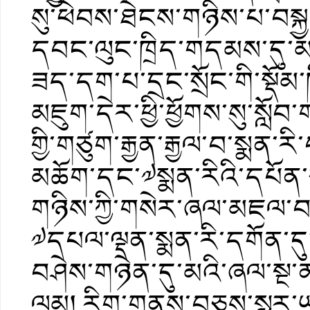
སུ་ཕེབས་ཐེངས་གཉིས་པ་བསྐ
དབང་ལུང་ཁྲིད་གདམས་དུ་མའ
ཟད་དག་པ་དྲང་སྲོང་གི་སྡོམ
མཇུག་དེར་ཕྱི་ཕྱོགས་སུ་སློ
གྱི་གཙུག་རྒྱན་རྒྱལ་བ་སྨན་རི
མཆོག་དང་༧སྨན་རིའི་དཔོན་སླ
གཉིས་ཀྱི་གསེར་ཞལ་མཇལ
༧དཔལ་ལྡན་སྨན་རི་དགོན་དུ་
བཤེས་གཉེན་དུ་མའི་ཞལ་སྔ་
ལམ། རིག་གནས་བཅས་སླར་ཡང་