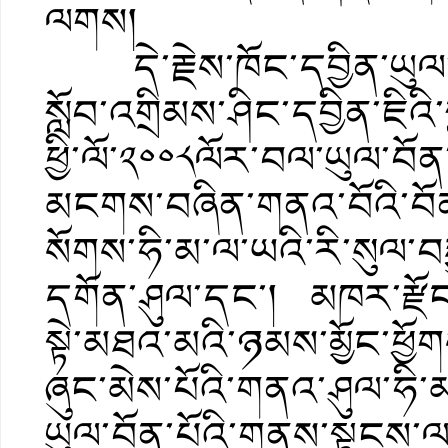
ལགས།
དེ་རྗེས་ཁོང་དབྱིན་ཡུལ་དུ
སློབ་འགྲིམས་ཤིང་དབྱིན་ཇིའི་
ཕྱི་ལོ་༢༠༠༨ལོར་བལ་ཡུལ་བོན
མངགས་བཞིན་གནའ་བོའི་བོན་ག
སོགས་ཧི་མ་ལ་ཡའི་རི་སུལ་བརྒྱ
དགོན་ཤུལ་དང་། མཁར་རྫོ
སྟེ་མཐའ་མའི་ཉམས་མྱོང་ཕྱོ
ཞུང་མེས་པོའི་གནའ་ཤུལ་ཧི་
ཡུལ་བོན་པོའི་གནས་སྟངས་ལ