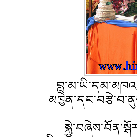
བླ་མ་ཡི་དམ་མཁའ་འ
མཁྱེན་དང་བརྩེ་བ་ན
སྐྱེ་བཞེས་བོན་སྒ