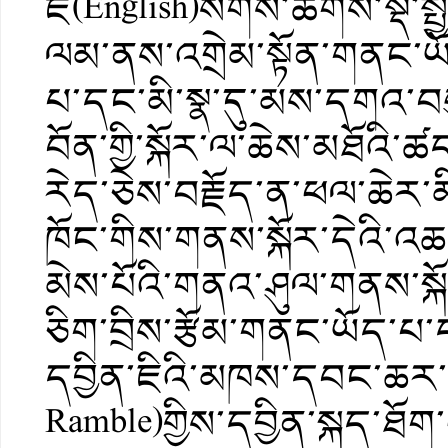
ཇི(English)སོགས་ཚོགས་སྡེ་ས
ལམ་ནས་འགྲེམ་སྟོན་གནང་ཡ
པ་དང་མི་སྣ་དུ་མས་དགའ་བས
བོན་གྱི་སྐོར་ལ་ཆེས་མཐོའི་ཚ
རེད་ཅེས་བརྗོད་ན་ཕལ་ཆེར་མི
ཁོང་གིས་གནས་སྐོར་དེའི་འ
མེས་པོའི་གནའ་ཤུལ་གནས་སྐ
ཅིག་བྲིས་རྩོམ་གནང་ཡོད་
དབྱིན་ཇིའི་མཁས་དབང་ཆར་ལི
Ramble)གྱིས་དབྱིན་སྐད་ཐོག