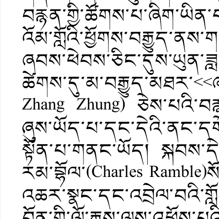
བརྙན་གྱི་ཚོགས་པ་ཞིག་ཡི
འོམ་གློའི་ཕྱོགས་བརྒྱུད་ནས
ཞབས་ཕེབས་ཅིང་དུས་ཡུན་ཟླ
ཚེགས་དུ་མ་བརྒྱུད་མཐར་<<
Zhang Zhung) ཅེས་པའི་བརྙ
ཞུས་ཡོད་པ་དང་དེའི་ནང་དགེ
སྟོན་པ་གནང་ཡོད། སྐབས་ད
རམ་བྷོལ་(Charles Ramble)
འཆར་སྣང་དང་འབྲེལ་བའི་གློ
བོན་གྱི་ལོ་རྒྱུས་ལས་འཕྲོས