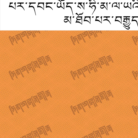
པར་དབང་ཡོད་ས་ཧི་མ་ལ་ཡའི་
མ་ཐོབ་པར་བརྒྱུ