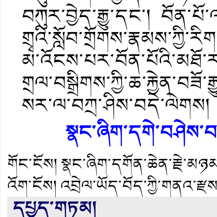
བཀུར་བྱེད་རྒྱུ་དང་། བོན་པོ་
གྲྭའི་སློབ་གྲོགས་རྣམས་ཀྱ
མ་འོངས་པར་བོན་པོའི་མཐོ་ར
གྲལ་བསྒྲིགས་ཀྱི་ཆ་རྐྱེན་བཟ
སར་ལ་བཀྲ་ཤིས་བདེ་ལེགས།
སྣང་ཞིག་དགེ་བཤེས་བ
གོང་ངོས།
སྣང་ཞིག་དགོན་ཆེན་རྗེ་མཉམ
འོག་ངོས།
འབྲེལ་ཡོད་བོད་ཀྱི་གནའ་རྫས
དཔྱད་གཏམ།