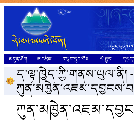
འབྱུང་ལྡན༣༠༡
མདུན་ཤོག
ཆ་འཕྲིན།
གཡུང་དྲུང་བོན།
ལོ་རྒྱུས།
དཔྱད་ག
ད་ལྟ་ཁྱེད་ཀྱི་གནས་ཡུལ་ནི། 
ཀུན་མཁྱེན་འཇམ་དབྱངས་བ
ཀུན་མཁྱེན་འཇམ་དབྱང