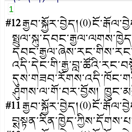
1
#12
རྒྱབ་སྐྱོར་བྱེད།
(
0
)
ངོ་རྒོལ་བྱ
སྤྲུལ་སྐུ་དབང་རྒྱལ་ལགས་ཁྱེད
དབང་རྒྱལ་ཞེས་རང་གིས་རང་ལ་
འདི་དེང་གི་རྒྱ་བླ་ཚོའི་རང་བས
དུས་གཟབ་རོགས་འདི་ཁོང་གཅི
ཤུགས་ལ་གོ་བར་བྱོས། ཁྱུང་
#11
རྒྱབ་སྐྱོར་བྱེད།
(
0
)
ངོ་རྒོལ་བྱ
བྶསྟན་རིན་ཁྱེད་ཀྱིས་དོགས་