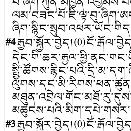
པ་ཞིག་ཀུན་མཁྱེན་འབྱམས་པ
ལམ་བཟང་པོ་ཇི་ལྟ་བུ་ཞིག་ཨང
ཞིག་སྙིང་སྲུབ་འཕར་ཡོང་ག
#4
རྒྱབ་སྐྱོར་བྱེད།
(
0
)
ངོ་རྒོལ་བྱེ
དེང་གི་ཆར་རྒྱལ་ཕྱི་ནང་གང
སྤྱི་ཚོགས་རྙིང་པའི་དྲི་མ་ད
ལུགས་དང་མི་རིགས་ཕན་ཚུན་
མཐུན་འབྲེལ་གོང་མཐོ་རུ་ད
མཚུངས་པའི་མིག་དཔེ་གསར་བ
#3
རྒྱབ་སྐྱོར་བྱེད།
(
0
)
ངོ་རྒོལ་བྱེ