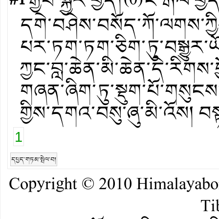
#1
རྒྱབ་སྐྱོར་བྱེད།
(
0
)
ངོ་རྒོལ་བྱེ
དགེ་བཤེས་བསོད་ཀོ་ལགས་ཀྱིས
པར་ཏག་ཏག་ཅིག་ཏུ་བསྒྱུར་
ཀྱང་བླ་ཆེན་མི་ཆེན་དེ་རིགས
གཞན་ཞིག་ཏུ་སྡུག་པོ་གསུངས་
གྱིས་དགའ་བསུ་ཞུ་མི་འོས། བས
1
དཔྱད་གཏམ་སྤེལ་བ།
Copyright © 2010
Himalayab
Ti