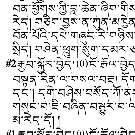
བན་ཕྱོགས་ཀྱི་བླ་ཆེན་ཞིག་ག
རེད། གཅིག་བྱས་ན་ཀུན་མཁ
བོན་པོའི་དཔེ་གཞུང་རེ་གཉ
སྲིད། གཤེན་ཕྲུག་སུག་དམར་ཅ
#2
རྒྱབ་སྐྱོར་བྱེད།
(
0
)
ངོ་རྒོལ་བྱེ
བསྟན་རིན་ལ་གསལ་བརྡ། དོ
དང་། དགེ་བཤེས་བསོད་ཀོ
གསུང་བ་ཇི་བཞིན་བསྒྱུར་བ་
མ་རེད་དོ། །