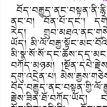
བོད་བརྒྱུད་ནང་བསྟན་ནི་རྙ
ནང་བ། བོན་པོ་དང་། དགེ་ལ
རེད། གྲུབ་མཐའ་ནང་གསེས་
ཡོད། མི་ལོ་བརྒྱ་སྟོང་མང་བོའི
མི་སྣ་སོ་སོ་དང་ཆོས་དད་
བཀོད་མཉམ། །སྔོན་དཔེ་རྗེས
དགུ་འདྲེན་པ། མེས་རྒྱས་གཅེ
བོད་བརྒྱུད་ནང་བསྟན་གྱི་ལོ་ར
རྗེས་ཟིན་ཐོ་བཀོད་ཡོད། ང་