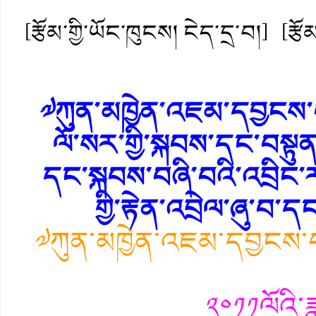
[རྩོམ་གྱི་ཡོང་ཁུངས། ངེད་དྲ་བ།]
[རྩ
༧ཀུན་མཁྱེན་འཇམ་དབྱངས་
ལོ་སར་གྱི་སྐབས་དང་བསྟུ
དང་སྐབས་བཞི་བའི་འབྲིང་
གྱི་རྟེན་འབྲེལ་ཞུ་བ
༧ཀུན་མཁྱེན་འཇམ་དབྱངས་བཞ
༢༠༡༡ལོའི་