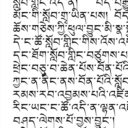
སློབ་གླིང་འདི་ནི། བོད་བརྒ
མོང་གི་སློབ་གྲྭ་ཡིན་པས། བོད
ཆོས་གཅེས་ཀྱི་ཕུལ་བྱུང་མི་སྣ་
དེ་ང་ཚོ་སློབ་གླིང་གིས་འོས་
དང་ཐོག་སློབ་གླིང་བཙུགས་པ
ཕྲེང་བཅུ་བ་ཆེན་པོས་བོན་པོ
ཀྱང་ན་ནིང་ནས་བོན་པོའི་སློ
རམས་རབ་འབྱམས་པའི་འཛིན
རིང་ཡང་ང་ཚོ་འདི་ན་ལྷན་འ
བཤད་ལེགས་པོ་བྱས་བྱུང་། ང