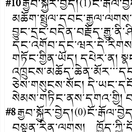
#10
རྒྱབ་སྐྱོར་བྱེད།
(
1
)
ངོ་རྒོལ་བྱ
མཆོག་སྤྲུལ་དབང་རྒྱལ་ལགས་
བྱུང་དྲང་བདེན་བརྗོད་རྒྱུ་ནི
དང་འགོབ་དང་ཝར་དེ་རིགས་ཀྱ
གཏོང་གྱིན་ཡོད། དཔེར་ན། སྣང
འཁྲུངས་མཆོད་ཆེན་མོར་་་དད
ཅེས་གསུངས་སོང། དེ་ཡང་དང
སེམས་གཏིང་ནས་དགའ་གྱི། བས
#8
རྒྱབ་སྐྱོར་བྱེད།
(
0
)
ངོ་རྒོལ་བྱེ
བསྟན་རིན་ལགས། ཁྱོད་ཀྱི་