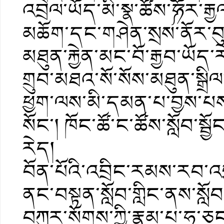
འབྲེལ་ཡོད་མི་སྣ་ཚོས་༼ཧོར་རྒྱ
མཆོག་དང་གཤེན་སྲས་ནོར་བུ་
མཐུན་རྐྱེན་མང་བོ་རྒྱབ་ཡོད
གྲུབ་མཐའ་སོ་སོས་མཐུན་སྒྲ
ཕྱག་ལས་མི་དམན་པ་བྱས་པ
སོང་། ཁོང་ཚོ་ང་ཚོས་སློབ་སྦ
རེད།
བོན་པོའི་འབྲིང་རམས་རབ་འབ
ནང་བསྟན་སློབ་གླིང་ནས་སློ
བཀུར་སོགས་ཀྱི་རྣམ་པ་ཧ་ཅང