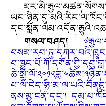
མར་མེ་རྒྱལ་མཚན་སོགས་ཀྱི
ཡང་ཉིན་དུ་མའི་རིང་ལ་ཁོང་
དང་སྨོན་ལམ་འདོན་རྒྱུའི་འ
གསལ་བཤད།
༧རྒྱལ་
བསམ་རབ་ཏུ་དཀར་བའི་ཁྱུང་ཡ
བ་ཁྱུང་པོ་ཀོ་དགོན་གྱི་དབུ་བ
ཆེ་སྤྱི་ལོ་༢༠༡༢ཟླ་༤ཚེས་༣ཉ
པ་ལ་ངེད་༼ཧི་མ་ལ་ཡའི་བོན༽
ནས་མྱ་ངན་དང་། དམ་པ་ཁོང་ལ