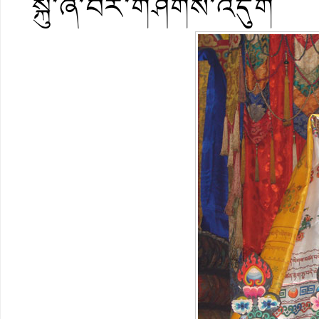
སྐུ་ཞི་བར་གཤེགས་འདུག