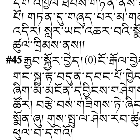
དག འཁྱོལ་ཐབས་གཏན་ནས་མི་
པོ། གཏན་དུ་གཞུད་པར་མ་གན
འདིར། སླར་ཡང་འཆར་བའི་སྨོ
ཚུལ་ཁྲིམས་ནས།།
#45
རྒྱབ་སྐྱོར་བྱེད།
(
0
)
ངོ་རྒོལ་བྱ
གང་སྐུ་རྟ་བདུན་དབང་པོ་ཁྱེད
ཞིག་མི་མངོན་དབྱིངས་གཤེགས
ཚོར། བརྩེ་བས་གཟིགས་ཏེ་ཞི
སྨོན་ཞུ། གུས་སྤུ་ལ་ཤེས་རབ་ཚ
ཕུལ་བ་དགེའོ།