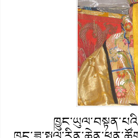
ཁྱུང་ཡུལ་བསྟན་པའི་གཙུག
ཁྱུང་ཟླ་སྤྲུལ་རིན་ཆེན་ཕུན་