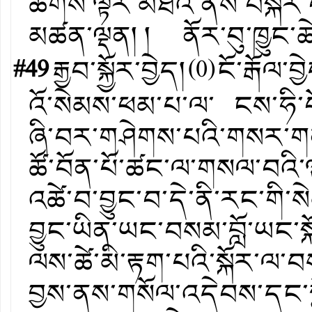
ཚོགས་ལྟར་མཐའ་ནས་བསྐོར་
མཚན་ལྡན། ། ནོར་བུ་ཁྱུང་
#49
རྒྱབ་སྐྱོར་བྱེད།
(
0
)
ངོ་རྒོལ་བྱ
འོ་སེམས་ཕམ་པ་ལ་ ངས་ཧི་བོན་ད
ཞི་བར་གཤེགས་པའི་གསར་གནས
ཚོ་བོན་པོ་ཚང་ལ་གསལ་བའི་ལྟ
འཚེ་བ་བྱུང་བ་དེ་ནི་རང་གི
བྱུང་ཡིན་ཡང་བསམ་བློ་ཡང་སྐ
ལས་ཚེ་མི་རྟག་པའི་སྐོར་ལ་བས
བྱས་ནས་གསོལ་འདེབས་དང་ས