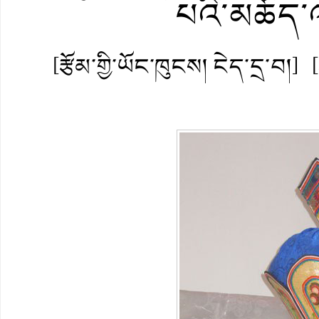
པའི་མཆོད་
[རྩོམ་གྱི་ཡོང་ཁུངས། ངེད་དྲ་བ།]
[