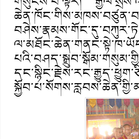
གསུངས་པ་ལྟར། རྒྱལ་སྲས་འཕ
ཆེན་ཁོང་གིས་མཁས་བཙུན་བཟ
བཤེས་རྣམས་གོང་དུ་བཀུར་ཏེ་
ལ་མཐོང་ཆེན་གནང་སྟེ་ཁ་ཡོ
པའི་བཤད་སྒྲུབ་སྒོམ་གསུམ་
དང་སྙིང་རྗེས་རང་རྒྱུད་ཕྱུ
སྐྱོབ་པ་སོགས་རླབས་ཆེན་གྱི་