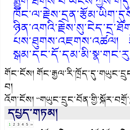
སྨྱུག་ཐོགས་པ་ཡོངས་ཀྱིས་ག
ཁོང་ལ་རྗེས་དྲན་རྩོམ་ཡིག་
ཉིན་འགའི་རྗེས་སུ་ངེད་དྲ་
པས་ཐུགས་འཇགས་འཚལ། རྩོམ
སྒམ་དང་དོ་དམ་མི་སྣ་གང་རུ
གོང་ངོས།
གོང་རྒྱལ་རི་ཁྲོད་དུ་གཡུང་ད
བ།
འོག་ངོས།
“གཡུང་དྲུང་བོན་གྱི་སྐོར་བ
དཔྱད་གཏམ།
1
2
3
4
5
››