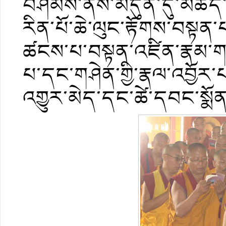
བཤམས་ནས་མདུན་དུ་མཆོད་པ་
རིན་པོ་ཆེ་ལུང་རྟོགས་བསྟན
ཚངས་པ་བསྟན་འཛིན་རྣམ་གཉི
པ་དང་གཤེན་གྱི་རྣལ་འབྱོར་
འགྱུར་མེད་དང་ཚེ་དབང་སྨ