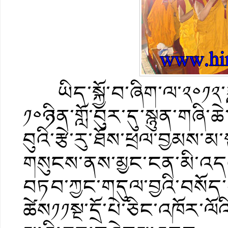
ཡིད་སྐྱོ་བ་ཞིག་ལ་༢༠༡༢་ཟླ
༡༠ཉིན་གློ་བུར་དུ་སྙུན་གཞི་ཆ
བུའི་རྩེ་རུ་ཐོས་ཕྲལ་བྱམས་མ
གསུངས་ནས་མྱང་ངན་མི་འད
བཏབ་ཀྱང་གདུལ་བྱའི་བསོད་ན
ཚེས༡༡སྔ་དྲོ་པེ་ཅིང་འཁོར་ལ