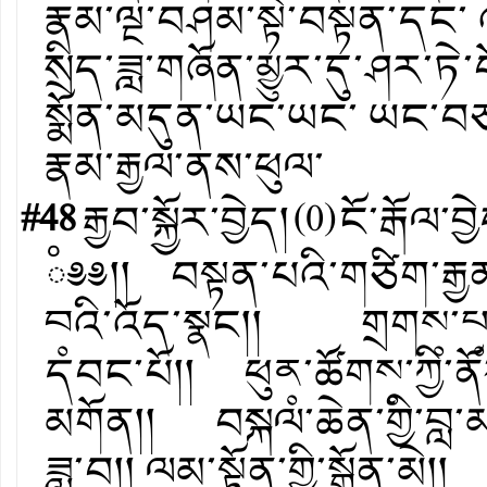
རྣམ་ལྔ་བཤམ་སྟེ་བསྟན་དང་
སྲིད་ཟླ་གཞོན་མྱུར་དུ་ཤར་ཏེ
སྨོན་མདུན་ཡང་ཡང་ ཡང་བཅས
རྣམ་རྒྱལ་ནས་ཕུལ་
#48
རྒྱབ་སྐྱོར་བྱེད།
(
0
)
ངོ་རྒོལ་བྱ
ཾ༅༅།། བསྟན་པའི་གཙིག་རྒྱ
བ༷འི་འོད་སྣང།། གྲགས༷་པ༷འི
དབང་པོ།། ཕུན༷་ཚོགས༷་ཀྱི་ནོར
མགོན།། བསྐལ་ཆེན་གྱི་བླ་མ
ཟླ་བ།། ལམ་སྟོན་གྱི་སྒྲོན་མེ