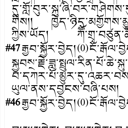
དུ་གློ་བུར་སྐུ་ཞི་བར་གཤེག
གིས།། ཁྱེད་ཉིད་མགྱོགས་མ
ཀྱིས་ཡོད། ཀོོོ་གྲྭ་བཙུན
#47
རྒྱབ་སྐྱོར་བྱེད།
(
0
)
ངོ་རྒོལ་བྱ
སྐྱབས྄་རྗེ་ཟླ་སྤྲུལ་རིན་པོ་ཆེ་
བ་དཀར་པོ་མྱུར་དུ་འཆར་བས་
ཡུལ་ནས་དབྱངས་བཞི་པས།
#46
རྒྱབ་སྐྱོར་བྱེད།
(
0
)
ངོ་རྒོལ་བྱ