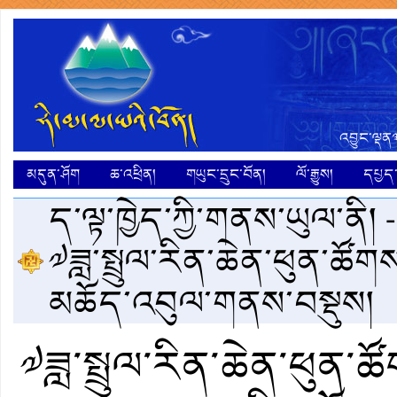
འབྱུང་ལྡན༣
མདུན་ཤོག
ཆ་འཕྲིན།
གཡུང་དྲུང་བོན།
ལོ་རྒྱུས།
དཔྱད་ག
ད་ལྟ་ཁྱེད་ཀྱི་གནས་ཡུལ་ནི། 
༧ཟླ་སྤྲུལ་རིན་ཆེན་ཕུན་ཚོག
མཆོད་འབུལ་གནས་བསྡུས།
༧ཟླ་སྤྲུལ་རིན་ཆེན་ཕུན་ཚ