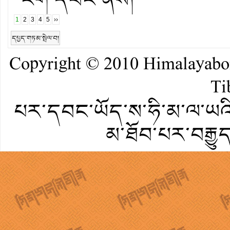
1
2
3
4
5
››
དཔྱད་གཏམ་སྤེལ་བ།
Copyright © 2010
Himalayab
Ti
པར་དབང་ཡོད་ས་ཧི་མ་ལ་ཡའི་
མ་ཐོབ་པར་བརྒྱུ