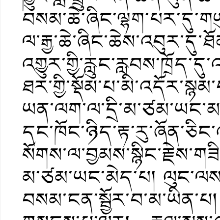
བསམ་ཆེ་ཞིང་ལྷག་པར་དུ་གཡུ
ལ་རྒྱ་ཆེ་ཞིང་ཆེས་འབུར་དུ་
འགྱུར་གྱི་རླུང་རླབས་ཁྲོད་དུ
ཐར་གྱི་སྡོམ་པ་མི་འདོར་ས
ཡན་ལག་ལ་དྲི་མ་ཙམ་ཡང་མ་
དང་ཁོང་ཉིད་རྟ་རུ་ཞོན་ཅིང
སོགས་ལ་བྱམས་སྙིང་རྗེས་གཟ
མ་ཙམ་ཡང་མེད་པ། ལུང་ལས།
བསམ་ངན་སྦྱོར་བ་མ་ཡིན་པ།