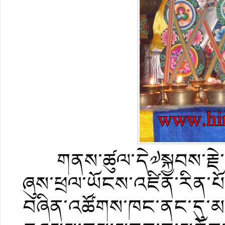
གནས་ཚུལ་དེ༧སྐྱབས་རྗེ་ཡ
ཞུས་ཕྲལ་ཡོངས་འཛིན་རིན་པ
བཞིན་འཚོགས་ཁང་ནང་དུ་མཆོད