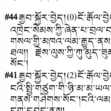
#44
རྒྱབ་སྐྱོར་བྱེད།
(
0
)
ངོ་རྒོལ་བྱ
འཁྲེང་སེམས་ཀྱི་ཞེན་པ་བྲལ་བའ
གསལ་གྱི་མཁའ་ལམ་རྒྱུད་ནས།།
ཐལ།། རྗེས་ལུས་ཀྱི་ཀུ་མུད་ཟུ
སོང་།
#41
རྒྱབ་སྐྱོར་བྱེད།
(
2
)
ངོ་རྒོལ་བྱ
ངའི་སྤྱི་གཙུག་གི་ཉི་མ་མ་ཡ
གནས་གཤེགས་སོང་།ངའི་ལམ་ས
ངག་དབང་ནས།