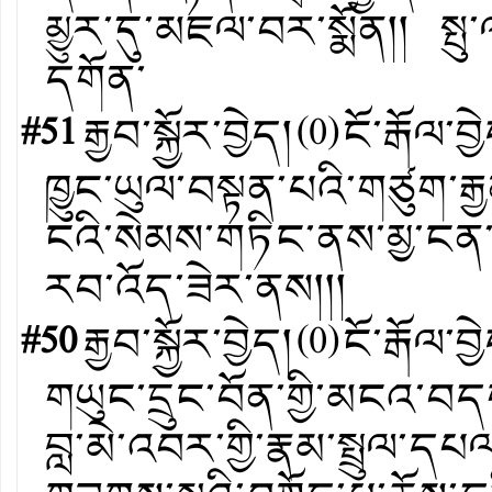
མྱུར་དུ་མཇལ་བར་སྨོན།། སྤུ
དགོན་
#51
རྒྱབ་སྐྱོར་བྱེད།
(
0
)
ངོ་རྒོལ་བྱ
ཁྱུང་ཡུལ་བསྟན་པའི་གཙུག་རྒ
ངའི་སེམས་གཏིང་ནས་མྱ་ངན་
རབ་འོད་ཟེར་ནས།།།
#50
རྒྱབ་སྐྱོར་བྱེད།
(
0
)
ངོ་རྒོལ་བྱ
གཡུང་དྲུང་བོན་གྱི་མངའ་བད
བླ་མེ་འབར་གྱི་རྣམ་སྤྲུལ་ད