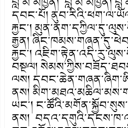
བླ་མ་མཁྱེན། བླ་མ་མཁྱེན། བླ 
དབང་པོ། ནུབ་རིའི་ཕག་ལ་ཡོ
རྐྱང་། མུན་ནག་དཀྱིལ་དུ་ལུས
རྒྱན། ཞིང་ཁམས་གཞན་དུ་ཕེབས
རྐྱང་། འཇིག་རྟེན་འདི་རུ་ལུས་
བསྔལ། སེམས་ཀྱིས་བཟོད་ཐ
ལས། དབང་ཆེན་གཞན་ཞིག་ཨི་
ནས། མིག་མཐའ་མཆིལ་མས་གཡོ
ཡང་། ང་ཚོའི་མགོན་སྐྱོབ་སུས
ནས། བདའ་དགུའི་དངས་ཁ་འག