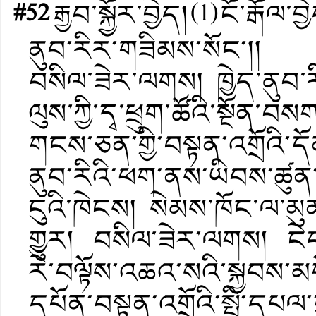
#52
རྒྱབ་སྐྱོར་བྱེད།
(
1
)
ངོ་རྒོལ་བྱ
ནུབ་རིར་གཟིམས་སོང་།།
བསིལ་ཟེར་ལགས། ཁྱེད་ནུབ་
ལུས་ཀྱི་དྭ་ཕྲུག་ཚོའི་སྔོ
གངས་ཅན་གྱི་བསྟན་འགྲོའི་དོ
ནུབ་རིའི་ཕག་ནས་ཡིབས་ཚུན་མ
ངུའི་ཁེངས། སེམས་ཁོང་ལ་མུ
གྱུར། བསིལ་ཟེར་ལགས། ངེད་
རེ་བལྟོས་འཆའ་སའི་སྐྱབས་མ
དཔོན་བསྟན་འགྲོའི་སྤྱི་དཔལ