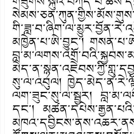
གཟུགས་སྐུའི་བཀོད་པ་ཆོས་ད
སེམས་ཅན་ཀུན་གྱིས་མོས་གུས
གི་ཟླ་བ་ཞིག་ལ་མྱུར་བྱོན་རེ་
མཁྱེན་པ་ཨེ་བྱུང་། གསན་པ་ཨེ
བླ་མ་ལགས་འགྲོ་བའི་སྐྱབས་
མེད་ན་སྙན་འཇེབས་ཀྱི་གླུ་ད
སུ་ལ་འབུལ། ཁྱེད་མེད་ན་རེ་ལ
ལག་ཟུང་སུ་ལ་སྦྱར། བླ་མ་ལག
དང་། མཚན་དཔེས་རྒྱན་པའི་ད
མཁའ་དབྱིངས་ནས་འཆར་ནས་སྐལ