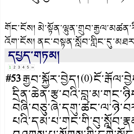
གོང་ངོས།
མེ་སྟོན་ལྷུན་གྲུབ་རྒྱལ་མཚ
འོག་ངོས།
ནང་བསྟན་སློབ་གླིང་དུ་མཐ
དཔྱད་གཏམ།
1
2
3
4
5
››
#53
རྒྱབ་སྐྱོར་བྱེད།
(
0
)
ངོ་རྒོལ་བྱ
དྲིན་ཆེན་རྩ་བའི་བླ་མ་གང་
བཞི་བཅུ་ཞེ་དགུ་ཚང་ལ་ཉེ་
པའི་དམ་པ་གང་གི་བུ་སློབ་