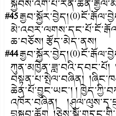
སྐྱབས་འོག་པ་རིན་ཆེན་རྒྱལ་
#45
རྒྱབ་སྐྱོར་བྱེད།
(
0
)
ངོ་རྒོལ་བྱ
མེ་འབར་ལགས་དང་པོ་ངོ་རྒོལ
ཆ་བཅོས། རྩོད་མེད་ནས།
#44
རྒྱབ་སྐྱོར་བྱེད།
(
0
)
ངོ་རྒོལ་བྱ
ཀུན་མཁྱེན་ཟླ་བའི་དབང་པོ། །མ
བསྟན་པ་སྤེལ་བཞིན། །ཞིང་
ཆེན་པོ་བྱུང་ཡང་། ། ཁྱེད་ཀྱ
འཁོར་བཞིན། །ཤུལ་ལུས་དྭ་ཕྲ
བྶསྒྲུབ་ཆོག །ཅེས་སྐྱོ་གདུང