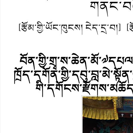
གནང་བའ
[རྩོམ་གྱི་ཡོང་ཁུངས། ངེད་དྲ་བ།]
[
བོན་གྱི་གྲྭ་ས་ཆེན་མོ་༧དཔལ་
ཁྲོད་དགོན་གྱི་དབུ་བླ་མེ་སྟོ
གི་དགོངས་རྫོགས་མཆོ