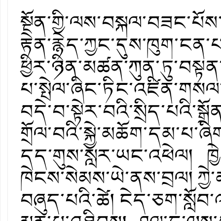
སྔོན་གྱི་ལས་བསྐལ་བཟང་པོས་
རྟེན་རྙེད་ཀྱང་དུས་ཁུག་ངན་པས་སླ
ཕྱིར་ཉིན་མཚན་ཀུན་ཏུ་བསྟན་
པ་སྤེལ་ཞིང་ཏིང་འཛིན་གསལ་བའ
བདེ་བ་སྟེར་བའི་སྲིད་པའི་སྒྲ
གྲོལ་བའི་སྐྱེ་མཆོག་དམ་པ་ཞིག
དད་གུས་སླར་ཡང་འཕེལ། ཁྱེད
ཁེངས་སེམས་ཡེ་ནས་བྲལ། ཀྱེ་མ་
བཞུད་པའི་ཚེ། ངེད་ཅག་སློབ