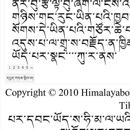
ནོར་བུ་རྩེ་ལྟ་བུ་ཞིག་ལ་ངོས
གཉིས་གང་རུང་ཡིན་པའི་ཁྱབ
སོགས་དེ་ཡིན་པའི་གཙོར་ཆེ
འདུས་པ་ལ་གྲྭ་ས་བརྗོད་ན་ཁྱ
ཡོད་པར་སྣང་་་་ཀུ་ར་ནས་
1
2
3
4
5
››
དཔྱད་གཏམ་སྤེལ་བ།
Copyright © 2010
Himalayab
Ti
པར་དབང་ཡོད་ས་ཧི་མ་ལ་ཡའི་