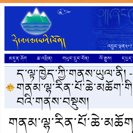
འབྱུང་ལྡན༣༠༡
མདུན་ཤོག
ཆ་འཕྲིན།
གཡུང་དྲུང་བོན།
ལོ་རྒྱུས།
དཔྱད་ག
ད་ལྟ་ཁྱེད་ཀྱི་གནས་ཡུལ་ནི། 
གནམ་ལྷ་རིན་པོ་ཆེ་མཆོག་
བའི་གནས་བསྡུས།
གནམ་ལྷ་རིན་པོ་ཆེ་མཆོ