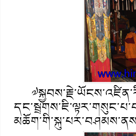
༧སྐྱབས་རྗེ་ཡོངས་འཛིན་ར
དང་སྦྲགས་ཇི་ལྟར་གསུང་
མཆོག་གི་སྐུ་པར་བཤམས་ནས་