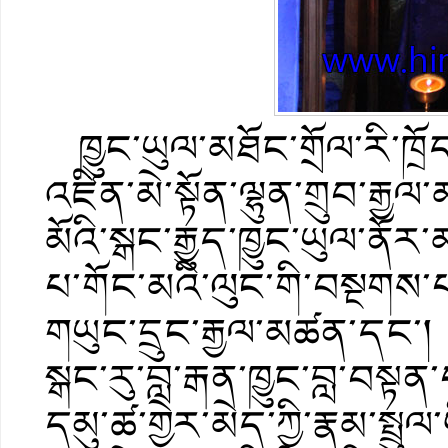
ཁྱུང་ཡུལ་མཐོང་གྲོལ་རི་ཁྲོ
འཛིན་མེ་སྟོན་ལྷུན་གྲུབ་རྒ
མོའི་སྒང་རྒྱུད་ཁྱུང་ཡུལ་ནོ
པ་གོང་མའི་ལུང་གི་བསྔགས་པའི
གཡུང་དྲུང་རྒྱལ་མཚན་དང་
སྒང་རུ་བླ་རྒན་ཁྱུང་བླ་བསྟ
དམུ་ཚ་གྱེར་མེད་ཀྱི་རྣམ་སྤ