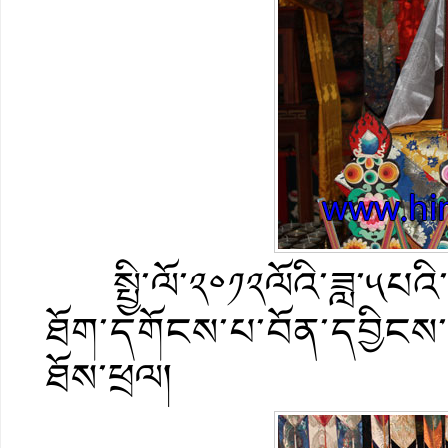
སྤྱི་ལོ་༢༠༡༢ལོའི་ཟླ་༥པའི་ཚ
ཐོག་དགོངས་པ་བོན་དབྱིངས་
ཐོས་ཕྲལ།