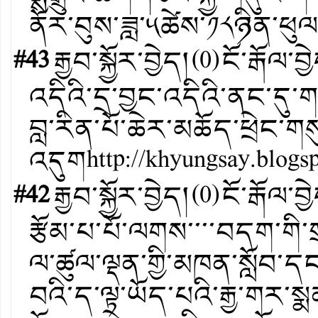
ནོར་བུས་ཟླ་༥ཚེས་༡༨ཉིན་ཕུལ
#43
རྒྱབ་སྐྱོར་བྱེད།
(
0
)
ངོ་རྒོལ་བྱ
འདིའི་དྲ་བྱང་འདིའི་ནང་དུ
བླ་རིན་པོ་ཆེར་མཆོད་ཕྲེང་གས
འདུག
http://khyungsay.blogs
#42
རྒྱབ་སྐྱོར་བྱེད།
(
0
)
ངོ་རྒོལ་བྱ
རྩོམ་པ་པོ་ལགས་་་་བདག་གི་ག
ལ་ཚུལ་ལྡན་གྱི་མཁན་སློབ་ད
བའི་ད་ལྟ་ཡོད་པའི་རྒྱ་གར་