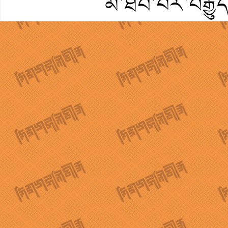
མ་ཐོབ་པར་བརྒྱུ