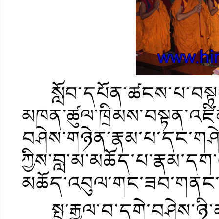
སློབ་དཔོན་ཚངས་པ་བསྟན་འ
མཁན་ཚུལ་ཁྲིམས་བསྟན་འཛིན
བཤེས་གཉེན་རྣམ་པ་དང་གཤེན་
ཀྱིས་བླ་མ་མཆོད་པ་རྣམ་དག་
མཆོད་འབུལ་གང་ཟབ་གནང་
སྤུ་རྒྱལ་བ་དགེ་བཤེས་ཉི