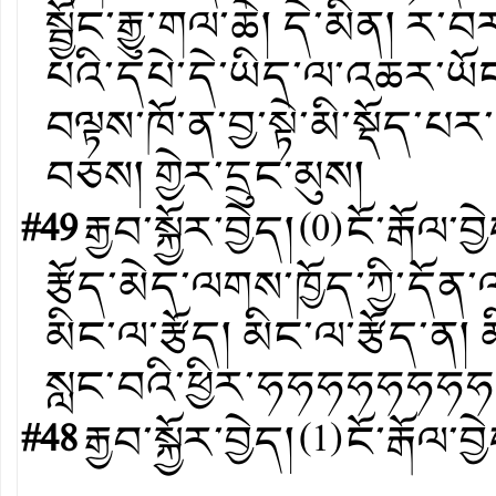
སྦྱོང་རྒྱུ་གལ་ཆེ། དེ་མིན། ར
པའི་དཔེ་དེ་ཡིད་ལ་འཆར་ཡོང
བལྟས་ཁོ་ན་བྱ་སྟེ་མི་སྡོད་
བཅས། གྱེར་དྲུང་མུས།
#49
རྒྱབ་སྐྱོར་བྱེད།
(
0
)
ངོ་རྒོལ་བྱ
རྩོད་མེད་ལགས་ཁྱོད་ཀྱི་དོན་
མིང་ལ་རྩོད། མིང་ལ་རྩོད་ན།
སླང་བའི་ཕྱིར་ཧཧཧཧཧཧཧཧཧ
#48
རྒྱབ་སྐྱོར་བྱེད།
(
1
)
ངོ་རྒོལ་བྱ