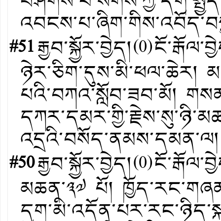
བཤགས་པ་སོགས་ཀྱི་དགེ་སྤྱོ
འབངས་པ་ཞིག་གིས་འབོད་བསྐ
#51
རྒྱབ་སྐྱོར་བྱེད།
(
0
)
ངོ་རྒོལ་བྱ
ཉེར་ཅིག་དུས་མི་ཕལ་ཆེར།
པའི་བཀའ་སློབ་ཟབ་མོ། གསན
དཀར་དམར་གྱི་རྗེས་སུ་ཉི་མཚ
འདྲའི་བསོད་ནམས་དམན་ལ། 
#50
རྒྱབ་སྐྱོར་བྱེད།
(
0
)
ངོ་རྒོལ་བྱ
མཆན་༣༧ པོ། ཁྱོད་རང་གཞན་ལ
དག་མི་འདོན་པར་རང་ཉིད་སྐབས