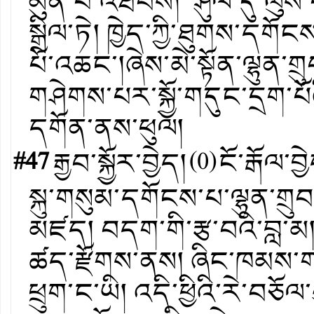
མུན་པ་འཐིབས། ཤུལ་དུ་ལུས་པ
སྒྲིལ་ཏེ། ཁྱེད་ཀྱི་ཐུགས་དག
པོ་འཆང་།ཞེས་མེ་སྟོན་ལྷུན་གྲ
གཤེགས་པར་སྐྱོ་གདུང་དྲག་པོ
དགོན་ནས་ཕུལ།
#47
རྒྱབ་སྐྱོར་བྱེད།
(
0
)
ངོ་རྒོལ་བྱ
སྐུ་གསུམ་དགོངས་པ་ལྷུན་གྲུབ
མཛད། བདག་གི་རྩ་བའི་བླ་མ། སྤྱ
ཚད་རྫོགས་ནས། ཞིང་ཁམས་ག
ཕྲུག་ང་ཡི། འདི་ཕྱིའི་རེ་བཅོ