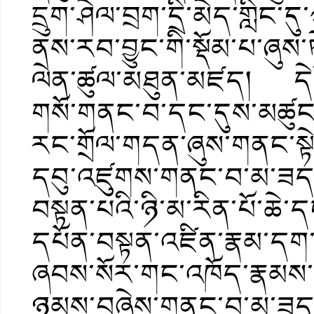
དྲུག་ཤེལ་བྲག་དྲི་མེད་གླིང་
ནས་རབ་བྱུང་གི་སྡོམ་པ་ཞུས་
ལེན་ཚུལ་མཐུན་མཛད། དེ་ན
གསོ་གནང་བ་དང་དུས་མཚུངས
རང་གྲོལ་གདན་ཞུས་གནང་སྟེ་སྔ
དབུ་འཛུགས་གནང་བ་མ་ཟད་༧
བསྟན་པའི་ཉི་མ་རིན་པོ་ཆེ་ད
དཔོན་བསྟན་འཛིན་རྣམ་དག་རི
ཞབས་སོར་གང་འཁོད་རྣམས
ཉམས་བཞེས་གནང་བ་མ་ཟད་བོ