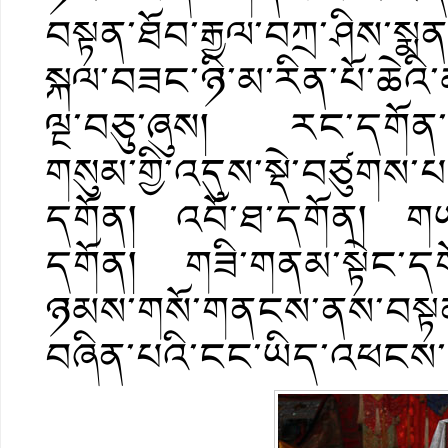
བསྟན་ཐོབ་རྒྱལ་བཀྲ་ཤིས་སྨན
སྐལ་བཟང་ཉི་མ་རིན་པོ་ཆེའི་མ
ལྔ་བཅུ་ཞུས། རང་དགོན་མཐོང
གསུམ་གྱི་འདུས་སྡེ་བཙུགས་པ
དགོན། འབོ་ཐ་དགོན། གཡམ་
དགོན། གཟི་གནམ་སྟེང་དག
ཉམས་གསོ་གནངས་ནས་བསྟན་
བཞིན་པའི་ངང་ཡིད་འཕངས་