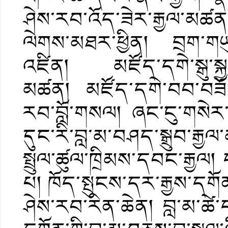
ཤེས་རབ་འོད་ཟེར་རྒྱལ་མཚན
ལེགས་མཐར་ཕྱིན། བྲག་གཡུང་ད
འཛིན། མཛོད་དགེ་སྒུ་སྐྱང་
མཚན། མཛོད་དགེ་བབ་བཟོ་མད
རབ་བློ་གསལ། ཞང་ངུ་གསེར་ག
དུང་རི་བླ་མ་བཤད་སྒྲུབ་ར
སྤྲུལ་ཚུལ་ཁྲིམས་དབང་རྒྱལ། 
པ། ཁོད་སྤུངས་དར་རྒྱས་དགོན་ག
ཤེས་རབ་རིན་ཆེན། བླ་མ་ཚེ་