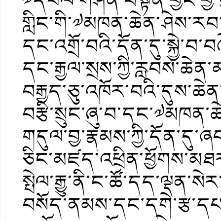
༧དཔལ་གཤེན་བསྟན་བྱང་བྱ་
གླིང་གི་༧མཁན་ཆེན་ཤེས་རབ་
དང་འགྲོ་བའི་དོན་དུ་སྐྱེ་བ་བ
དང་རྒྱལ་སྲས་ཀྱི་རླབས་ཆེན
བརྒྱད་ཅུ་འཁོར་བའི་དུས་ཆེན་
བརྩི་སྲུང་ཞུ་བ་དང་༧མཁན
གདུལ་བྱ་རྣམས་ཀྱི་དོན་དུ་ཞ
ཅིང་མཛད་འཕྲིན་ཕྱོགས་མཐར་ཁ
སྤེལ་རྒྱུ་ནི་ང་ཚོ་དད་ལྡན་སེར
བསོད་ནམས་དང་དགེ་རྩ་དཔག