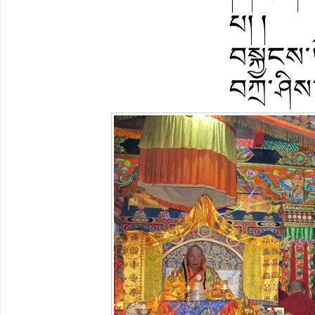
པ། །
བསྐྱངས་
བཀྲ་ཤིས་