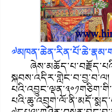
༧མཁན་ཆེན་རིན་པོ་ཆེ་རྣམ་ག
ཞེས་མཆོད་པ་བརྗོད་པའི་
སྐབས་འདིར་གླེང་བ་བྱ་བ་ལ
པའི་འབྱུང་ལྡན་༣༠༡གཅིག་ག
པའི་ཆུ་འབྲུག་ལོ་ནི་མདོ་ས