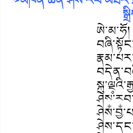
༧མཁན་ཆེན་ཤེས་རབ་མཐར་ཕྱིན་
སྒ
ཨེ་མ་ཧོ
བཞི་སྟོང
རྣམ་པར་
བདེན་བཞ
སྐུ་ལྔ༷
ཤེས༵་ར༵
ཤེས་བྱ
ཤེས་དང་