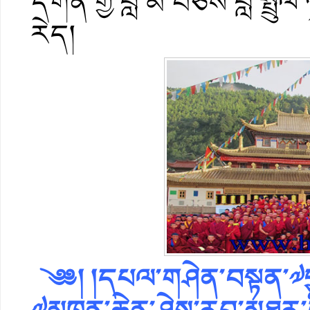
དགོན་གྱི་བླ་མ་བཅས་བླ་སྤྲུལ
རེད།
༄༅། །དཔལ་གཤེན་བསྟན་༧བྱ