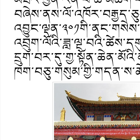
བཞེས་ནས་ལོ་འཁོར་བརྒྱད་ཅུར
འབྱུང་ལྡན་༣༠༡གི་ནང་གསེས་
འབྲུག་ལོའི་ཟླ་ལྔ་བའི་ཚེས་ད
དྲུག་བར་དུ་གྱ་སྟོན་ཆེན་མོའ
ཁག་བཅུ་གསུམ་གྱི་གདན་ས་ཆེ