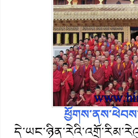
ཕྱོགས་ནས་ཕེབས་པ
དེ་ཡང་ཉིན་རེའི་འགྲོ་རིམ་ར