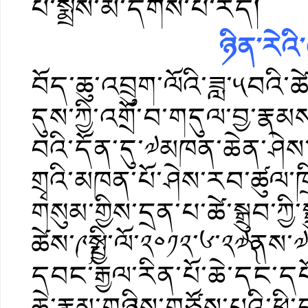
པ་སྨྲོས་མ་དགོས་པ་རེད།
ཉིན་རེའི་
བོད་ཆུ་འབྲུག་ལོའི་ཟླ་༥བའི་ཚ
དུས་ཀྱི་འགྲོ་བ་གདུལ་བྱ་རྣམ
བའི་དོན་དུ་༧མཁན་ཆེན་ཤེས་
གྲྭའི་མཁན་པོ་ཤེས་རབ་ཚུལ་ཁ
གསུམ་གྱིས་དྲན་པ་ཚེ་སྒྲུབ་ཀྱ
ཚེས་༩༼སྤྱི་ལོ་༢༠༡༢་༦་༢༧༽ན
དབང་རྒྱལ་རིན་པོ་ཆེ་དང་དཔ
ཆེ་རྣམ་གཉིས་གཙོས་པའི་ཕྱ