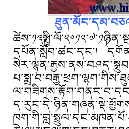
ཐུན་མོང་དམ་བཅའ
ཚེས་༡༣༼སྤྱི་ལོ་༢༠༡༢་༧་༡༽ཉ
དཔོན་སློབ་ཚང་དང་། དགོན་སྡ
སེར་ལྷན་རྒྱས་ནས་བཤད་སྒྲུབ་
པ་སྨྲ་བ་བརྒྱ་ཕྲག་ལྷག་གིས
ལ་གཟིགས་རྟོག་གནང་བ་དང
ད་རུང་དེ་ཉིན་གཞན་སྡེ་ཕྱོགས
ཁག་གི་བླ་སྤྲུལ་དང་མཁན་པོ