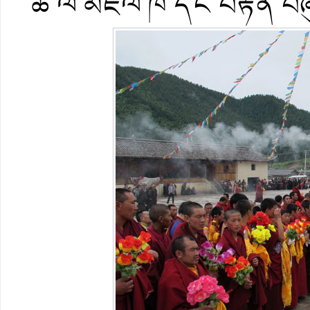
ཆེ་ལ་མཇལ་ཁ་དང་བརྟན་བཞ