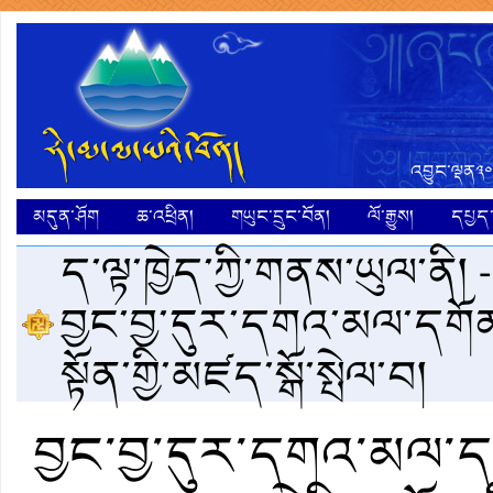
འབྱུང་ལྡན༣༠
མདུན་ཤོག
ཆ་འཕྲིན།
གཡུང་དྲུང་བོན།
ལོ་རྒྱུས།
དཔྱད་ག
ད་ལྟ་ཁྱེད་ཀྱི་གནས་ཡུལ་ནི། 
བྱང་བྱ་དུར་དགའ་མལ་དགོན་ཆ
སྟོན་གྱི་མཛད་སྒོ་སྤེལ་བ།
བྱང་བྱ་དུར་དགའ་མལ་དག