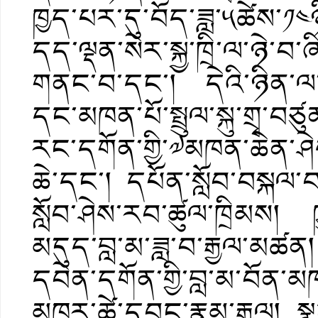
ཁྱད་པར་དུ་བོད་ཟླ་༥ཚེས་༡
དད་ལྡན་སེར་སྐྱ་ཁྲི་ལ་ཉེ་བ་ཞ
གནང་བ་དང་། དེའི་ཉིན་ལ་ཕྱོ
དང་མཁན་པོ་སྤྲུལ་སྐུ་གྲྭ་བཙ
རང་དགོན་གྱི་༧མཁན་ཆེན་ཤེ
ཆེ་དང་། དཔོན་སློབ་བསྐལ་
སློབ་ཤེས་རབ་ཚུལ་ཁྲིམས། 
མདུད་བླ་མ་ཟླ་བ་རྒྱལ་མཚ
དབེན་དགོན་གྱི་བླ་མ་བོན་
མཁར་ཚེ་དབང་རྣམ་རྒྱལ། སྣང་