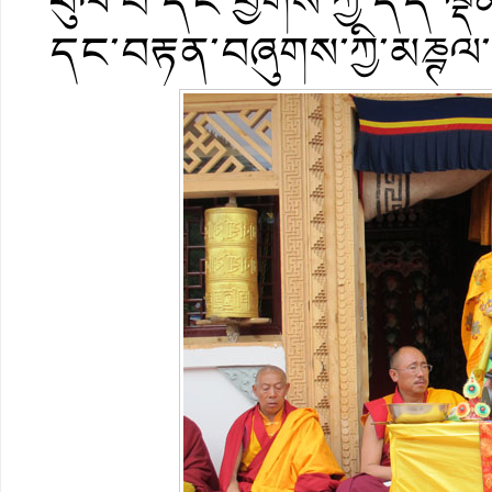
ཕུལ་བ་དང་ཕྱོགས་ཀྱི་དད་ལྡ
དང་བརྟན་བཞུགས་ཀྱི་མཎྚལ་