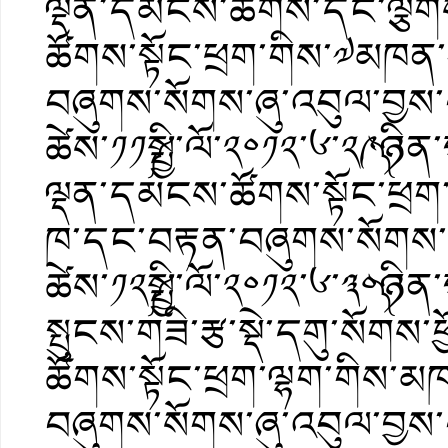
ལྡན་དམངས་ཚོགས་དང་ལྕགས
ཚོགས་སྟོང་ཕྲག་གིས་༧མཁན
བཞུགས་སོགས་ཞུ་འབུལ་བྱས་
ཚེས་༡༡༼སྤྱི་ལོ་༢༠༡༢་༦་༢༩༽ཉི
ལྡན་དམངས་ཚོགས་སྟོང་ཕྲག
ཁ་དང་བརྟན་བཞུགས་སོགས་ཞ
ཚེས་༡༢༼སྤྱི་ལོ་༢༠༡༢་༦་༣༠༽ཉ
སྤུངས་གཟི་རྩ་སྡེ་དགུ་སོག
ཚོགས་སྟོང་ཕྲག་ལྷག་གིས་མ
བཞུགས་སོགས་ཞུ་འབུལ་བྱས་