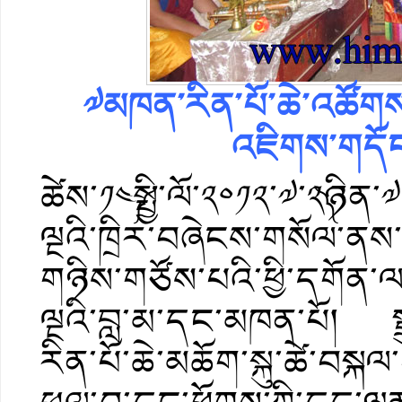
༧མཁན་རིན་པོ་ཆེ་འཚོགས
འཇིགས་གདོང་
ཚེས་༡༤༼སྤྱི་ལོ་༢༠༡༢་༧་༢༽ཉི
ལྔའི་ཁྲིར་བཞེངས་གསོལ་ནས
གཉིས་གཙོས་པའི་ཕྱི་དགོན
ལྔའི་བླ་མ་དང་མཁན་པོ། སྤྲ
རིན་པོ་ཆེ་མཆོག་སྐུ་ཚེ་བས