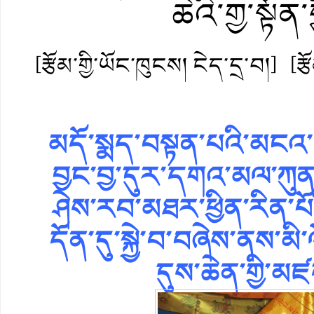
ཆེའི་གྱ་སྟོན
[རྩོམ་གྱི་ཡོང་ཁུངས། ངེད་དྲ་བ།]
[ར
མདོ་སྨད་བསྟན་པའི་མངའ
བྱང་བྱ་དུར་དགའ་མལ་ཀུན་
ཤེས་རབ་མཐར་ཕྱིན་རིན་པོ
དོན་དུ་སྐྱེ་བ་བཞེས་ནས་མི་
དུས་ཆེན་གྱི་མཛད