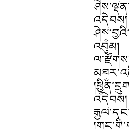
ཤེས་ལྡན
འདེབས། 
ཤེས༵་བྱ
འབུམ། །
ལ་རྫོགས།
མཐ༵ར་འ
།ཕྱི༵ན་
འདེབས། 
རྒྱལ་དང
།གང་གི