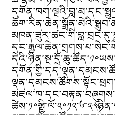
དགོན་ཁག་ལྔའི་བླ་མ་དང་སྤྲ
ཆོག་རིན་ཆེན་སྒྲོན་མེའི་སྒྲུ
མཁན་ཟུར་ཚང་གི་བླ་བྲང་དུ་བླ
དང་རྒྱལ་ཆེན་གྲགས་པ་སེང་ག
དེའི་ཉིན་སྔ་དྲོ་ཆུ་ཚོད་༡༠
དགོན་གྱི་དད་ལྡན་དམངས་
ལྡན་དམངས་ཚོགས་སྟོང་ཕྲག་
མཇལ་ཁ་དང་བརྟན་བཞུགས་ས
ཚེས་༡༠༼སྤྱི་ལོ་༢༠༡༢་༦་༢༨༽ཉ