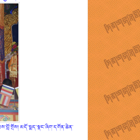
་བློ་གྲོས། མདོ་སྨད་སྣང་ཞིག་དགོན་ཆེན་