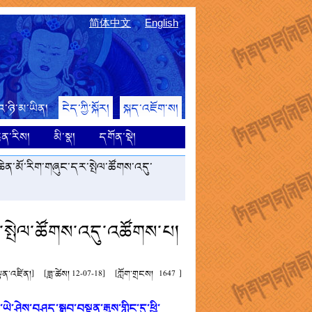
简体中文
English
འ་ཉི་མ་ཡིན།
ངེད་ཀྱི་སྐོར།
སྐད་འཇོག་ས།
ྙན་རིས།
མི་སྣ།
དགོན་སྡེ།
ཆེན་མོ་རིག་གཞུང་དར་སྤེལ་ཚོགས་འདུ་
ར་སྤེལ་ཚོགས་འདུ་འཚོགས་པ།
སྟན་འཛིན།]
[ཟླ་ཚེས། 12-07-18]
[ཀློག་གྲངས།
1647
]
ེས་བཤད་སྒྲུབ་བསྟན་རྒྱས་གླིང་དུ་ཕྱི་