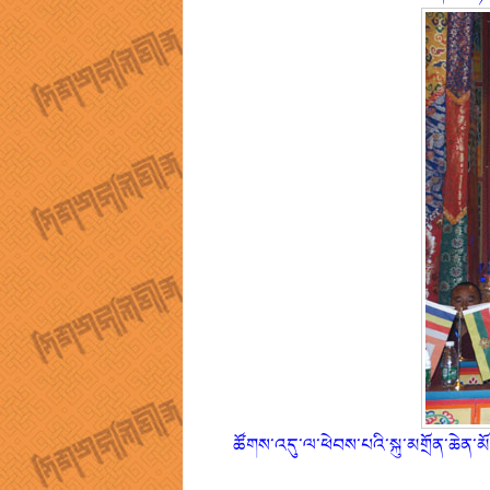
ཚོགས་འདུ་ལ་ཕེབས་པའི་སྐུ་མགྲོན་ཆེན་མ