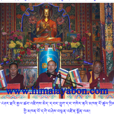
ོ་༧ཤར་རྫའི་རྒྱལ་ཚབ་འཇིགས་མེད་དབང་ཕྱུག་དང་གསེར་རྟའི་མཁན་པོ་ཚུལ་ཁྲིམས
གྱི་མཁན་པོ་དགེ་བཤེས་བསྟན་འཛིན་སྨོན་ལམ།