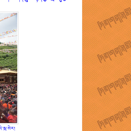
སྐྱ་སེར།