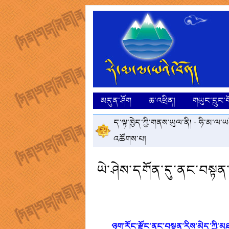
མདུན་ཤོག
ཆ་འཕྲིན།
གཡུང་དྲུང་བ
ད་ལྟ་ཁྱེད་ཀྱི་གནས་ཡུལ་ནི། -
ཧི་མ་ལ་ཡའ
འཚོགས་པ།
ཡེ་ཤེས་དགོན་དུ་ནང་བསྟན་
ཉག་རོང་རྫོང་ནང་བསྟན་རིས་མེད་ཀྱི་མཐ