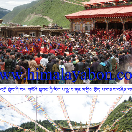
བགྲོ་གླེང་གི་ངལ་གསོའི་སྐབས་ཀྱི་རིག་པ་སྨྲ་བ་རྣམས་ཀྱིས་རྩོད་པ་གནང་བཞིན་པ