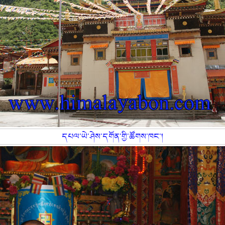
དཔལ་ཡེ་ཤེས་དགོན་གྱི་ཚོགས་ཁང་།