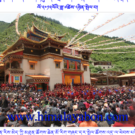
ལོ་༢༠༡༢ལོའི་ཟླ་༧ཚེས་༨ཉིན་སྤེལ་བ།
་རིས་མེད་ཀྱི་མཐུན་ཚོགས་ཆེན་མོ་རིག་གཞུང་དར་སྤེལ་ཚོགས་འདུ་ལ་ཕེབས་པའི་