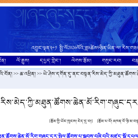
འབྱུང་ལྡན༣༠༡ སྤྱི་ལོ2026ལོའི་ཟླ8ཚེས9ཉིན་ཡིན་ལ། རེས་གཟ
ོན།
ལོ་རྒྱུས།
དཔྱད་གླེང་།
ལེགས་རྩོམ།
གསུང་རབ།
བར
ི་བོན།
>>
ཆ་འཕྲིན།
>> ཡེ་ཤེས་དགོན་དུ་ནང་བསྟན་རིས་མེད་ཀྱི་མཐུན་ཚོགས་
རིས་མེད་ཀྱི་མཐུན་ཚོགས་ཆེན་མོ་རིག་གཞུང་ད
[རྩོམ་གྱི་ཡོང་ཁུངས། ངེད་དྲ་བ།]
[རྩོམ་པ་པོ། མཁན་པོ་ཉི་མ་བ
ུན་ཚོགས་ཆེན་མོ་རིག་གཞུང་དར་སྤེལ་ཚོགས་པ་སྐབས་བཞི་བའི་མཛད་སྒོ་དཔལ་ཡེ་ཤ