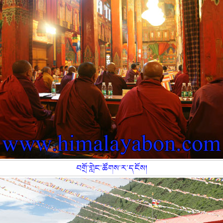
བགྲོ་གླེང་ཚོགས་ར་དངོས།