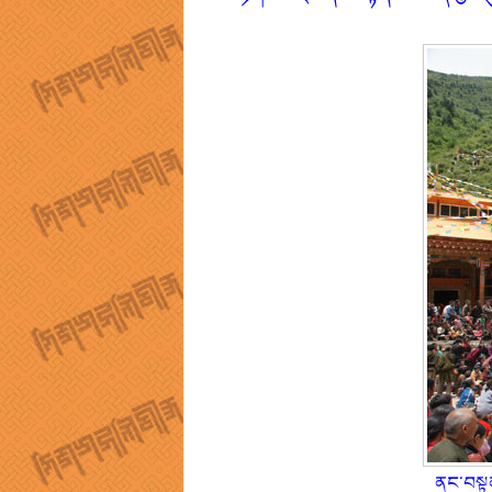
ནང་བསྟན