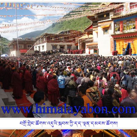
བགྲོ་གླེང་ཚོགས་འདུའི་སྐབས་ཀྱི་དད་ལྡན་དམངས་ཚོགས།