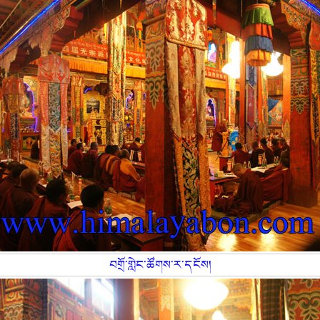
བགྲོ་གླེང་ཚོགས་ར་དངོས།