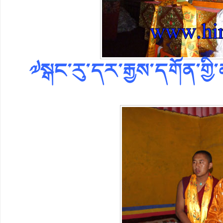
༧སྒང་རུ་དར་རྒྱས་དགོན་གྱི