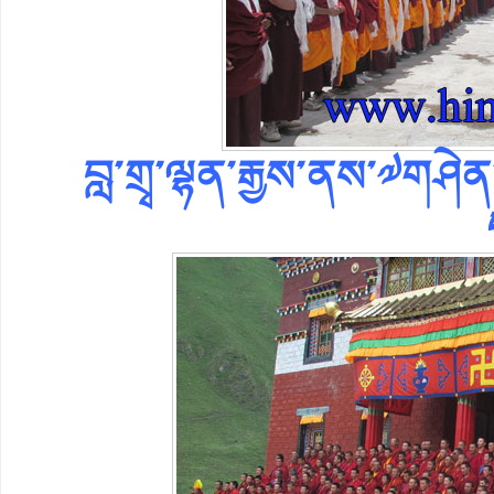
བླ་གྲྭ་ལྷན་རྒྱས་ནས་༧གཤ