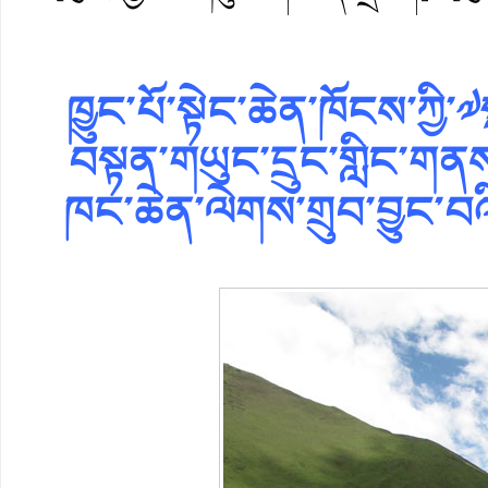
ཁྱུང་པོ་སྟེང་ཆེན་ཁོངས་ཀྱ
བསྟན་གཡུང་དྲུང་གླིང་གན
ཁང་ཆེན་ལེགས་གྲུབ་བྱུང་བའི