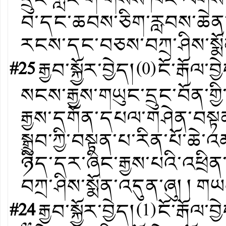
བ་དང་ཆབས་ཅིག་རླབས་ཆེན་མཛ
རངས་དང་བཅས་བཀྲ་ཤིས་སྨོ
#25
རྒྱབ་སྐྱོར་བྱེད།
(
0
)
ངོ་རྒོལ་བྱ
སངས་རྒྱས་གཡུང་དྲུང་བོན་གྱི
རྒྱས་དགོན་དཔལ་གཤེན་བསྟན
སྒྲུབ་ཀྱི་བསྟན་པ་རིན་པོ་ཆེ་འ
ཉིད་དར་ཞིང་རྒྱས་པའི་འཕྲི
བཀྲ་ཤིས་སྨོན་འདུན་ཞུ། ། 
#24
རྒྱབ་སྐྱོར་བྱེད།
(
1
)
ངོ་རྒོལ་བྱ