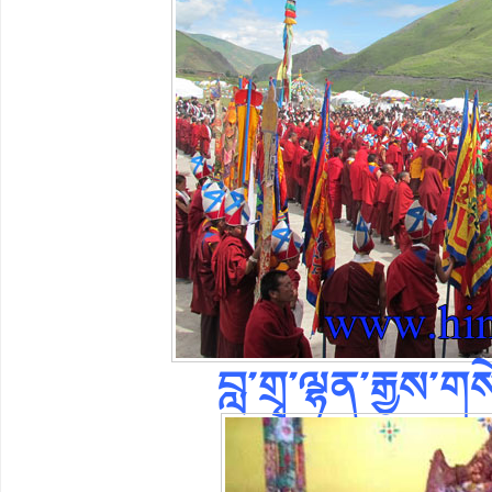
བླ་གྲྭ་ལྷན་རྒྱས་