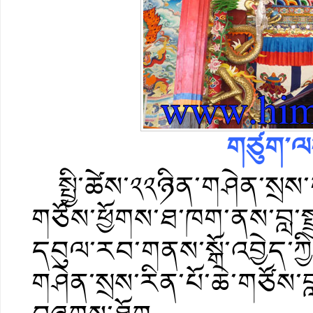
གཙུག་ལག
སྤྱི་ཚེས་༢༢ཉིན་གཤེན་སྲས་
གཙོས་ཕྱོགས་ཐ་ཁག་ནས་བླ་
དབུལ་རབ་གནས་སྒོ་འབྱེད་ཀྱི
གཤེན་སྲས་རིན་པོ་ཆེ་གཙོས་