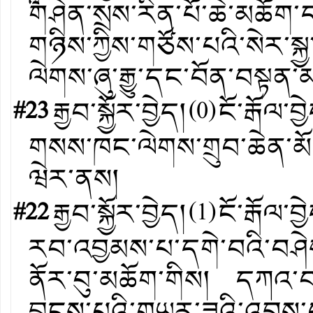
༸གཤེན་སྲས་རིན་པོ་ཆེ་མཆོག
གཉིས་ཀྱིས་གཙོས་པའི་སེར་ས
ལེགས་ཞུ་རྒྱུ་དང་བོན་བསྟན་
#23
རྒྱབ་སྐྱོར་བྱེད།
(
0
)
ངོ་རྒོལ་བྱ
གསས་ཁང་ལེགས་གྲུབ་ཆེན་མོ། 
ཝེར་ནས།
#22
རྒྱབ་སྐྱོར་བྱེད།
(
1
)
ངོ་རྒོལ་བྱ
རབ་འབྱམས་པ་དགེ་བའི་བཤེས
ནོར་བུ་མཆོག་གིས། དཀའ་བ་
བླངས་པའི་གཡུར་ཟའི་འབྲས་