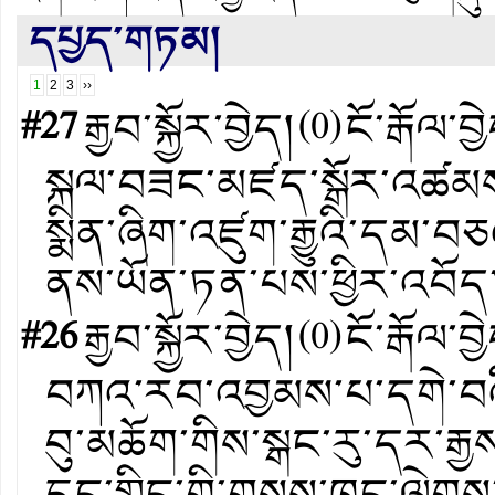
དཔྱད་གཏམ།
1
2
3
››
#27
རྒྱབ་སྐྱོར་བྱེད།
(
0
)
ངོ་རྒོལ་བྱ
སྐལ་བཟང་མཛད་སྒོར་འཚམས་
སྨིན་ཞིག་འཛུག་རྒྱུའི་དམ་
ནས་ཡོན་ཏན་པས་ཕྱིར་འབོད་
#26
རྒྱབ་སྐྱོར་བྱེད།
(
0
)
ངོ་རྒོལ་བྱ
བཀའ་རབ་འབྱམས་པ་དགེ་བའི
བུ་མཆོག་གིས་སྒང་རུ་དར་ར
དྲུང་གླིང་གི་གསས་ཁང་ལེགས་ག