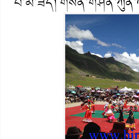
བ་མ་ཟད། གསོན་གཤིན་ཀུན་