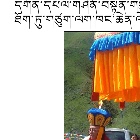
དགོན་དཔལ་གཤེན་བསྟན་གཡུ
ཐོག་ཏུ་གཙུག་ལག་ཁང་ཆེན་ལེག