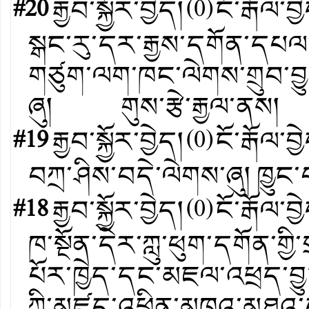
#20
རྒྱབ་སྐྱོར་བྱེད།
(
0
)
ངོ་རྒོལ་བྱ
སྒང་རུ་དར་རྒྱས་དགོན་དཔལ་
གཙུག་ལག་ཁང་ལེགས་གྲུབ་བྱ
ཞུ། གུས་རྩེ་རྒྱལ་ནས།
#19
རྒྱབ་སྐྱོར་བྱེད།
(
0
)
ངོ་རྒོལ་བྱ
བཀྲ་ཤིས་བདེ་ལེགས་ཞུ། ཁྱུ
#18
རྒྱབ་སྐྱོར་བྱེད།
(
0
)
ངོ་རྒོལ་བྱ
ཁ་སྔོན་དེར་ཀླུ་ཕུག་དགོན་གྱ
པོར་ཁྱེད་དང་མཇལ་འཕྲད་བྱ
ཀྱི་མཛད་འཕྲིན་མཁའ་མཐ