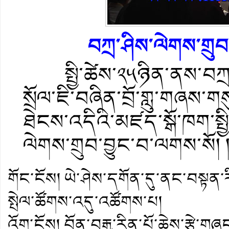
བཀྲ་ཤིས་ལེགས་གྲུབ
སྤྱི་ཚེས་༢༥ཉིན་ནས་བཀྲ་
སྲོལ་ཇི་བཞིན་བྲོ་གླུ་གཞས་ག
ཐེངས་འདིའི་མཛད་སྒོ་ཁག་སྤྱ
ལེགས་གྲུབ་བྱུང་བ་ལགས་སོ། 
གོང་ངོས།
ཡེ་ཤེས་དགོན་དུ་ནང་བསྟན་ར
སྤེལ་ཚོགས་འདུ་འཚོགས་པ།
འོག་ངོས།
བོན་བརྒྱ་རིན་པོ་ཆེས་རྩེ