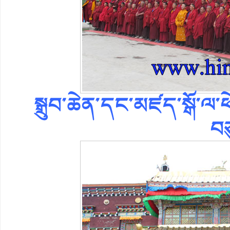
སྒྲུབ་ཆེན་དང་མཛད་སྒོ་ལ་ཕ
བཙ