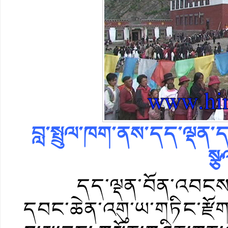
བླ་སྤྲུལ་ཁག་ནས་དད་ལྡ
སྩ
དད་ལྡན་བོན་འབངས་ཁྲི་ཕ
དབང་ཆེན་འགུ་ཡ་གཏིང་རྫོ