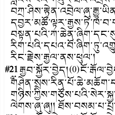
བཀྲ་ཤིས་རྟེན་འབྲེལ་ཞུ་རྒྱུ་
དབྱར་མཚོ་ལྟར་རྒྱས་ཏེ་ཁ་བ
བསྟན་པའི་ཀ་ཆེན་ཞིག་དང་སུ་
རིག་པའི་དཔའ་བོ་ཞིག་ཏུ་འག
རིང་རྗེས་རྒྱལ་ནས་ཕུལ་།
#21
རྒྱབ་སྐྱོར་བྱེད།
(
0
)
ངོ་རྒོལ་བྱ
༸གཤེན་སྲས་རིན་པོ་ཆེ་མཆོག
གཉིས་ཀྱིས་གཙོས་པའི་སེར་ས
ལེགས་ཞུ་ཞུ།། ཐོས་བསམ་པ་པྲ