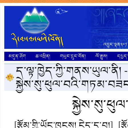
འབྱུང་ལྡན༣༠༡
མདུན་ཤོག
ཆ་འཕྲིན།
གཡུང་དྲུང་བོན།
ལོ་རྒྱུས།
དཔྱད་ག
ད་ལྟ་ཁྱེད་ཀྱི་གནས་ཡུལ་ནི། 
སྐྱེས་སུ་ཕུལ་བའི་གཏམ་བཟང
སྐྱེས་སུ་ཕ
[རྩོམ་གྱི་ཡོང་ཁུངས། ངེད་དྲ་བ།]
[ར