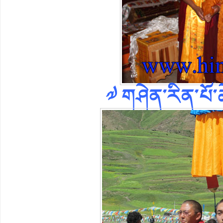
༧ གཤེན་རིན་པོ་