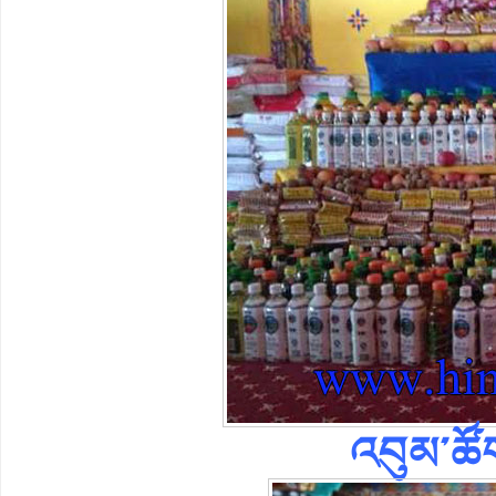
འབུམ་ཚོག