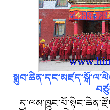
སྒྲུབ་ཆེན་དང་མཛད་སྒོ་ལ་ཕ
བཙུ
ད་ལམ་ཁྱུང་པོ་སྟེང་ཆེན་རྫོ