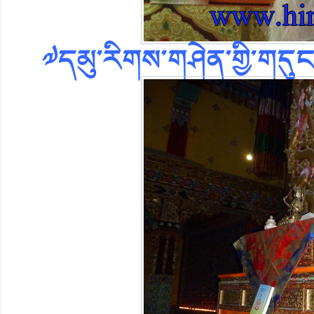
༧དམུ་རིགས་གཤེན་གྱི་གདུང་