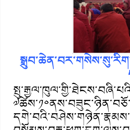
སྒྲུབ་ཆེན་བར་གསེས་སུ་རི
སྤུ་རྒྱལ་ཁུལ་གྱི་ཐེངས་བཞི་པའི
༧ཚེས་༡༠ནས་བཟུང་ཉིན་བཅོ་
དགེ་བའི་བཤེས་གཉེན་རྣམས