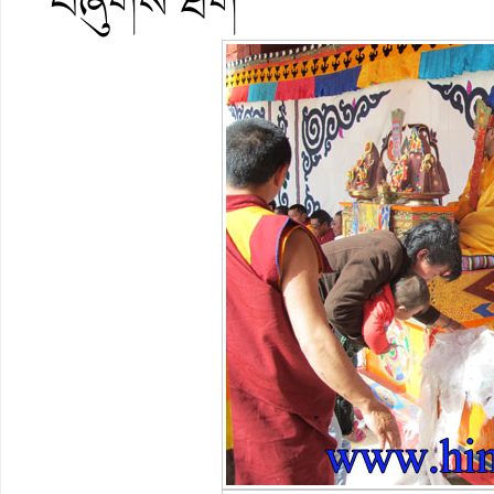
བཞུགས་ཐོག