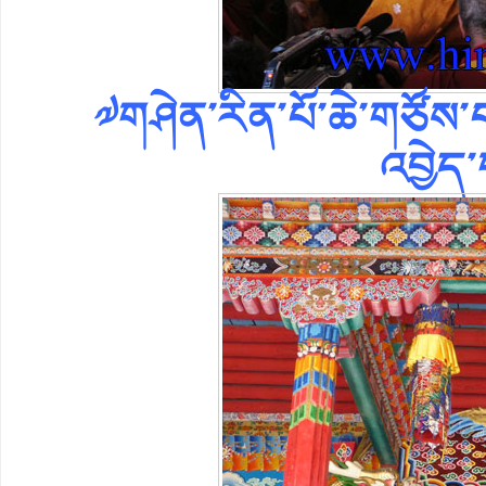
༧གཤེན་རིན་པོ་ཆེ་གཙོས་པ
འབྱེད