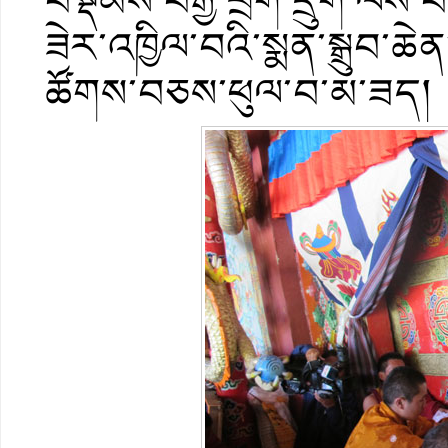
བསྡོམས་བརྒྱ་ཕྲག་དྲུག་ལས་བ
ཟེར་འཁྱིལ་བའི་སྨན་སྒྲུབ་ཆེ
ཚོགས་བཅས་ཕུལ་བ་མ་ཟད།