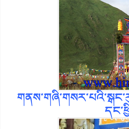
གནས་གཞི་གསར་པའི་སྒང་རུ
དང་ཕྱ