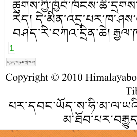
ཚུགས་ཀྱི་ཁྱབ་ཁོོངས་ཆེ་ད
རེད། དེ་མིན་འདྲ་པར་ཁ་ཤས་
བཤད་རེ་བཀའ་དྲིན་ཆེ། རྒྱལ
1
དཔྱད་གཏམ་སྤེལ་བ།
Copyright © 2010
Himalayab
Ti
པར་དབང་ཡོད་ས་ཧི་མ་ལ་ཡའི་
མ་ཐོབ་པར་བརྒྱུ