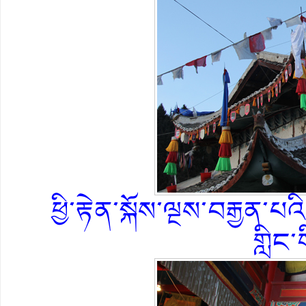
ཕྱི་རྟེན་སྐོས་ལྔས་བརྒྱན་པའ
གླིང