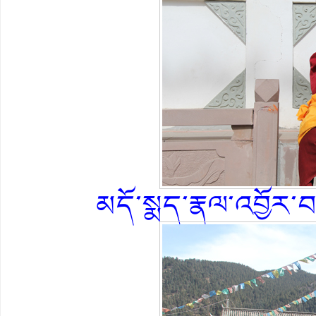
མདོ་སྨད་རྣལ་འབྱོར་བ