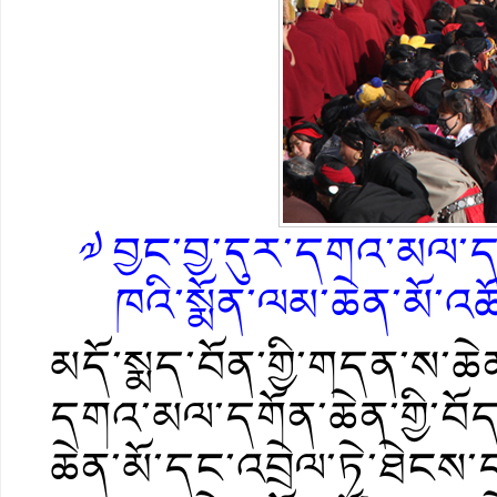
༧ བྱང་བྱ་དུར་དགའ་མལ་དགོན
ཁའི་སྨོན་ལམ་ཆེན་མོ་འཚ
མདོ་སྨད་བོན་གྱི་གདན་ས་ཆེ
དགའ་མལ་དགོན་ཆེན་གྱི་བོད་ཆ
ཆེན་མོ་དང་འབྲེལ་ཏེ་ཐེངས་དང