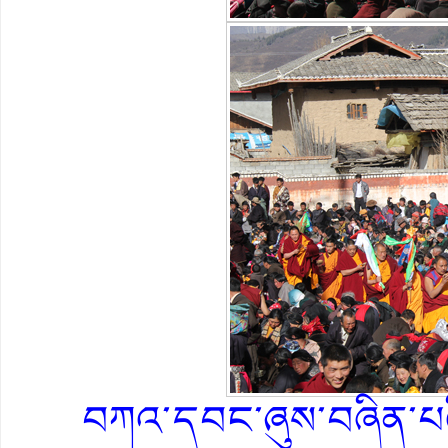
བཀའ་དབང་ཞུས་བཞིན་པའི