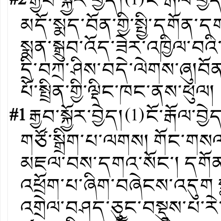
#2
རྒྱབ་སྐྱོར་བྱེད།
(
1
)
ངོ་རྒོལ་བྱེ
མདོ་སྨད་བོན་གྱི་སྤྱི་དགོ
སྨན་སྒྲུབ་འོད་ཟེར་འཁྱིལ་བའ
དྲི་བཀྲ་ཤིས་བདེ་ལེགས་ཞུ།བོ
པོ་སྤྲིན་གྱི་ལྡིང་ཁང་ནས་ཕུལ།
#1
རྒྱབ་སྐྱོར་བྱེད།
(
1
)
ངོ་རྒོལ་བྱེ
གཙོ་སྒྲིག་པ་ལགས། གོང་གསལ་
མཇལ་བས་དགའ་སོང་། དགོན་
འཕྲོག་པ་ཞིག་བཞེངས་འདུག ས
འགྲེལ་བཤད་ཅུང་བསྡུས་པ་རེ