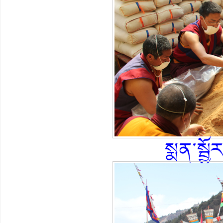
སྨན་སྦྱ