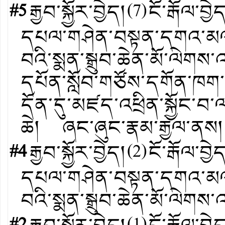
#5
རྒྱབ་སྐྱོར་བྱེད།
(
7
)
ངོ་རྒོལ་བྱེ
དཔལ་གཤེན་བསྟན་དགའ་མལ་དག
བའི་སྨན་སྒྲུབ་ཆེན་མོ་ལ
དཔོན་སློབ་གཙོས་དགོན་ཁག་ལྔའ
དོན་དུ་མཛད་འཕྲིན་སྐྱོང་བ
ཆེ། ཞང་ཞུང་རྣམ་རྒྱལ་ནས།
#4
རྒྱབ་སྐྱོར་བྱེད།
(
2
)
ངོ་རྒོལ་བྱེ
དཔལ་གཤེན་བསྟན་དགའ་མལ་དག
བའི་སྨན་སྒྲུབ་ཆེན་མོ་ལེགས་