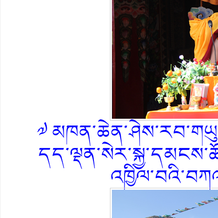
༧ མཁན་ཆེན་ཤེས་རབ་གཡུང
དད་ལྡན་སེར་སྐྱ་དམངས་ཚོག
འཁྱིལ་བའི་བ