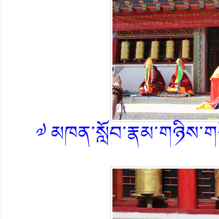
༧ མཁན་སློབ་རྣམ་གཉིས་གཙ