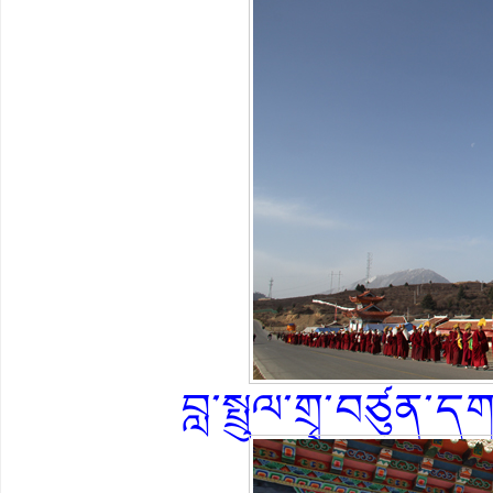
བླ་སྤྲུལ་གྲྭ་བཙུན་