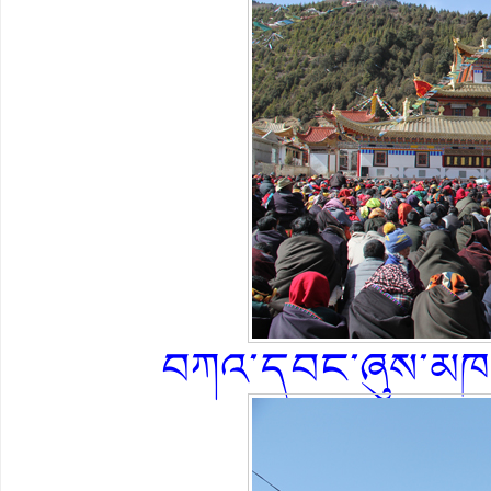
བཀའ་དབང་ཞུས་མཁན