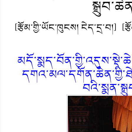
སྒྲུབ་ཆ
[རྩོམ་གྱི་ཡོང་ཁུངས། ངེད་དྲ་བ།]
[ར
མདོ་སྨད་བོན་གྱི་འདུས་སྡེ
དགའ་མལ་དགོན་ཆེན་གྱི་ཐེང
བའི་སྨན་སྒ