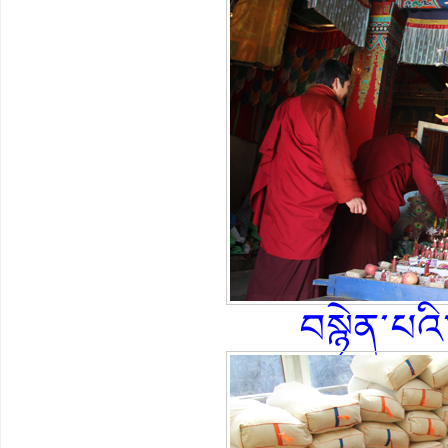
བསྙེན་པའི་