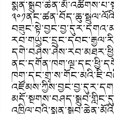
སྨན་སྒྲུབ་ཆེན་མོ་འཚོགས་པ
༣༠༡ནང་ཚན་བོད་ཆུ་སྦྲུལ་ལོའ
བཟུང་སྟེ་བྱང་བྱ་དུར་དགའ་
རབ་གཡུང་དྲུང་དབང་རྒྱལ་རི
དགེ་བཤེས་ཤེས་རབ་མཐར་ཕྱི
ནང་དགོན་ཁག་ལྔ་དང་ཕྱི་དགོ
ཁག་དང་གྲྭ་ས་གོང་མའི་ཇི་
འཛོམས་ཀྱིས་བྱང་བྱ་དུར་དགའ
མདོ་སྔགས་བཤད་སྒྲུབ་གླིང་དུ
འཁྱིལ་བའི་སྨན་སྒྲུབ་ཆེན་