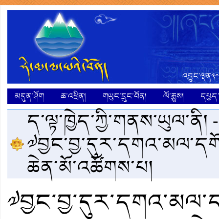
འབྱུང་ལྡན༣༠
མདུན་ཤོག
ཆ་འཕྲིན།
གཡུང་དྲུང་བོན།
ལོ་རྒྱུས།
དཔྱད་ག
ད་ལྟ་ཁྱེད་ཀྱི་གནས་ཡུལ་ནི། 
༧བྱང་བྱ་དུར་དགའ་མལ་དགོན་
ཆེན་མོ་འཚོགས་པ།
༧བྱང་བྱ་དུར་དགའ་མལ་དག