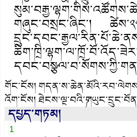
སུམ་བརྒྱ་ལྷག་གིས་འཚོགས་ཆེན་
གཞུང་བསྲང་ཞིང་། ཚེས་༢
དྲུང་དབང་རྒྱལ་རིན་པོ་ཆེ་
ཆིག་ཁྲི་ལྷག་ལ་ཁྲོ་བོ་འོད་ཟེ
དབང་བསྩལ་བ་སོགས་ཀྱི་གནས
གོང་ངོས།
གདན་ས་ཆེན་མོའི་རབ་ལེགས་གཡ
འོག་ངོས།
ཐེངས་ལྔ་བའི་༼གཡུང་དྲུང་བོ
དཔྱད་གཏམ།
1