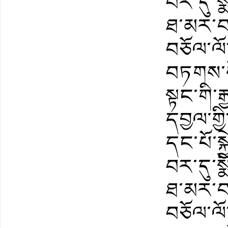
བར་དུ་སྨ
ཐ་མར་བས
བཅོལ་ལོ
བཏགས་ས
སྟང་གི་
དབྱལ་གྱ
དང་པོ་སྐྱ
བར་དུ་སྨ
ཐ་མར་བས
བཅོལ་ལོ