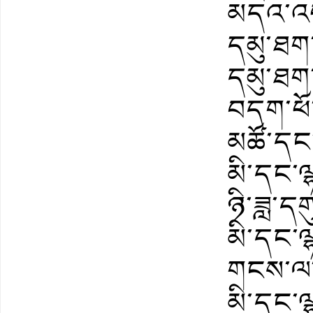
མདའ་འཕ
དམུ་ཐག་
དམུ་ཐག་
བདག་ཕོ་
མཚོ་དང
མི་དང་ལ
ཉི་ཟླ་ད
མི་དང་ལ
གངས་ལ་ས
མི་དང་ལ