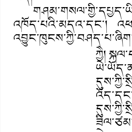
གཤམ་གསལ་གྱི་དཔྱད་ཡིག་དུམ
འཁོད་པའི་མདའ་དང་། འཕ
འབྱུང་ཁུངས་ཀྱི་བཤད་པ་ཞིག་
ཀྱེེ། སྐ
ཡེ་ཡོད་
དུས་ཀྱི་
འོད་དང་
དུས་ཀྱི་
ཟིལ་ཙམ་