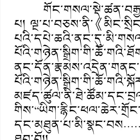
གོང་གསལ་སྡེ་ཚན་བརྒྱད་
པ། ལྔ་པ་བཅས་ནི་《མིང་སྲ
པའི་དཔེ་ཆའི་ནང་དུ་མི་གསལ
པོའི་གཉེན་སྒྲིག་གི་ཆོ་གའི་ཐོག
ནང་དོན་རྣམས་འདྲེན་གནང
པོའི་གཉེན་སྒྲིག་གི་ཆོ་གའི་ས
མཛད་ཚུལ་ནི་ཐེ་ཚོམ་དང་བྲ
གིས་“ཡིག་རྙིང་ཕལ་ཆེར་གྲ
དང་མཐུན་པ་མི་སྣང་བས……
ཐུབ་བོ།།