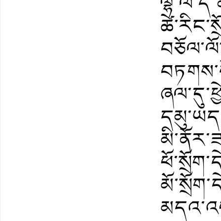
ལྷ་ལ་དེ་
ཚེ་རིང་ས
བཅོལ་ལོ
བཏགས་ས
ཞལ་དུ་ཕྱ
དམུ་ཡད
མི་ནོར་
ཕོ་སྲོག་
མོ་སྲོག་
མདའ་འཕ