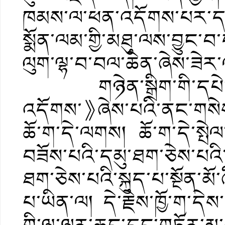
ཁམས་ལ་ཕན་འདོགས་པར་དགོངས
སྨོན་ལམ་གྱི་མཐུ་ལས་བྱུང་བ
ལུག་ལྷ་བ་བལ་ཆེན་ཞེས་ཟེར་ལ
གཉེན་སྒྲིག་གི་དཔེ་ཆ
འདོགས་》ཞེས་པའི་ནང་གསེས་
ཆོ་ག་དེ་ལགས། ཆོ་ག་དེ་སྤེལ་
བཟོས་པའི་དམུ་ཐག་ཅེས་པའ
ཐག་ཅེས་པའི་སྐུད་པ་སྔོན་མོ
པ་ཡིན་ལ། དེ་རྗེས་ཁྱོ་ག་དེ