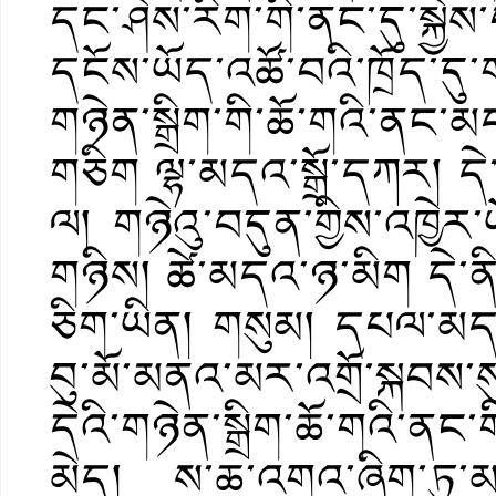
དང་ཤེས་རིག་གི་ནང་དུ་སྐྱེས
དངོས་ཡོད་འཚོ་བའི་ཁྲོད་ད
གཉེན་སྒྲིག་གི་ཆོ་གའི་ནང་
གཅིག ལྷ་མདའ་སྒྲོ་དཀར། དེ་ན
ལ། གཉེའུ་བདུན་གྱིས་འཁྱེར
གཉིས། ཚེ་མདའ་ཉ་མིག དེ་ནི
ཅིག་ཡིན། གསུམ། དཔལ་མདའ
བུ་མོ་མནའ་མར་འགྲོ་སྐབས་ས
དེའི་གཉེན་སྒྲིག་ཆོ་གའི་ནང
མེད། ས་ཆ་འགའ་ཞིག་ཏུ་མན