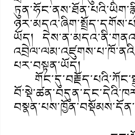
ཏུན་ཧོང་ནས་ཐོན་པའི་ཡིག་ར
ཉར་མདའ་ཞིག་སྤྲོད་དགོས་པ
ཡོད། དེས་ན་མདའ་ནི་གནའ་
འབྲེལ་ལམ་འཛུགས་པ་ཁོ་ནའི་ཁྲ
པར་བསྟན་ཡོད།
གོང་དུ་བརྗོད་པའི་ཀོང་སྤྲ
བོ་སྡེ་ཚན་བདུན་དང་དེའི་ཁར
བསྣན་པས་ཁྱོན་བསྡོམས་དོན་