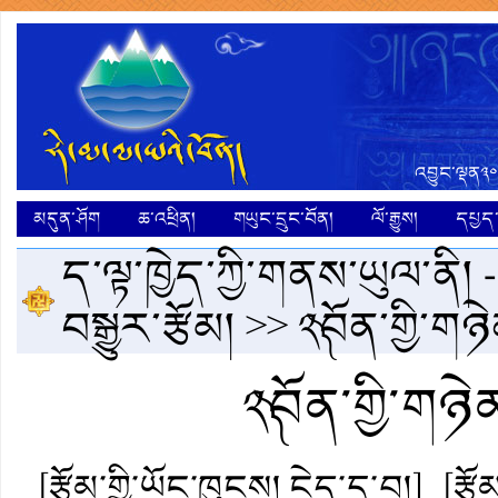
འབྱུང་ལྡན༣༠
མདུན་ཤོག
ཆ་འཕྲིན།
གཡུང་དྲུང་བོན།
ལོ་རྒྱུས།
དཔྱད་ག
ད་ལྟ་ཁྱེད་ཀྱི་གནས་ཡུལ་ནི། 
བསྒྱུར་རྩོམ།
>> ༢༽བོན་གྱི་གཉེན
༢༽བོན་གྱི་གཉེན
[རྩོམ་གྱི་ཡོང་ཁུངས། ངེད་དྲ་བ།]
[རྩ