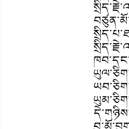
སྲིད་རྗེ
བཙུན་མོ
སྲིད་པ
སྲིད་རྗེ
ཁབ་དང་
ཡུལ་ཅིག
ཡབ་ཅིག
ཡུམ་ཅིག
དེ་གཉིས
བུ་མོ་བྲ