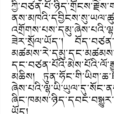
ཀྱི་བཙན་པོ་ཉིད་གྲོངས་རྗེས་
ནས་མཁའི་དབྱིངས་སུ་ཡལ་ཚ
འགྲོགས་པས་དམུ་ཞེས་པའི་ལ
ཟེར་སྲོལ་ཡོད་། བོད་བཙན་པ
མཚམས་རེ་དམུ་དང་མཚམས་རེ་
དང་བཙན་པོའི་མེས་པོའི་ལོ་
མཆིས། ཏུན་ཧོང་གི་ཡིག་ཆ་P
ཞེས་པའི་ལྷ་ཡི་ཡུལ་དུ་སོང་ན
ཞིང་ཁམས་ཉིད་དབང་བསྒྱུར་ག
ཡོད།