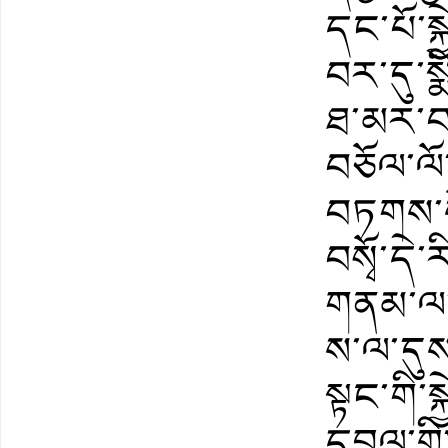
དང་པོ་སྐྱ
བར་དུ་སྨ
ཐ་མར་བས
བཅོལ་ལོ
བཏགས་ས
བསྭོ་དེ
གནམ་ལ་ད
ས་ལ་དུས
སྟང་གི་སྐ
དབྱལ་གྱ