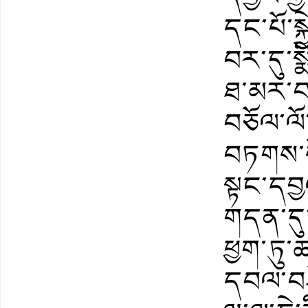
དང་པོ་སྐྱ
བར་དུ་སྨ
ཐ་མར་བས
བཅོལ་ལོ
བཏགས་ས
སྟང་དབྱ
གདན་དུ་
ཕྱག་ཏུ་
དབལ་བཤ