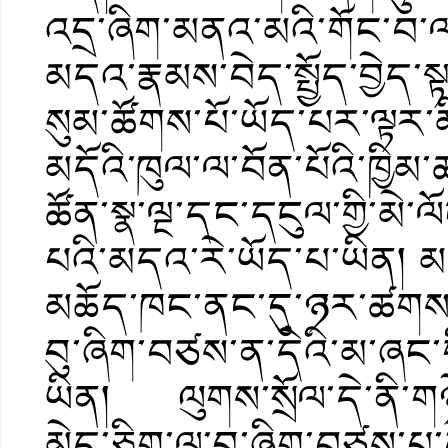
འདྲ་ཞིག་མནའ་མའི་གོང་བ
མདའ་རྣམས་བེད་སྤྱོད་བྱེད་ས
སུམ་ཚོགས་པོ་ཡོད་པར་ལྟར་མ
མདོའི་ཁུལ་ལ་བོན་པོའི་ཁྱིམ་
ཚོན་སྣ་ལྔ་དང་དངུལ་གྱི་མེ་ལ
པའི་མདའ་རེ་ཡོད་པ་ཡིན། 
མཆོད་ཁང་ནང་དུ་ཉར་ཚགས་བྱེ
བུ་ཞིག་བཙས་ན་དེའི་མ་ཞང་ག
ཡིན། ལུགས་སྲོལ་དེ་ནི་གཉེ
མེད་ཅིག་ལ་བུ་ཞིག་བཙས་པ་