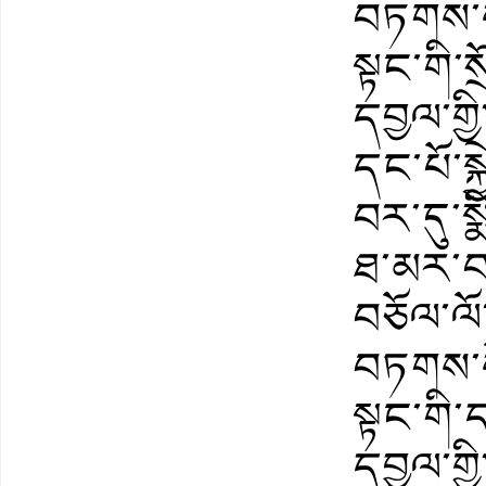
བཏགས་ས
སྟང་གི་
དབྱལ་གྱ
དང་པོ་སྐྱ
བར་དུ་སྨ
ཐ་མར་བས
བཅོལ་ལོ
བཏགས་ས
སྟང་གི
དབྱལ་གྱི