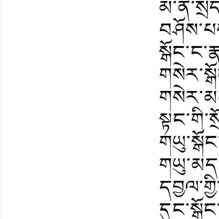
མ་ནི་སྲ
བཤོས་པས
སྒོང་ང་ར
གསེར་སྒ
གསེར་མད
སྟང་གི་
གཡུ་སྒོང
གཡུ་མདའ
དབྱལ་གྱ
དུང་སྒོ