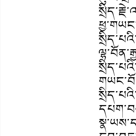
སྲིད་རྗ
ཕྱ་གཡང་
སྲིད་པའ
ལྷ་བོན་ར
སྲིད་པའ
གཡང་བོན
སྲིད་པའ
དཔག་བསམ
སྣ་ཡས་