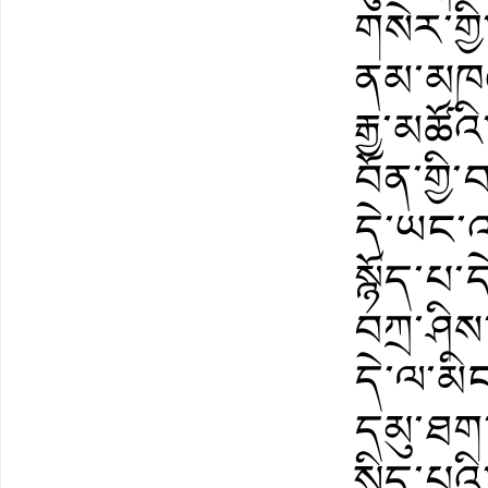
གསེར་གྱི
ནམ་མཁའ་
རྒྱ་མཚོ
བོན་གྱི
དེ་ཡང་
སྙོད་པ་དེ
བཀྲ་ཤིས་
དེ་ལ་མ
དམུ་ཐག་
སྲིད་པའི