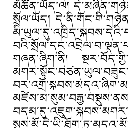
མཚོན་ཡོད་ལ། དེ་མཞིན་གཉེན
སྲོལ་ཡོད། དེ་ནི་གོང་གི་གཉེན
མི་ཡུལ་དུ་འཁྲིད་སྐབས་དེ
བའི་སྲོལ་དང་འབྲེལ་བ་ལྡན
གཞན་ཞིག་ནི། སྔར་བོད་གྱི་
མགར་སྟོང་བཙན་ཡུལ་བཟུང་
བར་འགྲོ་སྐབས་མདའ་ཞིག་མཁ
མཛེས་མ་སུམ་བརྒྱ་བསྡུས་
བདམ་དུ་འཇུག་སྐབས་མགར་ས
སྲས་མོ་དེ་ཡི་ཐོག་ཏུ་མདའ་