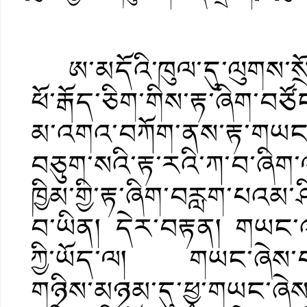
ཨ་མདོའི་ཁུལ་དུ་ལུགས་སྲོལ
ཕོ་རྒོད་ཅིག་གིས་རྟ་ཞིག་བཙོང
མ་འགའ་བཀོག་ནས་རྟ་གཡང་མི
བཅུག་སའི་རྟ་རའི་ཀ་བ་ཞ
ཁྱིམ་གྱི་རྟ་ཞིག་བརླག་པའམ་
བ་ཡིན། དེར་བརྟན། གཡང་འག
ཀྱི་ཡོད་ལ། གཡང་ཞེས་པའི་
གཉིས་མཉམ་དུ་ཕྱྭ་གཡང་ཞེས