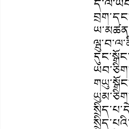
དེ་ལ་ཡབ་
བྲག་དང
ཡ་མཚན་ལྦ
ལྦུ་བ་ལ་ན
དུང་སྒོ
ཡབ་ཅིག་
གཡུ་སྒོང
ཡུམ་ཅིག་
སྲིད་པ་
སྲིད་པའི