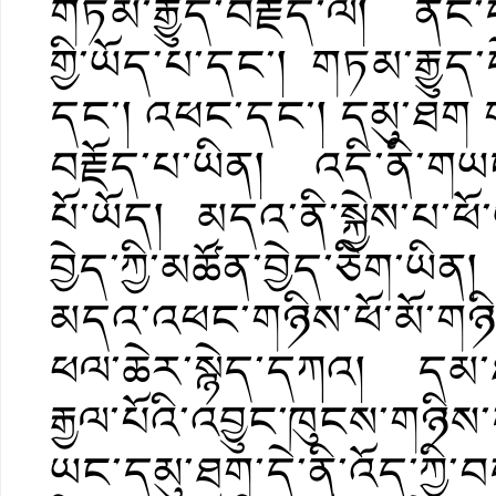
གཏམ་རྒྱུད་བརྗོད་ལ། ནང་ད
གྱི་ཡོད་པ་དང་། གཏམ་རྒྱུད
དང་། འཕང་དང་། དམུ་ཐག ག
བརྗོད་པ་ཡིན། འདི་ནི་གཡ
པོ་ཡོད། མདའ་ནི་སྐྱེས་པ་ཕ
བྱེད་ཀྱི་མཚོན་བྱེད་ཅིག་ཡིན། 
མདའ་འཕང་གཉིས་ཕོ་མོ་གཉིས་
ཕལ་ཆེར་སྙེད་དཀའ། དམ་ཐག
རྒྱལ་པོའི་འབྱུང་ཁུངས་གཉི
ཡང་དམུ་ཐག་དེ་ནི་འོད་ཀྱི