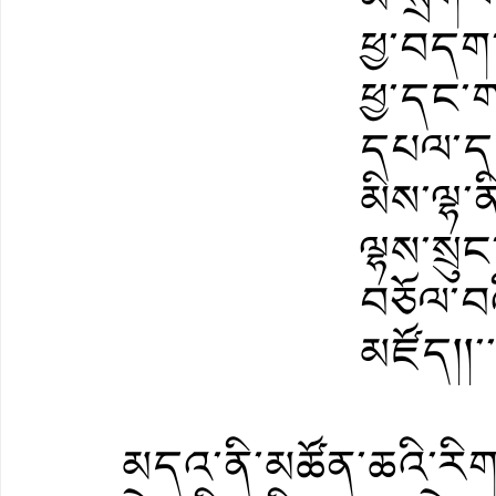
ཕྱ་བདག་
ཕྱ་དང་
དཔལ་དང
མིས་ལྷ་ན
ལྷས་སྲུང
བཅོལ་བའ
མཛོད།།་་་
མདའ་ནི་མཚོན་ཆའི་རིགས་ཤ