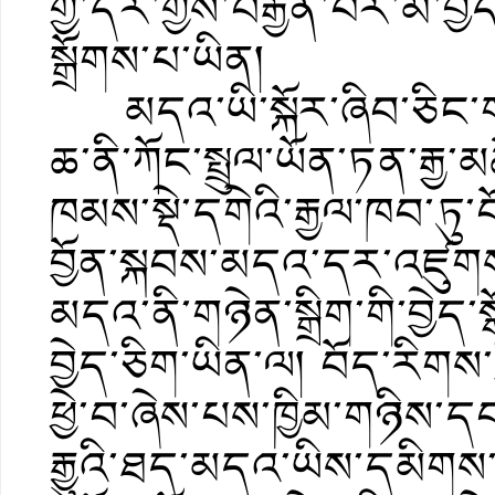
གྱི་དར་གྱིས་བརྒྱན་པར་མི་བ
སྒྲོགས་པ་ཡིན།
མདའ་ཡི་སྐོར་ཞིབ་ཅིང་གས
ཆ་ནི་ཀོང་སྤྲུལ་ཡོན་ཏན་ར
ཁམས་སྡེ་དགེའི་རྒྱལ་ཁབ་ཏུ་
བྱོན་སྐབས་མདའ་དར་འཛུག
མདའ་ནི་གཉེན་སྒྲིག་གི་བྱེད་ས
བྱེད་ཅིག་ཡིན་ལ། བོད་རིགས
ཕྱེ་བ་ཞེས་པས་ཁྱིམ་གཉིས་ད
རྒྱུའི་ཐད་མདའ་ཡིས་དམིགས་