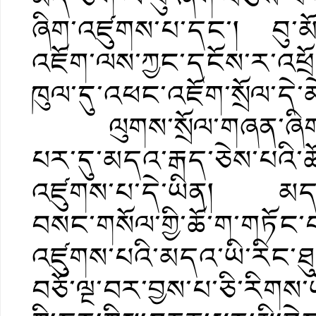
ཞིག་འཛུགས་པ་དང་། བུ་མ
འཇོག་ལས་ཀྱང་དངོས་ར་འཕྲོ
ཁུལ་དུ་འཕང་འཇོག་སྲོལ་དེ་
ལུགས་སྲོལ་གཞན་ཞིག་ནི་སྐ
པར་དུ་མདའ་རྒད་ཅེས་པའི་
འཛུགས་པ་དེ་ཡིན། མདའ་ད
བསང་གསོལ་གྱི་ཆོ་ག་གཏོང་
འཛུགས་པའི་མདའ་ཡི་རིང་ཐུང་
བཅོ་ལྔ་བར་བྱས་པ་ཅི་རིགས་