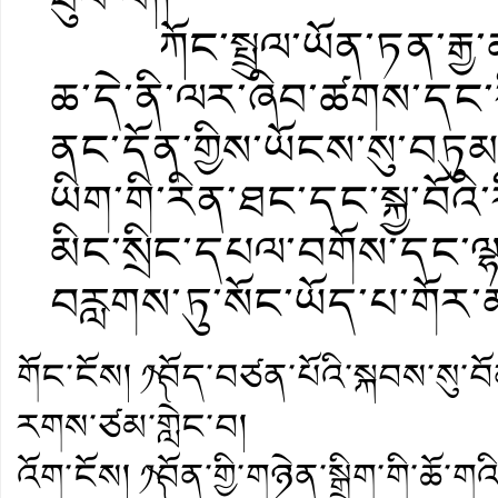
ཀོང་སྤྲུལ་ཡོན་ཏན་རྒྱ་
ཆ་དེ་ནི་ལར་ཞིབ་ཚགས་དང་
ནང་དོན་གྱིས་ཡོངས་སུ་བཏུ
ཡིག་གི་རིན་ཐང་དང་སྐྱ་བོའི
མིང་སྲིང་དཔལ་བགོས་དང་ལ
བརླགས་ཏུ་སོང་ཡོད་པ་གོར
གོང་ངོས།
༡༽བོད་བཙན་པོའི་སྐབས་སུ་བོན
རགས་ཙམ་གླེང་བ།
འོག་ངོས།
༡༽བོན་གྱི་གཉེན་སྒྲིག་གི་ཆོ་གའི