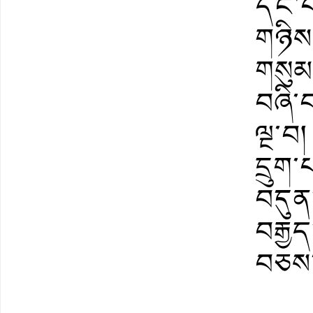
དང་པོ
གཉིས་
གསུམ
བཞི་བ
ལྔ་བ
དྲུག་
བདུན
བརྒྱ
བཅས་