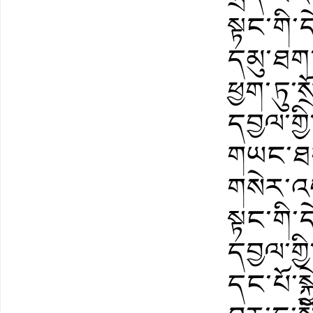
སྟང་གི་དེ་
དམུ་ཐག
ཕྱག་ཏུ་
དབྱལ་གྱི་ད
གཡང་ཐག་
གསེར་འཕ
སྟང་གི་ད
དབྱལ་གྱི
དང་པོ་སྐྱ