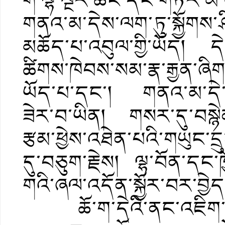
གི་ལྷ་ལྔར་ཆང་དང་གཏོར་མ་
གནའ་མ་དེས་ལག་ཏུ་སྐྱོགས་ཤི
མཆོད་པ་འབུལ་གྱི་ཡོད། དེ་ན
ཚིགས་ཁེབས་སམ་རྣ་རྒྱན་ཞིག་ས
ཡོད་པ་དང་། གནའ་མ་དེ་ལ་ག
ཟེར་བ་ཡིན། གསར་དུ་བསྙེན་
རྩམ་ཕྱེས་འཐེན་པའི་གཡུང་དྲུ
དུ་བཅུག་རྗེས། ལྷ་བོན་དང
གའི་ཞལ་འདོན་སྐྱོར་བར་བྱེད
ཆོ་ག་དེའི་ནང་འཇིག་རྟེན