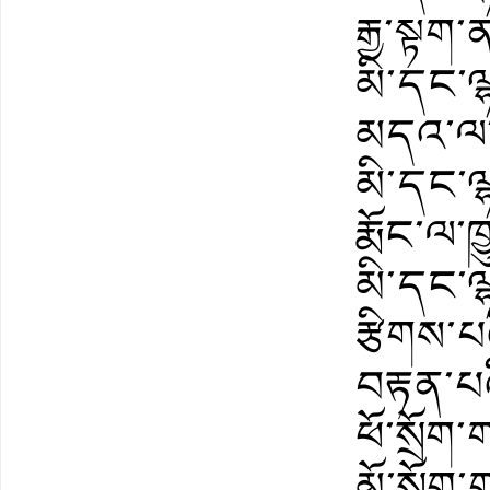
རྒྱ་སྟ
མི་དང་ལ
མདའ་ལ་ཁྱ
མི་དང་ལ
རྨོང་ལ་ཁ
མི་དང་ལ
རྩིགས་པ
བརྟན་པའ
ཕོ་སྲོག་
མོ་སྲོག