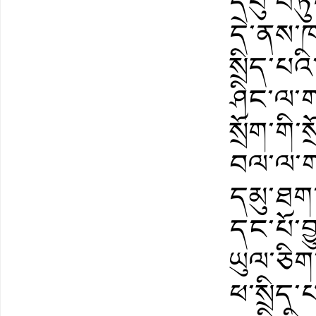
དབུ་བཏ
དེ་ནས་ཁ
སྲིད་པའ
ཤིང་ལ་གཡ
སྲོག་གི་
བལ་ལ་གཡ
དམུ་ཐག་
དང་པོ་བྱ
ཡུལ་ཅིག་
ཕ་སྲིད་པ