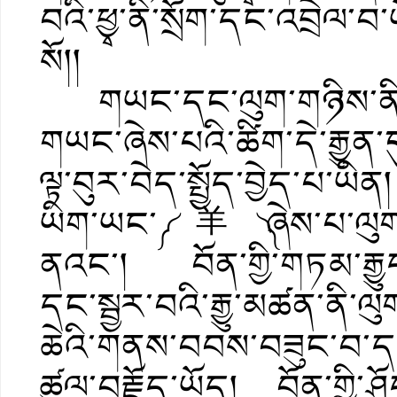
བའི་ཕྱྭ་ནི་སྲོག་དང་འབྲེལ་
སོ།།
གཡང་དང་ལུག་གཉིས་ནི་འབ
གཡང་ཞེས་པའི་ཚིག་དེ་རྒྱུན་
ལྟ་བུར་བེད་སྤྱོད་བྱེད་པ་
ཡིག་ཡང་༼羊༽ཞེས་པ་ལུག་གི་
ནའང་། བོན་གྱི་གཏམ་རྒྱུད
དང་སྦྱར་བའི་རྒྱུ་མཚན་ནི་ལ
ཆེའི་གནས་བབས་བཟུང་བ་དང་།
ཚུལ་བརྗོད་ཡོད། བོན་གྱི་ཤོ