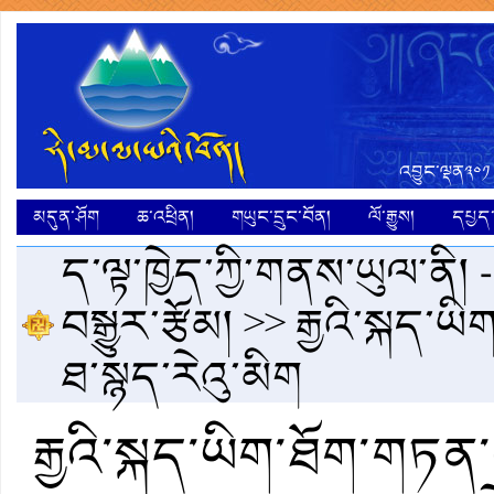
འབྱུང་ལྡན༣༠༡
མདུན་ཤོག
ཆ་འཕྲིན།
གཡུང་དྲུང་བོན།
ལོ་རྒྱུས།
དཔྱད་ག
ད་ལྟ་ཁྱེད་ཀྱི་གནས་ཡུལ་ནི། 
བསྒྱུར་རྩོམ།
>> རྒྱའི་སྐད་ཡ
ཐ་སྙད་རེའུ་མིག
རྒྱའི་སྐད་ཡིག་ཐོག་གཏན་