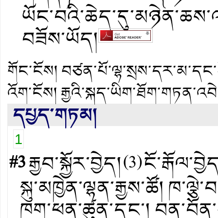
ཡོང་བའི་ཆེད་དུ་མཉེན་ཆས
བཟོས་ཡོད།
གོང་ངོས།
བཙན་པོ་ལྷ་སྲས་དར་མ་དང་དེ
འོག་ངོས།
རྒྱའི་སྐད་ཡིག་ཐོག་གཏན་འབེ
དཔྱད་གཏམ།
1
#3
རྒྱབ་སྐྱོར་བྱེད།
(
3
)
ངོ་རྒོལ་བྱེ
སྐུ་མཁྱེན་ལྷན་རྒྱས་ཚོ། ཁ་ལྕ
ཁག་ཕན་ཚུན་དང་། བན་བོན་ཕ