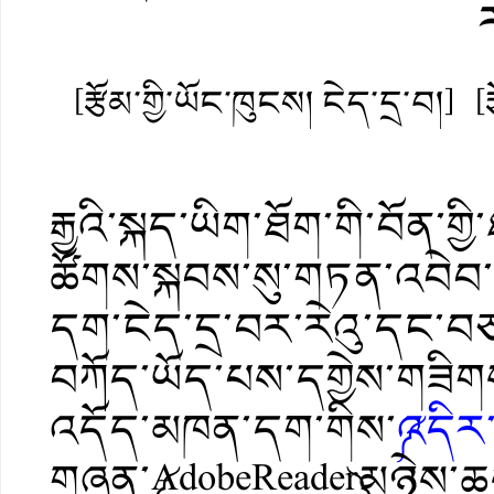
[རྩོམ་གྱི་ཡོང་ཁུངས། ངེད་དྲ་བ།]
[
རྒྱའི་སྐད་ཡིག་ཐོག་གི་བོན་གྱ
ཚོགས་སྐབས་སུ་གཏན་འབེབ་གན
དག་ངེད་དྲ་བར་རེའུ་དང་བཅས
བཀོད་ཡོད་པས་དགྱེས་གཟི
འདོད་མཁན་དག་གིས་
༼འདིར
གཞན་༼AdobeReader༽མཉེས་