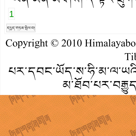
1
དཔྱད་གཏམ་སྤེལ་བ།
Copyright © 2010
Himalayab
Ti
པར་དབང་ཡོད་ས་ཧི་མ་ལ་ཡའི་
མ་ཐོབ་པར་བརྒྱུ