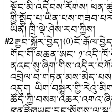
སྡོང་མི་འདེབས་རོགས། ཕན་ཚ
གྱི་སྤྱོད་པ་ཡིན་པས་གཟབ་པ
ཡིན། ཁྲི་ལྡེ་ཤེས་རབ་ཀྱིས།
#2
རྒྱབ་སྐྱོར་བྱེད།
(
0
)
ངོ་རྒོལ་བྱེ
གོང་གི་མཆན་ཨང་ ༡་འདི་ཁོ་
ནའང་སུ་ཞིག་གིས་འདིར་བཀོད
འབྲེལ་བ་གཏན་མས་མེད་པས་
འདུག ཡིག་བསྒྱུར་གྱི་རེའུ་
ཚོད་ཀྱི་བསམ་འཆར་འགའ་ཞིག་
༼བནདྷེ༽༼གཡུང་དྲུང་༽སོགས་ལ་ས