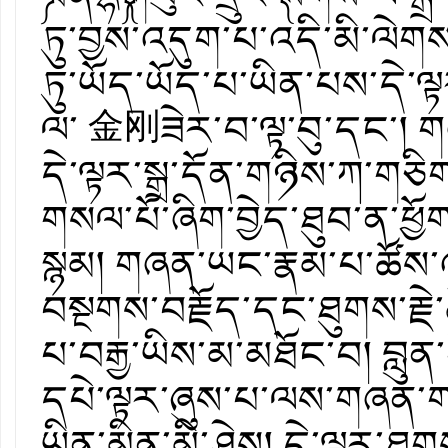
ཏུ་བྱས་འདུག་པ་འདི་མི་ལེགས།
ཏུ་ཡོད་ཡོད་པ་ཡིན་པས་དེ་ལྟར
ལ་ 金刚ཟེར་བ་ལྟ་བུ་དང་། 
དེ་ལྟར་སྒྲ་དོན་གཉིས་ཀ་གཅིག
གསལ་པོ་ཞིག་བྱེད་ཐུབ་ན་ཕ
སྙམ། གཞན་ཡང་རྣམ་པ་ཚོས་
བསྔགས་བརྗོད་དང་ཐུགས་རྗེ
པ་བརྒྱ་ཡིས་མ་མཐོང་བ། བླུན
དཔེ་ལྟར་ཞུས་པ་ལས་གཞན་ག
ཡིན་མིན་མི་ཤེས། དེ་ལྟར་ཐུ