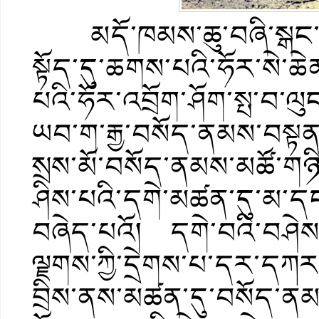
མདོ་ཁམས་ཆུ་བཞི་སྒང་དྲ
སྟོད་དུ་ཆགས་པའི་ཧོར་སེ་ཆ
པའི་ཧོར་འབྲོག་ཤོག་སྤ་བ་ལུང་
ཡབ་ག་རྒྱ་བསོད་ནམས་བསྟན
སྲས་མོ་བསོད་ནམས་མཚོ་གཉིས་
ཤིས་པའི་དགེ་མཚན་དུ་མ་ད
བཞེད་པའོ། དགེ་བའི་བཤེས་ག
ལྗགས་ཀྱི་དྲེགས་པ་དར་དཀར་གྱ
བྲིས་ནས་མཚན་དུ་བསོད་ནམ