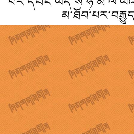
པར་དབང་ཡོད་ས་ཧི་མ་ལ་ཡའི་
མ་ཐོབ་པར་བརྒྱུ