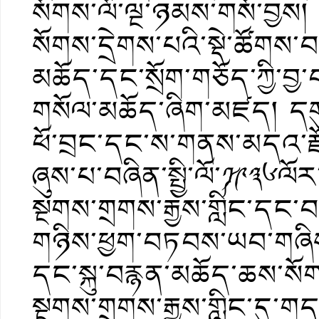
སོགས་ལོ་ལྔ་ཉམས་གསོ་བྱ
སོགས་དྲེགས་པའི་སྡེ་ཚོག
མཆོད་དང་སྲོག་གཅོད་ཀྱི་བ
གསོལ་མཆོད་ཞིག་མཛད། དག
ཕོ་བྲང་དང་ས་གནས་མདའ་རྫ
ཞུས་པ་བཞིན་སྤྱི་ལོ་༼༡༩༣༦ལ
སྔགས་གྲགས་རྒྱས་གླིང་དང་
གཉིས་ཕྱག་བཏབས་ཡབ་གཞིས་
དང་སྐུ་བརྙན་མཆོད་ཆས་སོག
སྔགས་གྲགས་རྒྱས་གླིང་དུ་