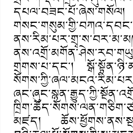
དཔལ་བཟང་པོ་ཞེས་གསོལ། སྨན
གསང་གསུམ་གྱི་བཀའ་དབང་བ
ནས་རིམ་པར་གྲྭ་ས་བར་མ་མ
ནས་འགྲོ་མགོན་ཤེས་རབ་གཡུང
གྲགས་པ་དང་། སྒོ་སྟོན་ཉི
སོགས་ཀྱི་ཞལ་མངའ་རིམ་པར་བ
ཞང་ཞུང་སྙན་རྒྱུད་ཀྱི་སྔོན་
ཁྲིག་ཆོད་སོགས་ལན་གཅིག
མཛད། ཆོས་ཕྱོགས་ནས་སྔ་འག