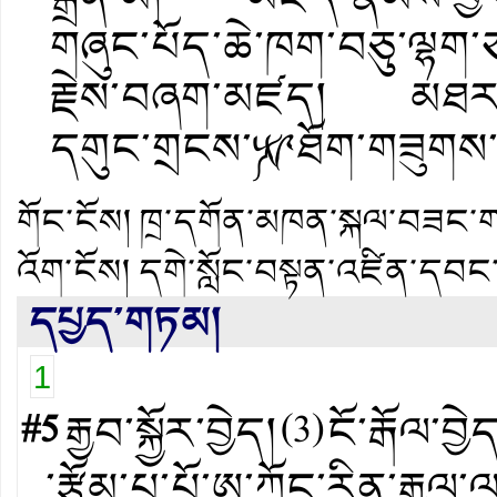
གཞུང་པོད་ཆེ་ཁག་བཅུ་ལྷག་
རྗེས་བཞག་མཛད། མཐར་བསྟ
དགུང་གྲངས་༼༥༩ཐོག་གཟུགས་སྐ
གོང་ངོས།
ཁྲ་དགོན་མཁན་སྐལ་བཟང་གཡ
འོག་ངོས།
དགེ་སློང་བསྟན་འཛིན་དབང
དཔྱད་གཏམ།
1
#5
རྒྱབ་སྐྱོར་བྱེད།
(
3
)
ངོ་རྒོལ་བྱེ
་རྩོམ་པ་པོ་ཨ་ཀྲོང་རིན་རྒྱལ་ལ