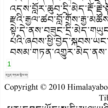
འདས་བློར་ཆུབ་དྲི་མེད་རྡོ་ར
རྫའི་རྒྱལ་ཚབ་བློ་གྲོས་རྒྱ་མཚ
སྟེ་དེ་ནས་བཟུང་དྲི་མེད་གཡུ
པའི་ཞབས་ཕྱི་བྱེད་སྐབས་ཡང
བསམ་གཏན་འགྱུར་མེད་ནས་
1
དཔྱད་གཏམ་སྤེལ་བ།
Copyright © 2010
Himalayab
Ti