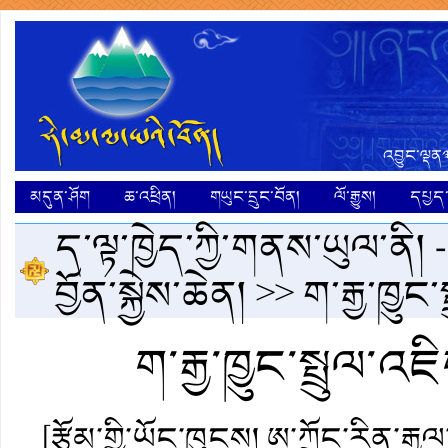
འབྱུང་ལྡན༣
མདུན་ཤོག
ཆ་འཕྲིན།
གཡུང་དྲུང་བོན།
ལོ་རྒྱུས།
དཔྱད་ག
ད་ལྟ་ཁྱེད་ཀྱི་གནས་ཡུལ་ནི། 
བྱོན་སྐྱེས་ཆེན།
>> ག་རྒྱ་ཁྱུང
ག་རྒྱ་ཁྱུང་སྤྲུལ་འ
[རྩོམ་གྱི་ཡོང་ཁུངས། ཨ་ཀྲོང་རིན་རྒྱལ་