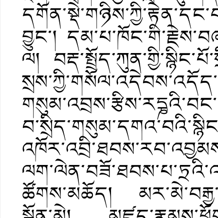
དགོན་སྡེ་གཉིས་ཀྱི་རྟེན་དང
བྱུང་། དམ་པ་ཁོང་གི་རྗེས
ལ། བརྡ་སྤྲོད་ཀུན་གྱི་སྙིང་པོ
སྲས་ཀྱི་གསོལ་འདེབས་འདོད
གསུམ་འབྲས་རྩིས་རདྞའི་བང་
བ་སྲིད་གསུམ་དགའ་བའི་སྙིང
འཁོར་འབྲི་ཐབས་རབ་འབྱམས་རི
ལག་ལེན་བཟོ་ཐབས་པ་ཏྲའི་འཕྲུ
ཚོགས་མཆོད། མར་མེ་བརྒྱ་ར
སྒྲོན་མེ། མཛད་རྣམས་ཕྱོགས