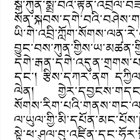
སྒོ་ཀུན་སྨྲ་བའི་རྟེན་འབྲེ
སོན་སྐབས་དགེ་བའི་བཤེས་ག
ཡི་གེ་འབྲི་ཀློག་སོགས་ལན་ར
བྱུང་བས་ཀུན་གྱིས་ཡ་མཚན་གྱ
དགེ་རྒན་དགེ་འདུན་གྲགས་པ
དང་། རྩིས་དཀར་ནག དཀྱིལ་འ
ལེན། གྱེར་དབྱངས་གདངས་ག
སོགས་རིག་པའི་གནས་གང་ལ་
ལ་ཡུལ་གྱི་མི་དཔོན་མང་པོས་
སྟེ་ཕ་ཤུལ་བུ་འཛིན་དང་ཧོར་ས