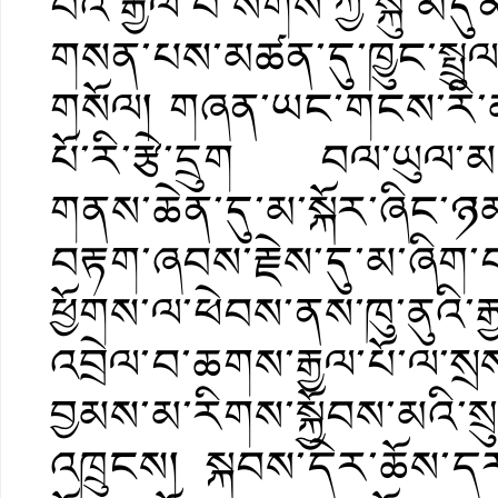
བའི་རྒྱལ་པོ་སོགས་ཀྱི་སྐུ
གསན་པས་མཚན་དུ་ཁྱུང་སྤྲུལ
གསོལ། གཞན་ཡང་གངས་རི་མཚོ
པོ་རི་རྩེ་དྲུག བལ་ཡུལ་མཆ
གནས་ཆེན་དུ་མ་སྐོར་ཞིང་
བརྟག་ཞབས་རྗེས་དུ་མ་ཞིག་བ
ཕྱོགས་ལ་ཕེབས་ནས་ཁུ་ནུའི་རྒ
འབྲེལ་བ་ཆགས་རྒྱལ་པོ་ལ་ས
བྱམས་མ་རིགས་སྐྱོབས་མའི་སྲུ
འཁྲུངས། སྐབས་དེར་ཆོས་དར