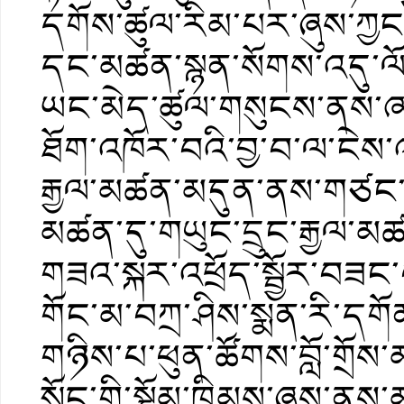
དགོས་ཚུལ་རིམ་པར་ཞུས་ཀྱང་
དང་མཚན་སྙན་སོགས་འདུ་ལོང
ཡང་མེད་ཚུལ་གསུངས་ནས་
ཐོག་འཁོར་བའི་བྱ་བ་ལ་ངེས་འབྱུ
རྒྱལ་མཚན་མདུན་ནས་གཙང་མ
མཚན་དུ་གཡུང་དྲུང་རྒྱལ་མ
གཟའ་སྐར་འཕྲོད་སྦྱོར་བཟང་བ
གོང་མ་བཀྲ་ཤིས་སྨན་རི་དག
གཉིས་པ་ཕུན་ཚོགས་བློ་གྲོས
སྲོང་གི་སྡོམ་ཁྲིམས་ཞུས་ནས