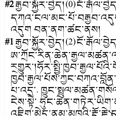
#2
རྒྱབ་སྐྱོར་བྱེད།
(
0
)
ངོ་རྒོལ་བྱེ
དཀའ་ངལ་མང་པོ་བརྒྱབ་འདུག
འདུག བན་ནག་ཚང་ནས།
#1
རྒྱབ་སྐྱོར་བྱེད།
(
2
)
ངོ་རྒོལ་བྱེ
ཨ་ཀྲོང་རིན་ཆེན་རྒྱལ་མཚན་
ར྄གྱུར་།ཧོར་སྤྱི་ཁྱབ་རྒྱལ་པོ
ཁྱབ་རྒྱལ་པོས་ཀྱང་བཀའ་བློ
པ་འདྲ་. ཁྱུང་སྤྲུལ་མཚན་གས
ངེས་སྟེ་ ཧུང་ཆེན་གཏེར་ཡིག་ནང་
འཇིག་མེད་ནམ་མཁའི་རྡོ་རྗེ་༽