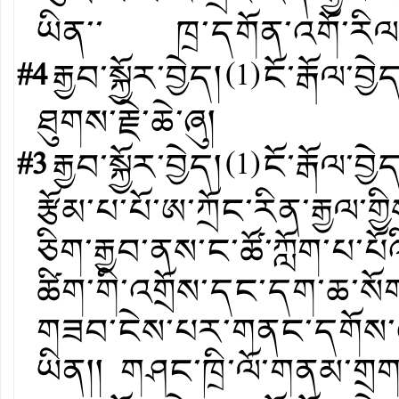
ཡིན་་ ཁྲ་དགོན་འགོ་རིལ
#4
རྒྱབ་སྐྱོར་བྱེད།
(
1
)
ངོ་རྒོལ་བྱེ
ཐུགས་རྗེ་ཆེ་ཞུ།
#3
རྒྱབ་སྐྱོར་བྱེད།
(
1
)
ངོ་རྒོལ་བྱེ
རྩོམ་པ་པོ་ཨ་ཀྲོང་རིན་རྒྱ
ཅིག་རྒྱབ་ནས་ང་ཚོ་ཀློག་པ་པ
ཚིག་གི་འགྲོས་དང་དག་ཆ་སོག
གཟབ་ངེས་པར་གནང་དགོས་འ
ཡིན།། གཤང་ཁྲི་ལོ་གནམ་གྲ