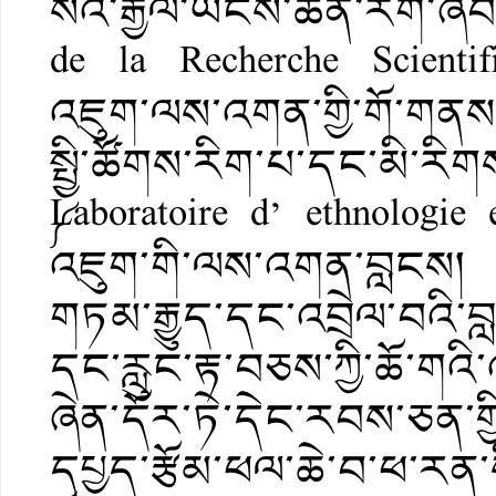
སིའི་རྒྱལ་ཡོངས་ཚན་རིག་ཞིབ
de la Recherche Scientif
འཇུག་ལས་འགན་གྱི་གོ་གནས་༼
སྤྱི་ཚོགས་རིག་པ་དང་མི་རི
༼Laboratoire d’ ethnologie 
འཇུག་གི་ལས་འགན་བླངས། ད
གཏམ་རྒྱུད་དང་འབྲེལ་བའི
དང་རླུང་རྟ་བཅས་ཀྱི་ཆོ་གའི་
ཞེན་དོར་ཏེ་དེང་རབས་ཅན་ག
དཔྱད་རྩོམ་ཕལ་ཆེ་བ་ཕ་རན་སིའ