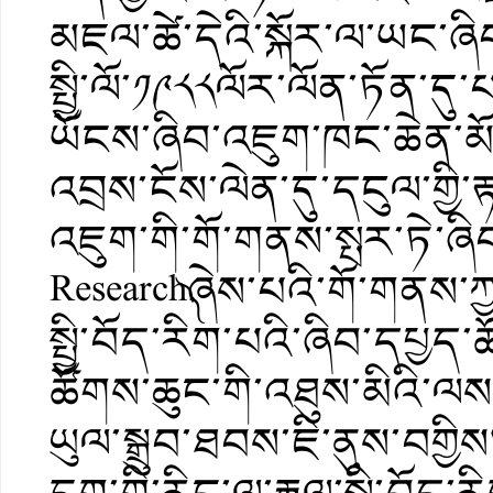
མཇལ་ཚེ་དེའི་སྐོར་ལ་ཡང་ཞི
སྤྱི་ལོ་༡༩༨༨ལོར་ལོན་ཏོན་དུ་
ཡོངས་ཞིབ་འཇུག་ཁང་ཆེན་མོ་
འབྲས་ངོས་ལེན་དུ་དངུལ་གྱི
འཇུག་གི་གོ་གནས་སྤར་ཏེ་ཞི
Research༽ཞེས་པའི་གོ་གནས་ཀྱ
སྤྱི་བོད་རིག་པའི་ཞིབ་དཔྱ
ཚོགས་ཆུང་གི་འཐུས་མིའི་ལ
ཡུལ་སྒྲུབ་ཐབས་ཇི་ནུས་བགྱིས