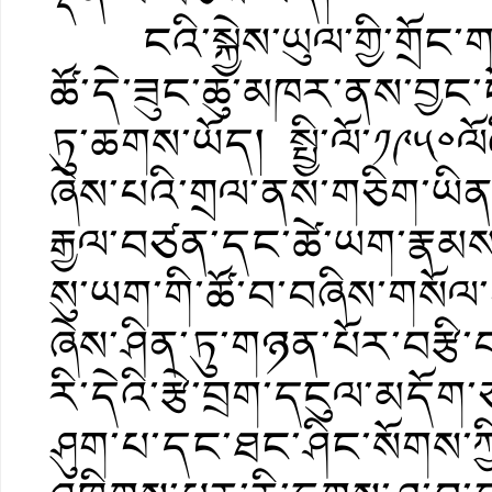
ངའི་སྐྱེས་ཡུལ་གྱི་གྲོང་གས
ཚོ་དེ་ཟུང་ཆུ་མཁར་ནས་བྱང་ངོ
ཏུ་ཆགས་ཡོད། སྤྱི་ལོ་༡༩༥༠ལོ
ཞེས་པའི་གྲལ་ནས་གཅིག་ཡི
རྒྱལ་བཙན་དང་ཚེ་ཡག་རྣམས་ཡ
སུ་ཡག་གི་ཚོ་བ་བཞིས་གསོལ
ཞེས་ཤིན་ཏུ་གཉན་པོར་བརྩི་
རི་དེའི་རྩེ་བྲག་དངུལ་མདོག་
ཤུག་པ་དང་ཐང་ཤིང་སོགས་ཀ