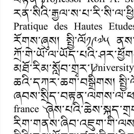
རན་སིའི་རྒྱལ་ས་པ་རི་སི་ལ་ཕ
Pratique des Hautes Etude
རོགས་ཞུས། སྤྱི་ལོ༡༩༧༥ ནས་
ཀྲོ་གེ་ཡོ་ལ་ཡོད་པའི་ཤར་ཕ
མཐོ་རིམ་སློབ་གྲྭར་༼Univers
ཆའི་དཀར་ཆག་བསྒྲིགས། སྤྱི
ཞབས་སྲིད་བརྟན་ལགས་ལ་ཕ་ར
france ༽ཞེས་པའི་ཆེས་སྐད་
རིག་གནས་ཞིབ་འཇུག་གི་ལས་