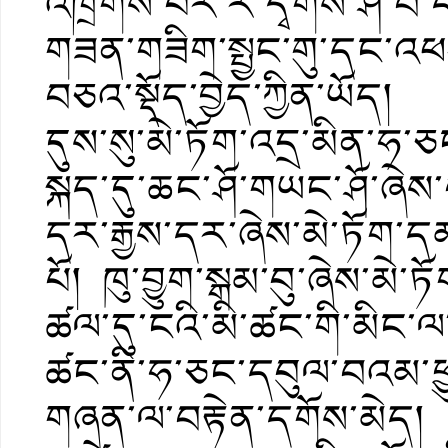
འཁྲིགས་པར་རི་དྭགས་ཤ་བ་
གཟན་གཟིག་སྤྱང་གུ་དང་འ
བཅའ་སྡོད་བྱེད་ཀྱིན་ཡོད།
དུས་སུ་མེ་ཏོག་འདྲ་མིན་ཧ་ཅ
སྐད་དུ་ཆང་ཤོ་གཡང་ཤོ་ཞེས་
དར་རྒྱས་དར་ཞེས་མེ་ཏོག་དམར
པོ། ཁུ་བྱུག་སྒམ་བུ་ཞེས་མེ་ཏོ
ཚལ་དུ་ངའི་མི་ཚང་གི་མིང་
ཚང་ནི་ཧ་ཅང་དབུལ་བའམ་ཕ
གཞན་ལ་བརྟེན་དགོས་མེད། 