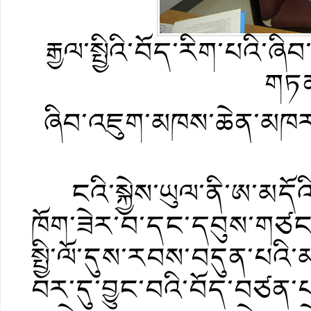
རྒྱལ་སྤྱིའི་བོད་རིག་པའི
གཏན
ཞིབ་འཇུག་མཁས་ཆེན་མཁར་
ངའི་སྐྱེས་ཡུལ་ནི་ཨ་མདོའི
ཁོག་ཟེར་བ་དང་དབུས་གཙང་
སྤྱི་ལོ་དུས་རབས་བདུན་པའི་
བར་དུ་བྱུང་བའི་བོད་བཙན་པ