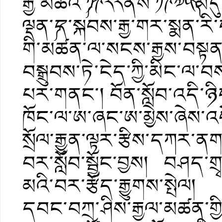
རྒྱ་མཚོའི་༼༡༩༨༨ནས་༡༩༧༥༽མ
ལྡན་༼ད་སྐབས་རྒྱ་གར་སྨན་
གི་མཚན་ལ་སངས་རྒྱས་བསྟན་
བསྒྲུབས་ཏེ་ངེད་ཀྱི་མིང་
པར་གནང་། བོན་སློབ་འདི་ཉི
ཁོང་ལ་ཨ་ཞང་ཨ་མྱེས་ཞེས་འབོད
སྲོལ་རྒྱུན་ལྟར་རྩིས་དཀར་
བར་སློབ་སྦྱོང་བྱས། བཤད་ག
མའི་བར་རྩོད་རྒྱུགས་སྤེལ། 
དབང་བཀྲ་ཤིས་རྒྱལ་མཚན་གྱི་