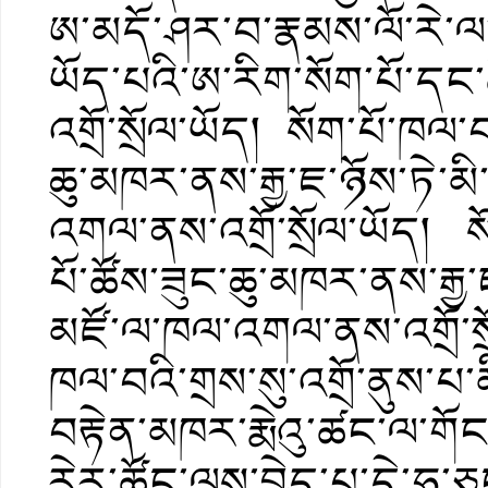
ཨ་མདོ་ཤར་བ་རྣམས་ལོ་རེ་ལ་
ཡོད་པའི་ཨ་རིག་སོག་པོ་དང་ཚ
འགྲོ་སྲོལ་ཡོད། སོག་པོ་ཁལ་བའ
ཆུ་མཁར་ནས་རྒྱ་ཇ་ཉོས་ཏེ་མ
འགལ་ནས་འགྲོ་སྲོལ་ཡོད། སོག
པོ་ཚོས་ཟུང་ཆུ་མཁར་ནས་རྒྱ་
མཛོ་ལ་ཁལ་འགལ་ནས་འགྲོ་སྲ
ཁལ་བའི་གྲས་སུ་འགྲོ་ནུས
བརྟེན་མཁར་རྨེའུ་ཚང་ལ་གོང་
རེར་ཚོང་ལས་བྱེད་པ་དེ་ཧ་ཅ