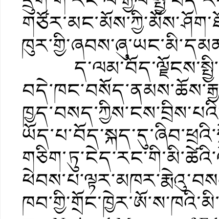
དྲུག་གི་རིང་ལ་རྒྱལ་སྤྱི་བོ
གཙོར་མང་མོས་ཀྱི་མོས་ཤོག
ཁུར་གྱི་ཞབས་ཞུ་ཡང་མི་དམ
ད་ལམ་བོད་ལྗོངས་སྤྱི་ཚ
བདེ་ཁང་བསོད་ནམས་ཆོས་ར
ཁྱད་བསད་ཀྱིས་ངས་བྲིས་པའི
ཡོད་པ་བོད་སྐད་དུ་ཞིབ་ཕྲའ
གཅིག་ཏུ་ངེད་རང་གི་མི་ཚེའི་ལ
ཕེབས་པ་ལྟར་མཁར་རྨེའུ་བསམ
ཁབ་གྱི་གྲོང་ཁྱེར་ཨོ་ས་ཁའི་