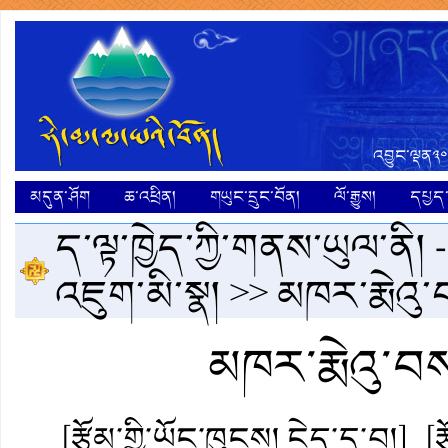
འབྱུང་ལྡན༣༠
མདུན་ཤོག
ཆ་འཕྲིན།
གཡུང་དྲུང་བོན།
ལོ་རྒྱུས།
དཔྱད་ག
ད་ལྟ་ཁྱེད་ཀྱི་གནས་ཡུལ་ནི། 
འཇུག་མི་སྣ།
>> མཁར་རྨེའུ
མཁར་རྨེའུ་
[རྩོམ་གྱི་ཡོང་ཁུངས། ངེད་དྲ་བ།]
[