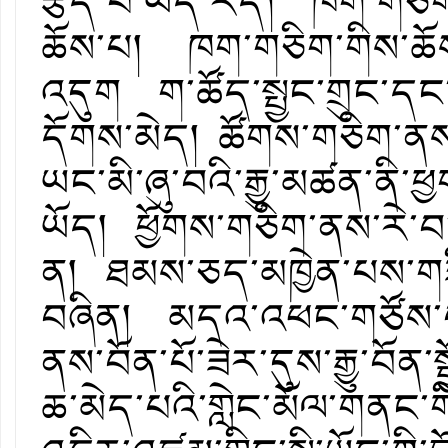
རྩོད་པ་ཡོད་རེད། ཁག་གཅི
ཆོས་པ། ཁག་གཅིག་གིས་ཆོས་མ
འདུག ག་ཚོད་སྤྱང་གྲུང་དང་
དོགས་མེད། ཚོགས་གཅིག་ནས་
ཡང་མི་ཞུ་བའི་རྒྱུ་མཚན་ན
ཡོད། ཕྱོགས་གཅིག་ནས་རེ་བ་
ན། ཐམས་ཅད་མཁྱེན་པས་གཟ
བཞིན། མདའ་འཕང་གཙོས་པའི
ནས་བོན་པོ་ཟེར་དུས་རྒྱུ་བོ
ཆ་མེད་པའི་གླེང་མོལ་གནང་ག