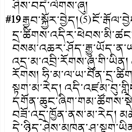
ཤིས་བདེ་ལེགས་ཞུ།
#19
རྒྱབ་སྐྱོར་བྱེད།
(
5
)
ངོ་རྒོལ་བྱ
དྲ་ཚིགས་འདིར་ཕེབས་མི་ཚང་མ
བསམ་འཆར་ཤོད་རྒྱུ་ཡོད་ན་
འདྲ་མ་འབྲི་རོགས་ཞུ་གི་ཡིན
རོགས། ཧི་མ་ལ་ཡ་བོན་དྲ་ཚི
སྟག་མ་རེད། འདི་འཛམ་བུ་གླ
དགོན་ཆུང་ཞིག་གམ་ཚོགས་སྡེ
བཟོ་འདྲ་ཁྱོན་ནས་མ་རེད། མ
དེ་ཉིད་ཤེས་མཁན་ཤ་སྟག་ཡིན