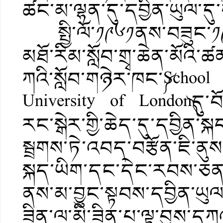
ཚང་མ་ལྷན་དུ་དབྱིན་ཡུལ་དུ
སྤྱི་ལོ་༡༩༦༡ནས་བཟུང་༡༩༧
མཐོ་རིམ་སློབ་གྲྭ་ཆེན་མོའ
ཀའི་སློབ་གཉེར་ཁང་༼School
University of London༽དུ་
རང་སྒེར་གྱི་ཆེད་དུ་དབྱིན་སྐད
སྦྲགས་ཏེ་འབད་བརྩོན་ཇི་ནུས
སྐད་ཡིག་དང་དེང་རབས་ཅན་གྱ
ནས་མ་བྱུང་སྟབས་དབྱིན་ཡུལ་
ཟིན་ལ་མི་ཟིན་པ་ལྟ་བུས་དཀ