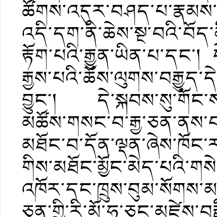
ཚོགས་འདུར་བཤད་པ་རྣམས་དབྱི
འདི་དག་ནི་ཆེས་སྔ་བའི་བོད་
རྟོག་པའི་རྒྱུན་ཡིན་པ་དང་
རྒྱས་པའི་ཆོས་ལུགས་བརྒྱུད་
བྱུང་། དེ་སྐབས་སུ་གོང་ས་
མཚོས་གསང་བ་རྒྱ་ཅན་ནས་བས
མཐོང་བ་དོན་ལྡན་ཞེས་ཁོང་རང
གིས་མཐོང་མྱོང་མེད་པའི་གསེ
འཁོར་དང་ཁྲུས་བུམ་སོགས་མ
ཅན་གྱི་རི་མོ་ཧ་ཅང་མཛེས་