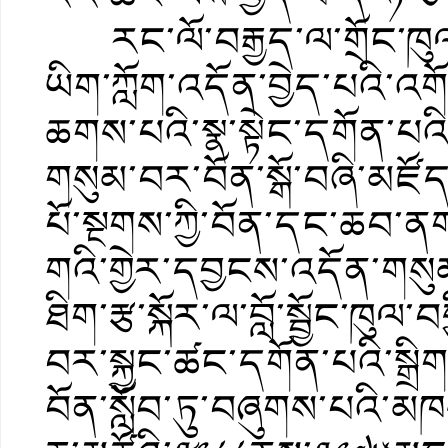
རང་ལོ་བརྒྱད་ལ་གྲོང་ཁུལ་
ཡིག་ཀློག་འདོན་བྱེད་པའི་འགོ
ཆགས་པའི་སྣ་སྟེང་དགོན་པའི
གསུམ་བར་བོན་སྒོ་བཞི་མཛོ
པོ་སྔགས་ཀྱི་བོན་དང་ཆབ་ནག་སྲ
གའི་གྱེར་དབྱངས་འདོན་ག
ཐིག་རྩ་སྐོར་ལ་བློ་སྦྱོང་ཁུ
བར་སྐྱང་ཚང་དགོན་པའི་སྒྲི
བོན་སློབ་ཏུ་བཞུགས་པའི་མཁ