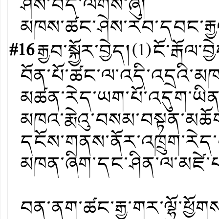
ཤིས་བདེ་ལེགས་ཞུ།
མཁས་ཚང་ཤེས་རབ་དབང་རྒྱལ
#16
རྒྱབ་སྐྱོར་བྱེད།
(
1
)
ངོ་རྒོལ་བྱ
བོན་པོ་ཚང་ལ་འདི་འདྲའི་མ
མཚན་རེད་ཡག་པོ་འདུག་ཡིན་
མཁའ་རྨེའུ་བསམ་བསྟན་མཆོག
དངོས་གནས་ནོར་འཁྲུག་རེད་བས
མཁན་ཞིག་དང་ཤིན་ལ་མཛེ་པ
བན་ནག་ཚང་རྒྱ་གར་ལྷོ་ཕྱོག