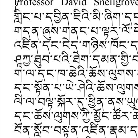
༼Professor David Snellgr
གླིང་པ་དབྱིན་ཇིའི་མི་ཞི
གདན་ཞུས་གནང་པ་ལྟར་ལོ་དེ
འཛིན་དང་ངེད་གཉིས་ཁོང་དང་
ཤཱཀྱ་ཐུབ་པའི་ཐེག་དམན་གྱི་
ག་ལ་དང་ཁ་ཆེའི་ཆོས་ལུགས་ད
དང་སྟོན་པ་ཡེ་ཤེའི་ཆོས་ལུགས
ལི་ལ་བལྟ་སྐོར་དུ་ཕྱིན་ནས་ཡུ
དང་ཆོས་ལུགས་ཀྱི་མྱོང་ཚོར་
བོན་སློབ་བསྟན་འཛིན་རྣམ་