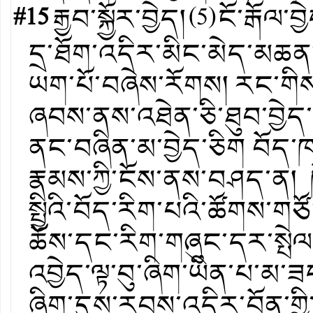
#15
རྒྱབ་སྐྱོར་བྱེད།
(
5
)
ངོ་རྒོལ་བྱ
དྲ་ཐོག་འདིར་མིང་མེད་མ
ཡག་པོ་བཞེས་རོགས། རང་གིས
ཞབས་ནས་འཐེན་ཅི་ཐུབ་བྱེད
ནང་བཞིན་མ་བྱེད་ཅིག བོད་
རྣམས་ཀྱི་ངོས་ནས་བཤད་ན། ཁོ
སྤྱིའི་བོད་རིག་པའི་ཚོགས་གཙ
ཆོས་དང་རིག་གཞུང་དར་སྤེལ་
འབྱེད་ལྟ་བུ་ཞིག་ཡིན་པ་མ་ཟད
ཞིག་དུས་རབས་འདིར་བོན་གྱི་ཁ