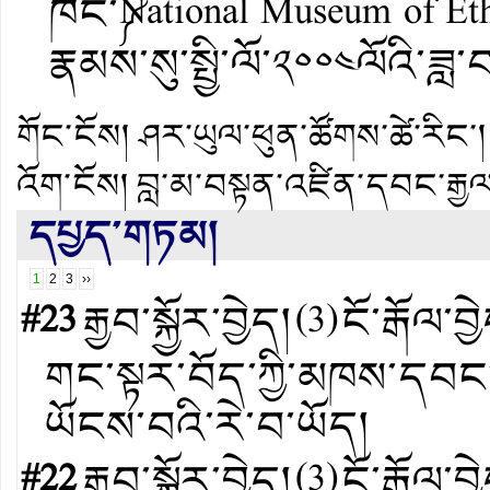
ཁང་༼National Museum of E
རྣམས་སུ་སྤྱི་ལོ་༢༠༠༤ལོའི་ཟླ
གོང་ངོས།
ཤར་ཡུལ་ཕུན་ཚོགས་ཚེ་རིང་།
འོག་ངོས།
བླ་མ་བསྟན་འཛིན་དབང་རྒྱལ
དཔྱད་གཏམ།
1
2
3
››
#23
རྒྱབ་སྐྱོར་བྱེད།
(
3
)
ངོ་རྒོལ་བྱ
གང་སྟར་བོད་ཀྱི་མཁས་དབང་ཞ
ཡོངས་བའི་རེ་བ་ཡོད།
#22
རྒྱབ་སྐྱོར་བྱེད།
(
3
)
ངོ་རྒོལ་བྱ