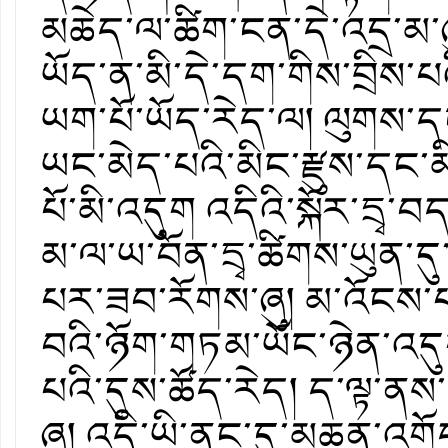
མཆེད་ལ་ཚིག་ངན་དེ་འདྲ་མ
ཡོད་ན་མི་དེ་དག་གིས་བྲིས་པ
ཡག་པོ་ཡོད་རེད་ལ། ལུགས་ད
ཡང་མེད་པའི་མིང་རྫུས་དང་
པོ་མི་འདུག འདིའི་སྐོར་དྲ
མ་ལ་ཡ་བོན་དྲྭ་ཚིགས་ཡུན་
པར་ཟབ་རོགས་ཞུ། མ་འོངས་པ
བའི་ཉོག་གཏམ་ཡོང་ཉེན་འདུག
པའི་དུས་ཚོད་རེད། ད་ལྟ་ནས་བ
ཞུ། འདི་ཡི་ནང་དུ་མཆན་འགོད