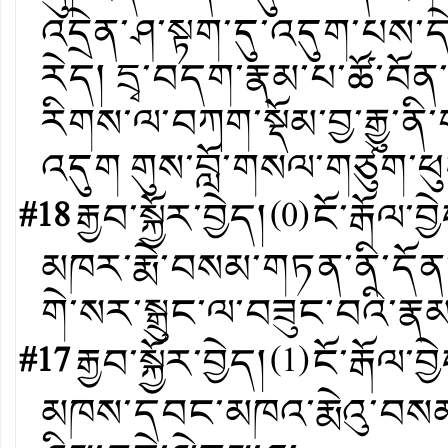
འདྲེན་ཤ་སྟག་དུ་འདུག་པས་དེ
རེད། དྲྭ་བདག་རྣམ་པ་ཚོ་བོན
རིགས་ལ་བཀག་སྡོམ་བྱ་རྒྱུ་ན
འདུག གུས་བློ་གསལ་གཙུག་ཕུ
#18
རྒྱབ་སྐྱོར་བྱེད།
(
0
)
ངོ་རྒོལ་བྱ
མཁར་རྨེ་བསམ་གཏན་ནི་དོན་
གེ་སར་སྒྲུང་ལ་བཟུང་བའི་རྣམ
#17
རྒྱབ་སྐྱོར་བྱེད།
(
1
)
ངོ་རྒོལ་བྱ
མཁས་དབང་མཁའ་རྨེའུ་བསམ