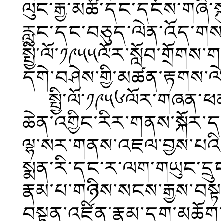
ལུང་རྒྱ་མཚོ་དང་དངོས་གཞི་
རླུང་དང་བཅུད་ལེན་འོད་གས
སྤྱི་ལོ་༡༩༥༥ལོར་སློབ་གྲོ
དགེ་བཤེས་གྱི་མཚན་རྟགས་ལེ
སྤྱི་ལོ་༡༩༥༦ལོར་གཞན་ཕན་
ཆེན་འགྱིང་རིར་གནས་སྐོར་ད
ལྷ་སར་གནས་འཇལ་བྱས་པའི་རྗེ
སྨན་རི་དང་ར་ལག་གཡུང་དྲུང་
རྣམ་པ་གཉིས་སངས་རྒྱས་བས
བསྟན་འཛིན་རྣམ་དག་མཆོག་