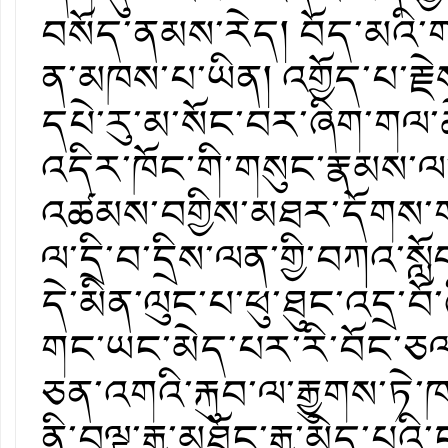
བསོད་ནམས་རེད། བོད་མའི་
ན་མཁས་པ་ཡིན། འགྱོད་པ་རྗེས་
དཔེ་རུ་མ་སོང་བར་ཞིག་གལ་
འདིར་ཁོང་གི་གསུང་རྣམས་
འཚམས་བགྱིས་མཐར་དོགས་ག
ལ་དྲི་བ་དྲིས་ལན་གྱི་བཀའ་ས
དེ་མིན་ལུང་པ་ཕུ་ཐུང་འདྲ་བ
གང་ཡང་མེད་པར་རི་བོང་ཅལ་
ཅན་འགའི་རྐུབ་ལ་རྒྱུགས་ཏེ
ནི་བལྟ་རྒྱ་མཐོང་རྒྱ་མེད་པ