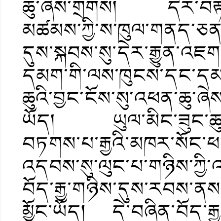
ཆུ་ཞེས་གྲགས། དེར་བརྟེན་
མཚམས་ཀྱི་ས་ཁུལ་གནད་ཅན
དུས་སྐབས་སུ་དེར་རྒྱུན་འཇ
དམག་གི་ལས་ཁུངས་དང་དམག
ཆུའི་བྱང་ངོས་སུ་འཕན་ཆུ་ཞ
ཡོད། ཡུལ་མིང་ཟུང་ཆུ་ད
བཏགས་པ་རྒྱའི་མཁར་སོང་ཕན
འདབས་སུ་ལུང་པ་གཉིས་ཀྱ
བོད་རྒྱ་གཉིས་དུས་རབས་ན
མྱོང་ཡོད། དེ་བཞིན་བོད་