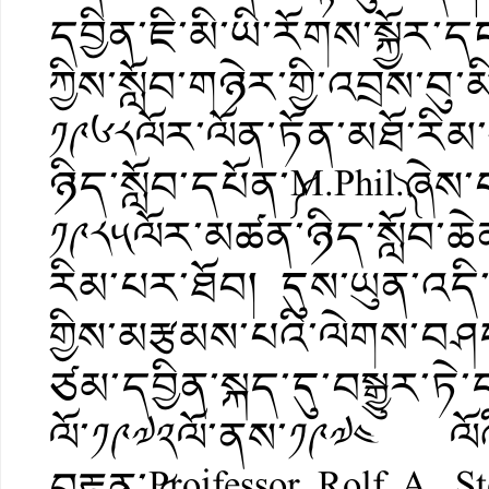
དབྱིན་ཇི་མི་ཡི་རོགས་སྐྱོ
ཀྱིས་སློབ་གཉེར་གྱི་འབྲས་བུ
༡༩༦༨ལོར་ལོན་ཏོན་མཐོ་རིམ་
ཉིད་སློབ་དཔོན་༼M.Phil.༽ཞེས
༡༩༨༥ལོར་མཚན་ཉིད་སློབ་ཆེན་
རིམ་པར་ཐོབ། དུས་ཡུན་འདི་
གྱིས་མརྩམས་པའི་ལེགས་བཤད་ར
ཙམ་དབྱིན་སྐད་དུ་བསྒྱུར་ཏ
ལོ་༡༩༧༢ལོ་ནས་༡༩༧༤ ལོའི
བརྟན་༼Projfessor Rolf A.