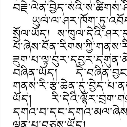
བརྗེ་ལེན་བྱེད་སའི་ས་ཚིགས་
ཡུལ་ལ་ཤར་ཁོག་ཏུ་འབོད་
སྲོལ་ཡོད། ས་ཁུལ་དེའི་ཤར་
པོ་ཞེས་བོན་རིགས་ཀྱི་གནས་ར
ཟུག་པ་ལྟ་བུར་དབྱར་དགུན་
བཞིན་ཡོད། དེ་བཞིན་བྱང་དུ
གནས་རི་རྩ་ཆེན་དུ་བྱེད་པ
ཡོད། རི་དེའི་ལྷོར་བྲག་གཡུ
དགའ་བ་དང་དགའ་མལ་ཞེས་བོ
ལྡན་པ་བཅས་ཡོད།