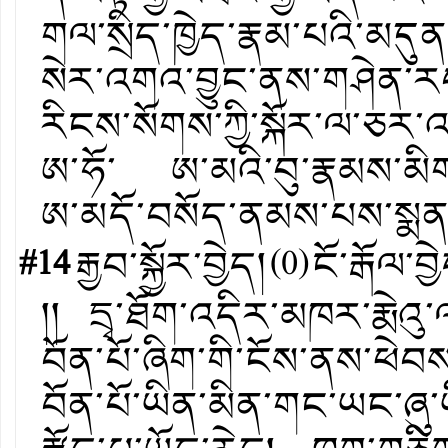
གལ་སྲིད་ཁྱེད་རྣམ་པའི་མདུན
སེར་འགའ་བྱུང་ནས་གཤེན་རབ
རིངས་སོགས་ཀྱི་སྐོར་ལ་ཅར་འ
ཨ་ཧོ་ ཨ་མའི་བུ་རྣམས་མིག
ཨ་མདོ་བསོད་ནམས་པས་སྨན་
#14
རྒྱབ་སྐྱོར་བྱེད།
(
0
)
ངོ་རྒོལ་བྱ
།། དྲྭ་ཐོག་འདིར་མཁར་རྨེ
བོན་པོ་ཞིག་གི་ངོས་ནས་ཕེ
བོན་པོ་ཡིན་མིན་གང་ཡང་ཞུ་