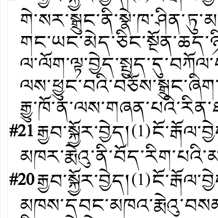
གེ་སར་སྒྲུང་ནི་སྣེ་ཁ་ཤིན
གང་ཡང་མེད་ཅིང་སྔོན་ཆད་ཉ
ལ་ལོག་ལྟ་བྱེད་སྤྱད་དུ་བཀོ
ལས་ཕྱུང་བའི་བཅོས་སྒྲུང་ཞ
རྒྱུ་ཁོ་ན་ལས་གཞན་པའི་རིན
#21
རྒྱབ་སྐྱོར་བྱེད།
(
1
)
ངོ་རྒོལ་བྱ
མཁར་རྨེའུ་ནི་བོད་རིག་པའི
#20
རྒྱབ་སྐྱོར་བྱེད།
(
1
)
ངོ་རྒོལ་བྱ
མཁས་དབང་མཁའ་རྨེའུ་བསམ