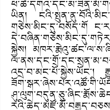
ཕ་ཚེ་དགའ་དང་མ་ཟིན་མོ་གཉ
ཡིན། ངའི་སྤུན་ནུ་བོའི་མ
གཅེས་མིང་དུ་བསོད་གོ ང་
དེ་བཞིན་གཅེས་མིང་དུ་གཏེར་
སྐྱེས། མཁར་རྨེའུ་ཚང་ལ་ས་ཞ
ལ་ནས་དང་གྲོ་དང་སྲན་མ་བཅས
འདྲ་བ་མང་པོ་སྐྱེས་ཡོང་། རྒ
ཟོག་སྒར་ཞེས་པར་འཚོ་གི་ཡོད
ཤུ་ལུག་བདུན་ཅུ་ཞིང་རྨོས་ཆ
རའི་ཆེད་མཛོ་མོ་བརྒྱད་བཅས་ཉ