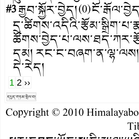
#3
རྒྱབ་སྐྱོར་བྱེད།
(
0
)
ངོ་རྒོལ་བྱེ
དྲ་ཚིགས་འདིའི་རྩོམ་སྒྲིག་
ཚོགས་བྱེད་པ་ལས་ཐད་ཀར་རྩོ
དམ། རང་ང་བཞག་ན་ལྷ་ལས།
དེ་རེད།
1
2
››
དཔྱད་གཏམ་སྤེལ་བ།
Copyright © 2010
Himalayab
Ti