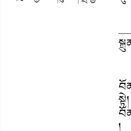
__
སྐ
བོ
སྟེ།
བོ
།