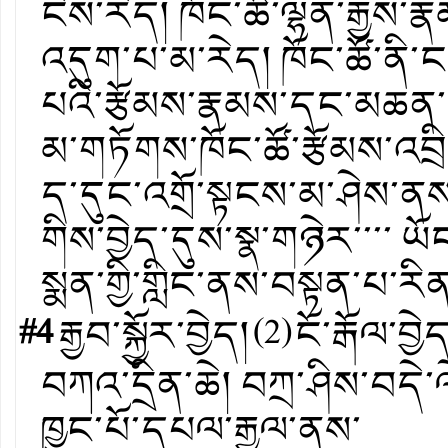
ངེས་རེད། ཁོང་ཚོ་ལྷན་རྒྱས་རྣ
འདུག་པ་མ་རེད། ཁོང་ཚོ་ནི་ང་
པའི་རྩོམས་རྣམས་དང་མཆན་
མ་གཏོགས་ཁོང་ཚོ་རྩོམས་འབྲ
ད་དུང་འགྲོ་སྟངས་མ་ཤེས་ནས་་
གིས་བྱེད་དུས་སྣ་གཉེར་་་་ ཡ
སྨན་གྱི་གླིང་ནས་བསྟན་པ་རིན
#4
རྒྱབ་སྐྱོར་བྱེད།
(
2
)
ངོ་རྒོལ་བྱེ
བཀའ་དྲིན་ཆེ། བཀྲ་ཤིས་བདེ
ཁྱུང་པོ་དཔལ་རྒྱལ་ནས་