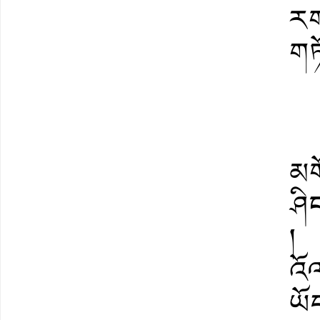
རག
གཏོ
མག
ཤི
།
འོ
ཡོད