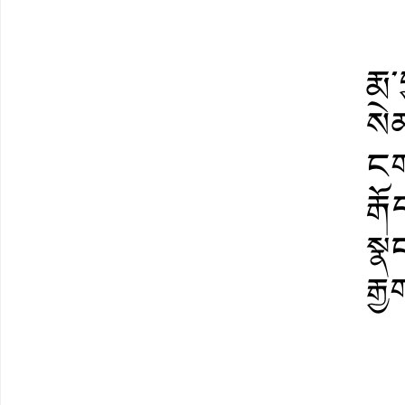
རྨ་
སེ
ངག་
རྒ
སྣ
རྒྱ