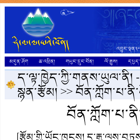
འབྱུང་ལྡན༣༠
མདུན་ཤོག
ཆ་འཕྲིན།
གཡུང་དྲུང་བོན།
ལོ་རྒྱུས།
དཔྱད་ག
ད་ལྟ་ཁྱེད་ཀྱི་གནས་ཡུལ་ནི། 
སྙན་རྩོམ།
>> བོན་ཀློག་པ་ནི
བོན་ཀློག་པ་ན
[རྩོམ་གྱི་ཡོང་ཁུངས། དྲ་རྒྱ་ལས་བཏུ