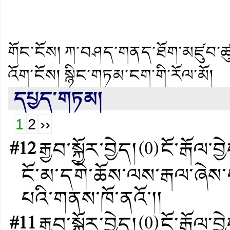
གོང་ངོས།
ཀ་བཤད་གནད་ཐོག་མཛུབ་ཚ
འོག་ངོས།
སྙིང་གཏམ་ངག་གི་རོལ་མོ།
དཔྱད་གཏམ།
1
2
››
#12
རྒྱབ་སྐྱོར་བྱེད།
(
0
)
ངོ་རྒོལ་བྱ
ངོ་མ་དགེ་ཆོས་ལས་རྒལ་ཞེས
པའི་གནས་ཁོ་ནའོ་།།
#11
རྒྱབ་སྐྱོར་བྱེད།
(
0
)
ངོ་རྒོལ་བྱ