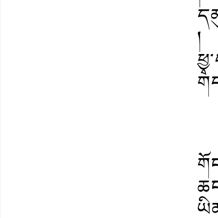
དམ
།
ཕྱ
གད
གོང
ཆང
ཡིན