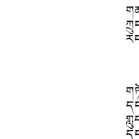
གན
ཀྲུ
རང
གཏ
དང
གླ
དང