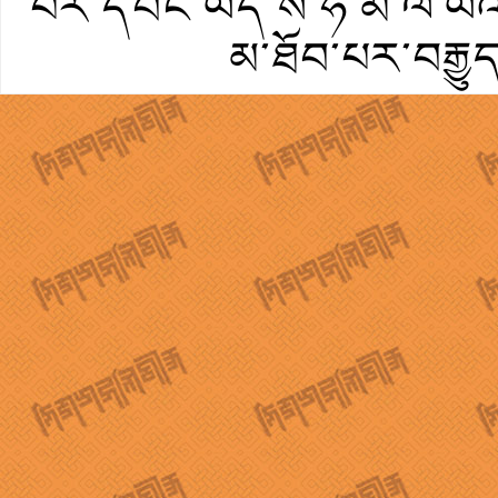
པར་དབང་ཡོད་ས་ཧི་མ་ལ་ཡའི་
མ་ཐོབ་པར་བརྒྱུ