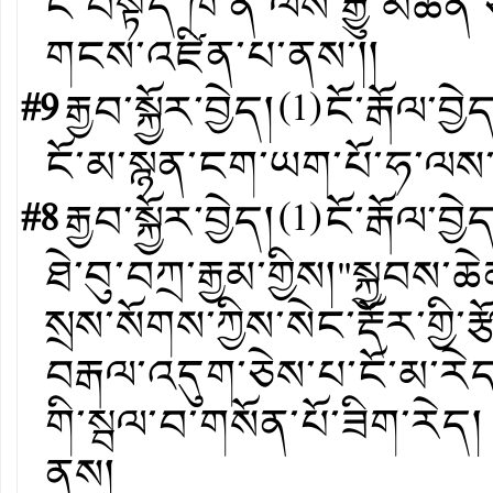
ངོ་བསྟོད་ཁོ་ན་ལས་རྒྱུ་མཚ
གངས་འཛིན་པ་ནས་།།
#9
རྒྱབ་སྐྱོར་བྱེད།
(
1
)
ངོ་རྒོལ་བྱེ
ངོ་མ་སྙན་ངག་ཡག་པོ་ཧ་ལས་
#8
རྒྱབ་སྐྱོར་བྱེད།
(
1
)
ངོ་རྒོལ་བྱེ
ཐེ་བུ་བཀྲ་རྒྱམ་གྱིས།"སྐྱབས
སྲས་སོགས་ཀྱིས་སེང་རྡོར་གྱ
བརྒལ་འདུག་ཅེས་པ་ངོ་མ་རེད།
གི་སྦལ་བ་གསོན་པོ་ཟིག་རེད།
ནས།