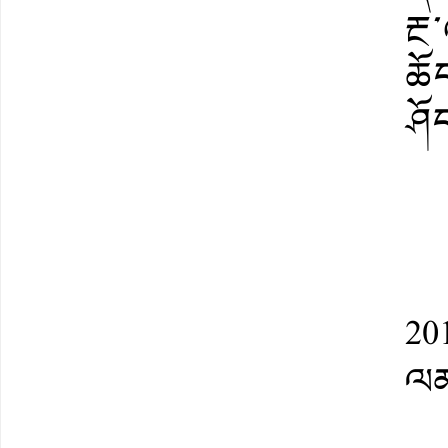
རྔ
ཆོ
ཤོད
20
ལམ