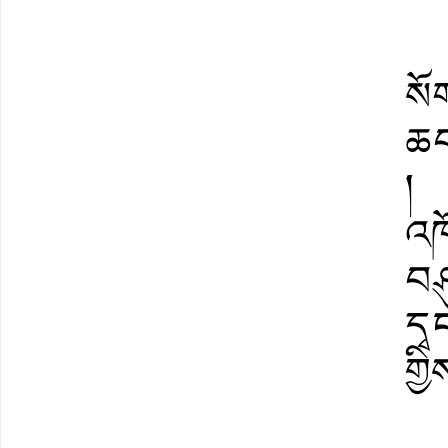
སོག
ཆབ
།
འཁ
བཤ
དྭ
གྱི