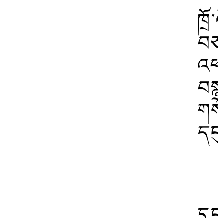
ཁྲ
བཅ
འཕ
བས
གས
དང
དུ