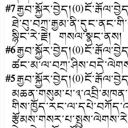
#7
རྒྱབ་སྐྱོར་བྱེད།
(
0
)
ངོ་རྒོལ་བྱེ
ཐེ་བུ་བཀྲ་རྒྱམ་ནི་དུང་ནང་
སྙིང་རེ་རྗེ། གསལ་སྣང་ནས།
#6
རྒྱབ་སྐྱོར་བྱེད།
(
0
)
ངོ་རྒོལ་བྱེ
ཚང་མ་ལ་བཀྲ་ཤིས་བདེ་ལེགས་
#5
རྒྱབ་སྐྱོར་བྱེད།
(
0
)
ངོ་རྒོལ་བྱེ
མཆན་གསུམ་པ་༣་འབྲི་མཁན་དེ
གིས་ཁྱོད་རང་ལ་དཔེ་བཀོད་འ
རྩོམས་གསར་པ་སྤུས་ལེགས་རེ