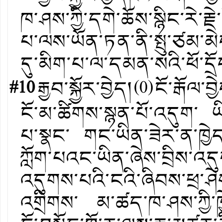
ཁ་ཤས་ཀྱི་དགེ་ཆོས་སྙིང་རེ
པ་ལས་ཡོན་ཏན་ནི་སྤུ་ཙམ་མེ
དུ་མིག་པ་ལ་དམན་སའི་ཕོ་དྲོད
#10
རྒྱབ་སྐྱོར་བྱེད།
(
0
)
ངོ་རྒོལ་བྱ
ངོ་མ་ཚིགས་སྙན་པོ་འདུག་ ཡ
པ་སྣང་ གང་ཡིན་ཟེར་ན་ཁྱེད་
ཀློག་པའང་ཡིན་ཞེས་བྲིས་འད
འདུགས་པའི་ངའི་ཞིབས་ཕྲ་ཤེས
འགྲིགས་ མ་ཚད་ཁ་ཤས་ཀྱི་ཁ