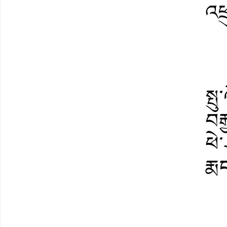
འཕ
སྤུ
བར
ཕེ་
རྨང