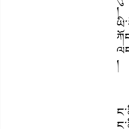
།
ཡི
ཀོ
ལང
།
ང་ན
ང་