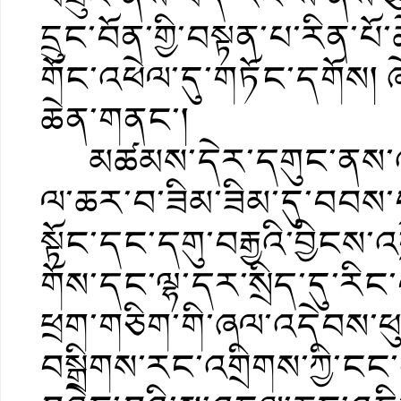
དྲུང་བོན་གྱི་བསྟན་པ་རིན་
གོང་འཕེལ་དུ་གཏོང་དགོས། 
ཆེན་གནང་།
མཚམས་དེར་དགུང་ནས་འབྲུ
ལ་ཆར་བ་ཟིམ་ཟིམ་དུ་བབས་
སྟོང་དང་དགུ་བརྒྱའི་བྱིངས་
གོས་དང་ལྷ་དར་སྲིད་དུ་རིང་
ཕྲག་གཅིག་གི་ཞལ་འདེབས་ཕ
བསྒྲིགས་རང་འགྲིགས་ཀྱི་ངང་