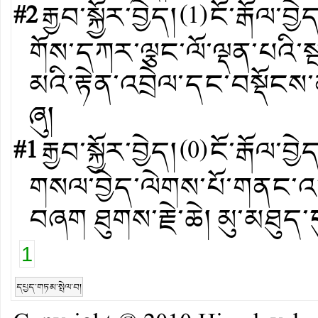
#2
རྒྱབ་སྐྱོར་བྱེད།
(
1
)
ངོ་རྒོལ་བྱེ
གོས་དཀར་ལྕང་ལོ་ལྡན་པའི་ས
མའི་རྟེན་འབྲེལ་དང་བསྡོངས
ཞུ།
#1
རྒྱབ་སྐྱོར་བྱེད།
(
0
)
ངོ་རྒོལ་བྱེ
གསལ་བྱེད་ལེགས་པོ་གནང་འདུ
བཞག ཐུགས་རྗེ་ཆེ། མུ་མཐུད་ད
1
དཔྱད་གཏམ་སྤེལ་བ།