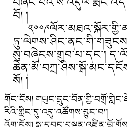
བཞེང་བའི་ས་འདུལ་རྨང་འདིང་
བོ། །
༢༠༠༩ལོར་མཐའ་སྐོར་གྱི་མཆ
ཏུ་ལེགས་ཤིང་ནང་གི་གཟུངས
སུ་བཞེངས་གྲུབ་པ་དང་། ད་ལ
ཆེན་མོ་བཀྲ་ཤིས་སྒོ་མང་དང
སོ། །
གོང་ངོས།
གཡུང་དྲུང་བོན་གྱི་བགྲོ་ག
རིའི་གླིང་དུ་འདུ་འཚོགས་བྱུང་བ།།
འོག་ངོས།
སྨྲ་དབང་བསྟན་འཛིན་བློ་གྲོ