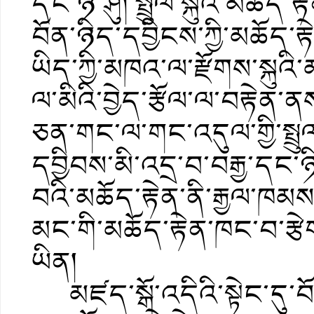
དང་ཉི་ཤུ། སྤྲུལ་སྐུའི་མཆོད
བོན་ཉིད་དབྱིངས་ཀྱི་མཆོད་རྟ
ཡིད་ཀྱི་མཁའ་ལ་རྫོགས་སྐུའི་
ལ་མིའི་བྱེད་རྩོལ་ལ་བརྟེན
ཅན་གང་ལ་གང་འདུལ་གྱི་སྤྲུ
དབྱིབས་མི་འདྲ་བ་བརྒྱ་དང་
བའི་མཆོད་རྟེན་ནི་རྒྱལ་ཁམས་
མང་གི་མཆོད་རྟེན་ཁང་བ་རྩེག
ཡིན།
མཛད་སྒོ་འདིའི་སྟེང་དུ་བོ