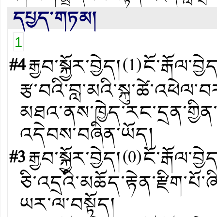
དཔྱད་གཏམ།
1
#4
རྒྱབ་སྐྱོར་བྱེད།
(
1
)
ངོ་རྒོལ་བྱེ
རྩ་བའི་བླ་མའི་སྐུ་ཚེ་འཕེལ
མཐའ་ནས་ཁྱེད་རང་དྲན་གྱིན
འདེབས་བཞིན་ཡོད།
#3
རྒྱབ་སྐྱོར་བྱེད།
(
0
)
ངོ་རྒོལ་བྱེ
ཅི་འདྲའི་མཆོད་རྟེན་རྫིག་པོ་
ཡར་ལ་བསྟོད།