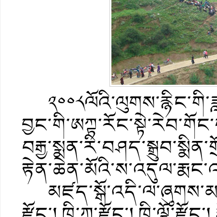
༢༠༠༨ལོའི་ལུགས་རྙིང་གི་ཟླ
བྱང་གི་ཨཀྟ་རོང་སྟེ་རེབ་གོང་
བརྒྱ་སྨན་རི་བཤད་སྒྲུབ་སྨིན་
རྟེན་ཆེན་མོའི་ས་འདུལ་རྨང་འ
མཛད་སྒོ་འདི་ལ་ཞུགས་མཁན
རྫོང་། ཁྲི་ཀ་རྫོང་། ཁྲི་ལྷོ་རྫོ