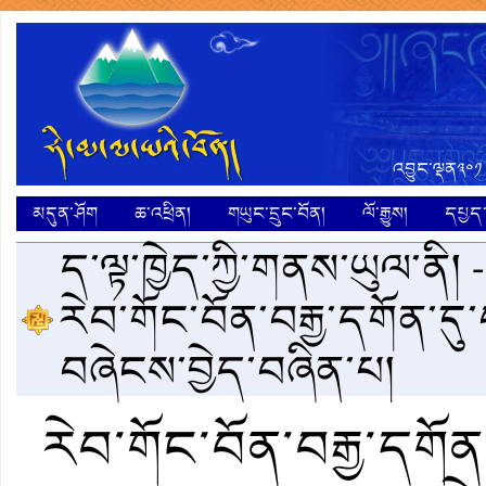
འབྱུང་ལྡན༣༠༡
མདུན་ཤོག
ཆ་འཕྲིན།
གཡུང་དྲུང་བོན།
ལོ་རྒྱུས།
དཔྱད་ག
ད་ལྟ་ཁྱེད་ཀྱི་གནས་ཡུལ་ནི། 
རེབ་གོང་བོན་བརྒྱ་དགོན་དུ་
བཞེངས་བྱེད་བཞིན་པ།
རེབ་གོང་བོན་བརྒྱ་དགོན