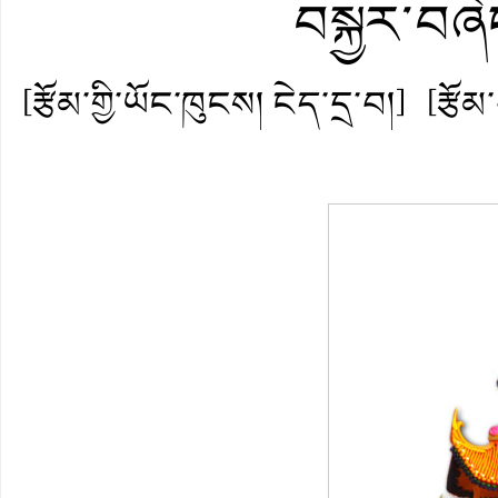
བསྐྱར་བཞེ
[རྩོམ་གྱི་ཡོང་ཁུངས། ངེད་དྲ་བ།]
[རྩོམ