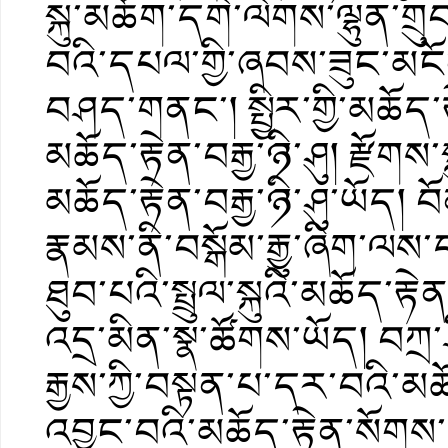
སྐུ་མཆོག་དགེ་ལེགས་ལྷུན་གྲུ
བའི་དཔལ་གྱི་ཞབས་ཟུང་མང
བཤད་གནང་། སྤྱིར་གྱི་མཆོད་རྟ
མཆོད་རྟེན་བརྒྱ་ཉི་ཤུ། རྫོགས་སྐ
མཆོད་རྟེན་བརྒྱ་ཉི་ཤུ་ཡོད། བ
རྣམས་ནི་བསྒོམ་རྒྱུ་ཞིག་ལས
ཐུབ་པའི་སྤྲུལ་སྐུའི་མཆོད་ར
འདྲ་མིན་སྣ་ཚོགས་ཡོད། བཀྲ
རྒྱས་ཀྱི་བསྟན་པ་དར་བའི་མཆ
འབྱུང་བའི་མཆོད་རྟེན་སོགས