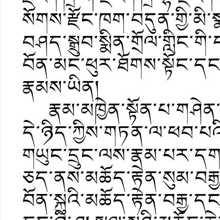
སོགས་རྫོང་ཁག་བདུན་གྱི་མི་ས
བཤད་སྒྲུབ་སྨིན་གྲོལ་གླིང་
བོན་མང་ཕུར་ཐོགས་སྟོང་དང་
རྣམས་ཡིན།
རྣམ་མཁྱེན་སྟོན་པ་གཤེན་ར
དེ་ཉིད་ཀྱིས་གཏན་ལ་ཕབ་པའི་
གཡུང་དྲུང་ལས་རྣམ་པར་དག
ཅད་ནས་མཆོད་རྟེན་སུམ་བརྒྱ
བོན་སྐུའི་མཆོད་རྟེན་བརྒྱ་དང་