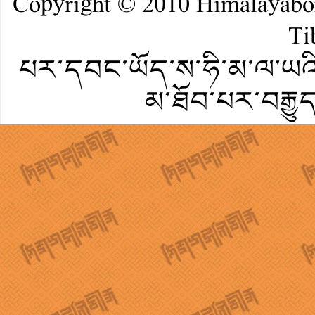
Copyright © 2010
Himalayab
Ti
པར་དབང་ཡོད་ས་ཧི་མ་ལ་ཡའི་
མ་ཐོབ་པར་བརྒྱུ