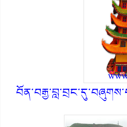
བོན་བརྒྱ་བླ་བྲང་དུ་བཞུགས