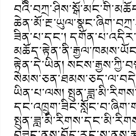
བའི་བཀྲ་ཤིས་སྒོ་མང་གི་མཆོད་
ཆེན་མོ་རྔ་ཡུལ་སྣང་ཞིག་བཀྲ
ཟིན་པ་དང་། དགོན་པ་འདིར་བ
མཆོད་རྟེན་ནི་རྒྱལ་ཁམས་ཡོང
རྟེན་དེ་ཡིན། སངས་རྒྱས་ཀྱི
སེམས་ཅན་ཐམས་ཅད་ལ་བདེ་སྐ
ཡིན་པ་ལས། སྤུན་ཟླ་མི་རི
དང་འཁྲུག་ཟིང་སློང་བ་ཞིག
སྤུན་ཟླ་མི་རིགས་དང་མི་རིག
བཟུང་ནས་བོད་རང་ས་ནས་རྩ་བ