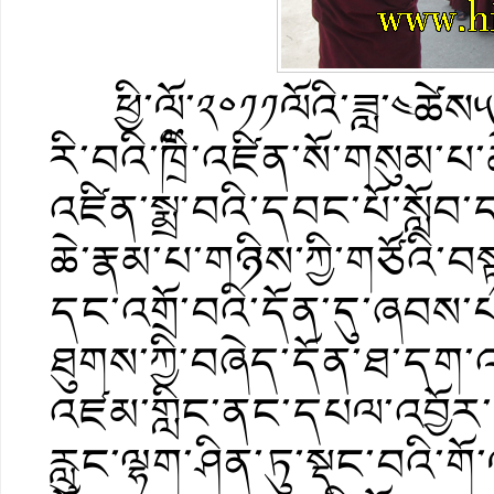
ཕྱི་ལོ་༢༠༡༡ལོའི་ཟླ་༤ཚེས༥ད
རི་བའི་༸ཁྲི་འཛིན་སོ་གསུམ་པ
འཛིན་སྨྲ་བའི་དབང་པོ་སློབ
ཆེ་རྣམ་པ་གཉིས་ཀྱི་གཙོའི་བས
དང་འགྲོ་བའི་དོན་དུ་ཞབས་པ
ཐུགས་ཀྱི་བཞེད་དོན་ཐ་དག་འ
འཛམ་གླིང་ནང་དཔལ་འབྱོར་དང
རླུང་ལྷག་ཤིན་ཏུ་སྡང་བའི་ག