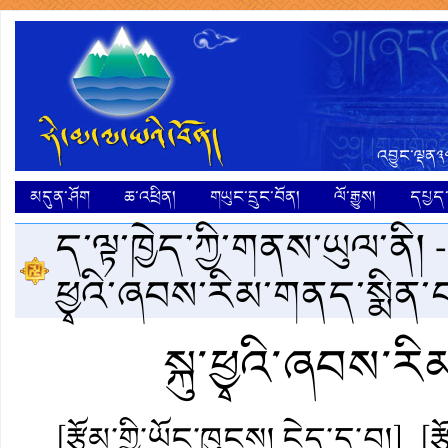
འབྱུང་ལྡན༣
མདུན་ཤོག
ཆ་འཕྲིན།
གཡུང་དྲུང་བོན།
ལོ་རྒྱུས།
དཔྱད་ག
ད་ལྟ་ཁྱེད་ཀྱི་གནས་ཡུལ་ནི། 
ཕྱྭའི་ཞབས་རིམ་གནད་སྨིན་བ
སྐུ་ཕྱྭའི་ཞབས་ར
[རྩོམ་གྱི་ཡོང་ཁུངས། ངེད་དྲ་བ།]
[ར