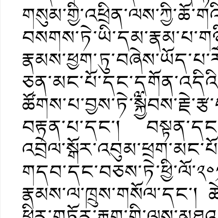
གསུམ་གྱི་འཕྲིན་ལས་ཀྱི་ཆོ་ག
བསགས་ཏེ་ཡི་དམ་རྣམ་པ་གཉིས
རྣམས་ཕྱག་ཏུ་བཞེས་ཡོད་པ
ཅན་མང་པོ་དང་དགོན་འདིའི་སླ
ཚོགས་པ་བྱས་ཏེ་༸སྐྱབས་རྗེ་རྩ
བརྟན་པ་དང་། བསྟན་དང་འག
འབྲེལ་སྒོར་འབུམ་ཕྲག་མང་པོ
གདབ་དང་བཅས་ཏེ་ཕྱི་ལོ་༢༠
རྣམས་ལ་ཁྲུས་གསོལ་དང་། ཚ
ཕྱིར་གཏོར་རྒྱག་གི་ལས་མ