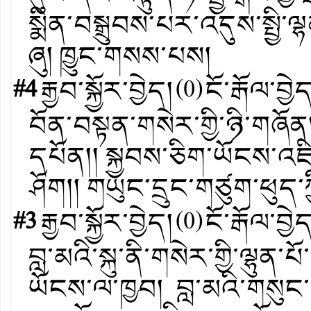
སྨིན་བསྒྲུབས་པར་འདུས་སྤྱི་ལ
ཞུ། ཁྱུང་གསས་པས།
#4
རྒྱབ་སྐྱོར་བྱེད།
(
0
)
ངོ་རྒོལ་བྱེ
བོན་བསྟན་གསེར་གྱི་ཉི་གཞོན
དཔོན།། སྐྱབས་ཅིག་ཡོངས་འཛིན་
ཤོག།། གཡུང་དྲུང་གཙུག་ཕུད་ཀ
#3
རྒྱབ་སྐྱོར་བྱེད།
(
0
)
ངོ་རྒོལ་བྱེ
བླ་མའི་སྐུ་ནི་གསེར་གྱི་ལྷུན
ཡོངས་ལ་ཁྱབ། བླ་མའི་གསུང་