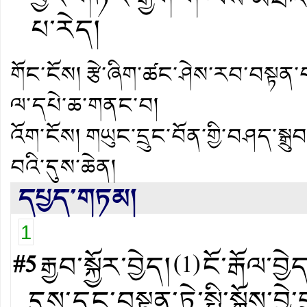
པ་རེད།
གོང་ངོས།
རྩེ་ཞིག་ཚང་ཤེས་རབ་བསྟན་པ
ལ་དཔེ་ཆ་གནང་བ།
འོག་ངོས།
གཡུང་དྲུང་བོན་གྱི་བཤད་སྒྲ
བའི་དུས་ཆེན།
དཔྱད་གཏམ།
1
#5
རྒྱབ་སྐྱོར་བྱེད།
(
1
)
ངོ་རྒོལ་བྱེ
དུས་དང་བསྟུན་ཏེ་སྤྱི་སྒོས་