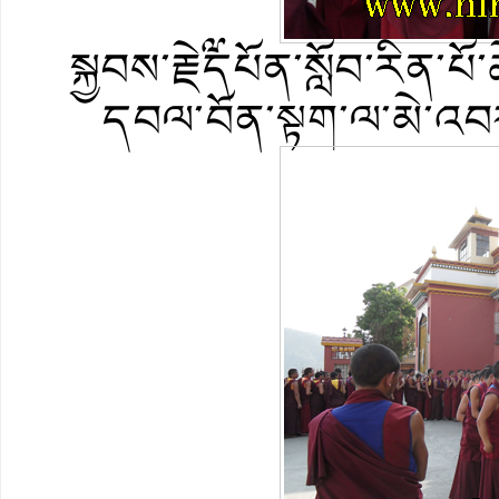
སྐྱབས་རྗེ༸དཔོན་སློབ་རིན
དབལ་བོན་སྟག་ལ་མེ་འབ