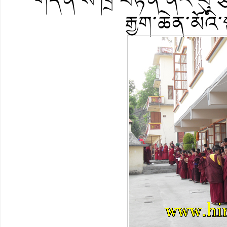
རྒྱག་ཆེན་མོའ