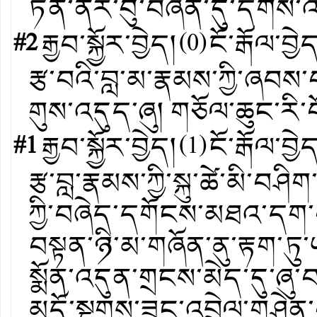
ཏན་ནོར་བུ་བཞིན་དུ་དགོས་འ
#2
རྒྱབ་སྐྱོར་བྱེད།
(
0
)
ངོ་རྒོལ་བྱེ
རྩ་བའི་བླ་མ་རྣམས་ཀྱི་ཞབས་
གུས་འདུད་ཞུ། གཅོལ་ཆུང་རི
#1
རྒྱབ་སྐྱོར་བྱེད།
(
1
)
ངོ་རྒོལ་བྱེ
རྩ་བླ་རྣམས་ཀྱི་སྐུ་ཚེ་མི་བ
ཀྱི་བཞེད་དགོངས་མཐའ་དག་བག
བསྟན་ཉི་མ་གཞོན་ནུ་རྟག་ཏ
སྨོན་འདུན་གྲངས་མེད་དུ་ཞུ
མདོ་སྔགས་ཟུང་འབྲེལ་གཤེན་བ