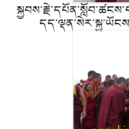
སྐྱབས་རྗེ་དཔོན་སློབ་ཚངས
དད་ལྡན་སེར་སྐྱ་ཡོང