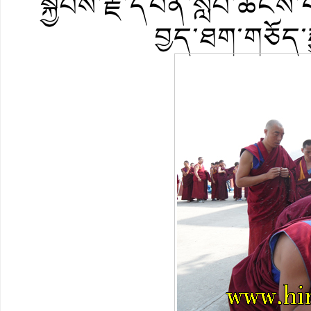
སྐྱབས་རྗེ་༸དཔོན་སློབ་ཚངས
བྱད་ཐག་གཅོད་ར