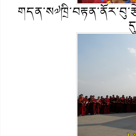
གདན་ས༧ཁྲི་བརྟན་ནོར་བུ་རྩེའ
ད