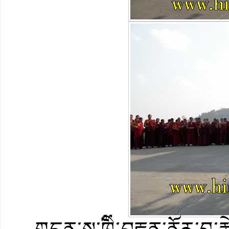
གདན་ས་༸ཁྲི་བརྟན་ནོར་བུ་རྩ