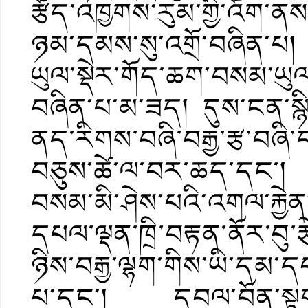
རྩོད་འཁྱགས་རུམ་གྱི་འོག་ནས་འ
ཉམ་དམས་སུ་འགྲོ་བཞིན་པ།
ཡུལ་སྡེར་གོད་ཆག་བསམ་ཡུ
བཞིན་པ་མ་ཟད། དུས་ངན་སྙིག
ནད་རིགས་བཞི་བརྒྱ་རྩ་བཞི
བཅུས་ཚེ་ལ་བར་ཆད་དང་། སྲ
བསམ་མི་ཤེས་པའི་འགལ་རྐྱ
དཔལ་ལྡན་ཁྲི་བརྟན་ནོར་བུ་ར
ཉིས་བརྒྱ་ལྷག་གིས་ཡི་དམ་
པ་དང་། དབལ་བོན་སྟག་ལ