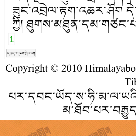
ཟུང་འབྲེལ་རྟག་འཆར་ཤོག དེ་
ཀྱི། ཐུགས་མཐུན་དམ་གཙང་པ
1
དཔྱད་གཏམ་སྤེལ་བ།
Copyright © 2010
Himalayab
Ti
པར་དབང་ཡོད་ས་ཧི་མ་ལ་ཡའི་
མ་ཐོབ་པར་བརྒྱུ