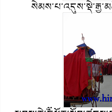
སེམས་པ་འདུས་སྡེ་རྒྱ