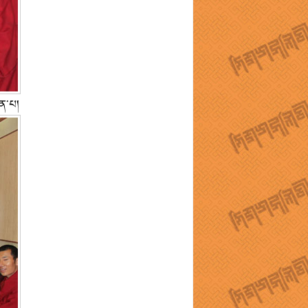
ིན་པ།