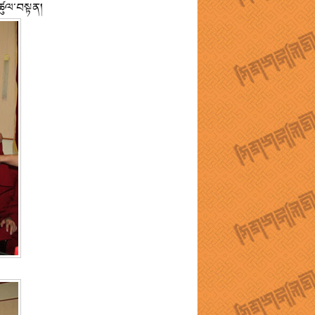
་ཚུལ་བསྟན།