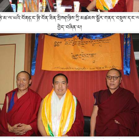
༼ཧི་མ་ལ་ཡའི་བོན༽དང་༼ཧི་བོན་ཟིན་བྲིས༽གཉིས་ཀྱི་མཚམས་སྦྱོར་གནད་བསྡུས་དང་
བྱེད་བཞིན་པ།