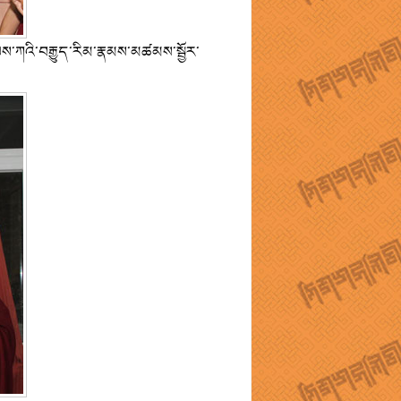
ལས་ཀའི་བརྒྱུད་རིམ་རྣམས་མཚམས་སྦྱོར་