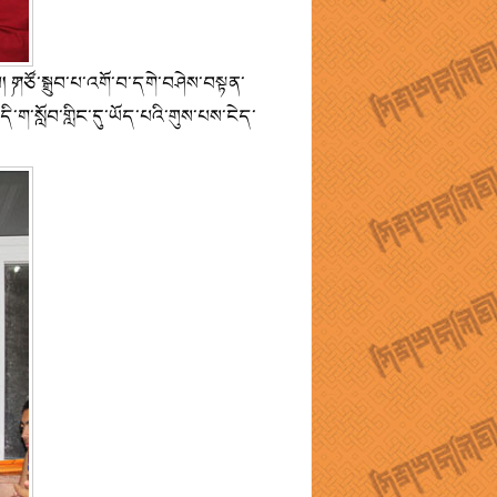
པ། ༼གཙོ་སྒྲུབ་པ་འགོ་བ་དགེ་བཤེས་བསྟན་
་ག་སློབ་གླིང་དུ་ཡོད་པའི་གུས་པས་ངེད་