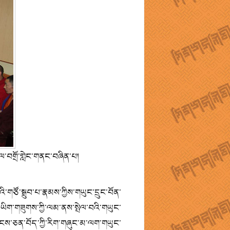
ར་ལ་བགྲོ་གླེང་གནང་བཞིན་པ།
ི་གཙོ་སྒྲུབ་པ་རྣམས་ཀྱིས་གཡུང་དྲུང་བོན་
ིག་གཟུགས་ཀྱི་ལམ་ནས་སྤེལ་བའི་གཡུང་
ོ་གངས་ཅན་བོད་ཀྱི་རིག་གཞུང་མ་ལག་གཡུང་