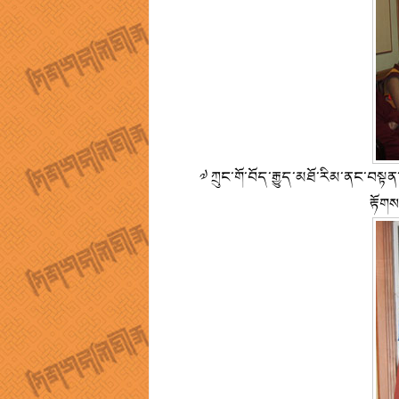
༧ ཀྲུང་གོ་བོད་རྒྱུད་མཐོ་རིམ་ནང་བསྟན
རྟོགས