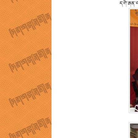
དགེ་རྒན་བ