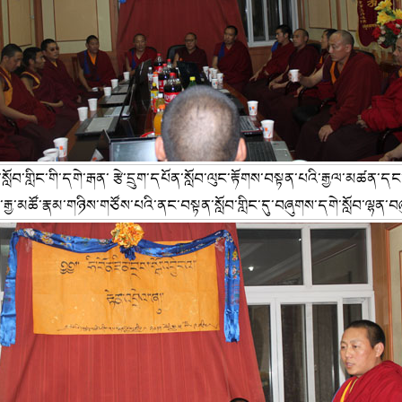
་སློབ་གླིང་གི་དགེ་རྒན་ རྩེ་དྲུག་དཔོན་སློབ་ལུང་རྟོགས་བསྟན་པའི་རྒྱལ་མཚན་
་རྒྱ་མཚོ་རྣམ་གཉིས་གཙོས་པའི་ནང་བསྟན་སློབ་གླིང་དུ་བཞུགས་དགེ་སློབ་ལྷན་