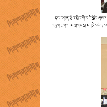
ནང་བསྟན་སློབ་གླིང་གི་དགེ་སློབ་རྣམས་
འབྲུག་གྲགས། ཨ་གྲགས་བླ་མ། ཁྲི་བསོད་