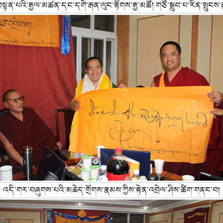
སྟན་པའི་རྒྱལ་མཚན་དང་དགེ་རྒན་ལུང་རྟོགས་རྒྱ་མཚོ། གཙོ་སྒྲུབ་པ་རིན་སྤུངས
འདི་གར་བཞུགས་པའི་མཆེད་གྲོགས་རྣམས་ཀྱིས་རྟེན་འབྲེལ་ཤིས་ཚིག་གནང་བ།