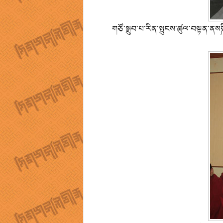
གཙོ་སྒྲུབ་པ་རིན་སྤུངས་ཚུལ་བསྟན་ནས