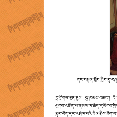
ནང་བསྟན་སློབ་གླིང་དུ་བཞུ
དྲ་གྲོགས་ལྷན་རྒྱས། སྐུ་ཁམས་བཟང་། དེ་ཡ
ལུགས་འཛིན་པ་རྣམས་ལ་ཆེད་དམིགས་ཀྱི
དྲུང་བོན་དང་འབྲེལ་བའི་ཟིན་བྲིས་ཐོག་