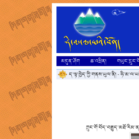
མདུན་ཤོག
ཆ་འཕྲིན།
གཡུང་དྲུང་བ
ད་ལྟ་ཁྱེད་ཀྱི་གནས་ཡུལ་ནི། -
ཧི་མ་ལ་ཡའ
ཀྲུང་གོ་བོད་བརྒྱུད་མཐོ་རིམ་ན