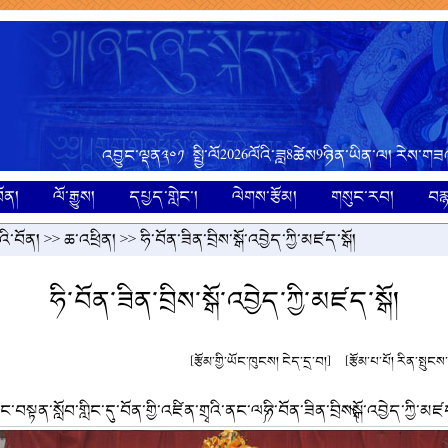
འབྱུང་ལྡན༣༠༡ སྤྱི་ལོ2026ལོའི་ཟླ8ཚེས9ཉིན་ཡིན་ལ། རེས་གཟ
ོན།
ལོ་རྒྱུས།
དཔྱད་གླེང་།
ལེགས་རྩོམ།
གསུང་རབ།
བར
ི་བོན།
>>
ཆ་འཕྲིན།
>> ཧི་བོན་ཟིན་བྲིས་སྒོ་འབྱེད་ཀྱི་མཛད་སྒོ།
ཧི་བོན་ཟིན་བྲིས་སྒོ་འབྱེད་ཀྱི་མཛད་སྒོ།
[རྩོམ་གྱི་ཡོང་ཁུངས། ངེད་དྲ་བ།]
[རྩོམ་པ་པོ། རིན་སྤུང
ང་བསྟན་སློབ་གླིང་དུ་བོན་གྱི་འཛིན་གྲྭའི་ནང་ལ༼ཧི་བོན་ཟིན་བྲིས༽སྒོ་འབྱེད་ཀྱི་མ