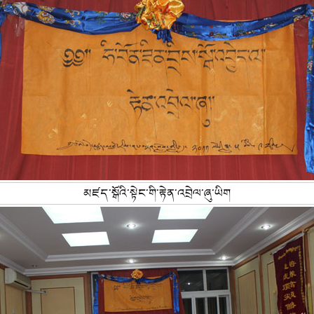
མཛད་སྒོའི་སྟེང་གི་རྟེན་འབྲེལ་ཞུ་ཡིག