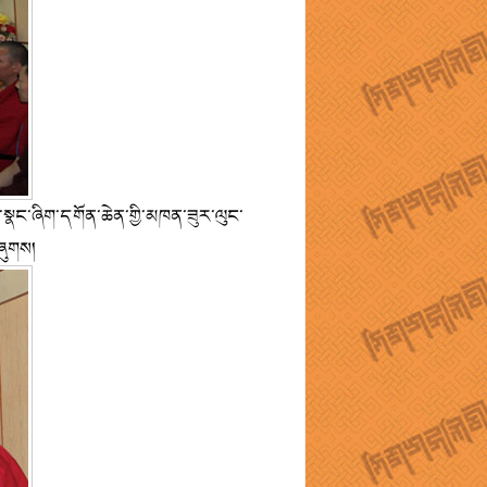
དང་སྣང་ཞིག་དགོན་ཆེན་གྱི་མཁན་ཟུར་ལུང་
བཞུགས།