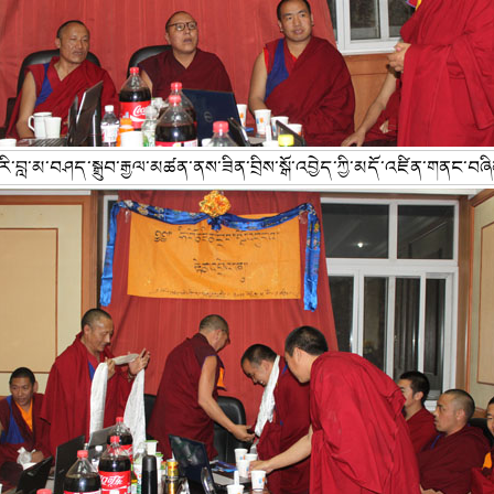
རི་བླ་མ་བཤད་སྒྲུབ་རྒྱལ་མཚན་ནས་ཟིན་བྲིས་སྒོ་འབྱེད་ཀྱི་མདོ་འཛིན་གནང་བཞ