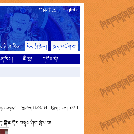
简体中文
English
འ་ཉི་མ་ཡིན།
ངེད་ཀྱི་སྐོར།
སྐད་འཇོག་ས།
ྙན་རིས།
མི་སྣ།
དགོན་སྡེ།
ས་ཚུལ་བསྟན།]
[ཟླ་ཚེས། 11-05-10]
[ཀློག་གྲངས།
662
]
ཛད་སྒོ་མདོར་བསྡུས་ཤིག་སྤེལ་བ།