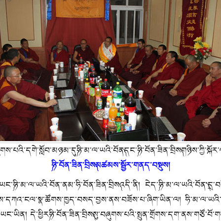
གས་པའི་དགེ་སློབ་མཉམ་དུ༼ཧི་མ་ལ་ཡའི་བོན༽དང་༼ཧི་བོན་ཟིན་བྲིས༽གཉིས་ཀྱི་སྐོ
༼ཧི་བོན་ཟིན་བྲིས༽མཚམས་སྦྱོར་གནད་བསྡུས།
ང་༼ཧི་མ་ལ་ཡའི་བོན་ནམ་ཧི་བོན་ཟིན་བྲིས༽འདི་ནི། ངེད་༼ཧི་མ་ལ་ཡའི་བོན་༽དྲ་བའ
ས་དཀའ་ངལ་སྣ་ཚོགས་ཁྱད་བསད་བྱས་ནས་བཟོས་པ་ཞིག་ཡིན་ལ། ཧི་མ་ལ་ཡའི་ཡ
མ་ཡང་ཡིན། དེ་ཕྱིར༼ཧི་བོན་ཟིན་བྲིས༽སུ་བཞུགས་པའི་སྤུན་གྲོགས་དག་ནས་གཙོ་བ