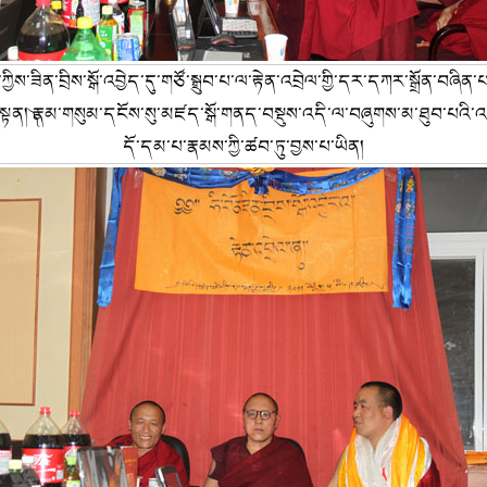
ཀྱིས་ཟིན་བྲིས་སྒོ་འབྱེད་དུ་གཙོ་སྒྲུབ་པ་ལ་རྟེན་འབྲེལ་གྱི་དར་དཀར་སྒྲོན་བཞིན་
བསྟན། ༽རྣམ་གསུམ་དངོས་སུ་མཛད་སྒོ་གནད་བསྡུས་འདི་ལ་བཞུགས་མ་ཐུབ་པའི་འདི
དོ་དམ་པ་རྣམས་ཀྱི་ཚབ་ཏུ་བྱས་པ་ཡིན།