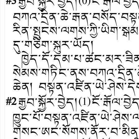
#3
རྒྱབ་སྐྱོར་བྱེད།
(
0
)
ངོ་རྒོལ་བྱེ
བཀའ་དྲིན་ཆེ་རྒན་བསོད་བ
རིན་སྤུངས་ལགས་ཀྱི་ཡིག་སྒམ་
དུ་གཅིག་སྐུར་ཡོད།
ཁྱེད་དོ་དམ་པ་ཚང་མར་ཟིན་བ
སེམས་གཏིང་ནས་བཀའ་དྲིན་ཆེ
ཆེན། བསྟན་འཛིན་ཡེ་ཤེས་དེ
#2
རྒྱབ་སྐྱོར་བྱེད།
(
1
)
ངོ་རྒོལ་བྱེ
ཁྱུང་པོ་བསྟན་འཛིན་ཡེ་ཤེས
གསང་ཨང་སོགས་ནོར་བ་མིན་