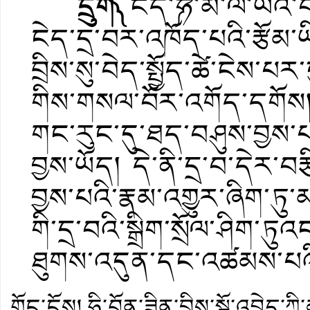
དྲུག༽
ངེད་༼ཧི་མ་ལ་ཡའི་
ངེད་དྲ་བར་འཁོད་པའི་རྩོམ་
བྲིས་སུ་བེད་སྤྱོད་ཚེ་ངེས་པར
གིས་གསལ་བོར་འགོད་དགོས།
གང་རུང་དུ་ཐད་བཤུས་བྱས་
བྱས་ཡོད། དེ་ནི་དྲ་བ་དེར
བྱས་པའི་རྣམ་འགྱུར་ཞིག་ཏུ་མ
གི་དྲ་བའི་སྒྲིག་སྲོལ་ཤིག་ཏུའ
ཐུགས་འདུན་དང་འཚམས་པའི་
གོང་ངོས།
ཧི་བོན་ཟིན་བྲིས་སྒོ་འབྱེད་ཀྱ