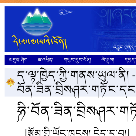
འབྱུང་ལྡན༣༠
མདུན་ཤོག
ཆ་འཕྲིན།
གཡུང་དྲུང་བོན།
ལོ་རྒྱུས།
དཔྱད་ག
ད་ལྟ་ཁྱེད་ཀྱི་གནས་ཡུལ་ནི། 
བོན་ཟིན་བྲིས༽ཤར་གཏོང་དང
༼ཧི་བོན་ཟིན་བྲིས༽ཤར་
[རྩོམ་གྱི་ཡོང་ཁུངས། ངེད་དྲ་བ།]