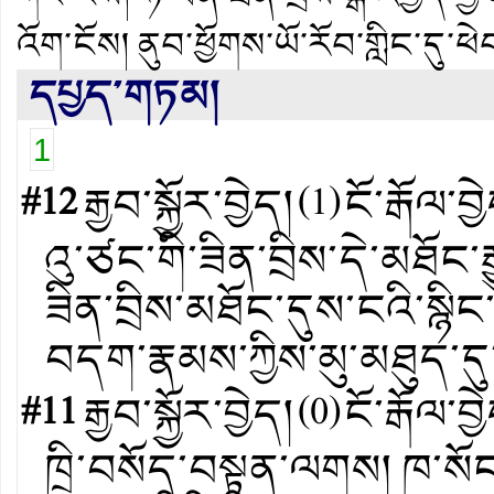
འོག་ངོས།
ནུབ་ཕྱོགས་ཡོ་རོབ་གླིང་དུ
དཔྱད་གཏམ།
1
#12
རྒྱབ་སྐྱོར་བྱེད།
(
1
)
ངོ་རྒོལ་བྱ
འུ་ཙང་གི་ཟིན་བྲིས་དེ་མཐོང་ར
ཟིན་བྲིས་མཐོང་དུས་ངའི་སྙི
བདག་རྣམས་ཀྱིས་མུ་མཐུད་དུ་
#11
རྒྱབ་སྐྱོར་བྱེད།
(
0
)
ངོ་རྒོལ་བྱ
ཁྲི་བསོད་བསྟན་ལགས། ཁ་སོང་དེ