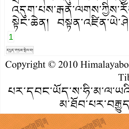
འདུག་པས་རྒན་ལགས་ཀྱིས་ར
སྟེང་ཆེན། བསྟན་འཛིན་ཡེ་
1
དཔྱད་གཏམ་སྤེལ་བ།
Copyright © 2010
Himalayab
Ti
པར་དབང་ཡོད་ས་ཧི་མ་ལ་ཡའི་
མ་ཐོབ་པར་བརྒྱུ