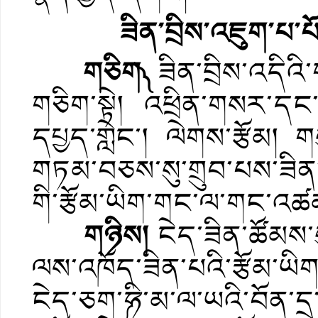
ཟིན་བྲིས་འཇུག་པ་པོ
གཅིག༽
ཟིན་བྲིས་འདིའི་
གཅིག་སྟེ། འཕྲིན་གསར་དང་ག
དཔྱད་གླེང་། ལེགས་རྩོམ། ག
གཏམ་བཅས་སུ་གྲུབ་པས་ཟིན་
གི་རྩོམ་ཡིག་གང་ལ་གང་འཚམ
གཉིས།
ངེད་ཟིན་ཚོམས་ས
ལས་འཁོད་ཟིན་པའི་རྩོམ་ཡི
ངེད་ཅག་༼ཧི་མ་ལ་ཡའི་བོན་དྲ་ཚི