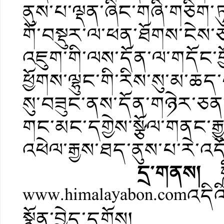
ནུས་པ་ལྡན་ཞིང་གཞི་གཅིག་ཏ
གོ་བསྡུར་ལ་ཕན་ཐོགས་ངེ
འཇུག་གི་ལས་དོན་ལ་གདོང་ཕྱ
ཕྱོགས་ལྷུང་གི་རིས་སུ་མ་ཆད
སུ་བཟུང་ནས་དོན་གཉེར་ཅན་
གང་མང་དགྱེས་སྩོལ་གནང་རྒྱ
འཕེལ་རྒྱས་ཐད་ནུས་པ་རེ་འདོན
དྲ་གནས།
༼ཧ
www.himalayabon.comའདིའི
སྣོན་བྱེད་དགོས།