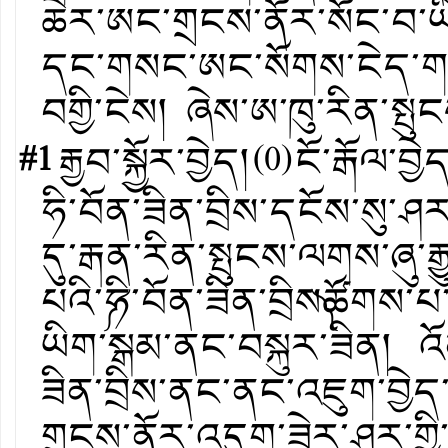
ཆེར་ཨང་གྲངས་ནོར་སོང་བ་ཡིན
དང་གསང་ཨང་སོགས་ངེད་གཉི
བགྱི་ངེས། ཞེས་ཨ་ཁུ་རིན་སྤ
#1
རྒྱབ་སྐྱོར་བྱེད།
(
0
)
ངོ་རྒོལ་བྱེ
ཧི་བོན་ཟིན་བྲིས་དངོས་སུ་ཤར
དུ་རྒན་རིན་སྤུངས་ལགས་ཞུ་རྒ
པའི་༼ཧི་བོན་ཟིན་བྲིས༽ཚོགས་པ
ཡིག་སྒམ་ནང་བསྐུར་ཟིན། འོ
ཟིན་བྲིས་ནང་ནང་འཇུག་བྱ
གྲངས་ནོར་འདུག་ཟེར་ཤར་གྱི་