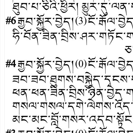
ཐུབ་པ་ཅིའི་ཕྱིར། མྱུར་དུ་ལ
#6
རྒྱབ་སྐྱོར་བྱེད།
(
3
)
ངོ་རྒོལ་བྱེ
ཧི་བོན་ཟིན་བྲིས་ཤར་གཏོང་ག
ཅང་ཤེས་མི
#4
རྒྱབ་སྐྱོར་བྱེད།
(
0
)
ངོ་རྒོལ་བྱེ
ཟབ་ཟབ་ཐུགས་བསྐྱེད་དྭངས
ཕན་ཕན་ཟིན་བྲིས་ཉིན་བྱེད་
གསལ་གསལ་དགེ་ལེགས་འོད་
མང་མང་བློ་གསར་འདབ་སྟོང་