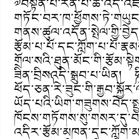
༧བསྟན་པ་རིན་པོ་ཆེ་འདི་འཛམ
གཏོང་བར་ཁ་ཕྱོགས་ཏེ་གཡུང་ད
གནས་ཚུལ་འདོན་སྤེལ་གྱི་བ
རྩོམ་པ་པོ་དང་ཀློག་པ་པོ་རྣམ
གྲོལ་སའི་ཐུན་མོང་གི་རྩོམ་སྟེ
ཟིན་བྲིས༽འདི་སྒྲུབ་པ་ཡིན། 
ཕོད་ཅན་རེ་ཟུང་གི་རྒྱབ་སྐྱོར
ཡོད་པའི་ཡིག་གཟུགས་བེད་སྤྱད
ཁོངས་གཏོགས་སུ་གསར་དུ་
འདིར་རྩོམ་མཁན་དང་ཀློག་