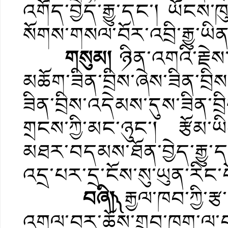
འགོད་བྱེད་རྒྱུ་དང་། ཡོངས་
སོགས་གསལ་བོར་འབྲི་རྒྱུ་ཡིན
གསུམ།
ཉིན་འགའི་རྗེས
མཆོག་ཟིན་བྲིས་ཞེས་ཟིན་བྲི
ཟིན་བྲིས་འདེམས་དུས་ཟིན་བྲི
གྲངས་ཀྱི་མང་ཉུང་། རྩོམ་ཡ
མཐར་བདམས་ཐོན་བྱེད་རྒྱུ་དང་
འདྲ་པར་དྲ་ངོས་སུ་ཡུན་རིང་བ
བཞི།༽
རྒྱལ་ཁབ་ཀྱི་ར
འགལ་བར་ཆོས་གྲུབ་ཁག་ལ་བར