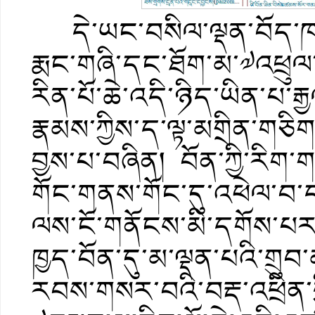
དེ་ཡང་བསིལ་ལྡན་བོད་ཁམས་ཀ
རྨང་གཞི་དང་ཐོག་མ་༧འཕྲུལ་
རིན་པོ་ཆེ་འདི་ཉིད་ཡིན་པ་རྒྱ
རྣམས་ཀྱིས་ད་ལྟ་མགྲིན་ག
བྱས་པ་བཞིན། བོན་ཀྱི་རིག
གོང་གནས་གོང་དུ་འཕེལ་བ་དང
ལས་ངོ་གནོངས་མི་དགོས་པར་ཕ
ཁྱད་བོན་དུ་མ་ལྡན་པའི་ག
རབས་གསར་བའི་བརྡ་འཕྲིན་གྱི་