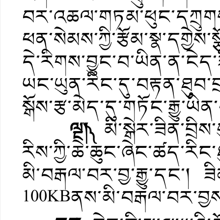
བར་འཆལ་གཏམ་ཕུང་དཀྲུགས་ཀ
ཕན་སེམས་ཀྱི་རྩོམ་སྣ་དགྱེ
དེ་རིགས་བྱུང་བ་ཡིན་ན་ངེད་ཟི
ཡང་ཡུན་རིང་དུ་བརྟན་ཐུབ
སྒོས་རྩ་མེད་དུ་གཏོང་རྒྱུ་ཡ
ལྔ།༽
མི་སྒེར་ཟིན་བྲིས
རིས་ཀྱི་ཆེ་ཆུང་ཞེང་ཚད་ར
མི་བརྒལ་བར་བྱ་རྒྱུ་དང་། ཟི
100KBནས་མི་བརྒལ་བར་བྱས་