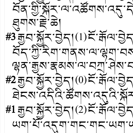
བོན་གྱི་སྐོར་ལ་འཚོགས་འདུ
ཐུགས་རྗེ་ཆེ།
#3
རྒྱབ་སྐྱོར་བྱེད།
(
1
)
ངོ་རྒོལ་བྱེ
བོད་ཀྱི་རིག་གནས་ལ་ལྷག་
ལྷན་རྒྱས་རྣམས་ལ་བཀྲ་ཤེས་བ
#2
རྒྱབ་སྐྱོར་བྱེད།
(
0
)
ངོ་རྒོལ་བྱེ
ཐེངས་འདིའི་ཚོགས་འདུའི་སྐོར
#1
རྒྱབ་སྐྱོར་བྱེད།
(
2
)
ངོ་རྒོལ་བྱེ
ཡག་པོ་འདུག་གང་གང་ཡག་ཡག་