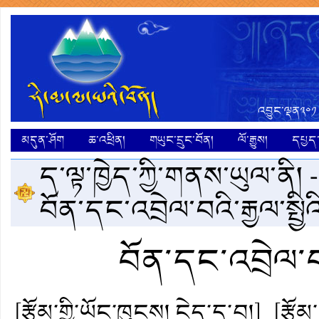
འབྱུང་ལྡན༣༠༡
མདུན་ཤོག
ཆ་འཕྲིན།
གཡུང་དྲུང་བོན།
ལོ་རྒྱུས།
དཔྱད་ག
ད་ལྟ་ཁྱེད་ཀྱི་གནས་ཡུལ་ནི། 
བོན་དང་འབྲེལ་བའི་རྒྱལ་སྤྱི
བོན་དང་འབྲེལ་བའ
[རྩོམ་གྱི་ཡོང་ཁུངས། ངེད་དྲ་བ།]
[རྩོ