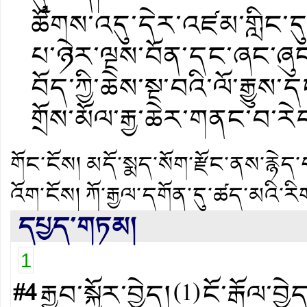
ཚོགས་འདུ་དེར་འཛམ་གླིང་ད
པ་ཉེར་ལྔས་བོན་དང་ཞང་ཞུང་ག
བོད་ཀྱི་ཆེས་སྔ་བའི་ལོ་རྒྱ
གྲོས་མོལ་རྒྱ་ཆེར་གནང་བ་རེ
གོང་ངོས།
མདོ་སྨད་སོག་རྫོང་ནས་རྙེད་པའ
འོག་ངོས།
ཀོ་རྒྱལ་དགོན་དུ་ཚད་མའི་ར
དཔྱད་གཏམ།
1
#4
རྒྱབ་སྐྱོར་བྱེད།
(
1
)
ངོ་རྒོལ་བྱེ