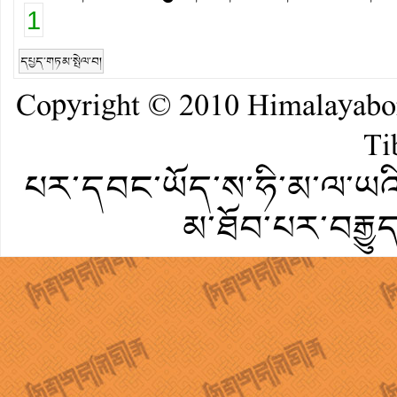
1
དཔྱད་གཏམ་སྤེལ་བ།
Copyright © 2010
Himalayab
Ti
པར་དབང་ཡོད་ས་ཧི་མ་ལ་ཡའི་
མ་ཐོབ་པར་བརྒྱུ