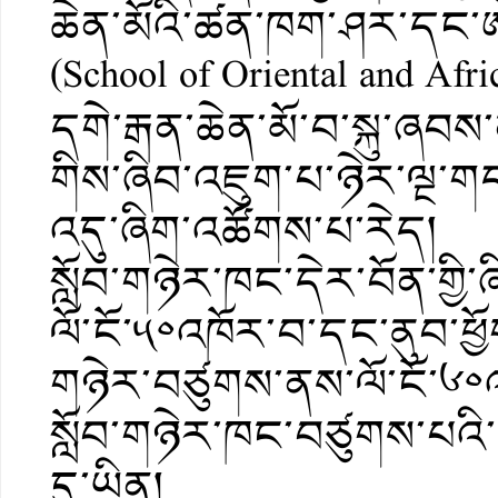
ཆེན་མོའི་ཚན་ཁག་ཤར་དང་ཨ་པ
(School of Oriental and Afri
དགེ་རྒན་ཆེན་མོ་བ་སྐུ་ཞབས
གིས་ཞིབ་འཇུག་པ་ཉེར་ལྔ་གདན
འདུ་ཞིག་འཚོགས་པ་རེད། དེའ
སློབ་གཉེར་ཁང་དེར་བོན་གྱི
ལོ་ངོ་༥༠འཁོར་བ་དང་ནུབ་ཕྱོག
གཉེར་བཙུགས་ནས་ལོ་ངོ་༦༠འ
སློབ་གཉེར་ཁང་བཙུགས་པའི་རྟེ
དུ་ཡིན།