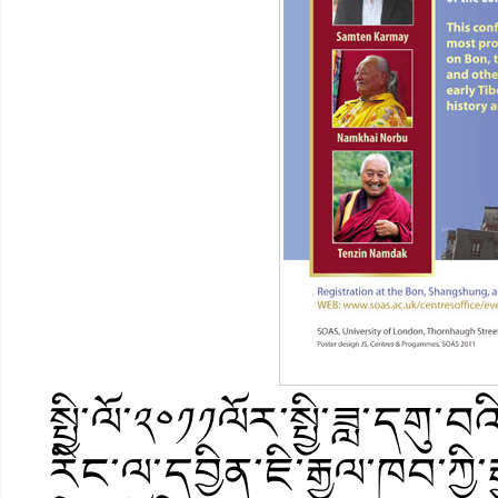
སྤྱི་ལོ་༢༠༡༡ལོར་སྤྱི་ཟླ་དགུ
རིང་ལ་དབྱིན་ཇི་རྒྱལ་ཁབ་ཀྱི་