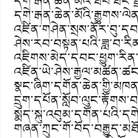
དགེ་རྒན་ཆེན་མོའི་ཐོབ་ཐང་
དགེ་རྒན་ཆེན་མོའི་རྒྱུགས་ལེ
འཛིན་གཤེན་སྲས་ནོར་བུ་དབང
ཤེས་རབ་བསྟན་པའི་ཟླ་བ་
འཇིགས་མེད་དབང་ཕྱུག་རིན་པ
འཛིན་ཡེ་ཤེས་རྒྱལ་མཚན་ཚ
སྣང་ཞིག་དགོན་ཆེན་གྱི་མཁན
དྲུག་དཔོན་སློབ་ལུང་རྟོགས
སྨད་སྐུ་འབུམ་དགོན་པའི་དག
གཞན་ཀྲུང་གོ་བོད་བརྒྱུད་མཐོ