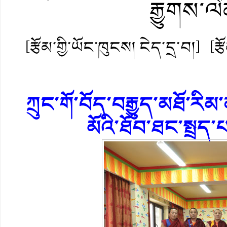
རྒྱུགས་ལ
[རྩོམ་གྱི་ཡོང་ཁུངས། ངེད་དྲ་བ།]
[ར
ཀྲུང་གོ་བོད་བརྒྱུད་མཐོ་རིམ
མོའི་ཐོབ་ཐང་སྤྲད་