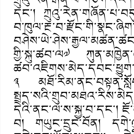
དང་། ཀྲུའུ་རེན་གཞོན་པ་བདུ
བ་ཁུལ་རྔ་བ་རྫོང་གི་སྣང་ཞི
བཤེས་ཡེ་ཤེས་རྒྱལ་མཚན་ཚང་
གྱི་སྐུ་ཚབ་ལ༧ ཀུན་མཁྱེན་
ཚབ་འཇིགས་མེད་དབང་ཕྱུག
༣ མཐོ་རིམ་ནང་བསྟན་སློབ་ག
སྤྲད་སའི་གྲུབ་མཐའ་རིས་མེད
དེའི་ནང་ལ་ས་སྐྱ་བ་དང་། ཇ
བ། གཡུང་དྲུང་བོན། དགེ་ལུ