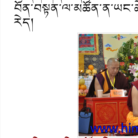
བོན་བསྟན་ལ་མཚོན་ན་ཡང་ཆ
རེད།