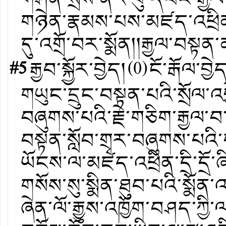
གཉེན་རྣམས་པས་མཛད་འཕྲིན་
དུ་འགྲོ་བར་སྨོན།།རྒྱལ་བསྟན་ན
#5
རྒྱབ་སྐྱོར་བྱེད།
(
0
)
ངོ་རྒོལ་བྱེ
གཡུང་དྲུང་བསྟན་པའི་སྲོལ་འབྱ
བཞུགས་པའི་རྗེ་གཅིག་རྒྱལ་
བསྟན་སློབ་གྲྭར་བཞུགས་པའི་གཡ
ཡོངས་ལ་མཛད་འཕྲིན་དྲི་དྲོ་ཞིམ
གསོས་སུ་སྨིན་ཐུབ་པའི་སྨོན་འ
ཞེན་ལོ་རྒྱུས་འཁྱོག་བཤད་ཀྱི་