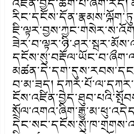
འཛིན་བྱེད་ཆོག་པ་ཞིག་རེད། 
རིང་དངོས་དོན་རྣམས་ལྐོག་
ཇི་ལྟར་བྱས་ཀྱང་གསེར་ས་འོ
ཟེར་བ་ལྟར་ཉི་ཤར་སྦར་མོས
དངོས་སུ་བརྡོལ་ཡོང་བ་ཞྀག་ལ་
མཚན་དེ་དག་དུས་རབས་དང་འབ
བ་མ་ཟད། དཀར་པོ་ལ་དཀར་པོ
ངོས་འཛིན་བྱེད་ཐུབ་པའི་སྤ
སྲོལ་འགའ་ཞིག་རྒྱུ་མ་ཕུ་འདེ
དེང་སང་དངོས་སུ་ཁ་གྲགས་