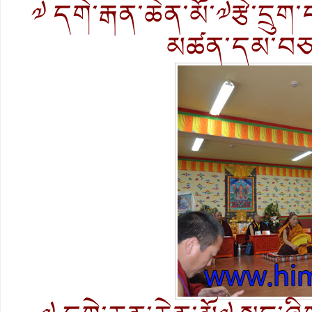
༧ དགེ་རྒན་ཆེན་མོ་༧རྩེ་དྲུག
མཚན་དམ་བཅའ