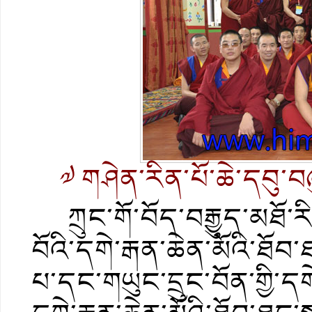
༧ གཤེན་རིན་པོ་ཆེ་དབུ་བཞུ
ཀྲུང་གོ་བོད་བརྒྱུད་མཐོ་ར
བོའི་དགེ་རྒན་ཆེན་མོའི་ཐོབ
པ་དང་གཡུང་དྲུང་བོན་གྱི་དག