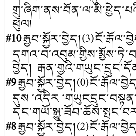
གྲུ་ཞིག་ནས་བོན་ལ་མི་ཕྱེད་
ཕུལ།
#10
རྒྱབ་སྐྱོར་བྱེད།
(
3
)
ངོ་རྒོལ་བྱ
དགའ་བ་འབུམ་གྱིས་མྱོས་ཏེ་
བྱེད། རྒན་གྱའི་གཡུང་དྲུང་ད
#9
རྒྱབ་སྐྱོར་བྱེད།
(
0
)
ངོ་རྒོལ་བྱེ
དུས ་འདིར ་གཡུངདྲུང་བསྟ
དང་གཡོ་སྒྱུ་ཟོབ་ཆོས་སྤང་བར
#8
རྒྱབ་སྐྱོར་བྱེད།
(
2
)
ངོ་རྒོལ་བྱེ