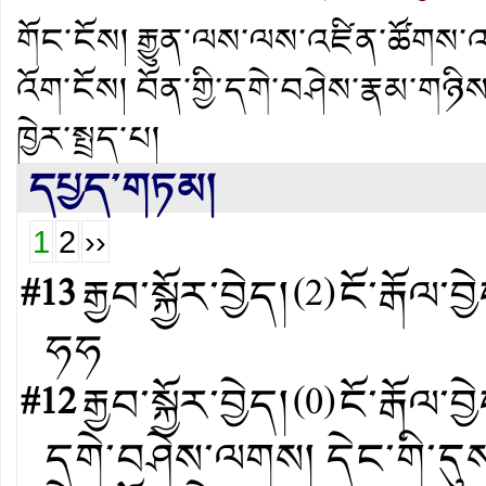
གོང་ངོས།
རྒྱུན་ལས་ལས་འཛིན་ཚོགས་འད
འོག་ངོས།
བོན་གྱི་དགེ་བཤེས་རྣམ་གཉི
ཁྱེར་སྤྲད་པ།
དཔྱད་གཏམ།
1
2
››
#13
རྒྱབ་སྐྱོར་བྱེད།
(
2
)
ངོ་རྒོལ་བྱ
ཧཧ
#12
རྒྱབ་སྐྱོར་བྱེད།
(
0
)
ངོ་རྒོལ་བྱ
དགེ་བཤེས་ལགས། དེང་གི་དུ