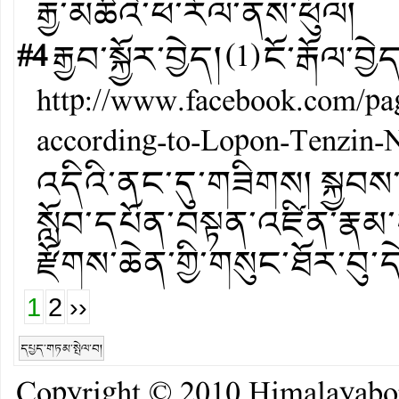
རྒྱ་མཚོའི་ཕ་རོལ་ནས་ཕུལ།
#4
རྒྱབ་སྐྱོར་བྱེད།
(
1
)
ངོ་རྒོལ་བྱེ
http://www.facebook.com/pa
according-to-Lopon-Tenzin
འདིའི་ནང་དུ་གཟིགས། སྐྱབས་ར
སློབ་དཔོན་བསྟན་འཛིན་རྣམ་
རྫོགས་ཆེན་གྱི་གསུང་ཐོར་བུ་
1
2
››
དཔྱད་གཏམ་སྤེལ་བ།
Copyright © 2010
Himalayab