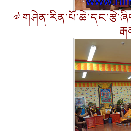
༧ གཤེན་རིན་པོ་ཆེ་དང་རྩེ་ཞ
རྒ