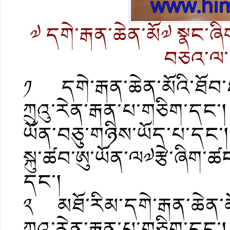
༧ དགེ་རྒན་ཆེན་མོ༧ སྣང་ཞ
བཅའ་ལ་
༡ དགེ་རྒན་ཆེན་མོའི་ཐོབ་ཐ
ཀྲུའུ་རེན་རྒན་པ་གཅིག་དང་
ཡོན་བཅུ་གཉིས་ཡོད་པ་དང་།
སྐུ་ཚབ་ཨུ་ཡོན་ལ༧རྩེ་ཞིག་ཚ
དང་།
༢ མཐོ་རིམ་དགེ་རྒན་ཆེན་མོའ
ཀྲུའུ་རེན་རྒན་པ་གཅིག་དང