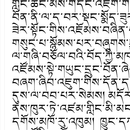
གླིང་ཚང་མས་གདེང་འཇོག་གན
བོན་ནི་ལ་ད་བར་སྡང་སྨོད་ཟ
ཟེར་སྟོང་གིས་འཇོམས་བཞིན་
གསུང་པ་སྙོམས་པར་བཞུགས་ར
ལ་གཞི་བཅོལ་བའི་བོད་ཀྱི་
འཛོམས་སྟེ་གཡུང་དྲུང་བོན་ཞེས
བཞག་ཞིབ་འཇུག་གིས་དོན་དང
དུས་ལ་བབ་པར་སེམས། མདོར་
ནས་ཁུར་ཏེ་འཛམ་གླིང་མི་མང་
དགོས་མཁོ་རུ་འཁུམ། ཁྱུང་ད