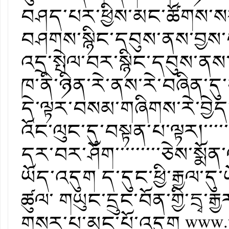
བཤད་པར་ཕྱིས་མང་ཚོགས་སར
བཤགས་སྙིང་དབུས་ནས་བྱས་
འདྲ་སྤེལ་བར་སྙིང་དབུས་ནས་
ཁ་ནི་ཉིན་རེ་ནས་རེ་བཞིན་
དེ་ལྟར་བསམ་གཞིགས་རེ་བྱེད་
འོང་ལུང་དུ་བསྟན་པ་ལྟར།་་
དར་བར་ཤོག་་་་་་་་་ཅེས་སྨ
ཡོད་འདུག ད་དུང་ཕྱི་རྒྱལ་དུ
ཚུལ་ གཡུང་དྲུང་བོན་གྱི་དྲ
གསར་པ་མང་པོ་འདུག www.th