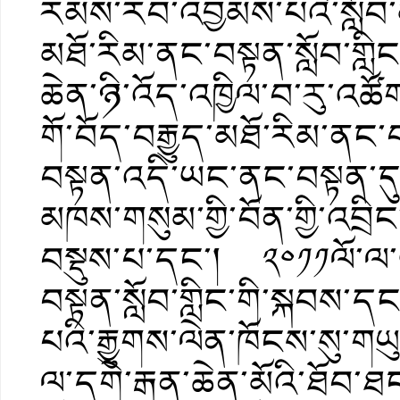
རམས་རབ་འབྱམས་པའི་སློབ་མ་
མཐོ་རིམ་ནང་བསྟན་སློབ་གླི
ཆེན་ཉི་འོད་འཁྱིལ་བ་རུ་འཚ
གོ་བོད་བརྒྱུད་མཐོ་རིམ་ནང་བ
བསྟན་འདི་ཡང་ནང་བསྟན་དུ
མཁས་གསུམ་གྱི་བོན་གྱི་འབྲ
བསྡུས་པ་དང་། ༢༠༡༡ལོ་ལ་ཡང
བསྟན་སློབ་གླིང་གི་སྐབས་དང
པའི་རྒྱུགས་ལེན་ཁོངས་སུ་གཡུ
ལ་དགེ་རྒན་ཆེན་མོའི་ཐོབ་ཐ