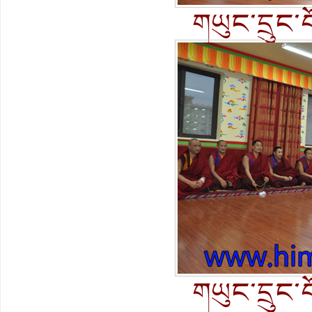
གཡུང་དྲུང་བ
གཡུང་དྲུང་བ