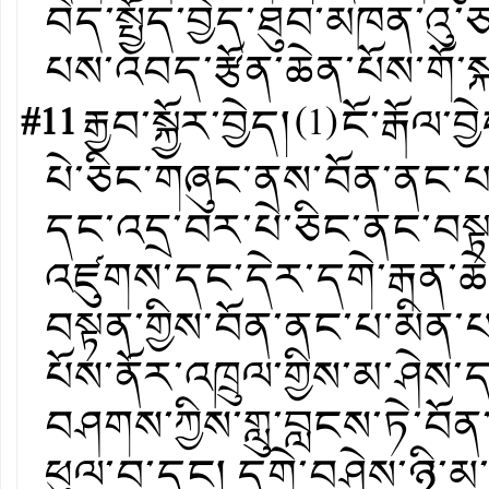
བེད་སྤྱོད་བྱེད་ཐུབ་མཁན་འ
པས་འབད་རྩོན་ཆེན་པོས་གོ་
#11
རྒྱབ་སྐྱོར་བྱེད།
(
1
)
ངོ་རྒོལ་བྱ
པེ་ཅིང་གཞུང་ནས་བོན་ནང་པ
དང་འདྲ་བར་པེ་ཅིང་ནང་བསྟན་
འཛུགས་དང་དེར་དགེ་རྒན་ཆེན
བསྟན་གྱིས་བོན་ནང་པ་མིན་པའི
པོས་ནོར་འཁྲུལ་གྱིས་མ་ཤེས་
བཤགས་ཀྱིས་གླུ་བླངས་ཏེ་བ
ཕུལ་བ་དང། དགེ་བཤེས་ཉི་མ