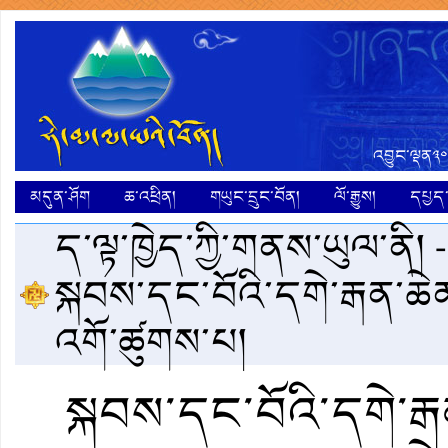
འབྱུང་ལྡན༣༠
མདུན་ཤོག
ཆ་འཕྲིན།
གཡུང་དྲུང་བོན།
ལོ་རྒྱུས།
དཔྱད་ག
ད་ལྟ་ཁྱེད་ཀྱི་གནས་ཡུལ་ནི། 
སྐབས་དང་བོའི་དགེ་རྒན་ཆེན་
འགོ་ཚུགས་པ།
སྐབས་དང་བོའི་དགེ་རྒན