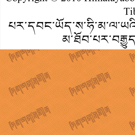
Ti
པར་དབང་ཡོད་ས་ཧི་མ་ལ་ཡའི་
མ་ཐོབ་པར་བརྒྱུ