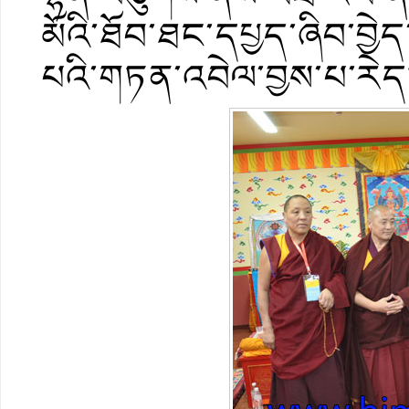
མོའི་ཐོབ་ཐང་དཔྱད་ཞིབ་བྱེ
པའི་གཏན་འབེལ་བྱས་པ་རེད