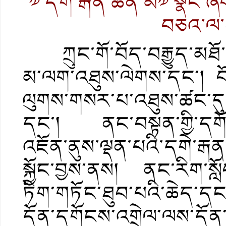
༧ དགེ་རྒན་ཆེན་མོ༧ སྣང་ཞ
བཅའ་ལ་
ཀྲུང་གོ་བོད་བརྒྱུད་མཐོ་རི
མ་ལག་འཐུས་ལེགས་དང་། བ
ལུགས་གསར་པ་འཐུས་ཚང་དུ་
དང་། ནང་བསྟན་གྱི་དགོངས་
འཇོན་ནུས་ལྡན་པའི་དགེ་རྒན
སྐྱོང་བྱས་ནས། ནང་རིག་སློབ
ཏིག་གཏོང་ཐུབ་པའི་ཆེད་དང
དོན་དགོངས་འགྲེལ་ལས་དོན་སྒ