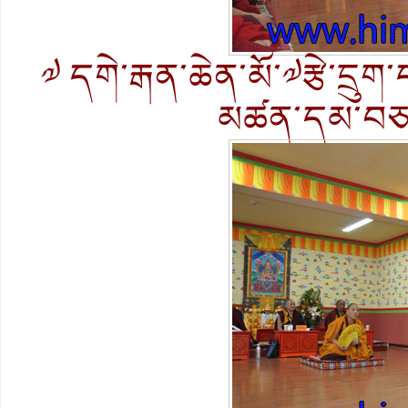
༧ དགེ་རྒན་ཆེན་མོ་༧རྩེ་དྲུག
མཚན་དམ་བཅའ