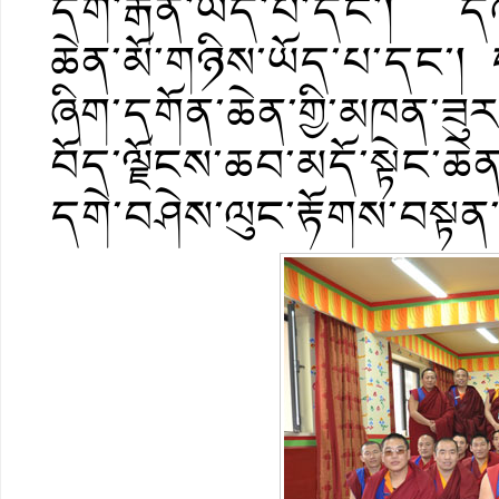
དགེ་རྒན་ཡོད་པ་དང་། དེའི་
ཆེན་མོ་གཉིས་ཡོད་པ་དང་། ད
ཞིག་དགོན་ཆེན་གྱི་མཁན་ཟུར
བོད་ལྗོངས་ཆབ་མདོ་སྟེང་ཆེན་
དགེ་བཤེས་ལུང་རྟོགས་བསྟན