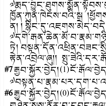
༧རྨད་བྱུང་ཐུགས་སྨོན་སྟོབས་
ཁྱོན་ཀུན་ཁེངས་བའི་སྒྲ །ཕ
ན། ། སྙིང་དུ་འཇགས་མེད་བདེ
༧དགེ་རྒན་ཆེན་མོ་བ་རྣམ་གཉི
ཏེ། བསྟན་དོན་འཕྲིན་བཟང་སྲ
རྟེན་འབྲེལ་ཞུ།། སྤུ་ཟེའི་དར་
#7
རྒྱབ་སྐྱོར་བྱེད།
(
1
)
ངོ་རྒོལ་བྱེ
༧བསྟན་པ་རྣམ་པར་དག་པ་འ
#6
རྒྱབ་སྐྱོར་བྱེད།
(
0
)
ངོ་རྒོལ་བྱེ
གཤེན་སྲས་ནོར་བུ་དབང་རྒྱལ་ར