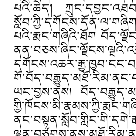
པའི་ཆེད། ཀྲུང་དབྱང་འཐབ་ཕ
སློབ་ཀྱི་དགོངས་དོན་ལ་གཞ
པའི་རྨང་གཞིའི་ཐོག བོད་ལྗོང
ནན་བཅས་ཞིང་ལྗོངས་ལྔའི་འབ
དགོངས་འཆར་རྒྱ་ཁྱབ་ངང་བསྡ
གོ་བོད་བརྒྱུད་མཐོ་རིམ་ནང་
ཡང་བྱས་ནས། བོད་བརྒྱུད་མ
གྱི་ཁོངས་མི་རྣམས་ཀྱི་རྨང་གཞ
ནང་བསྟན་སློབ་གླིང་གི་དགེ་
ལྷན་བཙུགས་ནས་མཐོ་རིམ་ནང་