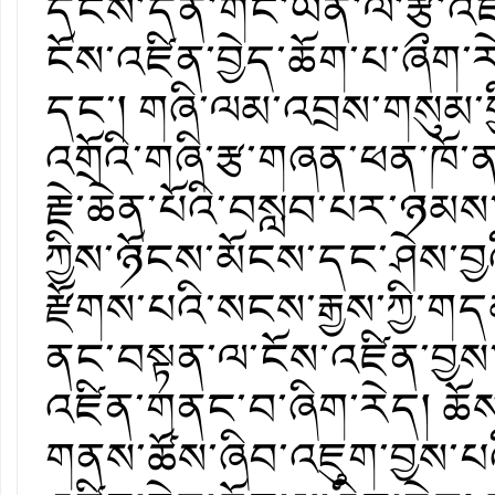
དངོས་དོན་གང་ཡིན་ལ་རྩ་འཛིན་
ངོས་འཛིན་བྱེད་ཆོག་པ་ཞྀག་
དང་། གཞི་ལམ་འབྲས་གསུམ་གྱ
འགྲོའི་གཞི་རྩ་གཞན་ཕན་ཁོ་ན
རྗེ་ཆེན་པོའི་བསླབ་པར་ཉམས
ཀྱིས་ཉོངས་མོངས་དང་ཤེས་བྱའ
རྫོགས་པའི་སངས་རྒྱས་ཀྱི་ག
ནང་བསྟན་ལ་ངོས་འཛིན་བྱས་
འཛིན་གནང་བ་ཞིག་རེད། ཆོས
གནས་ཚོས་ཞིབ་འཇུག་བྱས་པའི