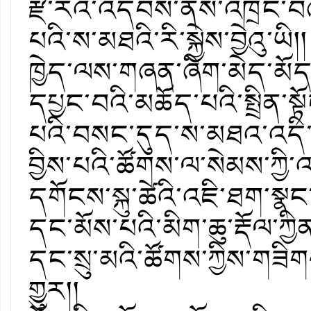
རྫ་རིའི་འདབས་ནས་འཁྲེང་བཞིན
པའི་ས་མཐའི་རི་སྐྱེས་བྱེའུ་ཡི
ཁྱེད་ལས་གཞན་ཞིག་མེད་མོད་
དཔྱང་བའི་མཆོད་པའི་སྤྲིན་ས
པའི་བསང་དུད་ས་མཐའ་འདི་ན
བྱིས་པའི་ཚོགས་ལ་སེམས་ཀྱི་
དགོངས་སྐུ་ཚེའི་འཇི་ཐག་ས
དང་མོས་པའི་མིག་ཆུ་རྡོལ་ཀྱིན
དང་སྲུ་མའི་ཚོགས་ཀྱིས་གཟ
གྱུར།། ཅེས་པ་འད