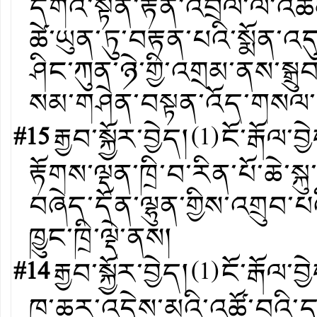
དགའ་སྟོན་རྟེན་འབྲེལ་ལ་འཚ
ཚེ་ཡུན་ཏུ་བརྟན་པའི་སྨོ
ཤིང་ཀུན་ཉེ་གྱི་འགྲམ་ནས་སྒྲ
སམ་གཤེན་བསྟན་འོད་གསལ་ན
#15
རྒྱབ་སྐྱོར་བྱེད།
(
1
)
ངོ་རྒོལ་བྱ
རྟོགས་ལྡན་ཁྲི་བ་རིན་པོ་ཆེ་ས
བཞེད་དོན་ལྷུན་གྱིས་འགྲུབ་པའ
ཁྱུང་ཁྲི་ལྡེ་ནས།
#14
རྒྱབ་སྐྱོར་བྱེད།
(
1
)
ངོ་རྒོལ་བྱ
ཁ་ཆར་འདྲེས་མའི་འཚོ་བའི་དབ