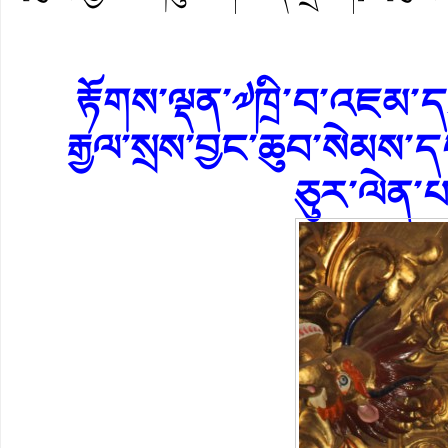
རྟོགས་ལྡན་༧ཁྲི་བ་འཇམ་དབ
རྒྱལ་སྲས་བྱང་ཆུབ་སེམས་ད
ཅུར་ལེན་པའ