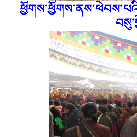
ཕྱོགས་ཕྱོགས་ནས་ཕེབས་པའི་
བསུ་