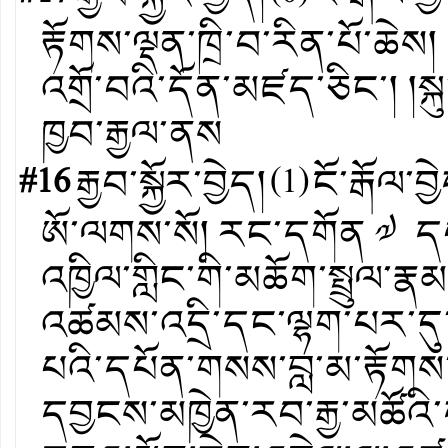
རྟོགས་ལྡན་ཁྲི་བ་རིན་པོ་ཆེས།
འགྲོ་བའི་དོན་མཛད་ཅིང་། །ས
ཁྱབ་རྒྱལ་ནས
#16
རྒྱབ་སྐྱོར་བྱེད།
(
1
)
ངོ་རྒོལ་བྱ
ཨོ་ལགས་སོ། རང་དགོན ༧ དཔ
འཁྱིལ་གླིང་གི་མཆོག་སྤྲུལ་རྣ
འཚམས་འདྲི་དང་ལྷག་པར་ད
པའི་དཔོན་གསས་བླ་མ་རྟོགས་
དབྱངས་མཁྱེན་རབ་རྒྱ་མཚོའི