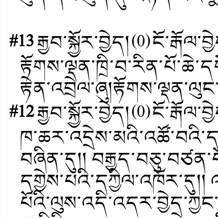
༡/༡/༢
#13
རྒྱབ་སྐྱོར་བྱེད།
(
0
)
ངོ་རྒོལ་བྱ
རྟོགས་ལྡན་ཁྲི་བ་རིན་པོ་ཆེ
རྟེན་འབྲེལ་ཞུ།རྟོགས་ལྡན་ལ
#12
རྒྱབ་སྐྱོར་བྱེད།
(
0
)
ངོ་རྒོལ་བྱ
ཁ་ཆར་འདྲེས་མའི་འཚོ་བའི་དབ
བཞིན་དུ།། བརྒྱད་བཅུ་བཙན་པ
དགྱེས་པའི་དཀྱིལ་འཁོར་དུ།། འ
པོའི་ལུས་འདི་འདར་བྱེད་ཀྱ