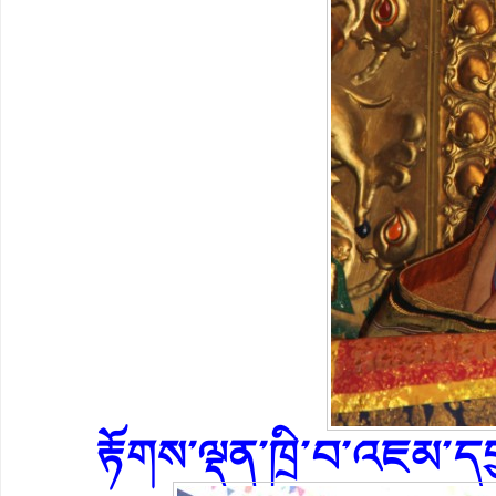
རྟོགས་ལྡན་ཁྲི་བ་འཇམ་དབ