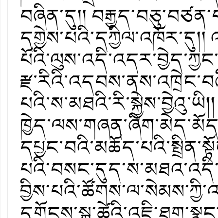
བཞིན་དུ།། བརྒྱད་བཅུ་བཙན་
དགྱེས་པའི་དཀྱིལ་འཁོར་དུ།། འ
པོའི་ལུས་འདི་འདར་བྱེད་ཀྱ
རྫ་རིའི་འདབས་ནས་འཁྲེང་བཞིན
པའི་ས་མཐའི་རི་སྐྱེས་བྱེའུ་ཡི
ཁྱེད་ལས་གཞན་ཞིག་མེད་མོད་
དཔྱང་བའི་མཆོད་པའི་སྤྲིན་ས
པའི་བསང་དུད་ས་མཐའ་འདི་ན
བྱིས་པའི་ཚོགས་ལ་སེམས་ཀྱི་
དགོངས་སྐུ་ཚེའི་འཇི་ཐག་ས