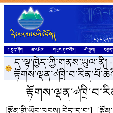
འབྱུང་ལྡན༣༠
མདུན་ཤོག
ཆ་འཕྲིན།
གཡུང་དྲུང་བོན།
ལོ་རྒྱུས།
དཔྱད་ག
ད་ལྟ་ཁྱེད་ཀྱི་གནས་ཡུལ་ནི། 
རྟོགས་ལྡན་༧ཁྲི་བ་རིན་པོ་ཆེའི
རྟོགས་ལྡན་༧ཁྲི་བ་རིན
[རྩོམ་གྱི་ཡོང་ཁུངས། ངེད་དྲ་བ།]
[རྩོམ