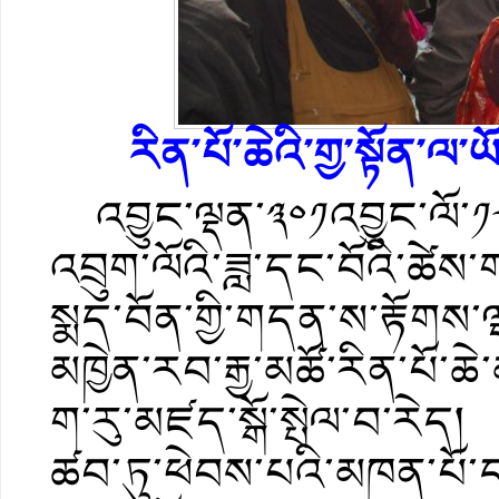
རིན་པོ་ཆེའི་གྱ་སྟོན་
འབྱུང་ལྡན་༣༠༡འབྱུང་ལོ་༡༨
འབྲུག་ལོའི་ཟླ་དང་བོའི་ཚེས
སྨད་བོན་གྱི་གདན་ས་རྟོགས
མཁྱེན་རབ་རྒྱ་མཚོ་རིན་པོ་ཆེ་
ག་རུ་མཛད་སྒོ་སྤེལ་བ་རེད། ད
ཚབ་ཏུ་ཕེབས་པའི་མཁན་པོ་དང