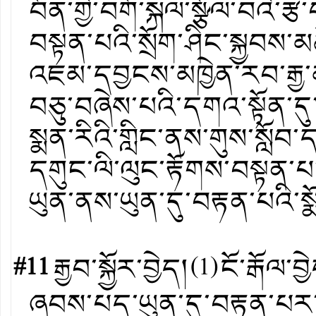
བོན་གྱི་བགོ་སྐལ་སྩོལ་བའི་
བསྟན་པའི་སྲོག་ཤིང་སྐྱབས་མཆོ
འཇམ་དབྱངས་མཁྱེན་རབ་རྒྱ་
བཅུ་བཞེས་པའི་དགའ་སྟོན་
སྨན་རིའི་གླིང་ནས་གུས་སློབ་
དགུང་ལི་ལུང་རྟོགས་བསྟན་པ་ར
ཡུན་ནས་ཡུན་དུ་བརྟན་པའི
#11
རྒྱབ་སྐྱོར་བྱེད།
(
1
)
ངོ་རྒོལ་བྱ
ཞབས་པད་ཡུན་དུ་བརྟན་པར་