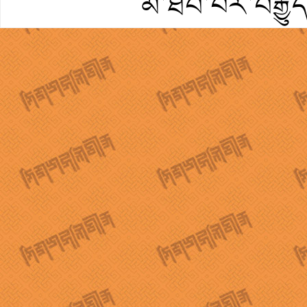
མ་ཐོབ་པར་བརྒྱུ