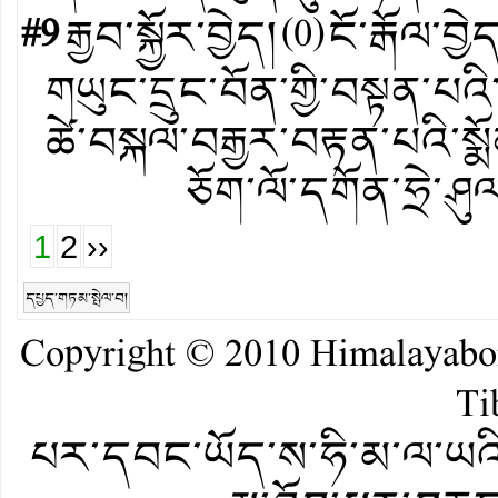
#9
རྒྱབ་སྐྱོར་བྱེད།
(
0
)
ངོ་རྒོལ་བྱེ
གཡུང་དྲུང་བོན་གྱི་བསྟན་པའི་ས
ཚེ་བསྐལ་བརྒྱར་བརྟན་པའི་སྨོ
ཅོག་ལོ་དགོན་ཧྲེ་ཤུལ་
1
2
››
དཔྱད་གཏམ་སྤེལ་བ།
Copyright © 2010
Himalayab
Ti
པར་དབང་ཡོད་ས་ཧི་མ་ལ་ཡའི་