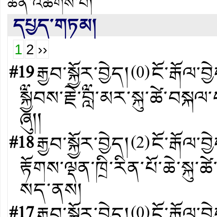
ཆེན་འཚོགས་པ།
དཔྱད་གཏམ།
1
2
››
#19
རྒྱབ་སྐྱོར་བྱེད།
(
0
)
ངོ་རྒོལ་བྱ
༸སྐྱབས་རྗེ་༸བླ་མར་སྐུ་ཚེ་བས
ཞུ།།
#18
རྒྱབ་སྐྱོར་བྱེད།
(
2
)
ངོ་རྒོལ་བྱ
རྟོགས་ལྡན་ཁྲི་རིན་པོ་ཆེ་སྐུ་ཚེ
སད་ནས།
#17
རྒྱབ་སྐྱོར་བྱེད།
(
0
)
ངོ་རྒོལ་བྱ