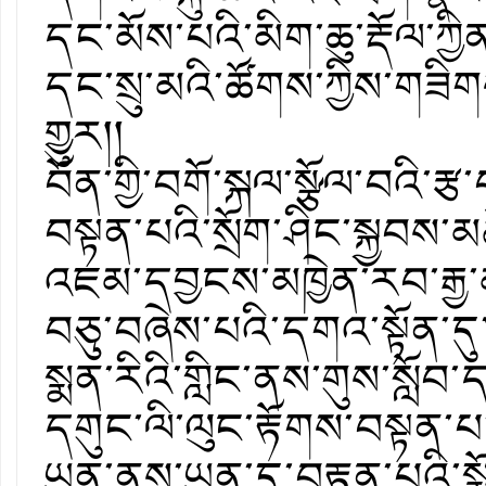
དང་མོས་པའི་མིག་ཆུ་རྡོལ་ཀྱིན
དང་སྲུ་མའི་ཚོགས་ཀྱིས་གཟ
གྱུར།། ཅེས་པ་འད
བོན་གྱི་བགོ་སྐལ་སྩོལ་བའི་
བསྟན་པའི་སྲོག་ཤིང་སྐྱབས་མཆོ
འཇམ་དབྱངས་མཁྱེན་རབ་རྒྱ་
བཅུ་བཞེས་པའི་དགའ་སྟོན་
སྨན་རིའི་གླིང་ནས་གུས་སློབ་
དགུང་ལི་ལུང་རྟོགས་བསྟན་པ་ར
ཡུན་ནས་ཡུན་དུ་བརྟན་པའི