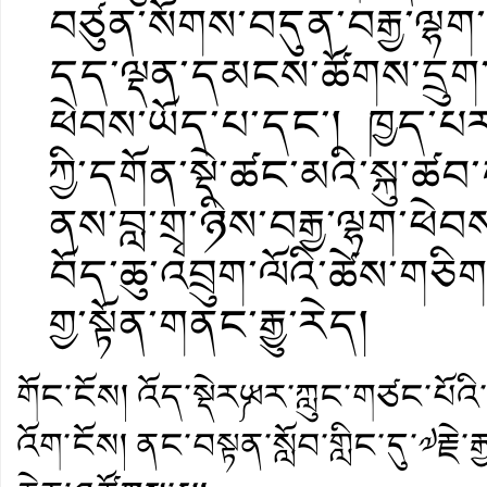
བཙུན་སོགས་བདུན་བརྒྱ་ལ
དད་ལྡན་དམངས་ཚོགས་དྲུག་སྟོང
ཕེབས་ཡོད་པ་དང་། ཁྱད་པར་ད
ཀྱི་དགོན་སྡེ་ཚང་མའི་སྐུ་ཚ
ནས་བླ་གྲྭ་ཉིས་བརྒྱ་ལྷག་ཕེབས
བོད་ཆུ་འབྲུག་ལོའི་ཚེས་གཅི
གྱ་སྟོན་གནང་རྒྱུ་རེད།
གོང་ངོས།
འོད་སྡེར༼ཡར་ཀླུང་གཙང་པོའི
འོག་ངོས།
ནང་བསྟན་སློབ་གླིང་དུ་༧རྗེ