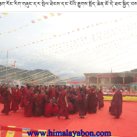
རོང་རིག་གཞུང་དར་སྤེལ་ཐེངས་དང་པོའི་རྒྱུགས་སྤྲོད་ཆེན་མོ་དེ་ཐང་སྐྱིད