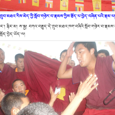
གྲུབ་མཐའ་རིས་མེད་ཀྱི་སློབ་གཉེར་བ་རྣམས་ཀྱིས་རྩོད་པ་བྱེད་བཞིན་པའི་རྣམ་པ
ང་། རྙིང་མ། ས་སྐྱ། བཀའ་བརྒྱུད་དེ་གྲུབ་མཐའ་ཁག་བཞིའི་སློབ་གཉེར་བ་རྣམས
ྤྲོད་བྱེད་ཡོད་ལ།