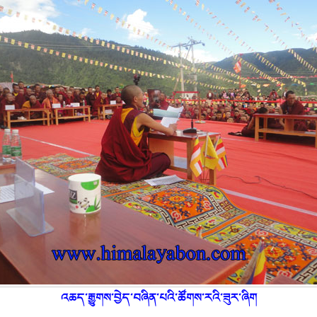
འཆད་རྒྱུགས་བྱེད་བཞིན་པའི་ཚོགས་རའི་ཟུར་ཞིག