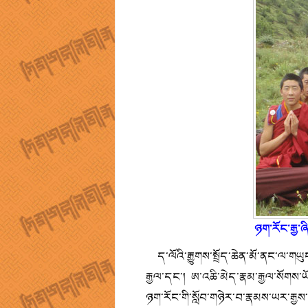
ཉག་རོང་རྒྱ་ཞ
ད་ལོའི་རྒྱུགས་སྤྲོད་ཆེན་མོ་ནང་ལ་གཡ
རྒྱལ་དང་། ཨ་འཆི་མེད་རྣམ་རྒྱལ་སོགས་ཡ
ཉག་རོང་གི་སློབ་གཉེར་བ་རྣམས་ཡར་རྒྱ