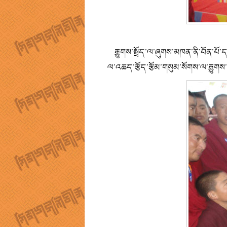
རྒྱུགས་སྤྲོད་ལ་ཞུགས་མཁན་ནི་བོན་པོ་ད
ལ་འཆད་རྩོད་རྩོམ་གསུམ་སོགས་ལ་རྒྱུགས་ས