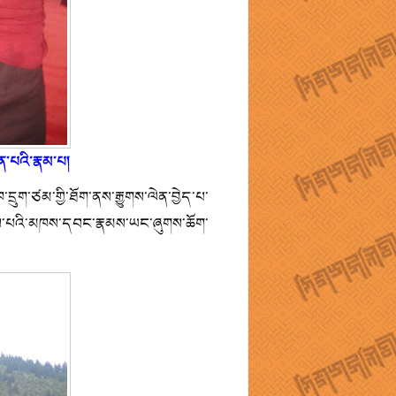
ཞིན་པའི་རྣམ་པ།
ཁ་དྲུག་ཙམ་གྱི་ཐོག་ནས་རྒྱུགས་ལེན་བྱེད་པ་
ེབས་པའི་མཁས་དབང་རྣམས་ཡང་ཞུགས་ཆོག་