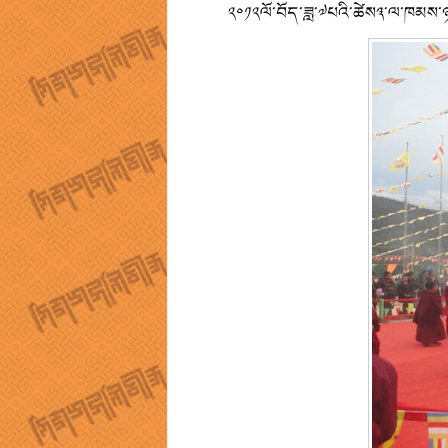
༢༠༡༢ལོ་བོད་ཟླ་༧པའི་ཚེས༣་ལ་ཁམས་ཉག་