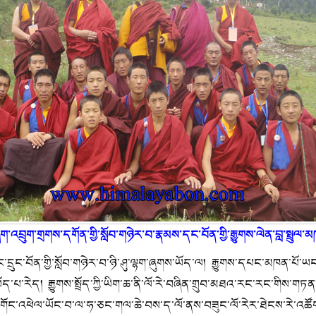
ིག་འབྲུག་གྲགས་དགོན་གྱི་སློབ་གཉེར་བ་རྣམས་དང་བོན་གྱི་རྒྱུགས་ལེན་བླ་སྤྲུལ་
ུང་དྲུང་བོན་གྱི་སློབ་གཉེར་བ་ཉི་ཤུ་ལྷག་ཞུགས་ཡོད་ལ། རྒྱུགས་དཔང་མཁན་པ
ོད་པ་རེད། རྒྱུགས་སྤྲོད་ཀྱི་ཡིག་ཆ་ནི་ལོ་རེ་བཞིན་གྲུབ་མཐའ་རང་རང་གིས་གཏ
ས་གོང་འཕེལ་ཡོང་བ་ལ་ཧ་ཅང་གལ་ཆེ་བས་ད་ལོ་ནས་བཟུང་ལོ་རེར་ཐེངས་རེ་འཚོག