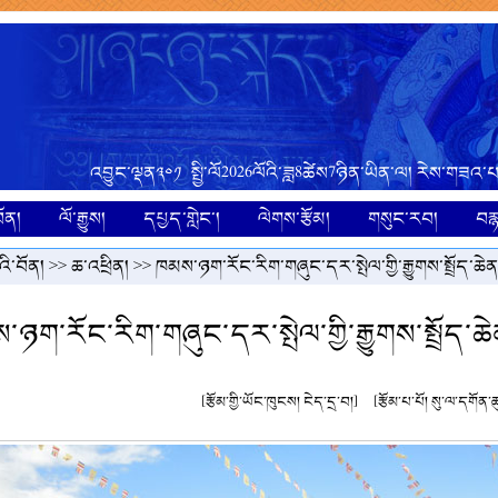
འབྱུང་ལྡན༣༠༡ སྤྱི་ལོ2026ལོའི་ཟླ8ཚེས7ཉིན་ཡིན་ལ། རེས་གཟའ
ོན།
ལོ་རྒྱུས།
དཔྱད་གླེང་།
ལེགས་རྩོམ།
གསུང་རབ།
བར
ི་བོན།
>>
ཆ་འཕྲིན།
>> ཁམས་ཉག་རོང་རིག་གཞུང་དར་སྤེལ་གྱི་རྒྱུགས་སྤྲོད་ཆེན
ཉག་རོང་རིག་གཞུང་དར་སྤེལ་གྱི་རྒྱུགས་སྤྲོད་ཆེ
[རྩོམ་གྱི་ཡོང་ཁུངས། ངེད་དྲ་བ།]
[རྩོམ་པ་པོ། སུ་ལ་དགོན་