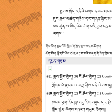
རྒྱུགས་སྤྲོད་འདིའི་འགན་དབང་ཐམས་ཐ
དྲུང་རྒྱལ་མཚན་གཉིས་དང་གཞན་རྙིང་མ་ད
ཕན་ཚུན་ལ་ཡིད་ཆེས་ཆོག་པའི་གྲུབ་འབྲས་ག
ལགས། །
གོང་ངོས།
སྨན་རིའི་གླིང་གི་སྲིད་རྒྱལ་འབུམ་ཚོགས།
འོག་ངོས།
ལྷོ་དགེ་ཤིས་ཙ་རུ་བཏབ་པའི་བདག་གི་ཟིན་བྲིས་དམ
དཔྱད་གཏམ།
1
#11
རྒྱབ་སྐྱོར་བྱེད།
(
0
)
ངོ་རྒོལ་བྱེད།
(
2
) Guest
གྲོགས་པོ་རྣམས་ལ་བཀྲ་ཤིས་བདེ་ལེགས་ཞུ།
#10
རྒྱབ་སྐྱོར་བྱེད།
(
2
)
ངོ་རྒོལ་བྱེད།
(
1
) Guest
ཁམས་ཉག་རོང་ཁུལ་དུ་རིག་གཞུང་དར་སྤེལ་གྱ
སྤྲོད་བྱེད་རོགས་གནང་། གཡུང་ཐོགས།།