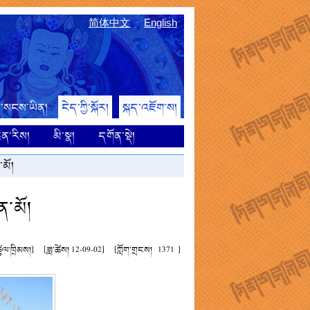
简体中文
English
་པ་སངས་ཡིན།
ངེད་ཀྱི་སྐོར།
སྐད་འཇོག་ས།
ྙན་རིས།
མི་སྣ།
དགོན་སྡེ།
་མོ།
ན་མོ།
ཚུལ་ཁྲིམས།]
[ཟླ་ཚེས། 12-09-02]
[ཀློག་གྲངས།
1371
]