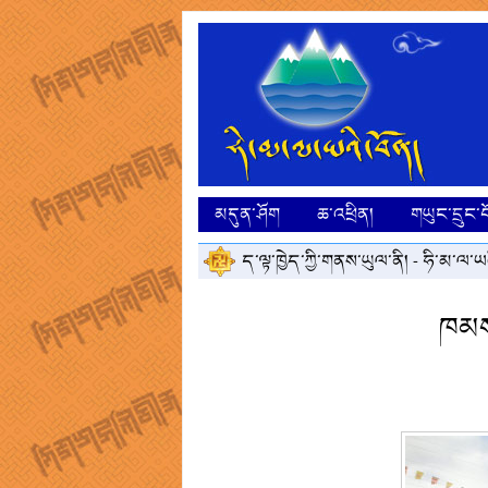
མདུན་ཤོག
ཆ་འཕྲིན།
གཡུང་དྲུང་བ
ད་ལྟ་ཁྱེད་ཀྱི་གནས་ཡུལ་ནི། -
ཧི་མ་ལ་ཡའ
ཁམས་