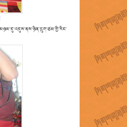
།
་མཉམ་དུ་འདུས་ནས་ཉིན་དྲུག་ཙམ་གྱི་རིང་