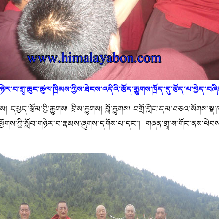
གཉེར་བ་གྲྭ་ཆུང་ཚུལ་ཁྲིམས་ཀྱིས་ཐེངས་འདིའི་རྩོད་རྒྱུགས་ཁྲོད་དུ་རྩོད་པ་བྱེད་བ
དཔྱད་རྩོམ་གྱི་རྒྱུགས། བྲིས་རྒྱུགས། བློ་རྒྱུགས། བགྲོ་གླེང་དམ་བཅའ་སོགས་སྣ་
ཕྱོགས་ཀྱི་སློབ་གཉེར་བ་རྣམས་ཞུགས་དགོས་པ་དང་། གཞན་གྲྭ་ས་གོང་ནས་ཕ