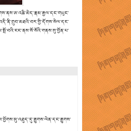
གས་ནས་ཨ་འཆི་མེད་རྣམ་རྒྱལ་དང་གཡུང་
དི་ནི་གྲུབ་མཐའི་བར་གྱི་དོགས་སེལ་དང་
སྤྲོ་བའི་ངང་ནས་སོ་སོའི་གནས་སུ་བྱོན་པ་
ཕྱོགས་མུ་འཐུད་དུ་རྒྱུགས་ལེན་དང་རྒྱུགས་