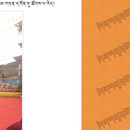
་བསམ་གཏན་དགོན་དུ་ཚོགས་པ་རེད།