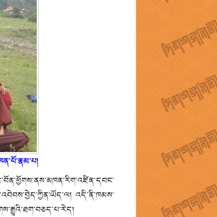
མཁན་པོ་རྣམ་པ།
ོ་ཡང་བོན་ཕྱོགས་ནས་མཁན་རིག་འཛིན་དབང་
ན་འབེབས་བྱེད་ཀྱིན་ཡོད་ལ། འདི་ནི་ཁམས་
ས་རྒྱུའི་ཐག་བཅད་པ་རེད།