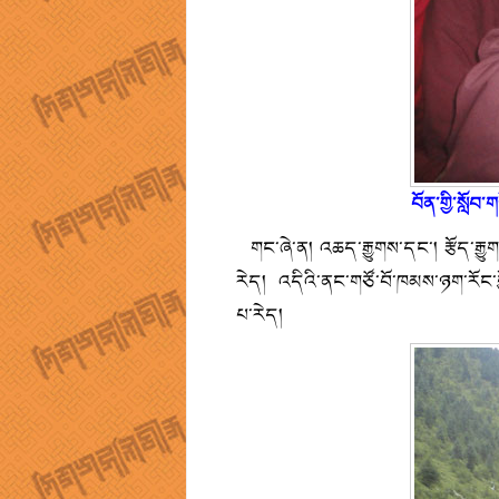
བོན་གྱི་སློབ་
གང་ཞེ་ན། འཆད་རྒྱུགས་དང་། རྩོད་རྒྱུགས། 
རེད། འདིའི་ནང་གཙོ་བོ་ཁམས་ཉག་རོང་
པ་རེད།