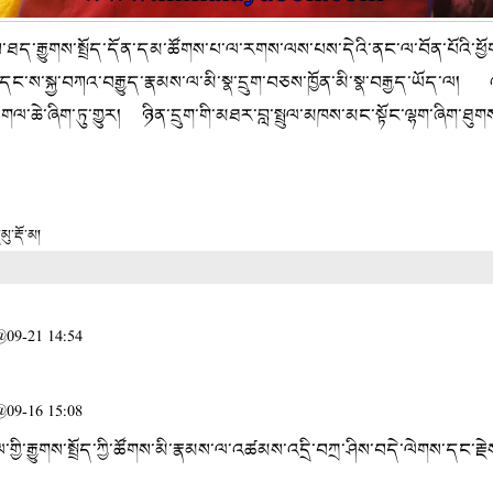
ད་རྒྱུགས་སྤྲོད་དོན་དམ་ཚོགས་པ་ལ་རགས་ལས་པས་དེའི་ནང་ལ་བོན་པོའི་ཕྱོ
ང་ས་སྐྱ་བཀའ་བརྒྱུད་རྣམས་ལ་མི་སྣ་དྲུག་བཅས་ཁྱོན་མི་སྣ་བརྒྱད་ཡོད་ལ། འ
ལ་ཆེ་ཞིག་ཏུ་གྱུར། ཉིན་དྲུག་གི་མཐར་བླ་སྤྲུལ་མཁས་མང་སྟོང་ལྷག་ཞིག་ཐུགས་
ུ་རྡོ་མ།
@09-21 14:54
@09-16 15:08
ི་རྒྱུགས་སྤྲོད་ཀྱི་ཚོགས་མི་རྣམས་ལ་འཚམས་འདྲི་བཀྲ་ཤིས་བདེ་ལེགས་དང་རྗེས་