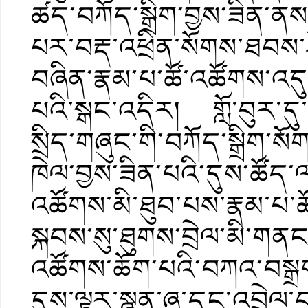
ཚད་བཀོད་སྒྲིག་བྱས་ཟིན་ན
པར་བརྡ་འཕྲིན་སོགས་ཐབས་ཤ
བཞིན་རྣམ་པ་ཚོ་འཚོགས་འདུར
པའི་སྒང་འདིར། གློ་བུར་ད
སྲིད་གཞུང་གི་བཀོད་སྒྲིག་
ཁེལ་བྱས་ཟིན་པའི་དུས་ཚོད་ལ་འ
འཚོགས་མི་ཐུབ་པས་རྣམ་པ
སྐབས་སུ་ཐུགས་བྲེལ་མི་གན
འཚོགས་ཆོག་པའི་བཀའ་བསྒྲ
དུས་ལྟར་སྙན་ཞུ་དང་འབྲེལ་