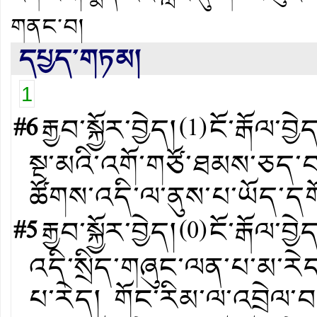
གནང་བ།
དཔྱད་གཏམ།
1
#6
རྒྱབ་སྐྱོར་བྱེད།
(
1
)
ངོ་རྒོལ་བྱེ
སྔ་མའི་འགོ་གཙོ་ཐམས་ཅད་བར
ཚོགས་འདི་ལ་ནུས་པ་ཡོད་དག
#5
རྒྱབ་སྐྱོར་བྱེད།
(
0
)
ངོ་རྒོལ་བྱེ
འདི་སྲིད་གཞུང་ལན་པ་མ་རེ
པ་རེད། གོང་རིམ་ལ་འབྲེལ་