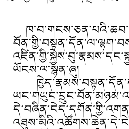
ཁ་བ་གངས་ཅན་པའི་ཆབ་དཔལ
བོན་གྱི་བསྟན་དོན་ལ་ལྷག་
འཛིན་གྱི་སྐྱེས་བུ་རྣམས་དང་ས
ཡོངས་ལ་སྙན་ཞུ།
ཁྱེད་རྣམས་བསྟན་དོན་དང་
ཡང་གཡུང་དྲུང་བོན་མཉམ་འབྲ
དེ་བཞིན་ངེད་དགོན་གྱི་འགན
འཐུས་མིའི་འཚོགས་ཆེན་དེ་