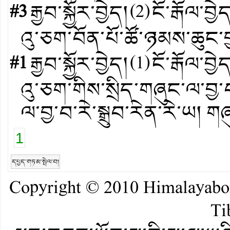
#3
རྒྱབ་སྐྱོར་བྱེད།
(
2
)
ངོ་རྒོལ་བྱེ
འུ་ཅག་བོན་པོ་ཚོ་ཉམས་ཆུང་
#1
རྒྱབ་སྐྱོར་བྱེད།
(
1
)
ངོ་རྒོལ་བྱེ
འུ་ཅག་གིས་སྲིད་གཞུང་ལ་བྱ་
ལ་བྱ་བ་རེ་སྒྲུབ་རེན་རེ་ཡ།
1
དཔྱད་གཏམ་སྤེལ་བ།
Copyright © 2010
Himalayab
Ti