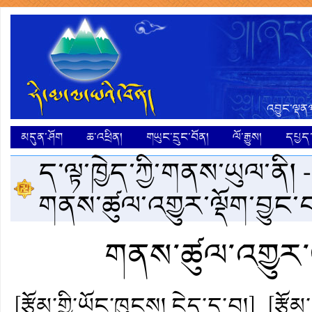
འབྱུང་ལྡན༣
མདུན་ཤོག
ཆ་འཕྲིན།
གཡུང་དྲུང་བོན།
ལོ་རྒྱུས།
དཔྱད་ག
ད་ལྟ་ཁྱེད་ཀྱི་གནས་ཡུལ་ནི། 
གནས་ཚུལ་འགྱུར་ལྡོག་བྱུང་བ
གནས་ཚུལ་འགྱུར་ལ
[རྩོམ་གྱི་ཡོང་ཁུངས། ངེད་དྲ་བ།]
[རྩོམ