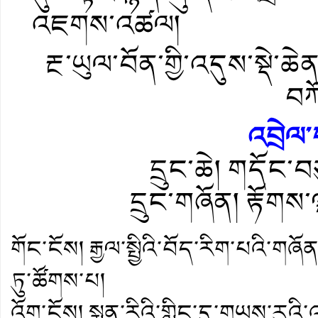
འཇགས་འཚལ།
རྔ་ཡུལ་བོན་གྱི་འདུས་སྡེ་ཆ
བཀ
འབྲེལ་
དྲུང་ཆེ། གདོང་བ
དྲུང་གཞོན། རྟོགས
གོང་ངོས།
རྒྱལ་སྤྱིའི་བོད་རིག་པའི་ག
ཏུ་ཚོགས་པ།
འོག་ངོས།
སྨན་རིའི་གླིང་དུ་གཡས་རུའི