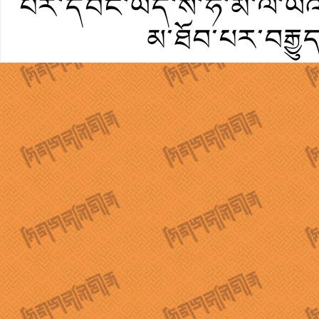
པར་དབང་ཡོད་ས་ཧི་མ་ལ་ཡའི་
མ་ཐོབ་པར་བརྒྱུ