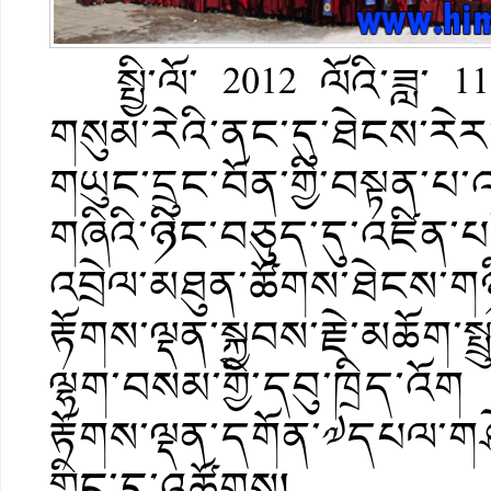
སྤྱི་ལོ་ 2012 ལོའི་ཟླ་ 1
གསུམ་རེའི་ནང་དུ་ཐེངས་རེར
གཡུང་དྲུང་བོན་གྱི་བསྟན་པ་འཛ
གཞིའི་ཉིང་བཅུད་དུ་འཛིན་པའ
འབྲེལ་མཐུན་ཚོགས་ཐེངས་གཉ
རྟོགས་ལྡན་སྐྱབས་རྗེ་མཆོག་ས
ལྷག་བསམ་གྱི་དབུ་ཁྲིད་འོག 
རྟོགས་ལྡན་དགོན་༧དཔལ་གཤེན
གླིང་དུ་འཚོགས།