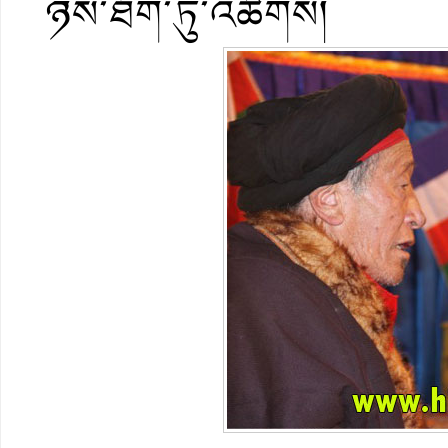
ཉིས་ཐོག་ཏུ་འཚོགས།