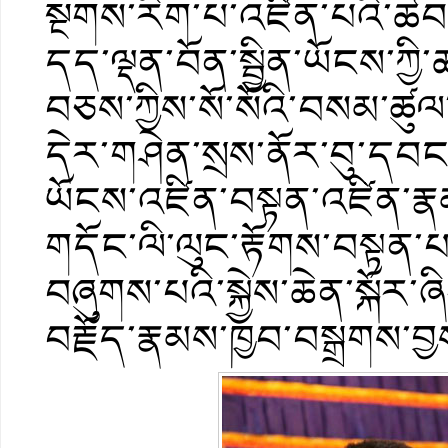
སྔགས་རིག་པ་འཛིན་པའི་ཚབ་
དད་ལྡན་བོན་སྦྱིན་ཡོངས་ཀྱི
བཅས་ཀྱིས་སོ་སོའི་བསམ་ཚུ
དེར་གཤེན་སྲས་ནོར་བུ་དབང་རྒ
ཡོངས་འཛིན་བསྟན་འཛིན་རྣ
གདོང་ལི་ལུང་རྟོགས་བསྟན་པ་
བཞུགས་པའི་སྐྱེས་ཆེན་སྐོར
བརྗོད་རྣམས་ཁྱབ་བསྒྲགས་བྱ