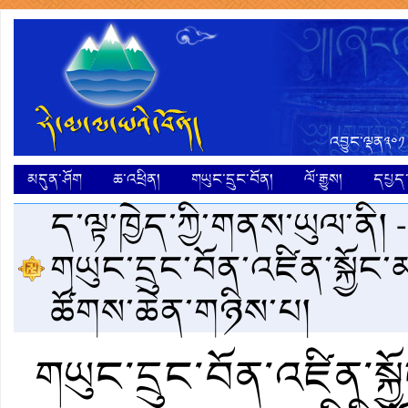
འབྱུང་ལྡན༣༠༡
མདུན་ཤོག
ཆ་འཕྲིན།
གཡུང་དྲུང་བོན།
ལོ་རྒྱུས།
དཔྱད་ག
ད་ལྟ་ཁྱེད་ཀྱི་གནས་ཡུལ་ནི། 
གཡུང་དྲུང་བོན་འཛིན་སྐྱོང
ཚོགས་ཆེན་གཉིས་པ།
གཡུང་དྲུང་བོན་འཛིན་སྐ