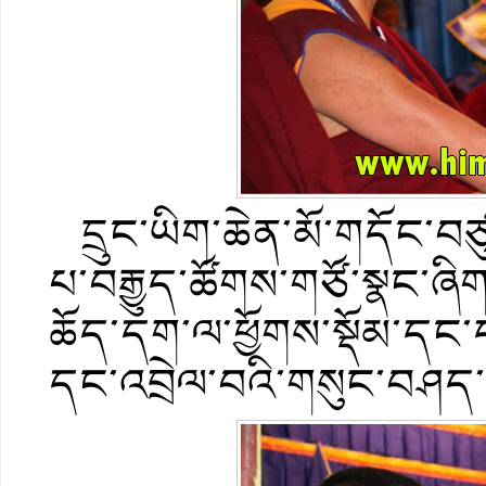
དྲུང་ཡིག་ཆེན་མོ་གདོང་བཙུ
པ་བརྒྱུད་ཚོགས་གཙོ་སྣང་ཞིག
ཆོད་དག་ལ་ཕྱོགས་སྡོམ་དང་ད་
དང་འབྲེལ་བའི་གསུང་བཤད