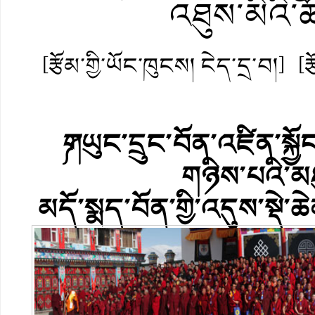
འཐུས་མིའི་
[རྩོམ་གྱི་ཡོང་ཁུངས། ངེད་དྲ་བ།]
[
༼གཡུང་དྲུང་བོན་འཛིན་སྐ
གཉིས་པའི་མཐ
མདོ་སྨད་བོན་གྱི་འདུས་སྡེ་