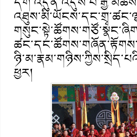
དགེ་འདུན་འདུས་པ་རྒྱ་མཚོས
འཐུས་མི་ཡོངས་དང་གྲྭ་ཚང་ལ
གསུང་སྟེ་ཚོགས་གཙོ་སྣང་ཞིག
ཚང་དང་ཚོགས་གཞོན་རྟོགས་
ཉི་མ་རྣམ་གཉིས་ཀྱིས་སྲིད་པའ
ཕྱར།