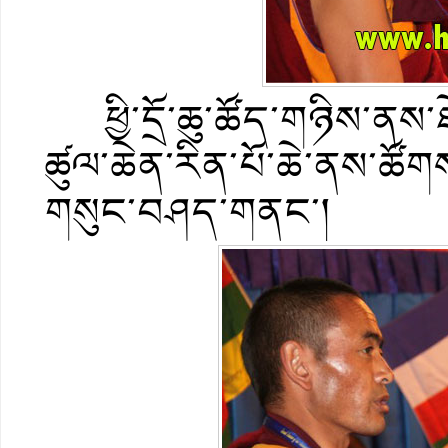
ཕྱི་དྲོ་ཆུ་ཚོད་གཉིས་ནས་ཐ
ཚུལ་ཆེན་རིན་པོ་ཆེ་ནས་ཚོག
གསུང་བཤད་གནང་།