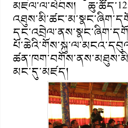
མཇལ་ལ་ཕེབས། ཆུ་ཚོད་12:0
འཐུས་མི་ཚང་མ་སྣང་ཞིག་དག
དང་འབྲེལ་ནས་སྣང་ཞིག་དགོན
པོ་ཆེའི་གོས་སྐུ་ལ་མངའ་དབ
ཚན་ཁག་བགོས་ནས་མཐུས་མི་ས
མང་དུ་མཛད།