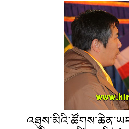
འཐུས་མིའི་ཚོགས་ཆེན་ཡ