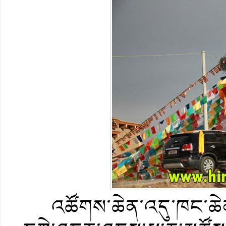
འཚོགས་ཆེན་འདུ་ཁང་ཆེན་