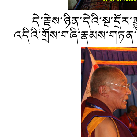
དེ་རྗེས་ཉིན་དེའི་སྔ་དྲོར
འདིའི་གྲོས་གཞི་རྣམས་གཏན་