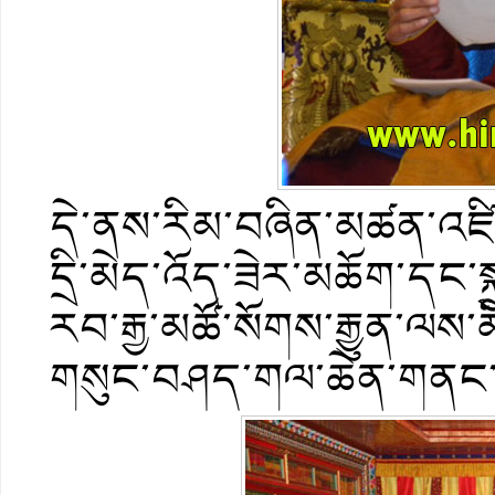
དེ་ནས་རིམ་བཞིན་མཚན་འཛ
དྲི་མེད་འོད་ཟེར་མཆོག་དང་ས
རབ་རྒྱ་མཚོ་སོགས་རྒྱུན་ལས་མ
གསུང་བཤད་གལ་ཆེན་གནང་