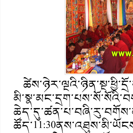
ཚེས་ཉེར་ལྔའི་ཉིན་སྔ་ཕྱི་
མི་སྣ་མང་དྲག་པས་སོ་སོའི་བ
ཆེད་དུ་ཚན་པ་བཞི་རུ་བགོས
ཚོད་11:30ནས་འཐུས་མི་ཡོང