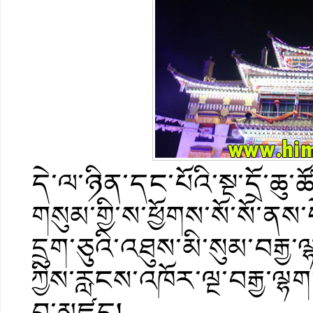
དེ་ལ་ཉིན་དང་པོའི་སྔ་དྲོ་ཆ
གསུམ་གྱི་ས་ཕྱོགས་སོ་སོ་ནས་
དྲུག་ཅུའི་འཐུས་མི་སུམ་བར
ཀྱིས་རླངས་འཁོར་ལྔ་བརྒྱ་ལྷག་
བ་མཛད།