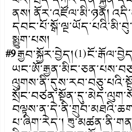
ནས། ནོར་འཛོལ་མི་ཉན། འད
དབང་པོ་སྒོ་ལྔ་ཡོད་པའི་མི་བ
སྨྱུག་པས།
#9
རྒྱབ་སྐྱོར་བྱེད།
(
1
)
ངོ་རྒོལ་བྱེ
ཡང་ཨོ་རྒྱན་མིང་ཅན་པས་བཙན
ལུགས་ནི་དུས་རབ་བཅུ་པའི་སྔོ
སྲོང་བཙན་སྔོན་དུ་མེད་ལུ
བལྟས་ན་དེ་ནི་གྲུབ་མཐའི་
པ་ཞིག་རེད་། རྒྭུ་མཚན་ནི་ག