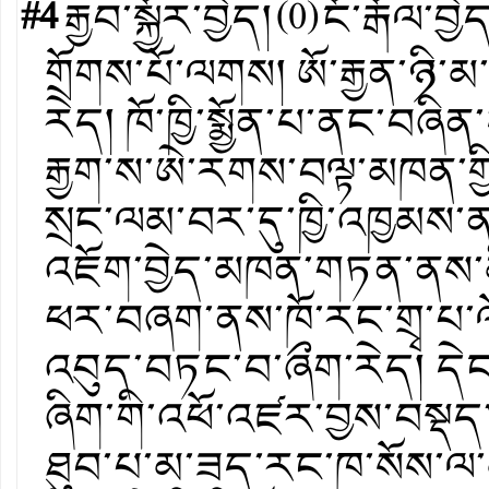
#4
རྒྱབ་སྐྱོར་བྱེད།
(
0
)
ངོ་རྒོལ་བྱེ
གྲོགས་པོ་ལགས། ཨོ་རྒྱན་ཉི་མ་
རེད། ཁོ་ཁྱི་སྨྱོན་པ་ནང་བཞ
རྒྱག་ས་ཨེ་རགས་བལྟ་མཁན་གྱི་
སྲང་ལམ་བར་དུ་ཁྱི་འཁྱམས་
འཇོག་བྱེད་མཁན་གཏན་ནས་མི་
ཕར་བཞག་ནས་ཁོ་རང་གྲྭ་པ་ལོ
འབུད་བཏང་བ་ཞྀག་རེད། དེང་
ཞིག་གི་འཕོ་འཛར་བྱས་བསྡད་ཡ
ཐུབ་པ་མ་ཟད་རང་ཁ་སོས་ལ་མ་