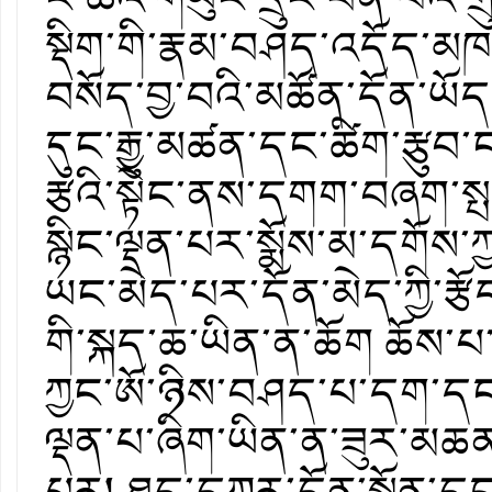
སྡིག་གི་རྣམ་བཤད་འདོད་མ
བསོད་བྱ་བའི་མཚོན་དོན་ཡོ
དུང་རྒྱུ་མཚན་དང་ཚིག་རྩུབ་ང
རྩའི་སྟེང་ནས་དགག་བཞག་སྤང
སྙིང་ལྡན་པར་སྨོས་མ་དགོས་
ཡང་མེད་པར་དོན་མེད་ཀྱི་རྩོད
གི་སྐད་ཆ་ཡིན་ན་ཆོག ཆོས་པ
ཀྱང་ཨོ་ཉིས་བཤད་པ་དག་དང་
ལྡན་པ་ཞིག་ཡིན་ན་ཟུར་མཆན་
པར། ཐད་དཀར་དོན་སྐྱོན་དང་།