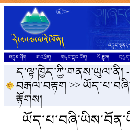
འབྱུང་ལྡན༣༠
མདུན་ཤོག
ཆ་འཕྲིན།
གཡུང་དྲུང་བོན།
ལོ་རྒྱུས།
དཔྱད་ག
ད་ལྟ་ཁྱེད་ཀྱི་གནས་ཡུལ་ནི། 
བརྒལ་བརྟག
>> ཡོད་པ་བཞི
རྟོགས།
ཡོད་པ་བཞི་ཡིས་བོན་