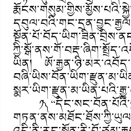
རྨོངས་གསུམ་གྱིས་མྱོས་པའི་ས
དབུལ་བའི་གང་དྲན་བྱུང་རྒྱ
སྔོན་པོ་བོད་ཡིག་ཟིན་བྲིས
ཀྱི་སྒོ་ནས་གོ་བརྡ་ཞིག་སྤྲོད
ཡིན། ཨོ་རྒྱན་ཉི་མར་འབོད
བཞི་ཡིས་བོན་ཡིག་རྫུན་མ
སྨར་ཡིག་རྫུན་མ་ཡིན་པའི་རྒ
༡༽ “དེང་སང་བོན་པོའི་ས
གཏན་ནས་མཐོང་ཐོས་ཀྱི་ཡུལ་
འདི་ནི་རང་སྐྱོན་རི་བོ་ཙམ་ར