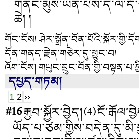
གནང་མུས་ཡིན་པས་དེ་ལ་དོ་
ཆེ། །
གོང་ངོས།
ཤེར་སྒྲོན་བོན་པོའི་སྐོར་གྱ
དོན་གནད་རྗེན་གཅེར་དུ་ཕྱུང་བ།
འོག་ངོས།
གཡུང་དྲུང་བོན་གྱི་བསྟན་པ
དཔྱད་གཏམ།
1
2
››
#16
རྒྱབ་སྐྱོར་བྱེད།
(
4
)
ངོ་རྒོལ་བྱ
ཡོད་པ་ཙམ་གྱིས་བདེན་དུ་མི་ག