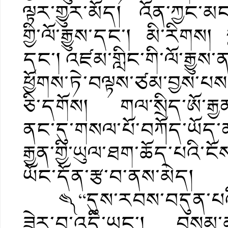
ལྟར་གྱུར་མོད། འོན་ཀྱང་མང
གྱི་ལོ་རྒྱུས་དང་། མི་རིགས། 
དང་། འཛམ་གླིང་གི་ལོ་རྒྱུས
ཕྱོགས་ཏེ་བལྟས་ཙམ་བྱས་པས་ལ
ཅི་དགོས། གལ་སྲིད་ཨོ་རྒྱན་གྱ
ནང་དུ་གསལ་པོ་བཀོད་ཡོད་ན་ལ
རྒྱན་གྱི་ཡུལ་ཐག་ཆོད་པའི་ང
ཡོང་དོན་རྩ་བ་ནས་མེད།
༤༽ “དུས་རབས་བདུན་པའི་སྔོ
ཟེར་བ་འདི་ཡང་། བསམ་མ