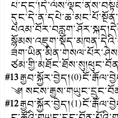
པ་དང་།དེ་ལས་ལྡང་ནས་བསྟན་
དུང་དེ་ན་དཔེ་ཆ་མང་པོ་སྔོ
པའམ་བོར་བརླག་ཤོར་སྐད།དེའ
སྙོམས་འཇུག་སྡོད་མཁན་དེའ
ཟག་ཡིན་མིན་གསལ་པོར་ཤེས་
ཙམ་གྱི་མཐོང་ཐོས་སུ།ཕུང་བོ
#13
རྒྱབ་སྐྱོར་བྱེད།
(
0
)
ངོ་རྒོལ་བྱ
༄། སངས་རྒྱས་གཡུང་དྲུང་བ
#12
རྒྱབ་སྐྱོར་བྱེད།
(
1
)
ངོ་རྒོལ་བྱ
ང་ཚོའི་གཡུང་དྲུང་བོན་པོའ