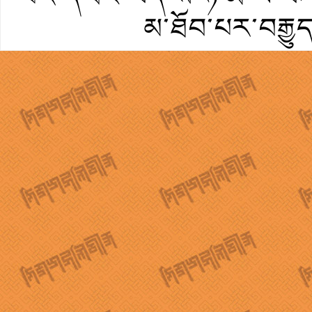
མ་ཐོབ་པར་བརྒྱུ