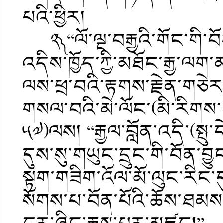
པའི་ཕྱིར།
༢༽ “ལོ་ལྔ་བརྒྱའི་གོང་གི་བོ
འདིས་ཁྱོད་ཀྱི་མཐོང་རྒྱ་ལག
ལས་ཕྲ་བའི་རྟགས་རྗེན་གཅེ
གསལ་བའི་མེ་ལོང་(མི་རིགས་
༥༧)ལས། “རྒྱལ་བློན་འདི་(སྤུ་ད
དུས་སུ་གཡུང་དྲུང་གི་བོན་བྱུ
སྟག་གཟིག་འོལ་མོ་ལུང་རིང་ད
སོགས་པ་བོན་པོའི་ཆོས་ཐམས་