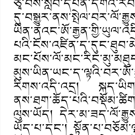
ཙྭ་བས་སློབ་དཔོན་དགའ་རབ་ར
དུ་བསྒྱུར་ནས་སྤེལ་བར་ལོ་ར
ཡིན་ནའང་ཨོ་རྒྱན་གྱི་ཡུལ་
པའི་ངོས་འཛིན་ད་དུང་ཐུབ་མ
མང་པོས་ལོ་མང་རིང་མུ་མཐུ
མུས་ཡིན་ཡང་ད་ལྟའི་བར་ཨོ་ར
རིགས་འདི་འདྲ། སྐད་ཡིག
ནས་ཐག་ཆོད་པའི་བསྡོམ་ཚིག
ལུས་ཡོད། དེར་མ་ཟད་ལོ་རྒྱ
ཡོད་པ་དང་། སྟོན་པ་བཅོམ