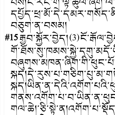
བས།ང་རང་གི་ལྟ་ཚུལ་ཞིག་ལ་
དཔྱོད་ཕྲ་མོ་དེ་དམར་གསོད་
བཅུག་ན་བསམ།
#15
རྒྱབ་སྐྱོར་བྱེད།
(
3
)
ངོ་རྒོལ་བྱ
གོ་ཐོས་སུ་ཁམས་སྐྱེ་དགུ་མད
བཞུགས་མཁན་ཞིག་གི་ཕུང་པོ
སྐད།དེ་རུས་པ་གཅིག་པུ་མ་གཏ
སྐད།ཡིན་ན་དེའི་འགོག་པའི་ཕ
གནས་འགོག་པ་བ་ཡིན་ན་ཕུང་པ
གལ་ཆེ།་ཅི་སྟེ་ན།འགོག་པ་སྡ