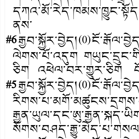
དཀའ་མོ་རེད་ཁམས་ཁྱུང་སྟོད
ནས་
#6
རྒྱབ་སྐྱོར་བྱེད།
(
0
)
ངོ་རྒོལ་བྱེ
ལེགས་པོ་འདུག གཡུང་དྲུང་གི་
ཅིག འཕེལ་བར་གྱུར་ཅིག བོ
#5
རྒྱབ་སྐྱོར་བྱེད།
(
0
)
ངོ་རྒོལ་བྱེ
རིགས་པ་མགོ་མཚུངས་དྲགས་མ
རྒྱན་ཡུལ་དང་ཨུ་རྒྱན་སྐད་ཡི
སོགས་བཤད་རྒྱུ་མེད་པ་གསལ་