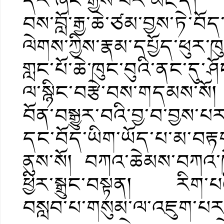
དར་ཞིང་རྒྱས་པར་མཛད།” ཅ
བས་བློ་རྒྱ་ཆེ་ཙམ་བྱས་ཏེ་བོད་
ལེགས་ཀྱིས་རྣམ་དཔྱོད་ཕུར་
གླང་པོ་ཆེ་ཁུང་བུའི་ནང་དུ་
ལ་སྙིང་བརྩེ་བས་གདམས་སོ།
བོན་བསྒྱུར་བའི་བྱ་བ་བྱས
དང་བོད་ཡིག་ཡོད་པ་མ་བརྟག
ནུས་སོ། བཀའ་ཆེམས་བཀའ་ཁོ
ཕྱིར་སྒྲུང་བསྟན། རིག་པའི་
བསླབ་པ་གསུམ་ལ་འཇུག་པར་བྱ