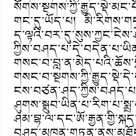
སོགས་སྔགས་ཀྱི་རྒྱུད་སྡེ་མ
གང་དུ་ཡོད་པ། མི་རིགས་གང
ད་ལྟའི་བར་དུ་སུས་ཀྱང་ངེས་
ཀྱིས་བཤད་པ་དེ་བདེན་པ་ཡིན
གསང་བ་བླ་ན་མེད་པའི་ཆོས་
གསང་བ་སྔགས་ཀྱི་རྒྱུད་སྡེ་ད
ངས་བཙན་ཤད་ཀྱིས་བཤད་པ་
ཤུགས་སྒྲུབ་ཡིན་པ་རིག་པ་ས
ཤམ་བྷ་ལ་དང་ཨོ་རྒྱན་གྱི་ས
བཤད་མཁན་གཏན་ནས་མཐོང་ཐོས