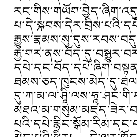
རང་གིས་གཡོག་བྱེད་ཞིག་འདུ
པ་དེ་སྐབས་དེར་བྲིས་པའི་དཔ
རྒྱུས་རྣམས་སུ་དུས་རབས་བད
རྒྱ་གར་ནས་བོད་དུ་བསྒྱུར་བ
དཔེ་དང་བོད་དཔེ་ཞིག་བསྟན་རྒ
ཐམས་ཅད་ཁུངས་མེད་དུ་ཐལ
དུ་ཀ་མ་ལ་ཤཱི་ལས་ཧཱ་ཤང་གི
མཐའ་མ་གསུམ་མཛད་ཟེར་བ་དེ་
པའི་དཔེ་རྙིང་སྒོམ་རིམ་དང