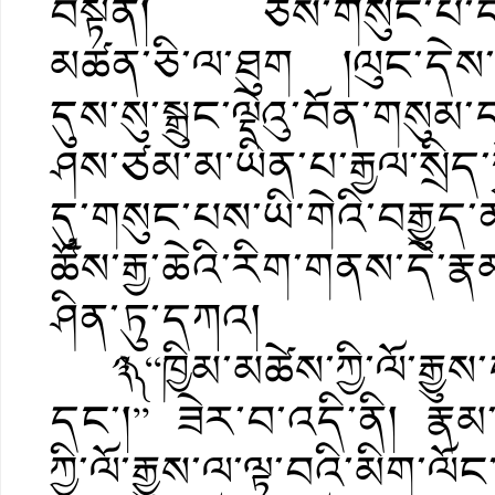
བསྟན། ཅེས་གསུང་པ་དེ་ཁྱོད
མཚན་ཅི་ལ་ཐུག །ལུང་དེས་སྲ
དུས་སུ་སྒྲུང་ལྡེའུ་བོན་ག
ཤས་ཙམ་མ་ཡིན་པ་རྒྱལ་སྲིད་སྐྱོ
དུ་གསུང་པས་ཡི་གེའི་བརྒྱུ
ཚོས་རྒྱ་ཆེའི་རིག་གནས་དེ་རྣམ
ཤིན་ཏུ་དཀའ།
༣༽ “ཁྱིམ་མཚེས་ཀྱི་ལོ་རྒྱུས
དང་།” ཟེར་བ་འདི་ནི། རྣམ
ཀྱི་ལོ་རྒྱུས་ལ་ལྟ་བའི་མིག