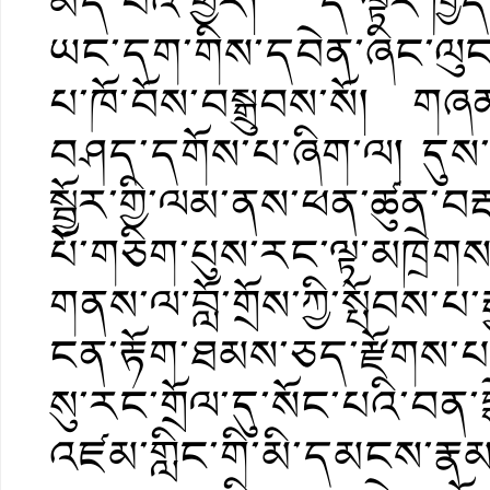
མེད་པའི་ཕྱིར། དེ་ལྟར་ཁྱ
ཡང་དག་གིས་དབེན་ཞིང་ལུང་
པ་ཁོ་བོས་བསྒྲུབས་སོ། ག
བཤད་དགོས་པ་ཞིག་ལ། དུས་ར
སྦྱོར་གྱི་ལམ་ནས་ཕན་ཚུན་བར
པོ་གཅིག་པུས་རང་ལྟ་མཁྲེག
གནས་ལ་བློ་གྲོས་ཀྱི་སྤོབས་པ་
ངན་རྟོག་ཐམས་ཅད་རྫོགས་པ་
སུ་རང་གྲོལ་དུ་སོང་པའི་བན་
འཛམ་གླིང་གི་མི་དམངས་རྣམ