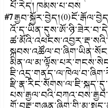
པོ་རེད། ཁམས་པ་བས
#7
རྒྱབ་སྐྱོར་བྱེད།
(
0
)
ངོ་རྒོལ་བྱེ
འོ་ད་ཡིན་དུས་ཨོ་ཉི་ཟེར་བ་
ཚ་མོའི་འཕངས་འབྱར་རྡ་སའི་རྡ
སྐབས་འཚོལ་བ་ཞིག་ཡིན་སོང་བ
མིན་ལ་མ་ལྟོས་པར་གངས་སེང་ག
ཇི་འདྲ་གནད་ལ་ཁེལ་བ་ཞིག་
རྫི་རྣ་རིང་སོགས་ལ་ཇི་སྐད་ད
པས་རྒྱལ་བའི་བཀའ་བས་རྒྱབ
གོ་བརྡ་གཞན་ཞིག་གི་མ་སྤྲད་