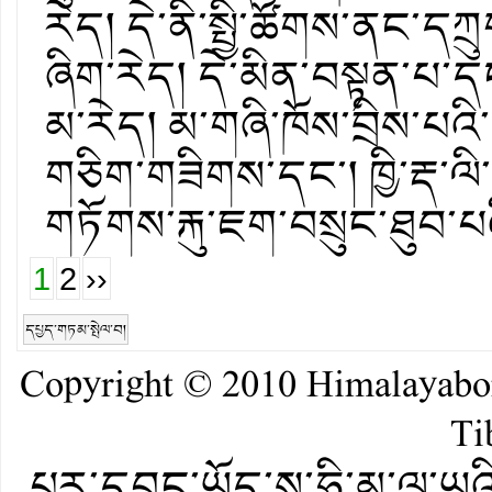
རེད། དེ་ནི་སྤྱི་ཚོགས་ནང་དཀ
ཞིག་རེད། དེ་མིན་བསྟན་པ་དང་
མ་རེད། མ་གཞི་ཁོས་བྲིས་པའ
གཅིག་གཟིགས་དང་། ཁྱི་རྡ་ལ
གཏོགས་རྐུ་ཇག་བསྲུང་ཐུབ་པའ
1
2
››
དཔྱད་གཏམ་སྤེལ་བ།
Copyright © 2010
Himalayab
Ti
པར་དབང་ཡོད་ས་ཧི་མ་ལ་ཡའི་