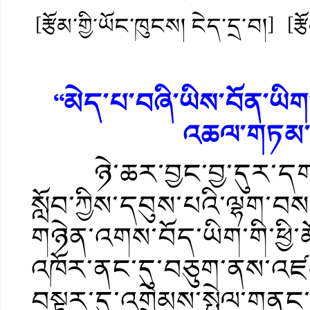
[རྩོམ་གྱི་ཡོང་ཁུངས། ངེད་དྲ་བ།]
[ར
“མེད་པ་བཞི་ཡིས་བོན་ཡིག
འཆལ་གཏམ་ཞི
ཉེ་ཆར་བྱང་བྱ་དུར་དགའ
སློབ་ཀྱིས་དབུས་པའི་ལྷག་བས
གཉེན་འགས་བོད་ཡིག་གི་ཕྱི་མ
འཁོར་ནང་དུ་བཅུག་ནས་འཛམ
བསྟར་དུ་འགྲེམས་སྤེལ་ག