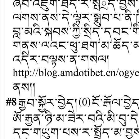
ཞིབ་འཇུག་ཐད་ར་སྤོྲད་བྱས་
ལགས་ནས་དེ་ལྟར་སྒྲུབ་པ་ནི་ཁ
བླ་མའི་སྐབས་ཀྱི་སྲིད་དབང་
གནས་ལའང་ཕུ་ཐག་མ་ཆོད་མཁན
འདིར་བལྟས་ན་གསལ།
http://blog.amdotibet.cn/ogy
ནས།།
#8
རྒྱབ་སྐྱོར་བྱེད།
(
0
)
ངོ་རྒོལ་བྱེ
ཨོ་རྒྱན་ཉི་མ་ཟེར་བའི་མི་བུ་ད
དང་གཡུག་པས་ར་སྤྲོད་མ་བྱས་