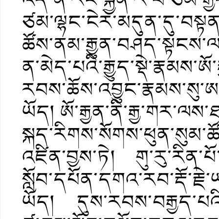
ཙམ་ལྷང་ངེར་མདུན་དུ་བསྟན་
ཚོས་ནམ་རྒྱུན་བཤད་སྟངས་ལ
ན་མེད་པའི་རྒྱུད་སྡེ་རྣམས་ཨ
རབས་ཆོས་འབྱུང་རྣམས་སུ་
ཡོད། ཨོ་རྒྱན་ནི་རྒྱ་གར་ལ
སྐད་རིགས་སོགས་ཕུན་སུམ་ཚ
འཛིན་བྱས་ཏེ། གུ་རུ་རིན་པ
སློབ་དཔོན་དགའ་རབ་རྡོ་རྗེ
ཡོད། དུས་རབས་བརྒྱད་པའི་