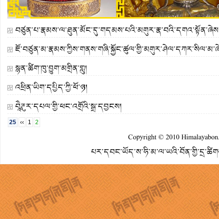
བཙུན་པ་རྣམས་ལ་ཐུན་མོང་དུ་གདམས་པའི་མགུར་རྣ་བའི་དགའ་སྟོན་ཞེས
ཇོ་བཙུན་མ་རྣམས་ཀྱིས་གནས་གཞི་སྐྱོང་ཚུལ་གྱི་མགུར་ཤེལ་དཀར་སིལ་མ་
སྙན་ཚིག་ཁུ་བྱུག་མགྲིན་གླུ།
འཕྲིན་ཡིག་དཔྱིད་ཀྱི་ཕོ་ཉ།
བཱཻཌཱུར་དཔལ་གྱི་ཕང་འགྲོའི་སྒྲ་དབྱངས།
25
‹‹
1
2
Copyright © 2010
Himalayabon
པར་དབང་ཡོད་ས་ཧི་མ་ལ་ཡའི་བོན་གྱི་དྲ་ཚི