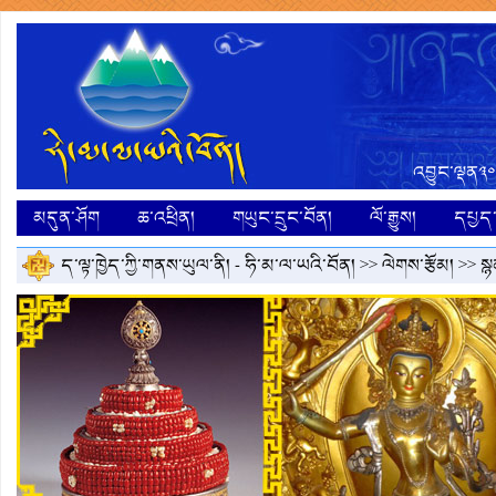
འབྱུང་ལྡན༣༠
མདུན་ཤོག
ཆ་འཕྲིན།
གཡུང་དྲུང་བོན།
ལོ་རྒྱུས།
དཔྱད་ག
ད་ལྟ་ཁྱེད་ཀྱི་གནས་ཡུལ་ནི། -
ཧི་མ་ལ་ཡའི་བོན།
>>
ལེགས་རྩོམ།
>>
སྙ