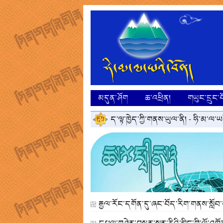
མདུན་ཤོག
ཆ་འཕྲིན།
གཡུང་དྲུང་བ
ད་ལྟ་ཁྱེད་ཀྱི་གནས་ཡུལ་ནི། -
ཧི་མ་ལ་ཡའ
རྒྱལ་རོང་དགོན་དུ་ཞང་བོད་རིག་གནས་སློབ