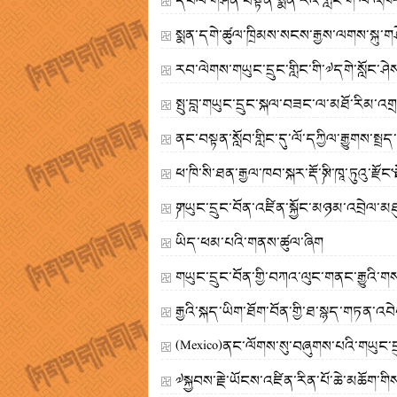
དཔལ་གཤེན་བསྟན་སྨན་རིའི་གླིང་གི་ལོ་འཁོར་ར
སྨན་དགེ་ཚུལ་ཁྲིམས་སངས་རྒྱས་ལགས་སྐུ་ག
རབ་ལེགས་གཡུང་དྲུང་གླིང་གི་༧དགེ་སློང་
སྤུ་བླ་གཡུང་དྲུང་སྐལ་བཟང་ལ་མཐོ་རིམ་འ
ནང་བསྟན་སློབ་གླིང་དུ་ལོ་དཀྱིལ་རྒྱུགས་སྤྲད
ཕ་ཁི་སི་ཐན་རྒྱལ་ཁབ་སྐར་རྡོ་༼སི་ཁཱ་ཏུའུ་རྫ
༼གཡུང་དྲུང་བོན་འཛིན་སྐྱོང་མཉམ་འབྲེལ་མཐ
ཡིད་ཕམ་པའི་གནས་ཚུལ་ཞིག
གཡུང་དྲུང་བོན་གྱི་བཀའ་ལུང་གནང་རྒྱུའི་ག
རྒྱའི་སྐད་ཡིག་ཐོག་བོན་གྱི་ཐ་སྙད་གཏན་འབ
(Mexico)ནང་ལོགས་སུ་བཞུགས་པའི་གཡུང་དྲུ
༧སྐྱབས་རྗེ་ཡོངས་འཛིན་རིན་པོ་ཆེ་མཆོག་ག