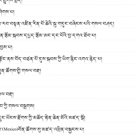
ྒྱུགས་སྤྲོད།
ཤེགས་པ།
ཤེས་རབ་བསྟན་འཛིན་རིན་པོ་ཆེའི་སྐུ་གདུང་བཞེངས་པའི་གསལ་བཤད།
གྲན་རྩོམ་སྐབས་དཔྱད་རྩོམ་ཨང་དང་པོའི་བྱ་དགའ་ཐོབ་པ།
་བྱས་པ།
ོང་༽རྫོང་ནས་བོད་བཙན་པོ་དུས་སྐབས་ཀྱི་ཡིག་རྙིང་འགའ་རྙེད་པ།
ུན་ཚོགས་༽ཀྱི་གསལ་བརྡ།
སལ་བརྡ།
ེབ་ཀྱི་གསལ་བསྒྲགས།
ང་ཡོངས་རྫོགས་ཀྱི་མཆོད་རྟེན་ཆེན་མོའི་མཛད་སྒོ།
ིས་(Mexico)བོན་ཚོགས་སུ་མཛད་འཕྲིན་བསྐྱངས་པ།