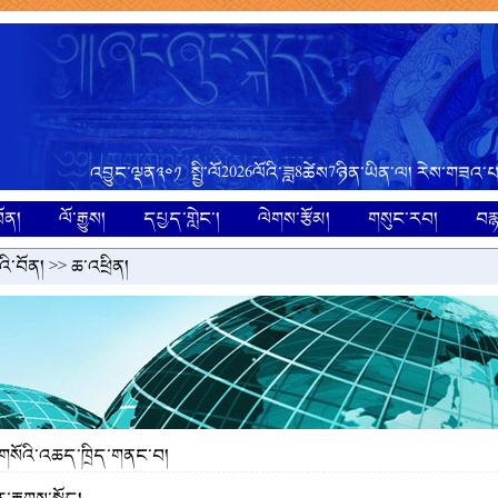
འབྱུང་ལྡན༣༠༡ སྤྱི་ལོ2026ལོའི་ཟླ8ཚེས7ཉིན་ཡིན་ལ། རེས་གཟའ
ོན།
ལོ་རྒྱུས།
དཔྱད་གླེང་།
ལེགས་རྩོམ།
གསུང་རབ།
བར
ི་བོན།
>>
ཆ་འཕྲིན།
་གསོའི་འཆད་ཁྲིད་གནང་བ།