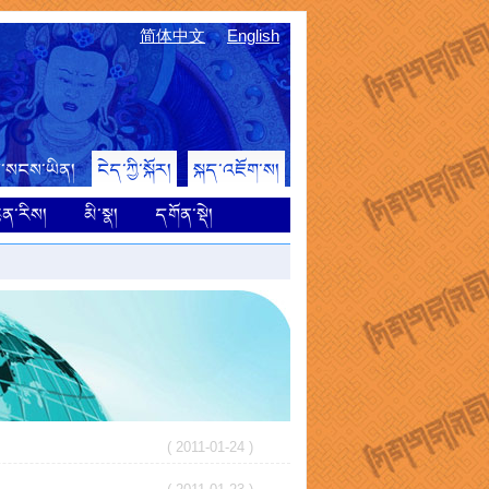
简体中文
English
་པ་སངས་ཡིན།
ངེད་ཀྱི་སྐོར།
སྐད་འཇོག་ས།
ྙན་རིས།
མི་སྣ།
དགོན་སྡེ།
( 2011-01-24 )